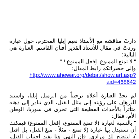
دارتْ مناقشة مع الأستاذ نعيم إيليا المحترم، حول عبارة
وردتْ في مقال للأستاذ القدير أفنان القاسم. العبارة هي
التالية:
" لا تمنع الممنوع. اِفعل الممنوع ! "
وإلى حضراتكم رابط المقال:
http://www.ahewar.org/debat/show.art.asp?
aid=468642
لم تجدْ العبارة أعلاه ترحيباً من الزميل إيليا، واستند
للبرهان على رؤيته إلى مثال القتل، الذي تبادر إلى ذهنه
متأثراً بالأحداث الفظيعة التي تجري في سوريا، الوطن
الأم، فقال:
" بالنسبة لعبارة (لا تمنع الممنوع، افعل الممنوع) فيمكنك
أن تستبدل بها عبارة (لا تمنع - مثلاً - منعَ القتل، بل اقتل
)، ليتضح لك مرادي. فإن النهي هنا يفيد اجتناب القتل،