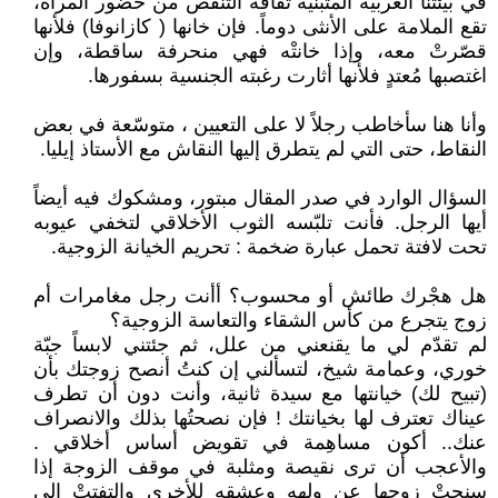
في بيئتنا العربية المتبنّية ثقافة التنقّص من حضور المرأة،
تقع الملامة على الأنثى دوماً. فإن خانها ( كازانوفا) فلأنها
قصّرتْ معه، وإذا خانتْه فهي منحرفة ساقطة، وإن
اغتصبها مُعتدٍ فلأنها أثارت رغبته الجنسية بسفورها.
وأنا هنا سأخاطب رجلاً لا على التعيين ، متوسّعة في بعض
النقاط، حتى التي لم يتطرق إليها النقاش مع الأستاذ إيليا.
السؤال الوارد في صدر المقال مبتور، ومشكوك فيه أيضاً
أيها الرجل. فأنت تلبّسه الثوب الأخلاقي لتخفي عيوبه
تحت لافتة تحمل عبارة ضخمة : تحريم الخيانة الزوجية.
هل هجْرك طائش أو محسوب؟ أأنت رجل مغامرات أم
زوج يتجرع من كأس الشقاء والتعاسة الزوجية؟
لم تقدّم لي ما يقنعني من علل، ثم جئتني لابساً جبّة
خوري، وعمامة شيخ، لتسألني إن كنتُ أنصح زوجتك بأن
(تبيح لك) خيانتها مع سيدة ثانية، وأنت دون أن تطرف
عيناك تعترف لها بخيانتك ! فإن نصحتُها بذلك والانصراف
عنك.. أكون مساهِمة في تقويض أساس أخلاقي .
والأعجب أن ترى نقيصة ومثلبة في موقف الزوجة إذا
سنحتْ زوجها عن ولهه وعشقه للأخرى والتفتتْ إلى