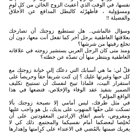
نفسها، في الوقت الذي أعفيتَ الزوج الخائن من كل لومٍ
ومسؤولية ، فأظهرْتَه كالبطل المدافع عن الأخلاق
والفضيلة !!
وسؤال عالماشي.. هل تستطيع زوجتك أن تصارحك
بعلاقتها العاطفية برجل آخر كما تفعل أنت معها، دون أن
تخلع رقبتها من شرشها؟
ومنذ متى كان الرجل العربي يستشير زوجته في علاقاته
العاطفية وينتظر منها أن تصدّه عن خطئه؟
قلْ لي: ما هي أسبابك التي دعتْك إلى خيانة زوجتك مع
كل حبها وغيرتها عليك ؟ إن كنت شريفاً حقاً وحريصاً على
استقرار البيت، فلماذا تبيح لنفسك أن تستبيح تكليف
الضمير بتنفيذ عقد الوفاء والإخلاص، فتضعها في هذا
الواقع المؤلم؟
في مثل ظرفك، ليس أمامي إلا نصيحة زوجتك بألا
تسكت على حقّها المنهوب على يديك، بل هو واجب عليها
ومفروض، باسم اتفاق الإرادتين المعقودتين على أن
تُخلِصا لبعضكما أمام نفسيكما والمجتمع. ذلك كي لا
يغريك صمتها بالمُضي في الاعتداء على كرامتها وإهدارها