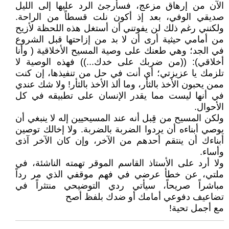
الآن من إرهاق مزعج، فسأرجئ الرد عليها إلى الليل
صديقي الوفي، بعد إذ أكون نلت قسطاً من الراحة.
ولكنني رغم ذلك لن يفوتني أن أستغل هذه اللحظة لأزيح
من أمامي حيثية أرى أن لا بد من إزاحتها قبل الشروع
في الجد؛ وهي طعنك على وصية المسيح الأخلاقية ( وأنا
أخلاقي): ((من ضربك على خدك...)) فهذه الوصية لا
تلزمك يا عزيزتي؛ أي أنت في حل من تنفيذها، إن كنت
ممن يحبون الأخذ بالثأر، وما ألذ الأخذ بالثأر! ولا شك عندي
في أنها ليست مما يقدر الإنسان على تطبيقه في كل
الأحوال.
ولكن المسيح من قِبل أنه عند المسيحيين إله لا ينبغي أن
يوصي أبناءه أن يردوا الضربة بالضربة. ولا إخالك توصين
أبناءك أن ينتقم أحدهم من الآخر، وإن كان الآخر آذى
وأساء.
ولا أرد على الأستاذ القاسم الموقر تهمته الناشئة، في
ملتي، عن خطأ عرضي في فهم موقفي الذي مر رداً
مباشراً صريحاً، سيأتي ردي التوضيحي منتثراً في
تضاعيف دفوعي أمامك أو ضدك بلفظ أصح
مع أجمل تحية!