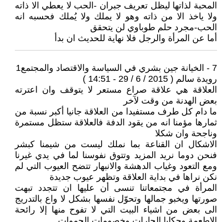
المحبة لذاتها ليظل تعريف جبران -الحب لا يعطي الا ذاته
ولا ياخذ الا من ذاته وهو لا يملك ولا يُملك فحسبه انه
الحب-مجرد حلم طوباوي لن يتحقق
أما عن المرأة والرجل فلا نهاية للحديث ان بدأ
7 - الخيانة جين بشري في السياسة والاقتصاد والمجتمع1
رويدة سالم ( 2015 / 6 / 29 - 14:51 )
العلاقة هي علاقة صراع مستعر لا يتوقف وان اعترته
بعض الهدنة من وقت لآخر
ما دام كل طرف مستفيدا من العلاقة جانيا أكبر نسبة من
ثمارها مؤمنا انه من يقود الدفة فالعلاقة ستظل مستمرة
وناجحة وان شكلا
الاشكال ان القناعة بما نملك ليست من شيمنا كبشر
فنحن دوما نريد المزيد وتتوق نفوسنا لما في يدي غيرنا
ومع التعود وغياب الدهشة والانبهار تتضح العيوب التي لم
نكن نراها في بداية العلاقة وتظهر عيوب جديدة
المرأة في مجتمعاتنا تنسى أن عليها ان تتجدد تبهت
صورتها ويخبو جمالها وتحوّل نفسها بشكل لا واع بالتدريج
الى بعض من اشياء البيت التي لا تفوح منها إلا رائحة
الاطعمة وحكايا الجارات وخصومات الحموات