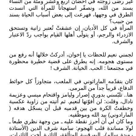
غير رضى زوجته في أحضان أربع وعشر ومئة من النساء
بسند من الله، ونصفّر استهجاناً للمرأة التي انسدت
الطرق في وجهها، فهرعت إلى بعض أسباب الحياة بسند
من حبيب؟
المرأة في كل الأديان، إن عشقتْ تُعتبر زانية وتستحق
الازدراء والرجم، أو يتولّى أهلها القيام بواجب ردّ الاعتبار
والشرف.
لجمني نعيم للحظات يا إخوان، أدركتُ خلالها أنه رفع من
مستوى هجومه. إنه يطرق على قضية خطيرة محظورة
في مجتمعنا : الحب. الخيانة. الشرف !
كان بتقدّمه الماراثوني في الملعب، متجاوزاً كل حوائط
الدفاع، قريباً جداً من المرمى.
هنا.. تلبّسني بدوري إصرار وليامز واقتحام ميسي وعزيمة
نادال، وقلت: لن أفوّتها لنعيم. ثم أتيته من زاوية عكسية
وخطفتُ الكرة من بين قدميه قبل أن يسجّل هدفه (
المارادوني) بيد الله وموظّفيه.
وما كان لي أن أحرز نقطة عليه ـ من وجهة نظري طبعاً ـ
لولا مساندة قلب الهجوم: سامية شرف الدين (الأستاذة
رويدة سالم)، البورقيبية المتألقة، الثائرة أخت الثائرات،