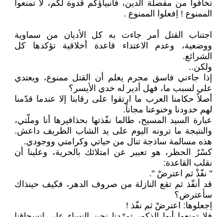
تخافوا من مقصلة الدين، فأنبياؤكم قدوة لكم، لا تمنعوا
الممنوع ! اِفعلوا الممنوع .
اجتناب القتل أمر جاءت به كل الأديان من سماوية
ووضعية، وعدم الاعتداء قاعدة أخلاقية تؤكدها كل
الشرائع.
ولكن..
إذا جاءني فاسق مجرم يعلم أن القتل ممنوع، ويعتدي
علي لسبب ما، فهل أدير له خدي الأيسر؟
أصلاً حكامنا العرب ما ارتقوا على رقابنا إلا عندما قدّمنا
لهم خدودنا وخنوعنا مجاناً.
عبارة السيد المسيح، طالما نفّذتها بحذافيرها أنا وملّتي،
والنتيجة ما ترونه اليوم على يد الشاب الظريف داعش.
هذه مسالمة ساذجة تنال من حياتي وكرامتي ووجودي.
كسْرُ الحظر، هو تعبير عن امتلائك بالحرية، وعلينا أن
نقلب القاعدة:
" نفّذْ ثم اعترضْ ".
قد أنفّذ ثم تقع النازلة من صروف الدهر، فكيف حينذاك
سأعترض؟
اِجعلوها: اعترضْ ثم نفّذ !
فلا تمنعوا أيها الذكور تمرّدنا نحن النساء على انسحاقنا