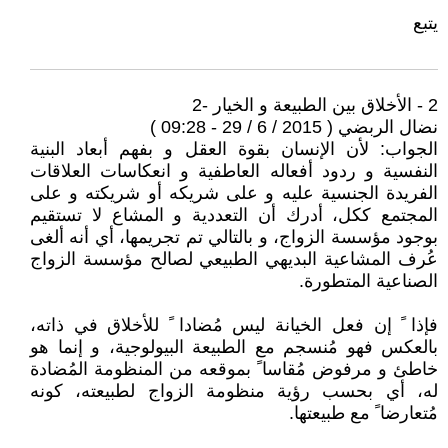
يتبع
2 - الأخلاق بين الطبيعة و الخيار -2
نضال الربضي ( 2015 / 6 / 29 - 09:28 )
الجواب: لأن الإنسان بقوة العقل و بفهم أبعاد البنية
النفسية و ردود أفعاله العاطفية و انعكاسات العلاقات
الفريدة الجنسية عليه و على شريكه أو شريكته و على
المجتمع ككل، أدرك أن التعددية و المشاع لا تستقيم
بوجود مؤسسة الزواج، و بالتالي تم تجريمها، أي أنه ألغى
عُرف المشاعية البديهي الطبيعي لصالح مؤسسة الزواج
الصناعية المتطورة.
فإذا ً إن فعل الخيانة ليس مُضادا ً للأخلاق في ذاته،
بالعكس فهو مُنسجم مع الطبيعة البيولوجية، و إنما هو
خاطئ و مرفوض مُقاسا ً بموقعه من المنظومة المُضادة
له، أي بحسب رؤية منظومة الزواج لطبيعته، كونه
مُتعارضا ً مع طبيعتها.