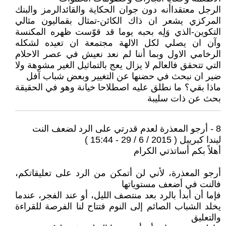
الرجل معتقداأنه دون جوان الحكاية والقائدالرمز والبنك
المركزي يشعر ان ذاك الكائن-تمثال بقماليون مثالي
التكوين-الذي وَلِه بحبه يوما قد قوّست ظهره المكنسة
وآن ان يصلي لكل الالهة مجتمعة ان تعيده لشكله
الرخامي الاول وبما أننا لم نعد نعيش في عصر الاحلام
التي تتحقق فالعالم لا يزال يعج بالتماثيل الغير مشوهة ولا
ضير ان نبحث في حضنها عن التغيير وبعض شباب آفل
ماذا بقي؟ ما نطلق عليه اصطلاحا خيانة وهو في الحقيقة
بحث عن ذات سليبة
8 - أرجو المعذرة لعدم قدرتي على الرد لضعف النت
ليندا كبرييل ( 2015 / 6 / 29 - 15:44 )
أهلاً بكم أساتذتي الكرام
أرجو المعذرة، لأني لن أتمكن من الرد على تعليقاتكم،
فالنت في أضعف مستوياتها
فإما أن أبدأ بالرد بعد منتصف الليل، أو عند الفجر، عندما
يخلد الشباب الصائم إلى النوم فتتاح لنا الفرصة للقراءة
والتعليق