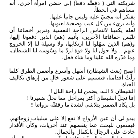
شريكته التي ( دفعتْه دفعاً) إلى حضن امرأة أخرى، أنه
مساهم في الخطأ.
يفتكر أنه مجنيّ عليه وليس جانياً عليها.
وأنه بريء من كل عيب وضحية لعيوبها.
لعله يكفينا لالتماس الراحة النفسية وتبرير أخطائنا أن
نلبّس حماقاتنا الآخرين، بأنهم (هم) الذين دفعونا إليها،
و(هم) الذين سهّلوا لنا ارتكابها، ولا وسيلة لنا إلا الخروج
عنهم .. ولا حول لنا ولا قوة لردّ ما وسْوسه لنا الشيطان،
وما قدّره الله علينا وما شاء فعل.
أصبح (بعث الشيطان) أسْهل وأسرع وأضمن الطرق كلما
زلّتْ أقدامنا، فنستنيم على شعور خالٍ من إرهاق تكاليف
الحياة.
الشيطان لا الله، يضمن لنا راحة البال !
إننا نجلّ الشيطان أكثر بمراحل مما نجلّ ضميرنا !
بل يكاد الضمير يتلاشى لشدة ما رققتْه نزواتنا !!
يبدو لي أن عين الأزواج لا تقع إلا على سلبيات زوجاتهم،
فيسعون للبحث عما ينقصهم عند أخريات، وكأن الأقدار
جادتْ على الرجال بالكمال والجمال.