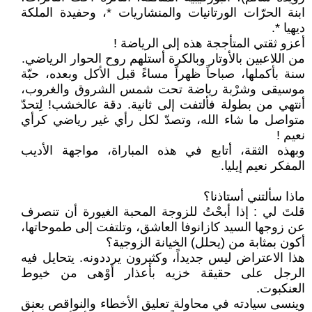
ابنة الحرّات الورتانيات والمنشاريات *، وحفيدة الملكة
ديهيا *.
أعزو ثقتي المتأججة هذه إلى الرياضة !
من اللاعبين بالأوتار وبالكرة أستلهم روح الحوار الرياضي.
سنة بأكملها، صباحاً ظهراً مساءً قبل الأكل وبعده، حبّة
موسيقى وشرْبة رياضة تحت شمس الشروق والغروب،
أنتهي من بطولة فألتفت إلى ثانية. دقة عالخشب! لِتحدّ
متواصل ما شاء الله، وتصدّ لكل رأي غير رياضي كرأي
نعيم !
وبهذه الثقة، أتابع في هذه المباراة، مواجهة الأديب
المفكر نعيم إيليا.
ماذا سألتني أستاذنا؟
قلتَ لي : إذا أبحْتُ للزوجة المحبة الغيورة أن تنصرف
عن زوجها السيد كازانوفا العاشق، وتلتفت إلى طموحاتها،
أكون بمثابة من (يحلل) الخيانة الزوجية؟
هذا الاعتراض ليس جديداً، وكثيرون يرددونه. يتحايل فيه
الرجل على حقيقة خزيه بأعذار أوْهى من خيوط
العنكبوت.
وينسى سيادته في محاولة تعليق الأخطاء والنواقص بعنق