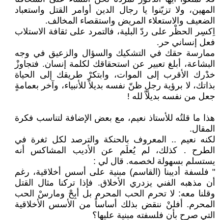
المهين، ولا تزيّنوا يا رجال الدين أوامر القتل واستعباد
الضعيف والاستعلاء المريض واستقصاء المخالف.
اِكسِر الحظْر على ردّ البلية، فالتمرد على ثقافة الاستلاب
فعل إنساني حر.
ممارسة حقك في التشكيك والسؤال والزعيق في وجه
البشاعة، أبلغ تعبير عن استحقاقك لكلمة إنسان. فتجاوزْ
خدْرك الأقرب إلى الموات، وابتكرْ طريقك إلى الحياة
بذاتك، لا برؤية رجلٍ ظنّ نفسه بديلاً للأنبياء، وآخر بعمامةٍ
جعل من نفسه بديلاً لله !
هذا ما قلتُه للأستاذ نعيم، مع بعض الإضافة لتناسب فكرة
المقال.
لكنه نعيم .. المعروف بالحنكة والترصد لكل ثغرة في
الطرح . كذلك، لم يُعلَم عن الأديب المشاكس أنه
يستسلم بسهولة لخصمه. قال لي :
" فلسفة أديبنا (القاسم) مبنية على أسس أخلاقية، رغم
أن مذهبه الفني يزدري الأخلاق. فإذا تركنا مثال القتل
وقلنا معه: لا تحرم الحب المحرم بل أبِحْ ومارسْ الحب
المحرم. أفلنْ ننقض بذلك أساساً من الأسس الأخلاقية
التي صرح بأن فلسفته مبنية عليها؟