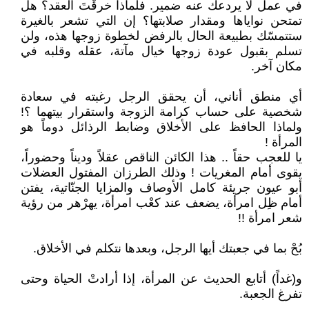
في عمل لا يردعك عنه ضمير. فلماذا خرقْتَ العقد؟ هل
تمتحن نواياها ومقدار صلابتها؟ إن التي تشعر بالغيرة
ستتمسّك بطبيعة الحال بالرفض لخطوة زوجها هذه، ولن
تسلم بقبول عودة زوجها خيال مآتة، عقله وقلبه في
مكان آخر.
أي منطق أناني، أن يحقق الرجل رغبته في سعادة
شخصية على حساب كرامة الزوجة واستقرار بيتهما ؟!
ولماذا الحافظ على الأخلاق وضابط الرذائل دوماً هو
المرأة !
يا للعجب حقاً .. هذا الكائن الناقص عقلاً وديناً وحضوراً،
يقوى أمام المغريات ! وذلك الطرزان المفتول العضلات
أبو عيون جريئة كامل الأوصاف والمزايا الجنّاتية، يفتن
أمام ظِل امرأة، يضعف عند كعْب امرأة، يهرْهر من رؤية
شعر امرأة !!
بُحْ بما في جعبتك أيها الرجل، وبعدها نتكلم في الأخلاق.
و(غداً) أتابع الحديث عن المرأة، إذا أرادتْ الحياة وحتى
تفرغ الجعبة.