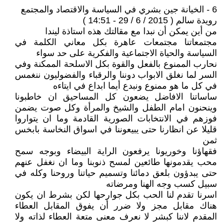
6 - الخيانة جين بشري في السياسة والاقتصاد والمجتمع
رويدة سالم ( 2015 / 6 / 29 - 14:51 )
من أين يمكن أن نبدا مع مقالتك هذه استاذة ليندا
مجتمعاتنا مجتمعات عاهرة بكل معاني الكلمة في
السياسة والحياة الاجتماعية والفكرية على حد سواء
نحارب الممنوع بالفعل والقوة بكل الاسلحة الممكنة وفي
السر لما نغلق الابواب دوننا والرقباء والفضوليون ننغمس
في كل ما هو ممنوع ونبدع أيما ابداع في ايتاءه
ساساتنا الافاضل يضعون كل المساحيق ان خاطبونا
وينحنون امام الطفل والشيخ والمرأة وكل صوت يضمن
فوزهم في الانتخابات الصورية القادمة وما ان يتواروا
قليلا عن انظارنا حتى يبيعوننا في اسواق النخاسة بابخس
ثمن
فقهاؤنا وخوريونا يرفعون الراية البيضاء وبوجه سمح
محب يقدمونها طائعين لمسح ذنوبنا وما ان نغفل عنهم
حتى يبدؤون بلعق دمائنا وتسميم حياتنا وروحنا وكله في
سبيل كسب وجه الهنا ومرضاته
اسرنا تقدم لنا الحب بكل جوارحها لكن بشرط ان يكون
هناك مقابل مجز ولا ضرر أن يفوق المقابل العطاء
المقدم لاننا كبشر لا نعرف معنى متعة العطاء لذاته ولا