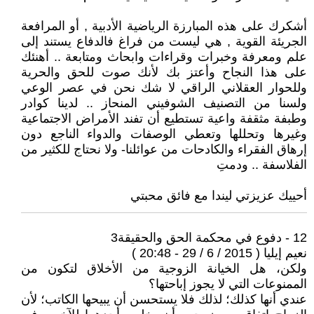
أشكرك على هذه المبارزة الرياضية الأدبية , أو المرافعة
الجريئة القوية , هي ليست من فراغ فالدفاع يستند إلى
علم ومعرفة وخبرات وقراءات وابحاث ومتابعة .. أهنئك
على هذا النجاح وأعتز بك لأنك صوت للحق والحرية
وللحوار العقلاني الراقي لا شك نحن في عصر الوعي
ولسنا من التصنيف الشوفيني المنحاز .. لدينا كوادر
وطبفة مثقفة واعية تستطيع أن تفند الأمراض الاجتماعية
وغيرها وتحللها وتعطي الوصفات والدواء الناجع دون
إرهاق الفقراء والكادحات من عوائلنا- ولا نحتاج للكثير من
الفلاسفة .. ودمتِ
أحييك عزيزتي ليندا مع فائق محبتي
12 - دفوع في محكمة الحق والحقيقة3
نعيم إيليا ( 2015 / 6 / 29 - 20:48 )
ولكن، هل الخيانة الزوجية من الأخلاق لتكون من
الممنوعات التي لا يجوز إباحتها؟
عندي أنها كذلك؛ لذلك فلا يستحسن أن يبيحها الكاتب؛ لأن