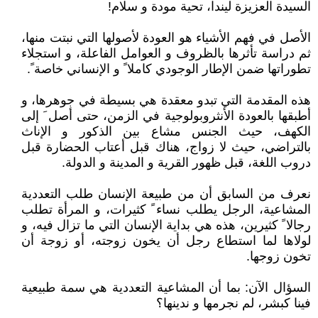
السيدة العزيزة ليندا، تحية مودة و سلام!
الأصل في فهم الأشياء هو العودة لأصولها التي نبتت منها،
ثم دراسة تأثرها بالظروف و العوامل الفاعلة، و استجلاء
تطوراتها ضمن الإطار الوجودي كاملا ً و الإنساني خاصة ً.
هذه المقدمة التي تبدو معقدة هي بسيطة في جوهرها، و
أطبقها بالعودة الأنثروبولوجية في الزمن، حتى أصل َ إلى
الكهف، حيث الجنس مشاع بين الذكور و الإناث
بالتراضي، حيث لا زواج، هناك قبل أعتاب الحضارة قبل
دروب اللغة، قبل ظهور القرية و المدينة و الدولة.
نعرف من السابق أن من طبيعة الإنسان طلب التعددية
المشاعية، الرجل يطلب نساء ً كثيرات، و المرأة تطلب
رجالا ً كثيرين، هذه هي بداية الإنسان التي ما تزال فيه، و
لولاها لما استطاع رجل أن يخون زوجته، أو زوجة أن
تخون زوجها.
السؤال الآن: بما أن المشاعية التعددية هي سمة طبيعية
فينا كبشر، لم نجرمها و ندينها؟