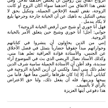
الزواج اتفاق بين زوجين أن يخلص أحدهما للآخر. وفي
نقض هذا الاتفاق من أحدهما سواء أكان الزوج أو كانت
الزوجة، نقض لقيمة الإخلاص الجميلة، وتنكيل بحق لا
ينبغي التنكيل به ناهيك عن أن الخيانة جارحة وجرحها بليغ
لا يكاد يندمل .
فهل أنا خوري أو شيخ حين أرفض الخيانة الزوجية؟
جوابي: أجل! أنا خوري وشيخ حين يتعلق الأمر بالخيانة
الزوجية.
إنني من الذين يحاولون أن ينشروا في كتاباتهم
وحواراتهم مبدأ حقوقياً حضارياً يتمثل في فصل الأخلاق
عن الجنس، والأستاذة فؤادة العراقية تعلم هذا مني،
وكذلك الأستاذ نضال الربضي الذي بث في الموضوع آراء
سديدة، وقد أظن أن الأستاذة الجميلة سامية شرف الدين
تعلم ذلك مني أيضاً. ولكنني لن أزين الخيانة الزوجية في
كتاباتي أبداً، إلا إذا كان طرفاها راغبين معاً فيها. فأما من
يبيحها ويزينها، فله أن يفعل ذلك، ولنا حق الاعتراض
بالرأي لا بالسيف.
هذا دفوعي أيتها العزيزة