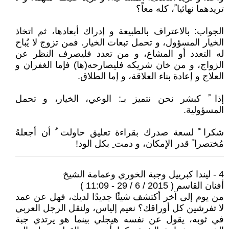
تريدهما نهائيا ً، كله معاً؟
الجواب: بالاعتراف بالطبيعة و إدراك أبعادها، ثم اتخاذ
الخيار المسؤول، و تحمل تبعات الخيار. فمن تزوج لا يُباح
له التعدد أو المشاع، و من تعدد فليصرف النظر عن
الزواج، و من خان شريكه فليصارحه(ها) فإما الغفران و
العلاج و إعادة بناء العلاقة، و إما الطلاق.
إذا ً كبشر نحن نتميز بـ: الوعي، الخيار، و تحمل
المسؤولية.
شكرا ً لسعة صدرك بقراءة تعليق حاولت ُ أن أجعلهُ
مُختصرا ً قدر الإمكان، و دمت ِ بكل الود!
4 - ليندا كبرييل وجبة الخوري وعمامة الشيخ
أفنان القاسم ( 2015 / 6 / 29 - 11:09 )
من يوم إلى آخر أكتشف شيئًا جديدًا لديك، فهل عن عمد
لا تفرشين كل أوراقك؟ نعيم إلياس، ولنقل الرجل العربي
في ثوبه، يقول عن نفسه هيجلي بينما هو يرتدي جبة