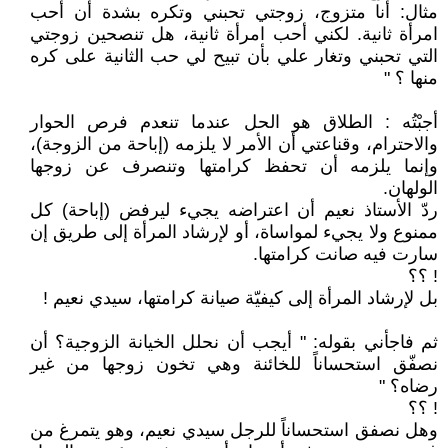
مثال: أنا متزوج، زوجتي تحبني وتكره بشدة أن أحب
امرأة ثانية. لكني أحب امرأة ثانية، هل تنصحين زوجتي
التي تحبني وتغار علي بأن تبيح لي حب الثانية على كره
منها ؟ "
أجبْتُه : الطلاق هو الحل عندما تنعدم فرص الحوار
والاحترام، وقناعتي أن الأمر لا يلزمه (إباحة من الزوجة)،
وإنما يلزمه أن تحفظ كرامتها وتنصرف عن زوجها
الولهان.
ردّ الأستاذ نعيم أن اعتراضه يجيء ليرفض (إباحة) كل
ممنوع ولا يجيء لمواساة، أو لإرشاد المرأة إلى طريق إن
سارت فيه صانت كرامتها.
! ؟؟
بل لإرشاد المرأة إلى كيفيّة صيانة كرامتها، سيدي نعيم !
ثم فاجأني بقوله: " أيجب أن نحلل الخيانة الزوجية؟ أن
نصفّق استحساناً للخائنة وهي تخون زوجها من غير
رضاه؟ "
! ؟؟
وهل نصفق استحساناً للرجل سيدي نعيم، وهو يتمرغ من