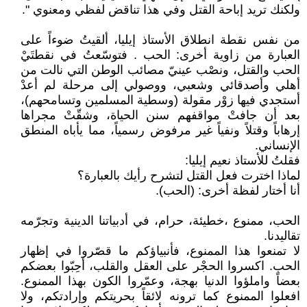
ولكنك تريد إباحة القتل وفي هذا تناقض لفظي ومعنوي ".
من نفس نقطة انطلاق الأستاذ إيليا، ألقيتُ ضوءاً على
العبارة من زاوية أخرى: الحب . فتوسّعتُ في نقطتَيْ
الحب والقتل، ونصْب عينيّ مصائب الوطن التي نالت من
أهلي وأصدقائي وشعبي، ووصولي إلى مرحلة لم أعدْ
أستجدي فيها زوْر مقولة (وسطية المسلمين وتسامحهم)،
بعد أن جافتْ مواقفهم سنن الحياة، وشقّتْ مجراها
إرهاباً وقتلاً ونفياً غير مرفوض رسمياً، مما يأباه المنطق
الإنساني.
فقلتُ للأستاذ نعيم إيليا:
لماذا اخترت فعل القتل لتشرح رأيك بالعبارة؟
أنا أختار لفظة أخرى: (الحب).
الحب، ممنوع ،خطيئة، حرام، في أدبياتنا الدينية وتجرّمه
تقاليدنا.
لا تمنعوا هذا الممنوع، فأنبياؤكم ما قصّروا في إظهار
الحب. اكسروا الحجْر على العقل والقلب، أحِبّوا بعضكم
بعضاً واملؤوا الدنيا بهجة، وعمّروا الكون بهذا الممنوع.
افعلوا الممنوع كما ترونه لائقاً بحريتكم وإرادتكم، ولا