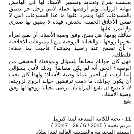
بحسب شرح وتحديد وتفسير الأستاذ لها في الهامش
بنهاية الرواية. ولم أرفضها جملة لأنني رجل حر يضيق
بالممنوعات كلها ويتمرد عليها ما عدا الممنوعات التي لا
تمس الأخلاق الجميلة بخدش، فهذه لا يضيق بها صدري
ولا أتمرد عليها.
سألتك يومها: هل يصح، وفق وصية الأستاذ، أن نقنع امرأة
يخونها زوجها - والخيانة الزوجية من الممنوعات الأخلاقية
- بأن تصفح عنه راضية بخيانته؟ فأجبت بما معناه:
فلتطلقه.
فهل كان جوابك مطابقاً للسؤال ولموقفك الحقيقي من
الوصية؟ الحق أنه لم يكن مطابقاً؛ وذلك لأنني بسؤالي
إنما أردت أن أختبر عملياً وصية الأستاذ؛ ولهذا كان يجب
أن يكون جوابك، ما دمت ترفضين خيانة الزوج لزوجته:
لا، لا يصح أن نقنع المرأة بأن ترضى بخيانة زوجها لها وفق
وصية الأستاذ.
يتبع
11 - تحية للكاتبة المبدعة ليندا كبرييل
مريم نجمه ( 2015 / 6 / 29 - 20:47 )
السيدة المحترمة والصديقة الغالية ليندا سلام