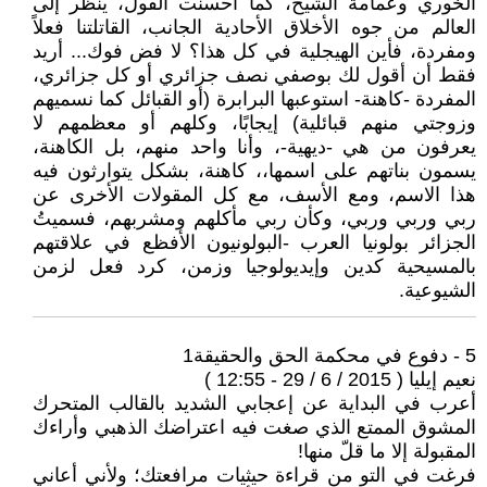
الخوري وعمامة الشيخ، كما أحسنت القول، ينظر إلى
العالم من جوه الأخلاق الأحادية الجانب، القاتلتنا فعلاً
ومفردة، فأين الهيجلية في كل هذا؟ لا فض فوك... أريد
فقط أن أقول لك بوصفي نصف جزائري أو كل جزائري،
المفردة -كاهنة- استوعبها البرابرة (أو القبائل كما نسميهم
وزوجتي منهم قبائلية) إيجابًا، وكلهم أو معظمهم لا
يعرفون من هي -ديهية-، وأنا واحد منهم، بل الكاهنة،
يسمون بناتهم على اسمها،، كاهنة، بشكل يتوارثون فيه
هذا الاسم، ومع الأسف، مع كل المقولات الأخرى عن
ربي وربي وربي، وكأن ربي مأكلهم ومشربهم، فسميتُ
الجزائر بولونيا العرب -البولونيون الأفظع في علاقتهم
بالمسيحية كدين وإيديولوجيا وزمن، كرد فعل لزمن
الشيوعية.
5 - دفوع في محكمة الحق والحقيقة1
نعيم إيليا ( 2015 / 6 / 29 - 12:55 )
أعرب في البداية عن إعجابي الشديد بالقالب المتحرك
المشوق الممتع الذي صغت فيه اعتراضك الذهبي وأراءك
المقبولة إلا ما قلّ منها!
فرغت في التو من قراءة حيثيات مرافعتك؛ ولأني أعاني