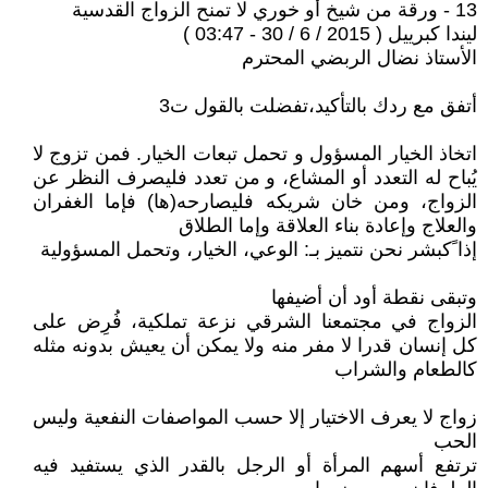
13 - ورقة من شيخ أو خوري لا تمنح الزواج القدسية
ليندا كبرييل ( 2015 / 6 / 30 - 03:47 )
الأستاذ نضال الربضي المحترم
أتفق مع ردك بالتأكيد،تفضلت بالقول ت3
اتخاذ الخيار المسؤول و تحمل تبعات الخيار. فمن تزوج لا
يُباح له التعدد أو المشاع، و من تعدد فليصرف النظر عن
الزواج، ومن خان شريكه فليصارحه(ها) فإما الغفران
والعلاج وإعادة بناء العلاقة وإما الطلاق
إذا ًكبشر نحن نتميز بـ: الوعي، الخيار، وتحمل المسؤولية
وتبقى نقطة أود أن أضيفها
الزواج في مجتمعنا الشرقي نزعة تملكية، فُرِض على
كل إنسان قدرا لا مفر منه ولا يمكن أن يعيش بدونه مثله
كالطعام والشراب
زواج لا يعرف الاختيار إلا حسب المواصفات النفعية وليس
الحب
ترتفع أسهم المرأة أو الرجل بالقدر الذي يستفيد فيه