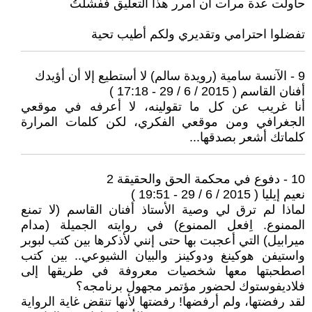
حاولت عدة مرات أن أمرر هذا التعليق ففشلتُ
تفضلوا احترامي وتقديري ولكم أطيب تحية
9 - الآنسة سامية (رويدة سالم) لا أستطيع إلا أن أؤيدك
أفنان القاسم ( 2015 / 6 / 29 - 17:18 )
أنا غريب عن كل ما تقولينه، لا أعرفه في موقعي
الجغرافي ومن موقعي الفكري، لكن كلمات المرارة
كلماتك أشعر بصدقها...
10 - دفوع في محكمة الحق والحقيقة 2
نعيم إيليا ( 2015 / 6 / 29 - 19:51 )
لماذا لم ترق لي وصية الأستاذ أفنان القاسم (لا تمنع
الممنوع. اِفعل الممنوع) في روايته الجميلة (مدام
ميرابيل) التي أعجبت بها حتى إنني لأذكرها بين كتب لبوبر
واستيفن هوكينغ ودوكينز والبيان الشيوعي.. بين كتب
اصطحبتها معها شخصيات معروفة في طريقها إلى
فلاديفوستوك لحضور مؤتمر مجهول برنامجه؟
لقد رفضتها، ولم أرفضها! رفضتها لأنها تنقض غاية الرواية