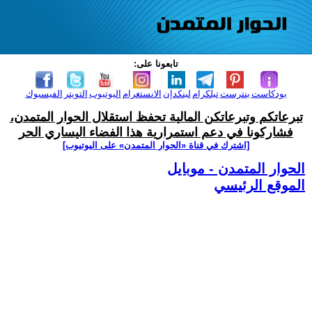
تابعونا على:
بودكاست
بنترست
تيلكرام
لينكدإن
الانستغرام
اليوتيوب
التويتر
الفيسبوك
تبرعاتكم وتبرعاتكن المالية تحفظ استقلال الحوار المتمدن،
فشاركونا في دعم استمرارية هذا الفضاء اليساري الحر
[اشترك في قناة ‫«الحوار المتمدن» على اليوتيوب]
الحوار المتمدن - موبايل
الموقع الرئيسي