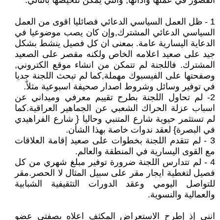
القصور في عملها وأدائها, والتي يمكن تلخيصها بالتالي:
1 - ظل العمل السياسي الدعائي فصائليا اقوى من العمل
السياسي الدعائي المشترك,وإن كان يصب موضوعيا في
الدعاية اليسارية عامة. بمعنى ان كل فصيل ينشط بشكل
جيد على صعيد اعلامه الخاص ولكنه مقصر على الصعيد
المشترك. فاللجنة لم تتمكن من انشاء موقع الكتروني,
وصفحتها على الفيسبوك مهملة,كما لم تبحث اللجنة جديا
في توفير وسائل وشروط اصدار صحيفة اسبوعية مثلاً.
2- لم تحاول اللجنة بطرح تقييم معرفي وميداني عن
اسباب عزلة الحراك الشعبي عن الجماهير العراقية.كما
لم تستثمر حيوية شارع المتنبي وحاليا { شارع الفراهيدي
في البصرة} لعقد ندوات خاصة بهذا الشأن.
3 - لم تتقدم اللجنة بخطوات على صعيد إقامة العلاقات
مع القوى اليسارية في المنطقة والعالم.
4 - لم تتدارس اللجنة ضرورة توفير مبلغ شهري من كل
فصيل لتغطية ايجار مقر على سبيل المثال لا الحصر.مقر
للتواصل اليومي وعقد الدورات التثقيفية الشبابية
والعمالية والنسوية.
انني إذ إطرح الاستعراض المكثف اعلاه بصفتي عضو