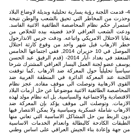
4- قدمت اللجنة رؤية يسارية تحليلية وبديلة لاوضاع البلاد
وحذرت من المخاطر التي تحيق بالشعب والوطن نتيجة
استمرار حكم نظام المحاصصة الطائفية الاثنية الفاسد.
ودعت الشعب العراقي لاخذ قضيته بيده للخلاص من
بقايا الاحتلال الامريكي واتباعه. ودقت جرس الانذارحول
خطر الارهاب قبل شهر واحد من وقوع كارثة احتلال
الموصل في 10 حزيران 2014, ففي اجتماعها الخامس
المنعقد في بغداد -آيار 2014- (قدم الرفيق عبد الحسن
يوسف عضو لجنة العمل اليسار العراقي المشترك شرحا
سياسياً تحليلياً حول المعركة ضد الارهاب ,كما توقفت
اللجنة عند المعركة الدائرة في المنطقة الغربية ضد
القوى الارهابية وتوصلت الى موقف مفاده, عجز نظام
المحاصصة الطائفية الاثنية موضوعياً عن حل أزمات البلاد
الاقتصادية والاجتماعية والسياسية, بل انه نظام مولد لهذه
الازمات. وتوصلت الى موقف يؤكد بإن المعركة ضد
الارهاب شاملة عسكرية وسياسية ولا يمكن الانتصار فيها
دون الربط بين حل المشاكل الاساسية التي تعاني منها
الطبقات الكادحة كالبطالة وانعدام الخدمات الاساسية
من جهة وإعادة بناء الجيش العراقي على اساس وطني