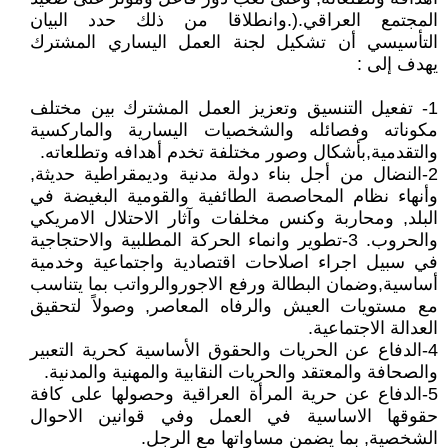
المجتمع العراقي.(.وانطلاقا من ذلك حدد البيان
التأسيسي أن تشكيل لجنة العمل اليساري المشترك
يهدف إلى :
1- تفعيل التنسيق وتعزيز العمل المشترك بين مختلف
مكوناته وفصائله والشخصيات اليسارية والماركسية
والتقدمية,بأشكال وصور مختلفة تخدم أهدافه وتطلعاته.
2-النضال من أجل بناء دولة مدنية وديمقراطية حديثة,
وأنهاء نظام المحاصصة الطائفية والقومية البغيضة في
البلد, ومحاربة وكنس مخلفات وآثار الاحتلال الامريكي
والحروب. 3-تطوير وانماء الحركة المطلبية والاحتجاجية
في سبيل اجراء اصلاحات اقتصادية واجتماعية وخدمية
أساسية,وضمان البطالة ورفع الاجوروالرواتب بما يتناسب
مع مستويات العيش والرفاه المعاصر, وصولاً لتحقيق
العدالة الاجتماعية.
4-الدفاع عن الحريات والحقوق الأساسية كحرية التعبير
والصحافة والمعتقد والحريات النقابية والمهنية والمدنية.
5-الدفاع عن حرية المرأة العراقية وحصولها على كافة
حقوقها الاساسية في العمل وفي قوانين الاحوال
الشخصية, بما يضمن مساواتها مع الرجل.