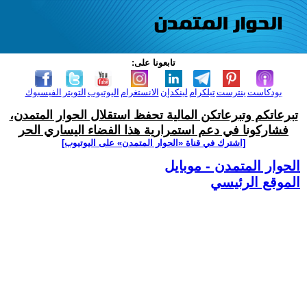
تابعونا على:
بودكاست
بنترست
تيلكرام
لينكدإن
الانستغرام
اليوتيوب
التويتر
الفيسبوك
تبرعاتكم وتبرعاتكن المالية تحفظ استقلال الحوار المتمدن،
فشاركونا في دعم استمرارية هذا الفضاء اليساري الحر
[اشترك في قناة ‫«الحوار المتمدن» على اليوتيوب]
الحوار المتمدن - موبايل
الموقع الرئيسي