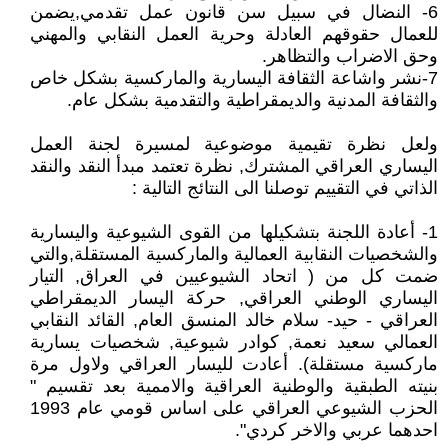
6- النضال في سبيل سن قانون عمل تقدمي,يضمن
للعمال حقوقهم العادلة وحرية العمل النقابي والمهني
وحق الاضراب والتظاهر.
7-نشر واشاعة الثقافة اليسارية والماركسية بشكل خاص
والثقافة المدنية والديمقراطية والتقدمية بشكل عام.
ولعل نظرة تقيمية موضوعية لمسيرة لجنة العمل
اليساري العراقي المشترك, نظرة تعتمد مبدأ النقد والنقد
الذاتي في التقييم توصلنا الى النتائج التالية :
1- أعادة اللجنة بتشكيلها من القوى الشيوعية واليسارية
والشخصيات النقابية العمالية والماركسية المستقلة,والتي
ضمت كل من ( اتحاد الشيوعيين في العراق, التيار
اليساري الوطني العراقي, حركة اليسار الديمقراطي
العراقي - حيد- سلام خالد المنسق العام, القائد النقابي
العمالي سعيد نعمة, كوادر شيوعية, شخصيات يسارية
ماركسية مستقلة). أعادت لليسار العراقي ولاول مرة
بنيته الطبقية والوطنية العراقية والاممية بعد تقسيم "
الحزب الشيوعي العراقي على اساس قومي عام 1993
احدهما عربي والاخر كردي".