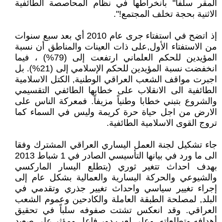
المقر سلفا" بانخراطها في نظام المحاصصة الطائفية
الاثنية بحجة تخلف المجتمع!".
إذ اتضح في استفتاء جرى عام 2010 أي بعد سبع سنوات
من الاستفتاء الأول,على ذات العينات والمناطق أن نسبة
المؤيدين للحكم العلماني ارتفعت إلى (79%) ، فيما
انخفضت نسبة المؤيدين للحكم الإسلامي إلى (21%). بل
اجبرت مواقف الشعب العراقي الوطنية, الكتل الاسلامية
الطائفية الى الانقلاب على خطابها الطائفي التقسيمي
والشروع بتبني خطابا وطنياً مزيفاً. فمعركة الناس على
الارض من اجل حياة حرة كريمة وليس في السماء كما
تروج القوى الاسلامية الطائفية.
جاء تشكيل لجنة العمل اليساري العراقي المشترك وفقا
الى ما ورد في بيانها التأسيسي الصادر في 1 شباط 2013
بهدف احداث تتغير ثوري (يتطلع اليسار الماركسي
والشيوعي والحركة اليسارية والعمالية بشكل عام إلى
إجراء تغيير سياسي واحداث تغيير جذري وتقدمي في
البلد, لمصلحة الطبقة العاملة والكادحين وعموم الشعب
العراقي. وقد انعكس تشتت صفوفه سلباً في تحقيق
أهدافه وتطلعاته, وعلى لعب دور فاعل ومؤثر على صعيد