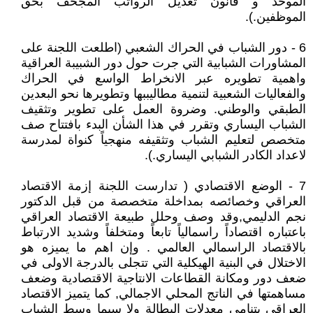
الموحد و قانون تعديل الرواتب المجحف بحق
الموظفين.).
6 - دور الشباب في الحراك الشعبي (اطلعت اللجنة على
المشاورات الشبابية التي جرت حول دور الشبيبة العراقية
واهمية تطويره عبر الانخراط الواسع في الحراك
والفعاليات الشعبية لتنمية مطاليببها وتطويرها نحو البعدين
الطبقي والوطني. وضروة العمل على تطوير وتثقيف
الشباب اليساري وتقرر في هذا الشأن البدء بافتتاح صف
متخصص لتعليم الشباب وتثقيفه منهجياً كنواة لمدرسة
لاعداد الكادر الشبابي اليساري.).
7 - الوضع الاقتصادي ( تدارست اللجنة إزمة الاقتصاد
العراقي وخصائصه بمداخلة متخصصة من قبل الدكتور
نجم الدليمي,وقد وصف وحلل طبيعة الاقتصاد العراقي
باعتباره اقتصاداً راسمالياً تابعاً ومتخلفاً وشديد الارتباط
بالاقتصاد الراسمالي العالمي . وإن اهم ما يميزه هو
الاختلال في البنية الهيكلية التي تتجلى بالدرجة الاولى في
ضعف دور ومكانة القطاعات الانتاجية الاقتصادية وضعف
مساهمتها في الناتج المحلي الاجمالي, كما يتميز الاقتصاد
العراقي بتنامي معدلات البطالة ولا سيما وسط الشباب