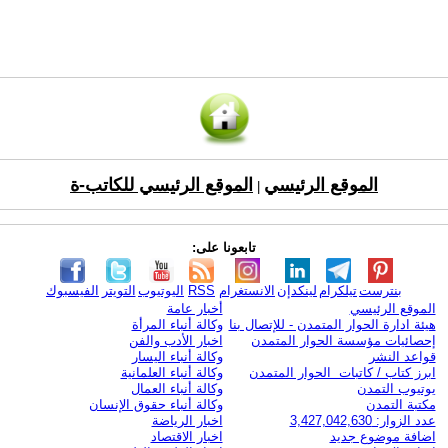
الموقع الرئيسي
الموقع الرئيسي للكاتب-ة
|
تابعونا على:
بنترست
تيلكرام
لينكدإن
الانستغرام
RSS
اليوتيوب
التويتر
الفيسبوك
الموقع الرئيسي
أخبار عامة
هيئة ادارة الحوار المتمدن - للإتصال بنا
وكالة أنباء المرأة
إحصائيات مؤسسة الحوار المتمدن
اخبار الأدب والفن
قواعد النشر
وكالة أنباء اليسار
ابرز كتاب / كاتبات الحوار المتمدن
وكالة أنباء العلمانية
يوتيوب التمدن
وكالة أنباء العمال
مكتبة التمدن
وكالة أنباء حقوق الإنسان
عدد الزوار: 3,427,042,630
اخبار الرياضة
اضافة موضوع جديد
اخبار الاقتصاد