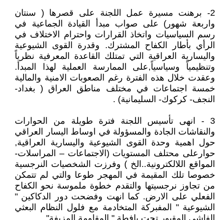
2- برهنت مسيرة عمل اللجنة على قصرها ( سنتان
واربعة شهور) على صواب مبدأ القيادة الجماعية في
رسم السياسيات واتخاذ القرارات واحترام الاختلاف في
الرأي بأطار الكفاح المشترك. وقدرة القوى الشيوعية
واليسارية العراقية التي تمتلك القاعدة المعرفية نظرياً
وتنظيمياً وسياسياً,على الممارسة العملية لهذا المبدأ.
وعقدت خلال هذه الفترة رغم الصعوبات الامنية والمالية
خمسة اجتماعات في مختلف مناطق العراق ( بغداد-
النجف- كركوك- السليمانية) .
3 - انهى تأسيس اللجنة فترة طويلة من الحوارات
والنقاشات الجادة والمسؤولة في اوساط اليسار العراقي
حول اهمية وحدة القوى الشيوعية واليسارية العراقية,
حوارعلى محتلف المستويات (الاجتماعات – المراسلات-
المواقع اللالكترونية..الخ ) وفرزت الشخصيات النرجسية
خصوصا تلك المقيمة في المهجر طوعا والتي لم تتمكن
من تجاوز نرجسيتها والتقدم خطوة ملموسة نحو الكفاح
الفعلي على الارض. كما انهت وفضحت دور الدكاكين "
الشيوعية " المفبركة المتخادمة مع فلول النظام البعثي
الفاشي المقبور تحت يافطة " المقاومة المزيفة".