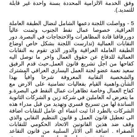
وفق الخدمة الالزامية المحددة بسنة واحدة غير قابلة
للتمديد.).
5 - وواصلت اللجنة دعمها الشامل لنضال الطبقة العاملة
العراقية, خصوصا عمال نفط الجنوب وثمنت عالياً
دوررفاقنا قادة المظاهرات والاحتجاجات في البصرة. دور
النقابات العمالية (تدارست اللجنة بشكل خاص اوضاع
الطبقة العاملة العراقية والدور الذي تقوم به النقابات
العمالية للدفاع عن حقوق العمال واخر ما توصل اليه
كفاحها من اجل تشريع قانون العمل,حيث قدم الرفيق
سعيد نعمة عضو لجنة العمل اليساري العراقي المشترك
والشخصية النقابية المعروفة شرحا وافياُ بهذا
الشأن.واهمية القيام بفعاليات تضامنية على الارض مع
كفاح العمال وخاصة تظاهرات عمال النفط في البصرة.و
ما يتعرض له العاملين في شركة زين و الشركات الثانوية
الساندة لها من تسريح قسري وتهديد من قبل مدراء هذه
الشركات بالطرد اذا ثبت انتماء أي عامل للنقابات اضافة
الى تعطيل قانون العمل و قانون التنظيم النقابي والذي
وقف ضد هذين القانونين الاتحاد الحكومي للنقابات
الصفراء . اضافة الى الاثار السلبية من قانون التقاعد