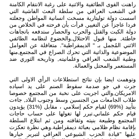
راهنت القوى الطائفية والاثنية على رغبة الانتقام الكامنة
في الشعب العراقي من سلطة البعث الفاشية التي
اسست دولة توليتارية مسخت انسانية المواطن وجعلته
فردا عاجزاً عن التغيير, فرأت بأن فرحته في الخلاص من
دولة الكبت والقتل والحرب والحصار ستدفعه باتجاهات
خاطئة, منها قبول الاحتلال,والخضوع لنظامه الطائفي
الاثني المُجمل بـ " الديمقراطية". متغافلة عن العوامل
الموضوعية والذاتية التي تحرك الصراع في المجتمع,منها
وطنية الشعب العراقي وعلمانيته, وتاريخه الثوري ضد
المستعمر والمحتل والعمالة.
وتوهمت ايضا بإن نتائج استطلاعات الرأي الاولى التي
جرت في جو صدمة سقوط الصنم على يد اسياده
الامريكان,والتي اجريت على نخبة من المجتمع خصوصا
طلاب الجامعات من الجنسين وسط وجنوب البلاد, جاءت
بتأييد (%69) لقيام حكم إسلامي ، مقابل (%31) يؤيدون
قيام حكم علماني.تبرر لها تغولها على حساب حاجات
المجتمع وطبيعة بنيته وثقافته ومن ثم ابتلاع السلطة
بإقامة نظام ظلامي بعبائة ديمقراطية.وهي نظرة تعكزت
عليها "قيادة الحزب الشيوعي العراقي لتبرير خيارها