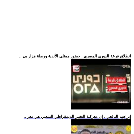
.. انطلاق قرعة الدوري المصري.. حضور ممثلي الأندية ووصلة هزار بي
.. إبراهيم النافعي : إن معركـة التغيير الديمقراطي الشعبي هي معر