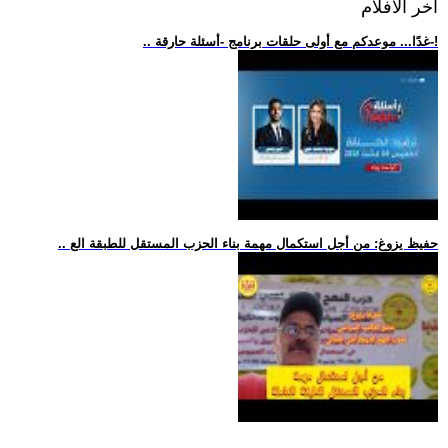
اخر الافلام
.. غدًا... موعدكم مع أولى حلقات برنامج -أسئلة حارقة-!
.. حفيظ يزوغ: من أجل استكمال مهمة بناء الحزب المستقل للطبقة الع