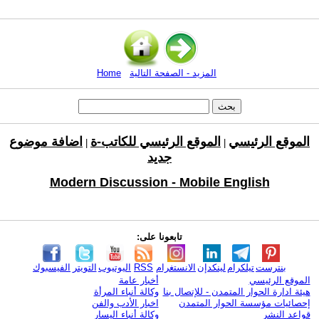
المزيد - الصفحة التالية
Home
الموقع الرئيسي
الموقع الرئيسي للكاتب-ة
اضافة موضوع
|
|
جديد
Modern Discussion - Mobile English
تابعونا على:
بنترست
تيلكرام
لينكدإن
الانستغرام
RSS
اليوتيوب
التويتر
الفيسبوك
الموقع الرئيسي
أخبار عامة
هيئة ادارة الحوار المتمدن - للإتصال بنا
وكالة أنباء المرأة
إحصائيات مؤسسة الحوار المتمدن
اخبار الأدب والفن
قواعد النشر
وكالة أنباء اليسار