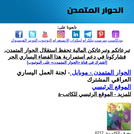
تابعونا على:
بودكاست
بنترست
تيلكرام
لينكدإن
الانستغرام
اليوتيوب
التويتر
الفيسبوك
تبرعاتكم وتبرعاتكن المالية تحفظ استقلال الحوار المتمدن،
فشاركونا في دعم استمرارية هذا الفضاء اليساري الحر
[اشترك في قناة ‫«الحوار المتمدن» على اليوتيوب]
الحوار المتمدن - موبايل
- لجنة العمل اليساري
العراقي المشترك
الموقع الرئيسي
للمزيد - الموقع الرئيسي للكاتب-ة
معرف الكاتب-ة: 6212