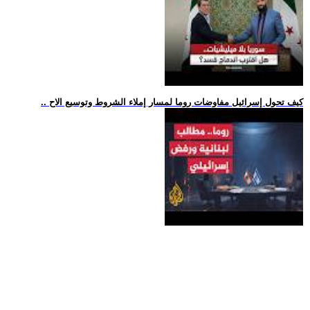
.. كيف تحول إسرائيل مفاوضات روما لمسار إملاء الشروط وتوسيع الاح