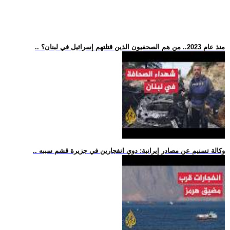
.. منذ عام 2023.. من هم الصحفيون الذين قتلتهم إسرائيل في لبنان؟
.. وكالة تسنيم عن مصادر إيرانية: دوي انفجارين في جزيرة قشم سببه