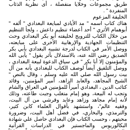
طريق مجموعات وخلايا منفصلة ، أى نظرية الذئاب
المنفردة " .
الخليفة المزعوم
هناك كتاب اسمه " مد الأيادي لمبايعة البغدادي " ألفه "
أبوهمام الأثري " أحد أعضاء تنظيم داعش ، ولجأ التنظيم
من خلال الكتاب للترويج لخليفته أبو بكر البغدادي وحث
التنظيمات الجهادية والإرهابية الأخرى على مبايعته،
ووصل الأمر في الكتاب لدرجة تشبيه البغدادي بأبي بكر
الصديق رضي الله عنه، بالاستدلال بأثر يقول " يأبى الله
والمؤمنون إلا أبا بكر " في سياق الدعوة لبيعة البغدادي ،
ووصل التلفيق أيضاً لوصف الكتاب للبغدادي بأنه من آل
بيت رسول الله صلي الله عليه وسلم ، وقال بالنص "
الشيخ المجاهد، والعابد الزاهد، أمير المؤمنين، وقائد
كتائب الدين ، البغدادي أميراً للمؤمنين في العراق والشام
وتجب له البيعة، وهو إمام متغلب وجبت طاعته، وذلك
لأنه إمام مجاهد وزاهد وعابد وقرشي من آل البيت،
وفقيه عالم"، واستشهد بأقوال العلماء كابن كثير،
والترمذي، والبخاري، في فضل أهل البيت، وضرورة
محبتهم ، وحسب الكتاب فإن البغدادي حاصل علي شهادة
البكالوريوس والماجستير في الدراسات القرآنية