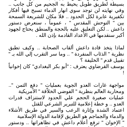
بسيطة لطريق طويل يحيط به الجحيم من كل جانب ..
وفي نهايته لن توجد سوي انهار الدماء تسبح فيها أفكار
تكفيرية عابرة لكل الحدود .. فلا مكان للشريعة السمحة
بين " التوحش المقدس " ، عموماً ، سنعرض دستور
داعش .. لكن التعليق عليه بالحجة والمنطق يحتاج لجهود
أكبر سنقدمها في الأعداد القادمة بإذن الله .
لماذا يتخذ قادة داعش ألقاب الصحابة .. وكيف تطبق
نظرية " الذئاب المنفردة " .. وما سر التقرب إلي الله بـ "
تقبيل قدم " الخليفة ؟
يوسف القرضاوي يعترف : "أبو بكر البغدادي" كان إخوانياً
!
مواجهة غارات العدو الجوية بعمليات " دفع الثمن "..
ومحاربة العالم بنظرية " الفوضي الخلاّقة " الأمريكية
عمليات صغيرة الحجم علي الحدود لاستنزاف قدرات
العدو .. و خطة إعلامية للتبرير الشرعي للقتل
اعتماد الشدة وإثارة الرعب والسير في طريق الأشلاء
والدماء والجماجم هو الطريق لإقامة الدولة الإسلامية
" الإخوان " ترفع أعلام داعش في تظاهراتها .. ودستور