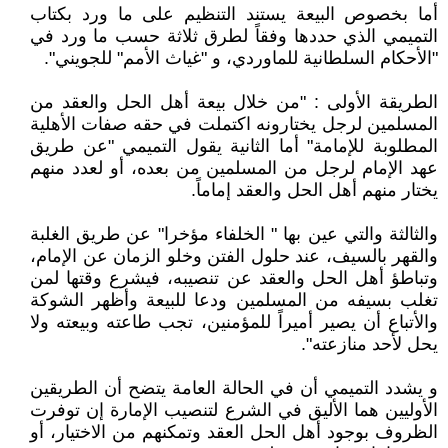
أما بخصوص البيعة يستند التنظيم على ما ورد بكتاب
التميمي الذي حددها وفقاً لطرق ثلاثة حسب ما ورد في
"الأحكام السلطانية للماوردي، و "غياث الأمم" للجويني".
الطريقة الأولى : "من خلال بيعة أهل الحل والعقد من
المسلمين لرجل يختارونه اكتملت في حقه صفات الأهلية
المطلوبة للإمامة" أما الثانية يقول التميمي "عن طريق
عهد الإمام لرجل من المسلمين من بعده، أو لعدد منهم
يختار منهم أهل الحل والعقد إماماً.
والثالثة والتي عين بها " الخلفاء مؤخرا" عن طريق الغلبة
والقهر بالسيف، عند حلول الفتن وخلو الزمان عن الإمام،
وتباطؤ أهل الحل والعقد عن تنصيبه، فيشرع وقتها لمن
تغلب بسيفه من المسلمين ودعا للبيعة وأظهر الشوكة
والأتباع أن يصير أميراً للمؤمنين، تجب طاعته وبيعته ولا
يحل لأحد منازعته".
و يشدد التميمي أن في الحالة العامة يتضح أن الطريقين
الأوليين هما الأليق في الشرع لتنصيب الإمارة إن توفرت
الظروف بوجود أهل الحل العقد وتمكنهم من الاختيار، أو