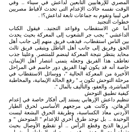
المصري للإرهابيين التابعين لداعش في سيناء .. وفي
الوقت نفسه حالات الإعدام التى تحدث لأقباط مصريين
في ليبيا وتقوم به جماعات تابعة لداعش؟! .
خطوات التجنيد
أما عن الاستقطاب وقواعد التجنيد.. فيقول الكتاب
الداعشي " يجب جر الشعوب إلى المعركة بحيث يحدث
بين الناس استقطاب، فيذهب فريق منهم إلى جانب أهل
الحق وفريق إلى جانب أهل الباطل ويتبقى فريق ثالث
محايد ينتظر نتيجة المعركة لينضم للمنتصر. وعلينا جذب
تعاطف هذا الفريق وجعله يتمنى انتصار أهل الإيمان،
خاصة أنه قد يكون لهذا الفريق دور حاسم في المراحل
الأخيرة من المعركة الحالية "، ووسائل الاستقطاب في
مرحلة التوحش تكون بـ " رفع الحالة الإيمانية، والمخاطبة
المباشرة، والعفو، والتأليف بالمال ".
كيفية تطبيق التوحش
تنظيم داعش الإرهابي يستند إلى أفكار خاصة في إعدام
الرهائن، وكانت هي مرجعهم الأساسي لحرق الطيار
الأردني معاذ الكساسبة، وطريقة الحرق البشعة ليست
الوحيدة .. بل توجد طرق أخري للإعدام " المتوحش " و
أبرزها الذبح وقطع الرأس .. أو تقطيع الأوصال بحيث