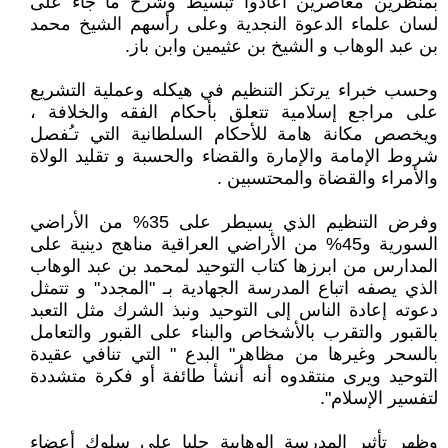
بمنظرين معاصرين أعادوا تبسيط وشرح ما جاء على
لسان علماء الدعوة النجدية وعلى رأسهم الشيخ محمد
بن عبد الوهاب و الشيخ بن عثيمين وابن باز.
وحسب خبراء يرتكز التنظيم في هيكله وعملية التشريع
على مراجع إسلامية تتعلق بأحكام الفقه والخلافة ،
ويخصص مكانة هامة للأحكام السلطانية التي تـُفصل
شروط الإمامة والإمارة والقضاء والحسبة و تقليد الولاة
والأمراء والقضاة والمحتسبين .
وفرض التنظيم الذي يسيطر على 35% من الأراضي
السورية و45% من الأراضي العراقية مناهج دينية على
المدارس من ابرزها كتاب التوحيد لمحمد بن عبد الوهاب
الذي يصفه اتباع المدرسة الجهادية بـ "المجدد" و تتمثل
دعوته إعادة الناس إلى التوحيد ونبذ الشرك مثل التعبد
بالقبور والتقرب بالأشخاص والبناء على القبور والتعامل
بالسحر وغيرها من مظاهر" البدع " التي تنافي عقيدة
التوحيد ويرى منتقدوه أنه أنشأ طائفة أو فكرة متشددة
لتفسير الإسلام".
وظهر تأثير المدرسة الوهابية جليا على سلوك أعضاء