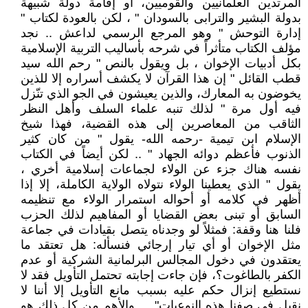
المرتدين العلمانيين والقوميين، أو إقامة دولة شبيهة
بدولة البشير والترابى بالسودان " ، لكن بالعودة لكتاب "
إدارة التوحش " وهو المرجع الرسمي لداعش .. نجد
مؤلف الكتاب متأثراً في شرحه بأساليب التربية الإسلامية
بكل أدبيات الإخوان ، بل ويقول بالنص " رحم الله سيد
قطب القائل " إن هذا القرآن لا يكشف أسراره إلا للذين
يخوضون به المعارك، والذين يعيشون في الجو الذي تنّزل
فيه أول مرة " لذلك تنبه علماء السلف وأهل النظر
الثاقب من المعاصرين إلى هذه القضية، فهذا شيخ
الإسلام ابن تيمية -رحمه الله- يقول " من كان كثير
الذنوب فأعظم دوائه الجهاد " .. لكن أيضاً في الكتاب
نفسه هناك جزء عن الولاء لجماعات إسلامية أخري ،
يقول " الذي يعطينا الولاء نتولاه الولاية الكاملة، إلا إذا
أظهر في كلامه أو أحواله استمرار الولاء مع تنظيمه
السابق أو تبنى بعض القضايا أو المفاهيم لذلك الحزب
فلنا هنا وقفة: فمثلاً لو وجدناه يتصل بقيادات في جماعة
مثل الإخوان أو أي تيار إرجائي فنسأله: هل تعتقد ما
يعتقدون في دخول المجالس البرلمانية الشركية أو عدم
الكفر بالطاغوت؟، فإن جاءت إجابته تحتمل التأويل فقد لا
نستطيع إنزال حكم عليه بسبب مانع التأويل إلا أننا لا
نقبل في صفنا هذه النوعيات" ... والأهم من كل ذلك هو