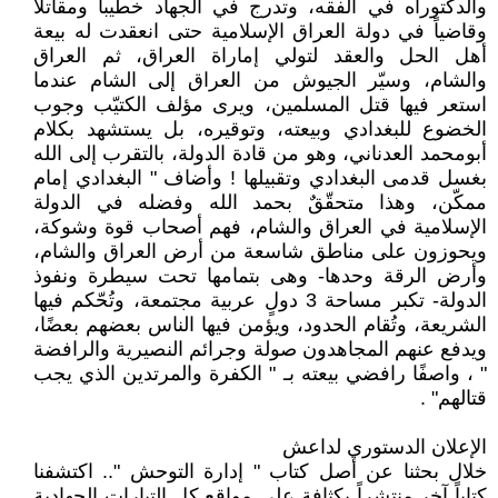
والدكتوراه في الفقه، وتدرج في الجهاد خطيباً ومقاتلاً
وقاضياً في دولة العراق الإسلامية حتى انعقدت له بيعة
أهل الحل والعقد لتولي إماراة العراق، ثم العراق
والشام، وسيّر الجيوش من العراق إلى الشام عندما
استعر فيها قتل المسلمين، ويرى مؤلف الكتيّب وجوب
الخضوع للبغدادي وبيعته، وتوقيره، بل يستشهد بكلام
أبومحمد العدناني، وهو من قادة الدولة، بالتقرب إلى الله
بغسل قدمى البغدادي وتقبيلها ! وأضاف " البغدادي إمام
ممكّن، وهذا متحقّقٌ بحمد الله وفضله في الدولة
الإسلامية في العراق والشام، فهم أصحاب قوة وشوكة،
ويحوزون على مناطق شاسعة من أرض العراق والشام،
وأرض الرقة وحدها- وهى بتمامها تحت سيطرة ونفوذ
الدولة- تكبر مساحة 3 دولٍ عربية مجتمعة، وتُحّكم فيها
الشريعة، وتُقام الحدود، ويؤمن فيها الناس بعضهم بعضًا،
ويدفع عنهم المجاهدون صولة وجرائم النصيرية والرافضة
" ، واصفًا رافضي بيعته بـ " الكفرة والمرتدين الذي يجب
قتالهم" .
الإعلان الدستوري لداعش
خلال بحثنا عن أصل كتاب " إدارة التوحش ".. اكتشفنا
كتاباً آخر منتشراً بكثافة علي مواقع كل التيارات الجهادية