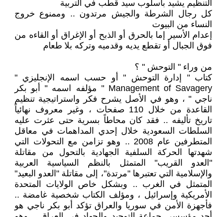
التنظيم يشيد بأسلوب سيد قطب في التربية
كل رجال الشرطة والجيش مرتدون .. وممنوع خروج
النساء من البيوت
إعدام الأسير إما بالحرق أو الذبح أو الإغراق أو القاءه من
فوق الجبال أو تقطع يديه وقدميه وتركه بلا طعام
من وراء " التوحش " ؟
كتاب " إدارة التوحش " أو حسب اسمه الإنجليزي "
Management of Savagery " مؤلفه اسمه " أبو بكر
ناجي " ، وهو في الأصل يشرح فكر واستراتيجية تنظيم
القاعدة من خلال 110 صفحات ، وغير معروف نهائياً
تاريخ تأليفه .. فقد كان محاطاً بسرية حتى عثرت عليه
السلطات السعودية خلال إحدي المداهمات في معاقل
المتطرفين عام 2008 .. وهو تزامن مع التحولات التي
شهدتها الحركة السلفية الجهادية بالتحول من مقاتلة
"العدو القريب" المتمثل بالنظم السياسية العربية
والإسلامية التي تعتبرها "مرتدة"، إلى مقاتلة "العدو البعيد"
المتمثل في الغرب .. وبشكل خاص الولايات المتحدة
الأمريكية وإسرائيل ، ومؤلف الكتاب شخصية غامضة ..
فأجهزة الأمن في سوريا والعراق تؤكد أبو بكر ناجي هو
أحد مؤسسى جماعة التوحيد والجهاد في العراق .. وهو