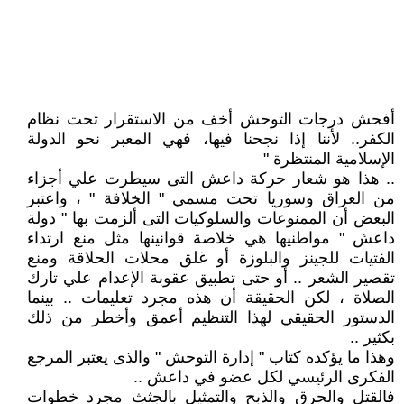
أفحش درجات التوحش أخف من الاستقرار تحت نظام
الكفر.. لأننا إذا نجحنا فيها، فهي المعبر نحو الدولة
الإسلامية المنتظرة "
.. هذا هو شعار حركة داعش التى سيطرت علي أجزاء
من العراق وسوريا تحت مسمي " الخلافة " ، واعتبر
البعض أن الممنوعات والسلوكيات التى ألزمت بها " دولة
داعش " مواطنيها هي خلاصة قوانينها مثل منع ارتداء
الفتيات للجينز والبلوزة أو غلق محلات الحلاقة ومنع
تقصير الشعر .. أو حتى تطبيق عقوبة الإعدام علي تارك
الصلاة ، لكن الحقيقة أن هذه مجرد تعليمات .. بينما
الدستور الحقيقي لهذا التنظيم أعمق وأخطر من ذلك
بكثير ..
وهذا ما يؤكده كتاب " إدارة التوحش " والذى يعتبر المرجع
الفكرى الرئيسي لكل عضو في داعش ..
فالقتل والحرق والذبح والتمثيل بالجثث مجرد خطوات