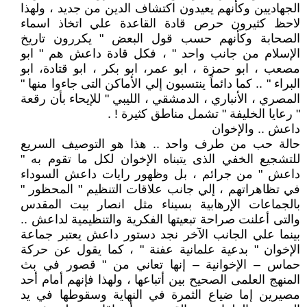
الجهاديين وكأنهم يعيدون اكتشاف الدين من جديد ، ولهذا
لاحظ كثيرون حرص قادة القاعدة علي اتخاذ اسماء
الصحابة وكأنهم حسب قول البعض " يكررون تاريخ
الإسلام من جانب واحد " ، فكل قادة داعش هم " ابو
مصعب ، ابو حمزة ، ابو عمر، ابو بكر ، ابو قتادة، ابو
البراء " .. كما دائماً ينتسبون إلي الأماكن التى جاءوا منها "
المصري ، الأنباري ، الدمشقي ، الليبي " للإيحاء بأن رقعة
" رعايا الخليفة " تشمل مناطق كثيرة ! .
داعش .. والإخوان
حالة حب من طرف واحد .. هذا هو التوصيف السريع
للتشجيع الخفي الذى يتبناه الإخوان لكل ما تقوم به "
داعش " من جرائم ، بل وظهور رايات داعش السوداء
في تظاهراتهم ، إلي جانب علاقات التنظيم " المحظور "
بالجماعات الإرهابية بسيناء مثل انصار بيت المقدس
والتى أعلنت صراحة تبعيتها الفكرية والتنظيمية لداعش ..
بينما علي الجانب الآخر نجد دستور داعش يعتبر جماعة
الإخوان " بدعية علمانية عفنة " ، كما يقول عن حركة
حماس – الإخوانية – إنها تعاني من " قصور في بث
المنهج العلمى الصحيح بين أتباعها ، ولهذا فإنهم أمام أحد
مصيرين إما ضياع الثمرة في النهاية وسقوطها في يد