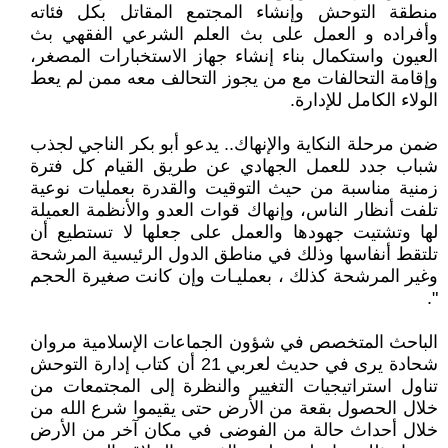
منطقة التوحش وإنشاء المجتمع المقاتل بكل فئاته
وأفراده و العمل على بث العلم الشرعي الفقهي بث
العيون واستكمال بناء إنشاء جهاز الاستخبارات المصغر،
وإقامة التحالفات مع من يجوز التحالف معه ممن لم يعط
الولاء الكامل للإدارة.
ضمن مرحلة النكاية والإنهاك.. يدعو أبو بكر الناجي لجذب
شباب جدد للعمل الجهادي عن طريق القيام كل فترة
زمنية مناسبة من حيث التوقيت والقدرة بعمليات نوعية
تلفت أنظار الناس، وإنهاك قوات العدو والأنظمة العميلة
لها وتشتيت جهودها والعمل على جعلها لا تستطيع أن
تلتقط أنفاسها وذلك في مناطق الدول الرئيسية المرشحة
وغير المرشحة كذلك ، بعمليـات وإن كانت صغيرة الحجم
".
الباحث المتخصص في شؤون الجماعات الإسلامية مروان
شحادة يرى في حديث لعربي 21 أن كتاب إدارة التوحش
تناول استراتيجيات التغيير والنظرة إلى المجتمعات من
خلال الحصول بقعة من الأرض حتى يقيموا شرع الله من
خلال أحداث حالة من الفوضى في مكان آخر من الأرض