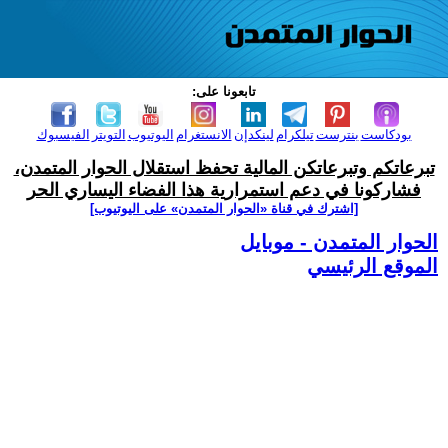
تابعونا على:
بودكاست
بنترست
تيلكرام
لينكدإن
الانستغرام
اليوتيوب
التويتر
الفيسبوك
تبرعاتكم وتبرعاتكن المالية تحفظ استقلال الحوار المتمدن،
فشاركونا في دعم استمرارية هذا الفضاء اليساري الحر
[اشترك في قناة ‫«الحوار المتمدن» على اليوتيوب]
الحوار المتمدن - موبايل
الموقع الرئيسي