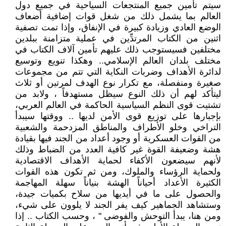
سيتم تأمين جميع المنتجعات السياحية في جميع دول
العالم بما يشمل ذلك من شغل قوات إضافية أضعاف
الوضع العادي وزيادة كبيرة في الإنفاق، وإذا تمت تصفية
اثنين من الكتاب المرتدِّين في عملية متزامنة ببلدين
مختلفين فسيستوجب ذلك عليهم تأمين آلاف الكتاب في
مختلف بلدان العالم الإسلامي.. وهكذا تنويع وتوسيع
لدائرة الأهداف وضربات النكاية التي تتم من مجموعات
صغيرة ومنفصلة، مع تكرار نوع الهدف لمرتين أو ثلاث
ليتأكد لهم أن ذلك النوع سيظل مستهدفاً ، ولابد من
تشتيت قوى النظم السياسية الحاكمة في العالم العربي،
بإجبارها على توزيع قوى الأمن لديها .. ووقتها سيبدأ
التراخي وخلو الأطراف والمناطق المزدحمة والشعبية
من القوات العسكرية أو وجود أعداد من الجند فيها بقيادة
هشة وضعيفة القوة غير كافية العدد من الضباط وذلك
لأنهم سيضعون الأكفاء لحماية الأهداف الاقتصادية
ولحماية الرؤساء والملوك، ومن ثم تكون هذه القوات
الكثيرة الأعداد أحياناً الهشة بنياناً سهلة المهاجمة
والحصول على ما في أيديها من سلاح بكميات جيدة،
وستشاهد الجماهير كيف يفر الجند لا يلوون على شيء،
ومن هنا، يبدأ التوحش والفوضى " ، وحسب الكتاب .. إذا