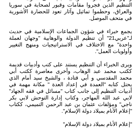
التنظيم الذين فجروا مقامات وقبور لصحابة في سوريا
والعراق، وحطموا تماثيل وآثار تعود للحضارة الأشورية
في متحف الموصل.
يجمع خبراء في شؤون الجماعات الإسلامية في حديث
لـ"عربي21" أن تنظيم الدولة والوهابية "وجهان لعملة
واحدة" مع الاختلاف في الاستراتيجيات ومنهج التغيير
وأولويات العمل".
ويرى الخبراء أن التنظيم يستند على كتب وأدبيات قديمة
ككتب محمد عبد الوهاب، وأخرى معاصرة ككتب أبي
محمد المقدسي و أبي قتادة ، والشيخ سيد أمام الذي
يحتل كتابه "العمدة في إعداد العدة " مكانة مهمة في
أدبيات التنظيم إلى جانب كتاب "مسائل في فقه الجهاد"
لابي عبد الله المهاجر، وكتاب إدارة التوحش لابي بكر
ناجي" ومؤلفات عثمان بن عبد الرحمن التميمي، ككتاب
"إعلام الأنام بميلاد دولة الإسلام".
"إعلام الأنام بميلاد دولة الإسلام"