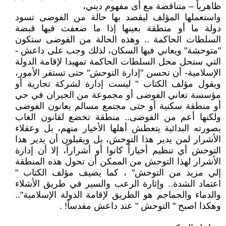
ظاهرياً – متناقضة مع أى مفهوم ديني،
واستعملها المؤلف ليقصد بها حالة من الفوضى تسود
دولة ما أو منطقة بعينها إذا ما ضعفت فيها قبضة
السلطات الحاكمة .. وهذه الحالة من الفوضى ستكون
"متوحشة" ويعاني فيها السكان، لذلك وجب على داعش -
التي ستحل محل السلطات الحاكمة تمهيدا لإقامة الدولة
الإسلامية- أن تحسن "إدارة التوحش" حتى تستقر الأمور،
ويقول مؤلف الكتاب " ليست إدارة لشركة تجارية أو
مؤسسة تعاني الفوضى أو مجموعة من الجيران في حي
أو منطقة سكنية أو حتى مجتمع مسالم يعانون الفوضى
ولكنها أعم من الفوضى.. منطقة تخضع لقانون الغاب
بصورته البدائية يتعطش أهلها الأخيار منهم، بل وعقلاء
الأشرار لمن يدير هذا التوحش، بل ويقبلون أن يدير هذا
التوحش أي تنظيم أخياراً كانوا أو أشراراً، إلا أن إدارة
الأشرار لهذا التوحش من الممكن أن تحول هذه المنطقة
إلي مزيد من التوحش" ، كما يضيف مؤلف الكتاب "
اعتماد الشدة.. وإثارة الرعب والسير في طريق الأشلاء
والدماء والجماجم هو الطريق لإقامة الدولة الإسلامية"..
وهكذا اصبح " التوحش " عند داعش مقدساً! .