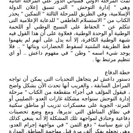
تمت المرحلة الأولي فسيأتي الدور علي المرحلة الثانية
وهي " إدارة التوحش " التى تسبق إعلان الدولة
الإسلامية، وفي الطريق للمرحلة الثالثة " التمكين " يحذر
الكتاب من " الاستسلام العاطفي " للدعاية الإعلامية التى
تتكلم عن " الحفاظ على النسيج الوطني أو اللحمة
الوطنية أو الوحدة الوطنية، فعلاوة على أن هذا القول فيه
شبهة الوطنية الكافرة، إلا أنه يدل على أنهم لم يفهموا
قط الطريقة السُننية لسقوط الحضارات وبنائها " .. فلا
يوجد شيء اسمه " وطن " في مفهوم داعش .. أو اي
تنظيم مرتبط بها .
خطة الدفاع
دستور داعش لم يتجاهل التحديات التى يمكن أن تواجه
المراحل السابقة ، والغريب أنها تحدث الآن بشكل واضح
، فيقول المؤلف في أجزاء متقطعة من الكتاب " مرحلة
إدارة التوحش سنواجه مشكلة غارات العدو -الصليبي أو
المرتد- الجوية على معسكرات تدريب أو مناطق سكنية
في نطاق المناطق التي نديرها، ومع وضع تحصينات
دفاعية وخنادق لمواجهة تلك المشكلة إلا أنه ينبغي كذلك
أن نتبع سياسة " دفع الثمن " في مواجهة إجرام العدو،
وهي تجعله يفكر ألف مرة قبل مهاجمة المناطق المدارة