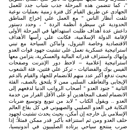
"، كما تتضمن هذه المرحلة جذب شباب جدد للعمل
الجهادى عن طريق القيام كل فترة زمنية بعمليات نوعية
تلفت أنظار الناس " مع العمل علي إخراج المناطق
الحدودية عن سيطرة أنظمة الردة " ، وحدد دستور
داعش عدة أهداف طلبت استهدافها في المرحلة الأولى
لإقامة الدولة الإسلامية، فكانت علي رأسها الأهداف
الاقتصادية وخاصة البترول، وأماكن السياحة مع تبني
استراتيجية عسكرية تعمل على تشتيت جهود قوات العدو
وإنهاك واستنزاف قدراته المالية والعسكرية، يتزامن معها
استراتيجية إعلامية – لاحظ دور الإنترنت وصفحات
الفيس بوك والفضائيات - تركز علي فئتين، فئة الشعوب
بحيث تدفع أكبر عدد منهم للانضمام للجهاد والقيام بالدعم
الإيجابى والتعاطف السلبى ممن لا يلتحق بالصف، الفئة
الثانية " جنود العدو " أصحاب الرواتب الدنيا لدفعهم إلى
الانضمام لصف المجاهدين أو على الأقل الفرار من خدمة
العدو .. ويقول الكتاب " لابد من تنويع وتوسيع ضربات
النكاية في العدو الصليبي والصهيوني في كل بقاع العالم
الإسلامي بل خارجه إن أمكن، بحيث يحدث تشتيت لجهود
حلف العدو ومن ثم استنزافه بأكبر قدر ممكن فمثلاً: إذا
ضرب منتجع سياحي يرتاده الصليبيون في أندونيسيا،