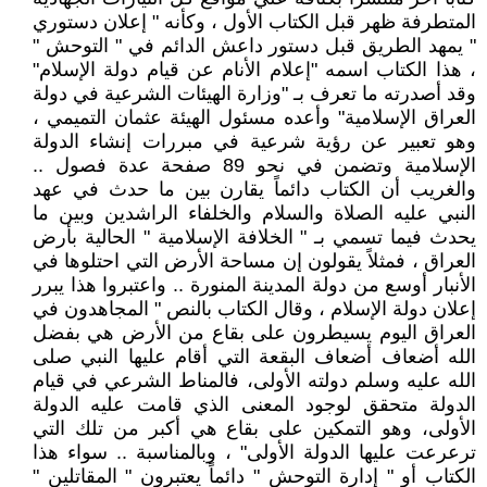
المتطرفة ظهر قبل الكتاب الأول ، وكأنه " إعلان دستوري
" يمهد الطريق قبل دستور داعش الدائم في " التوحش "
، هذا الكتاب اسمه "إعلام الأنام عن قيام دولة الإسلام"
وقد أصدرته ما تعرف بـ "وزارة الهيئات الشرعية في دولة
العراق الإسلامية" وأعده مسئول الهيئة عثمان التميمي ،
وهو تعبير عن رؤية شرعية في مبررات إنشاء الدولة
الإسلامية وتضمن في نحو 89 صفحة عدة فصول ..
والغريب أن الكتاب دائماً يقارن بين ما حدث في عهد
النبي عليه الصلاة والسلام والخلفاء الراشدين وبين ما
يحدث فيما تسمي بـ " الخلافة الإسلامية " الحالية بأرض
العراق ، فمثلاً يقولون إن مساحة الأرض التي احتلوها في
الأنبار أوسع من دولة المدينة المنورة .. واعتبروا هذا يبرر
إعلان دولة الإسلام ، وقال الكتاب بالنص " المجاهدون في
العراق اليوم يسيطرون على بقاع من الأرض هي بفضل
الله أضعاف أضعاف البقعة التي أقام عليها النبي صلى
الله عليه وسلم دولته الأولى، فالمناط الشرعي في قيام
الدولة متحقق لوجود المعنى الذي قامت عليه الدولة
الأولى، وهو التمكين على بقاع هي أكبر من تلك التي
ترعرعت عليها الدولة الأولى" ، وبالمناسبة .. سواء هذا
الكتاب أو " إدارة التوحش " دائماً يعتبرون " المقاتلين "