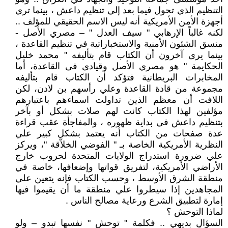
التنظيم الذي تحول فيما بعد إلي تنظيم داعش ، بينما تري
أجهزة الأمن الأمريكية أنه ليس الاسم الحقيقي للمؤلف ..
لكنه غالباً الإرهابي " سيف العدل " – مصري الأصل -
منسق الشئون الأمنية والاستخباراتية في تنظيم القاعدة ،
بينما يرى آخرون أن الكتاب قام بتأليفه " محمد خليل
الحكايمة " هو مصري الأصل وقيادى فى القاعدة، أما
المخابرات البريطانية فتؤكد أن الكتاب قام بتأليفه
مجموعة من قادة القاعدة وعلي رأسهم بن لادن، لكن
اللافت أن معظم الذين تداولت اسماءهم باعتبارهم
مؤلفين لهذا الكتاب كانت لهم صلات بشكل أو بآخر
بتنظيم داعش في بداية ظهوره ، والمفاجأة عقب قراءة
عدة صفحات من الكتاب أنه يعتمد بشكل كبير علي
النظرية الأمريكية الخاصة بـ " الفوضي الخلاّقة "، ويركز
علي ضرورة استدراج الولايات المتحدة لحروب خارج
الأراضي الأمريكية، لتفريق قواتها وإضعافها، خاصة في
منطقة الشرق الأوسط ، وحسب الكتاب فإنه يتعين علي
المجاهدين إذا سيطروا علي منطقة ما أن يقيموا فيها
إمارة لتطبيق الشرع ورعاية مصالح الناس .
لماذا التوحش ؟
السؤال بديهي .. فكلمة " توحش " نفسها تبدو – ولو