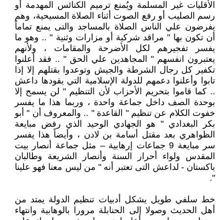
الأقليات غير المسلمة ويُمنع ترميم الكنائس المهدمة أو
رسم الصليب أو رفع الصوت أثناء الصلاة المسيحية، وهم
يفرضون علي الناس الصلاة بالمساجد والتى يمنع تماماً
أن تكون بها " مراقد شركية أو مزارات وثنية " .. وهو ما
يفسر تفجيرهم لكل الأضرحة والمقامات ، ولأنهم
يعتبرون انفسهم " المجاهدين علي الحق " .. فقد أعلنوا
تكفير كل رجال الشرطة والجيش وتوعدوا بقتلهم إلا إذا
تابوا وأعلنوا دعمهم للدولة الإسلامية التي يقودها داعش
.. كما قاموا بتحريم الأحزاب لأن التنظيم " لن يسمح إلا
بوحدة الصف داخل جماعة واحدة ، وربما هذا ما يفسر
خفوت الكلام عن تنظيم " القاعدة " .. والمعروف أن " أبو
بكر البغدادي " هو الجهادي الوحيد الذي رفض مبايعة
الظواهري بعد مقتل أسامة بن لادن ، وأيضاً هذا يفسر
سر مبايعة 9 جماعات إرهابية – مثل جماعة أنصار بيت
المقدس ولواء أحرار السنة وأنصار الشريعة وطالبان
باكستان - لداعش التى تعتبر أنه " من ليس معنا فهو علينا
".
خط سلفي طويل يشكل أدبيات تنظيم الدولة يمتد من
أهل الحديث وصولا إلى الحنابلة مرورا بالوهابية وانتهاء