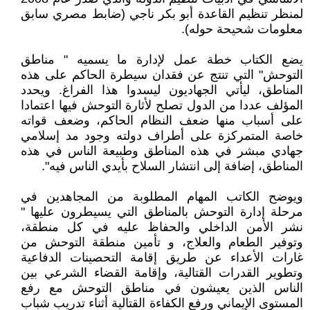
لمنظر تنظيم القاعدة أبو بكر ناجي (ضابط مصري سابق
معلومات شحيحة حوله).
يضع الكتاب خطة عمل لإدارة ما يسميه " مناطق
التوحش" التي تنتج عن فقدان سيطرة الحاكم على هذه
المناطق، ليأتي الجهاديون ليسدوا هذا الفراغ. ويحدد
المؤلف عددا من الدول تصلح لأثارة التوحش فيها اعتمادا
على أسباب منها ضعف النظام الحاكم، وضعف قواته
خاصة المتمركزة على أطراف دولته وجود مد إسلامي
جهادي مبشر في هذه المناطق وطبيعة الناس في هذه
المناطق، إضافة إلى انتشار السلاح بأيدي الناس فيه".
ويوضح الكاتب المهام المطلوبة من المجاهدين في
مرحلة إدارة التوحش بالمناطق التي يسيطرون عليها "
نشر الأمن الداخلي والحفاظ عليه في كل منطقة،
وتوفير الطعام والعلاج، و تأمين منطقة التوحش من
غارات الأعداء عن طريق إقامة التحصينات الدفاعية
وتطوير القدرات القتالية، وإقامة القضاء الشرعي بين
الناس الذين يعيشون في مناطق التوحش مع رفع
المستوى الإيماني ورفع الكفاءة القتالية أثناء تدريب شباب