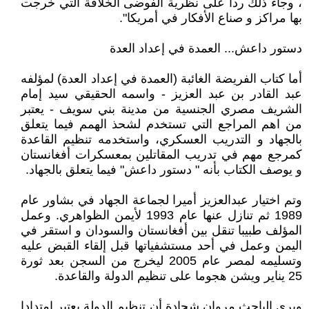
، وجاء ذلك ردا على نظرية الفوضى الخلاقة التي خرجت
بها مراكز و صناع الأفكار في أمريكا".
دستور داعش... العمدة في إعداد العدة
أما كتاب الفريضة الغائبة (العمدة في إعداد العدة) لمؤلفه
عبد القادر بن عبد العزيز - واسمه الحقيقي سيد إمام
الشريف مصري الجنسية من مدينة بني سويف - يعتبر
من اهم المراجع التي تستخدم لشحذ الهمم فيما يتعلق
بالجهاد و التدريب العسكري، واستخدمه تنظيم القاعدة
كمرجع مهم في تدريب المقاتلين بمعسكرات أفغانستان
و يوصف الكتاب بأنه " دستور داعش" فيما يتعلق بالجهاد.
وتم اختيار عبدالعزيز أميرا لجماعة الجهاد في بشاور عام
1989 ثم تنازل عنها عام 1993 لأيمن الظواهري. وعمل
المؤلف طبيبا تنقل بين أفغانستان والسودان و استقر في
اليمن وعمل في أحد مستشفياتها قبل إلقاء القبض عليه
وتسليمه لمصر عام 2005 ليخرج من السجن بعد ثورة
25 يناير ويشن هجوما على تنظيم الدولة والقاعدة.
ويرى الباحث مروان شحادة أن تنظيم الدولة يعتبر امتدادا