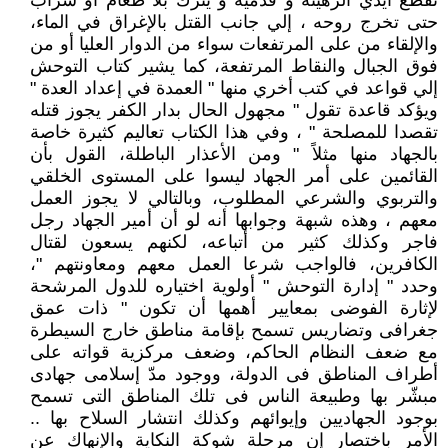
تقطع أيدي الرهينة و قدميه و يترك بلا طعام أو شراب
حتى تخرج روحه ، إلي جانب القتل بالإغراق في الماء،
والإلقاء من على المرتفعات سواء من الدوار العليا أو من
فوق الجبال والنقاط المرتفعة، كما يشير كتاب التوحش
إلي قواعد في كتب أخري منها " العمدة في إعداد العدة "
ويؤكد قاعدة تقول " مجهول الحال بدار الكفر يجوز قتله
تقصدا للمصلحة " ، وفي هذا الكتاب تعاليم كثيرة خاصة
بالجهاد منها مثلاً " ومن الأعذار الباطلة، القول بأن
القائمين على أمر الجهاد ليسوا على المستوى الخلقي
والتربوي والشرعي المطلوب، وبالتالي لا يجوز العمل
معهم ، وهذه شبهة وجوابها أنه لو أن أمير الجهاد رجل
فاجر وكذلك كثير من أتباعه، لكنهم يسعون لقتال
الكافرين، فالواجب شرعا العمل معهم ومعاونتهم "،
وحدد " إدارة التوحش " أولوية اختياره للدول المرشحة
لإثارة الفوضى بمعايير أهمها أن تكون " ذات عمق
جغرافى وتضاريس تسمح بإقامة مناطق خارج السيطرة
مع ضعف النظام الحاكم، وضعف مركزية قواته على
أطراف المناطق فى الدولة، ووجود مدّ إسلامى جهادى
مبشّر بها وطبيعة الناس فى تلك المناطق التى تسمح
بوجود الجهاديين وإيوائهم وكذلك انتشار السلاح بها ..
الأمر باختصار إن مرحلة شوكة النكاية والإنهاك عن