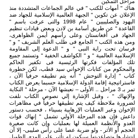
مراحل التمكين
هناك " أمهات للكتب " في عالم الجماعات المتشددة منذ
الإعلان عن تكوين " الجبهة العالمية الإسلامية للجهاد ضد
اليهود والصليبيين " عام 1998 والتى عرفت باسم "
القاعدة " عن طريق أسامة بن لادن وبعض قيادات تنظيم
الجهاد فى أفغانستان وعلى رأسهم أيمن الظواهرى،
ومن هذه الكتب " الجامع فى طلب العلم الشريف " و "
فرسان تحت راية النبى " و " الدعوة إلى المقاومة
الإسلامية العالمية " و " الكواشف الخفية " وتستمد جميع
تلك المؤلفات فكرتها الرئيسية فى تكفير الحاكم
والمحكوم من كتابات الإخواني سيد قطب، لكن خطورة
كتاب " إدارة التوحش " أنه يتم تطبيقه حرفياً الآن ،
فاستراتيجية إقامة الدولة الإسلامية حسبما يعرض الكتاب
تمر بـ 3 مراحل .. الأولى – نعيشها الآن - مرحلة " النكاية
والإنهاك " ، وقبل الإشارة إلي نصوص الكتاب نلفت
لضرورة ملاحظة كيف يتم تطبيقها حرفياً في مظاهرات
الإخوان وعبر العمليات الإرهابية بسيناء ، فحسب دستور
داعش فإن هذه المرحلة الأولي تشمل " إنهاك قوات
العدو والأنظمة العميلة لها بعمليات وإن كانت صغيرة
الحجم أو الأثر - ولو ضربة عصا على رأس صليبى- إلا أن
انتشارها وتصاعديتها سيكون له تأثير على المدى الطويل