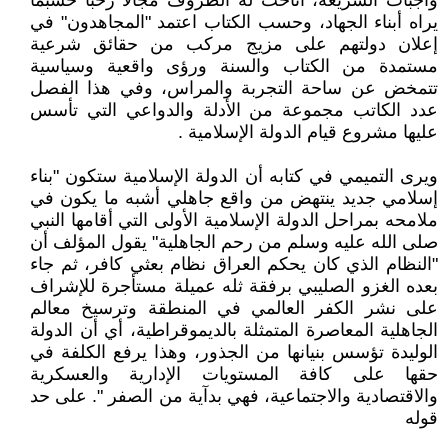
واجبات الشريعة، أتاحت له الظروف مجالاً رحباً حسبما
يراه أبناء الجهاد، وحسب الكتاب اعتمد "المجاهدون" في
إعلان دولتهم على مزيج مركب من حقائق شرعية
مستمدة من الكتاب والسنة ورؤى واقعية وسياسية
تتمخض عن ساحة التجربة والمراس، وفي هذا الفصل
عدد الكاتب مجموعة من الأدلة والدواعي التي تأسس
عليها مشروع قيام الدولة الإسلامية .
ويرى التميمي في كتابه أن الدولة الإسلامية ستكون "بناء
إسلامي جديد ينتهض من واقع جاهلي أشبه ما يكون في
ملامحه بمراحل الدولة الإسلامية الأولى التي أقامها النبي
صلى الله عليه وسلم من رحم الجاهلية" يقول المؤلف أن
"النظام الذي كان يحكم العراق نظام بعثي كافر، ثم جاء
بعده الغزو الصليبي برفقة ثله عميلة مستأجرة للإشراف
على نشر الكفر العالمي في المنطقة وترسيخ معالم
الجاهلية المعاصرة المتمثلة بالديموقراطية، أي أن الدولة
الوليدة تؤسس بنيانها من الجذور، وهذا يرفع الكلفة في
حقها على كافة المستويات الإدارية والعسكرية
والاقتصادية والاجتماعية، فهي بدآية من الصفر ". على حد
قوله