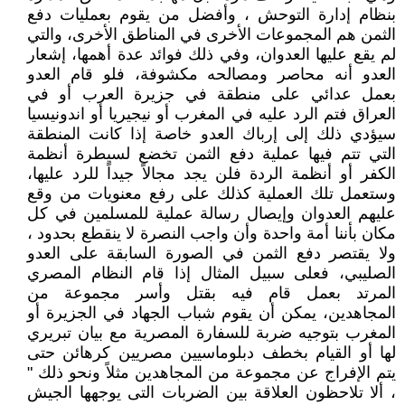
بنظام إدارة التوحش ، وأفضل من يقوم بعمليات دفع
الثمن هم المجموعات الأخرى في المناطق الأخرى، والتي
لم يقع عليها العدوان، وفي ذلك فوائد عدة أهمها، إشعار
العدو أنه محاصر ومصالحه مكشوفة، فلو قام العدو
بعمل عدائي على منطقة في جزيرة العرب أو في
العراق فتم الرد عليه في المغرب أو نيجيريا أو اندونيسيا
سيؤدي ذلك إلى إرباك العدو خاصة إذا كانت المنطقة
التي تتم فيها عملية دفع الثمن تخضع لسيطرة أنظمة
الكفر أو أنظمة الردة فلن يجد مجالاً جيداً للرد عليها،
وستعمل تلك العملية كذلك على رفع معنويات من وقع
عليهم العدوان وإيصال رسالة عملية للمسلمين في كل
مكان بأننا أمة واحدة وأن واجب النصرة لا ينقطع بحدود ،
ولا يقتصر دفع الثمن في الصورة السابقة على العدو
الصليبي، فعلى سبيل المثال إذا قام النظام المصري
المرتد بعمل قام فيه بقتل وأسر مجموعة من
المجاهدين، يمكن أن يقوم شباب الجهاد في الجزيرة أو
المغرب بتوجيه ضربة للسفارة المصرية مع بيان تبريري
لها أو القيام بخطف دبلوماسيين مصريين كرهائن حتى
يتم الإفراج عن مجموعة من المجاهدين مثلاً ونحو ذلك "
، ألا تلاحظون العلاقة بين الضربات التى يوجهها الجيش