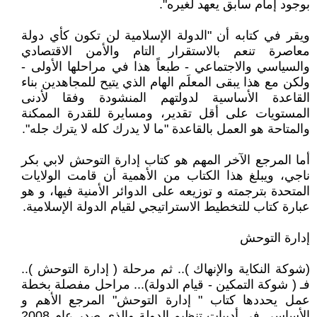
بوجود إمام سابق يعهد لغيره".
ويقر في كتابه أن "الدولة الإسلامية لن تكون كأي دولة
معاصرة تنعم بالاستقرار التام والأمن الاقتصادي
والسياسي والاجتماعي - طبعاً هذا في مراحلها الأولى -
ولكن مع هذا يبقى المعلَم الهام الذي يتيح للمجاهدين بناء
القاعدة الأساسية لدولتهم المنشودة وفقا لأدنى
المستويات على أقل تقدير، ومسايرة للقدرة الممكنة
والمتاحة هو العمل بالقاعدة "ما لا يدرك كله لا يترك جله".
أما المرجع الآخر المهم هو كتاب إدارة التوحش لابي بكر
ناجي، ويبلغ هذا الكتاب من الأهمية أن قامت الولايات
المتحدة بترجمته و توزيعه على الدوائر الأمنية فيها، و هو
عبارة كتاب للتخطيط الاستراتيجي لقيام الدولة الإسلامية.
إدارة التوحش
(شوكة النكاية والإنهاك ).. ثم مرحلة ( إدارة التوحش )..
فـ ( شوكة التمكين - قيام الدولة)... مراحل مفصلة بخطة
عمل يحددها كتاب " إدارة التوحش" المرجع الأهم و
الأساسي في أدبيات تنظيم الدولة والذي صدر عام 2008