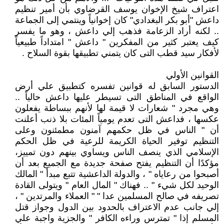
اعتراف شيخ الإخوان يوسف القرضاوي بأن أمير تنظيم
داعش "أبو بكر البغدادي" كان إخوانياً وينتمي إلى الجماعة
.. لكنه أراد الزعامة فذهب إلي داعش ، وهو ما يفسر
كيف يعتبر كثير من المفكرين " داعش " امتداداً طبيعياً
لأفكار سيد قطب التى كان يتمني تطبيقها بقوة السلاح .
القوانين الأولي
الدستور السابق له قوانين تفسره كتطبيق علي أرض
الواقع في المناطق التى تسيطر عليها داعش حالياً ..
وهي مجرد " شعارات لا قيمة لها لأنهم ببساطة يفعلون
عكسها ، فداعش التى تعدم يومياً المئات بلا ذنب أعلنت
أن " الناس في ظل حكمهم آمنون مطمئنون وعلى
التنظيم توفير الحياة الكريمة للرعية في ظل الحكم
الإسلامي الذي ينصف الناس ويساوي بينهم دون تمييز،
مؤكدًا أن التنظيم يفتح صفحة جديدة مع الجميع بعد أن
أصبحوا من رعاياه " ، والدولة الداعشية تتبع مبدأ " المالك
الوحيد لكل شيء " .. فهناك " المال العام " ويتولى القادة
تصريفه في صالح المسلمين عدا " " العملاء والمرتدين " ،
إلي جانب عدم الاعتراف بالحدود بين الدول وجواز قتل
المسلم إذا " تمترس وراءه الكافر " والجزية واجبة علي