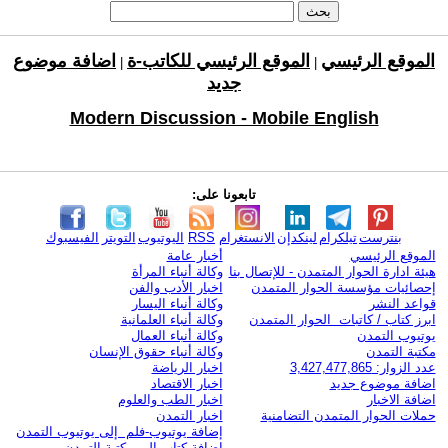
الموقع الرئيسي
الموقع الرئيسي للكاتب-ة
اضافة موضوع
|
|
جديد
Modern Discussion - Mobile English
تابعونا على:
بنترست
تيلكرام
لينكدإن
الانستغرام
RSS
اليوتيوب
التويتر
الفيسبوك
الموقع الرئيسي
أخبار عامة
هيئة ادارة الحوار المتمدن - للإتصال بنا
وكالة أنباء المرأة
إحصائيات مؤسسة الحوار المتمدن
اخبار الأدب والفن
قواعد النشر
وكالة أنباء اليسار
ابرز كتاب / كاتبات الحوار المتمدن
وكالة أنباء العلمانية
يوتيوب التمدن
وكالة أنباء العمال
مكتبة التمدن
وكالة أنباء حقوق الإنسان
عدد الزوار: 3,427,477,865
اخبار الرياضة
اضافة موضوع جديد
اخبار الاقتصاد
اضافة الاخبار
اخبار الطب والعلوم
حملات الحوار المتمدن التضامنية
اخبار التمدن
إضافة يوتيوب-فلم إلى يوتيوب التمدن
إضافة كتاب إلى مكتبة التمدن