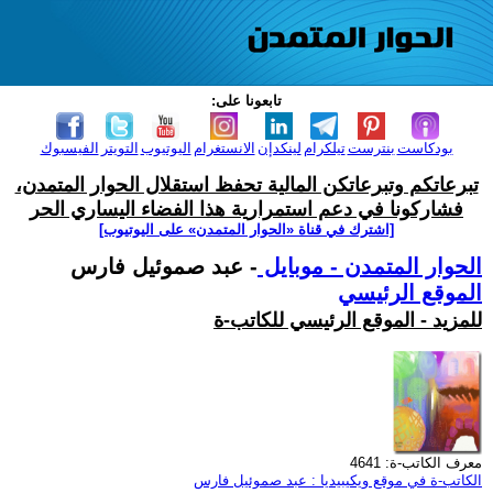
تابعونا على:
بودكاست
بنترست
تيلكرام
لينكدإن
الانستغرام
اليوتيوب
التويتر
الفيسبوك
تبرعاتكم وتبرعاتكن المالية تحفظ استقلال الحوار المتمدن،
فشاركونا في دعم استمرارية هذا الفضاء اليساري الحر
[اشترك في قناة ‫«الحوار المتمدن» على اليوتيوب]
الحوار المتمدن - موبايل
- عبد صموئيل فارس
الموقع الرئيسي
للمزيد - الموقع الرئيسي للكاتب-ة
معرف الكاتب-ة: 4641
الكاتب-ة في موقع ويكيبيديا : عبد صموئيل فارس