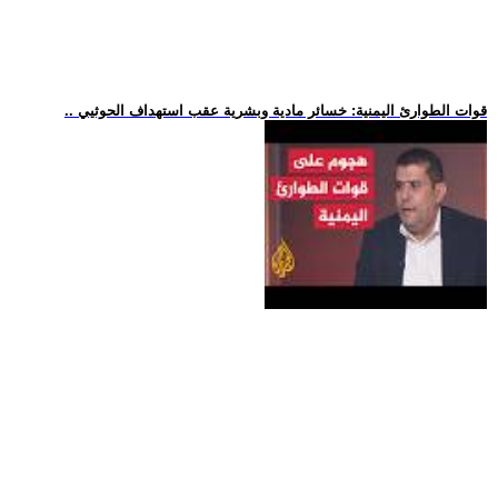
.. قوات الطوارئ اليمنية: خسائر مادية وبشرية عقب استهداف الحوثيي