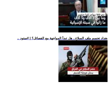
.. بغداد تحسم ملف السلاح.. هل تبدأ المواجهة مع الفصائل؟ | #ستود