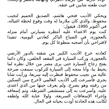
حيث طعنه شابين في عنقه.
ويحكي الأديب فتحي هاشم، الصديق الحميم لنجيب
محفوظ، والذي كان ملازما له وقت وقوع لحظة اغتياله،
في أكتوبر 1995، فيقول:
كنت يوم الاعتداء عليه أنتظره بسيارتي أمام منزله
بالعجوزة، في الصباح الباكر كعادتي اليومية، تنفيذا
لاقتراحي بأن أصحبه متطوعا كل يوم.
كعادته خرج الأديب الكبير من شقته بالدور الأرضي
بالعجوزة، وركب السيارة في المقعد الخلفي، وكان دائما
يفتح زجاج السيارة حتى يرى مصر من خلال نظره لما
يحيط بنا، وأنا متجه إلى السيارة للركوب سمعت صرخة
عالية من نجيب محفوظ فنظرت إليه سريعا، ورأيت شابا
يجري فأسرعت إلى الأديب العالمي لأخرج سن السكين
من رقبته وهو يصرخ، ولم يعرف حينها من الذي اعتدى
عليه، وأسرعت به إلى مستشفى الشرطة، وتم إسعافه
وإجراء الإسعافات السريعة، ولولا عناية الله ولطفه
لكانت هذه الحادثة أودت بحياته في الحال.