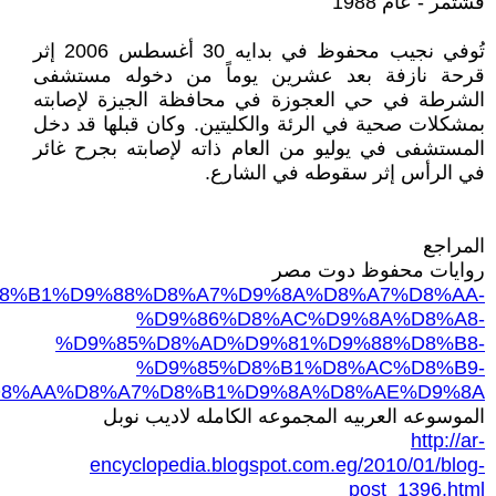
قشتمر - عام 1988
تُوفي نجيب محفوظ في بدايه 30 أغسطس 2006 إثر
قرحة نازفة بعد عشرين يوماً من دخوله مستشفى
الشرطة في حي العجوزة في محافظة الجيزة لإصابته
بمشكلات صحية في الرئة والكليتين. وكان قبلها قد دخل
المستشفى في يوليو من العام ذاته لإصابته بجرح غائر
في الرأس إثر سقوطه في الشارع.
المراجع
روايات محفوظ دوت مصر
ails/%D8%B1%D9%88%D8%A7%D9%8A%D8%A7%D8%AA-
%D9%86%D8%AC%D9%8A%D8%A8-
%D9%85%D8%AD%D9%81%D9%88%D8%B8-
%D9%85%D8%B1%D8%AC%D8%B9-
8%AA%D8%A7%D8%B1%D9%8A%D8%AE%D9%8A
الموسوعه العربيه المجموعه الكامله لاديب نوبل
http://ar-
encyclopedia.blogspot.com.eg/2010/01/blog-
post_1396.html