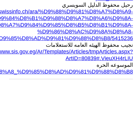
رحيل محفوظ الدليل السويسري
w.swissinfo.ch/ara/%D9%88%D9%81%D8%A7%D8%A9-
9%84%D8%B1%D9%88%D8%A7%D8%A6%D9%8A-
8%A7%D9%84%D9%85%D8%B5%D8%B1%D9%8A-
%D9%86%D8%AC%D9%8A%D8%A8-
D9%85%D8%AD%D9%81%D9%88%D8%B8/5415236
نجيب محفوظ الهيئه العامه للاستعلامات
/www.sis.gov.eg/Ar/Templates/Articles/tmpArticles.aspx?
ArtID=80839#.VieuXH4rLIU
الموسوعه الحره
9%8A%D8%A8_%D9%85%D8%AD%D9%81%D9%88%D8%B8