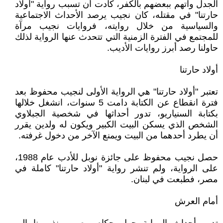
الجدل واتهم ببعضهم بالكفر، كادت أن تسبب رواية "أولاد
حارتنا" في مقتله، كان نجيب يرصد الأحداث الاجتماعية
والسياسية من خلال روايته، فروايات نجيب مرآة
للمجتمع في الفترة الزمنية التي تتحدث عنها الرواية لذلك
حاولنا رصد أبرز روايات الأديب.
أولاد حارتنا
تعتبر "أولاد حارتنا" هي الرواية الأولى لنجيب محفوظ بعد
فترة انقطاع عن الكتابة دامت 5 سنوات، انشغل خلالها
بكتابة السنياريو، تدور أحداثها في شخصية الجبلاوي
الشخص الذي يسكن البيت الكبير ويكون له ولدين يقرر
أن يطرد أحدهما من البيت ويمنع الآخر من دخول غرفته.
حصل نجيب محفوظ على جائزة نوبل للأدب عام 1988،
على الرواية، ولم تنشر رواية "أولاد حارتنا" كاملة في
مصر، فطبعت في لبنان.
أمام العرش