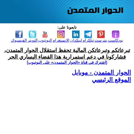
تابعونا على:
بودكاست
بنترست
تيلكرام
لينكدإن
الانستغرام
اليوتيوب
التويتر
الفيسبوك
تبرعاتكم وتبرعاتكن المالية تحفظ استقلال الحوار المتمدن،
فشاركونا في دعم استمرارية هذا الفضاء اليساري الحر
[اشترك في قناة ‫«الحوار المتمدن» على اليوتيوب]
الحوار المتمدن - موبايل
الموقع الرئيسي