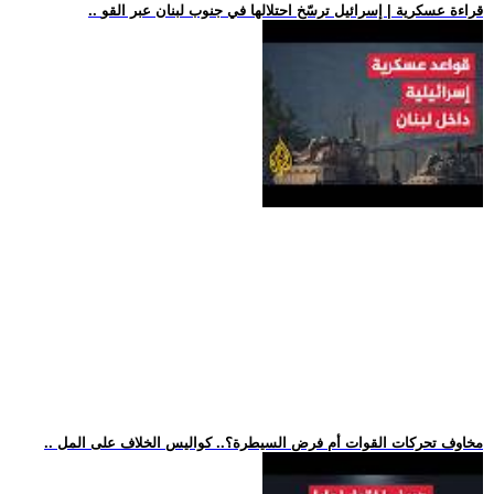
.. قراءة عسكرية | إسرائيل ترسّخ احتلالها في جنوب لبنان عبر القو
.. مخاوف تحركات القوات أم فرض السيطرة؟.. كواليس الخلاف على المل