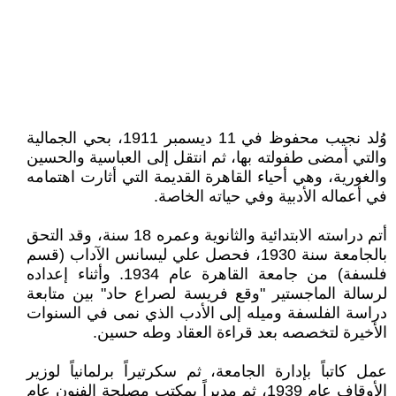
وُلد نجيب محفوظ في 11 ديسمبر 1911، بحي الجمالية
والتي أمضى طفولته بها، ثم انتقل إلى العباسية والحسين
والغورية، وهي أحياء القاهرة القديمة التي أثارت اهتمامه
في أعماله الأدبية وفي حياته الخاصة.
أتم دراسته الابتدائية والثانوية وعمره 18 سنة، وقد التحق
بالجامعة سنة 1930، فحصل علي ليسانس الآداب (قسم
فلسفة) من جامعة القاهرة عام 1934. وأثناء إعداده
لرسالة الماجستير "وقع فريسة لصراع حاد" بين متابعة
دراسة الفلسفة وميله إلى الأدب الذي نمى في السنوات
الأخيرة لتخصصه بعد قراءة العقاد وطه حسين.
عمل كاتباً بإدارة الجامعة، ثم سكرتيراً برلمانياً لوزير
الأوقاف عام 1939، ثم مديراً بمكتب مصلحة الفنون عام