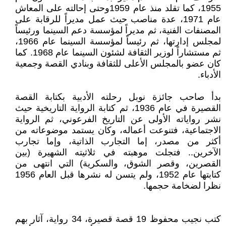
1955، كما تقلد منذ عام 1959وحتى إحالته على المعاش
عام 1971، عدة مناصب حيث عمل مديراً للرقابة على
المصنفات الفنية، ثم مديراً لمؤسسة دعم السينما ورئيساً
لمجلس إدارتها، ثم رئيساً لمؤسسة السينما عام 1966،
ثم مستشاراً لوزير الثقافة لشئون السينما عام 1968. كما
كان عضو بالمجلس الأعلى للثقافة وبنادي القصة وجمعية
الأدباء.
بدأ صاحب جائزة نوبل رحلته الأدبية بكتابة القصة
القصيرة في عام 1936، ثم كتابة الرواية التاريخية حيث
نشر رواياته الأولى عن التاريخ الفرعوني، ثم الرواية
الاجتماعية، فتنوعت أعماله، وكان يستمد موضوعاته من
أكثر من مصدر، إما التجارب الذاتية، وإما تجارب
الآخرين.. فتجلت موهبته في ثلاثيته الشهيرة (بين
القصرين، وقصر الشوق، والسكرية) التي انتهى من
كتابتها عام 1952، ولم يتسن له نشرها قبل العام 1956
نظرا لضخامة حجمها.
كتب نجيب محفوظ 19 قصة قصيرة، 34 رواية، آثار بهم