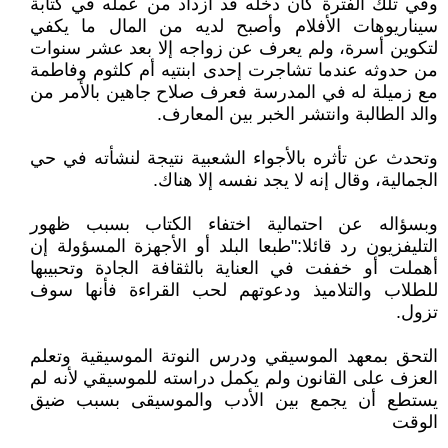
وفي تلك الفترة كان دخله قد ازداد من عمله في كتابة
سيناريوهات الأفلام وأصبح لديه من المال ما يكفي
لتكوين أسرة، ولم يعرف عن زواجه إلا بعد عشر سنوات
من حدوثه عندما تشاجرت إحدى ابنتيه أم كلثوم وفاطمة
مع زميلة له في المدرسة فعرف صلاح جاهين بالأمر من
والد الطالبة وانتشر الخبر بين المعارف.
وتحدث عن تأثره بالأجواء الشعبية نتيجة لنشأته في حي
الجمالية، وقال إنه لا يجد نفسه إلا هناك.
وبسؤاله عن احتمالية اختفاء الكتاب بسبب ظهور
التليفزيون رد قائلا:"طبعا البلد أو الأجهزة المسؤولة إن
أهملت أو خففت في العناية بالثقافة الجادة وتحبيبها
للطلاب والتلاميذ ودعوتهم لحب القراءة فأنها سوف
تزول.
التحق بمعهد الموسيقي ودرس النوتة الموسيقية وتعلم
العزف على القانون ولم يكمل دراسته للموسيقي لأنه لم
يستطع أن يجمع بين الأدب والموسيقى بسبب ضيق
الوقت