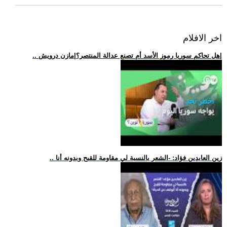
اخر الافلام
.. هل تحاكم سوريا رموز الأسد أم تصنع عدالة المنتصر؟|مازن درويش|
.. زين العابدين فؤاد: -الشعر بالنسبة لي مقاومة للقبح وبدونه أنا