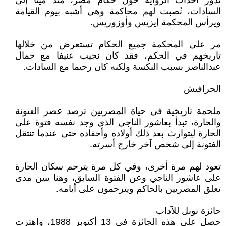
تدور أحداث الرواية حول حكام مصر، منذ مينا إلى
السادات، نُصبت لهم محاكمة وهي أشبه بيوم القيامة
ويرأس المحكمة إيزيس وأوزوريس.
مر على المحكمة جميع الحكام تستعرض من خلالها
تاريخهم في الحكم، فقد كان نجيب عنيفا مع جمال
عبدالناصر بسبب النكسة ولكنه كان رحيما مع السادات.
الحرافيش
ملحمة تاريخية في حياة المصريين ترصد عصر الفتونة
والحارة، تبدأ بعاشور الناجي الذي وجد نفسه فتوة على
الحارة ليتوارث بعد ذلك أولاده وأحفاده حتى عندما تنتقل
الفتونة إلى شخص آخر خارج أسرته.
تعود لهم مرة أخرى، وفي كل مرة يترحم سكان الحارة
على عاشور الناجي وعن الفتوة السابق، وهنا يبين مدى
تعلق المصريين بالحاكم ويترحمون على أيامه.
جائزة نوبل للآداب
حصل على هذه الجائزة في 13 أكتوبر 1988، واهتزت