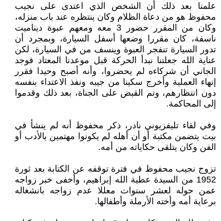
علمنا بعد ذلك أن الشخص الذي اعتدى على نجيب
محفوظ هو من دعاة الظلام وكان ينتظره عند باب منزله،
وكان من المقرر حضور 3 معه ومعهم عبوة ديناميت
ناسفة، كان مقررا وضعها أسفل السيارة، وبمجرد أن
تدور السيارة تنفجر العبوة وينسف من في السيارة، لكن
عناية الله جعلتنا نبدأ الحركة قبل موعدنا المعتاد فوجد
الجاني أن شركاءه لم يحضروا، وأنه أصبح وحيدا فقرر
إنهاء العملية وأخرج سكينا من جيبه ونفذ الاعتداء بنفسه
دون انتظارهم، وتم القبض على الجناة، بعد ذلك وقدموا
إلى المحاكمة.
وفي لقاء تليفزيوني نادر، ذكر محفوظ أنه لم ينشأ في
بيت يتضمن مكتبة أو أن أهله لم يكونوا مهتمين بالأدب أو
الفن وكان يتلقى حكاياته من أمه.
تزوج نجيب محفوظ في فترة توقفه عن الكتابة بعد ثورة
1952 من السيدة عطية الله إبراهيم، وأخفى خبر زواجه
عمن حوله لعشر سنوات معللا عدم زواجه بانشغاله
برعاية أمه وأخته الأرملة وأطفالها.