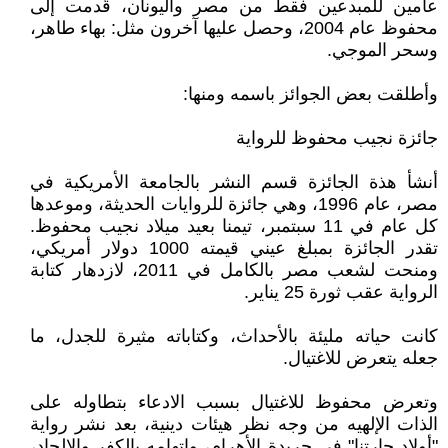
عامين للمبدعين فقط من مصر واليونان، قُدمت إلى
محفوظ عام 2004، وحصل عليها آخرون مثل: بهاء طاهر،
وسحر الموجي.
وأطلقت بعض الجوائز باسمه ومنها:
جائزة نجيب محفوظ للرواية
أنشأ هذة الجائزة قسم النشر بالجامعة الأمريكية في
مصر، عام 1996، وهي جائزة للروايات الحديثة، وموعدها
كل عام في 11 سبتمبر، تيمنا بعيد ميلاد نجيب محفوظ.
تقدر الجائزة بمبلغ عيني قيمته 1000 دولار أمريكي،
ومنحت لشعب مصر بالكامل في 2011، لازدهار كتابة
الرواية عقب ثورة 25 يناير.
كانت حياته مليئة بالأحداث، وكتاباته مثيرة للجدل، ما
جعله يتعرض للاغتيال.
وتعرض محفوظ للاغتيال بسبب الادعاء بتطاوله على
الذات الإلهيه من وجه نظر هيئات دينية، بعد نشر رواية
"أولاد حارتنا" في جريدة الأهرام، واتهامه بالكفر والإلحاد،