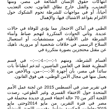
انتهاكات حقوق الإنسان الشائعة في مصر، ومنها
التعذيب، والقتل خارج نطاق القانون، تحت التعذيب
أحياناً، أو في مواجهات للشرطة تحوم الشكوك حول
الالتزام بقواعد الاشتباك فيها، والإهمال
الطبي في أماكن الاحتجاز مما يؤدي للوفاة في حالات
عديدة. وتأتي الحوادث المتكررة لتهجم ضباط وأمناء
الشرطة على الأطباء في مستشفيات، أو استعمال
السلاح الرسمي في خلافات شخصية أو مرورية، ناهيك
عن مقتل محتجزين بصورة متكررة في
أقسام الشرطة، ومنهم ١-;---;--٤-;---;-- في قسم
المطرية فقط في العامين الماضيين، لتدعم انطباعاً بات
سائداً في مصر، بأن أجهزة اﻷ-;---;--من، وبالأخص من
يعمل منها في مجال الأمن الوطني، هي فوق القانون.
في تقرير صدر في أغسطس 2015 عن لجنة عمل الأمم
المتحدة حول الاختفاء القسري وغير الطوعي، رصدت
اللجنة أكثر من 70 حالة اختفاء قسري جديدة محتملة في
مصر في فترة التقرير، من مايو 2014وحتى مايو
2015وخاطبت الحكومة بشأنها. وقدمت اللجنة، المنشأة