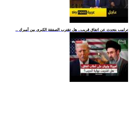
.. ترامب يتحدث عن اتفاق قريب.. هل تقترب الصفقة الكبرى بين أميرك