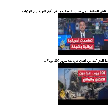
.. نقاش الساعة | هل لاحت تفاهمات ما في أفق النزاع بين الولايات
.. ما الذي نُفذ من اتفاق غزة بعد مرور 300 يوم؟