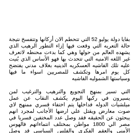
بقايا دولة يوليو 52 التي تتحطم الان أركانها وتتفسخ نتيجة
حالة التعريه التي وقعت فيها إزاء التطور الرهيب الذي
يشهده العالم من حولها وهي كما بدءت محنطه لاتعرف
غير اللغه الامنيه التي تتحدث بها فهو الأساس الذي بُنيت
عليه تلك الفاشيه العسكريه الدينيه بغلاف مدني يفتضح
كل يوم امرها وتكشف للمصريين اسواء ما فيها
وسياستها الشموليه الفاشيه
التي تسير بمنهج التجويع والترهيب والترغيب لمن
يسيرون في ركبها اليوم يكشف النقاب عن عمل
ميلشيات الدوله فداخلها يتم اختفاء قسري ممنهج لاي
صوت معارض ويقتل علي ارضها الأجانب لمجرد انهم
يبحثون عن الحقيقه فقد وصل عدد المختفين قسريا في
مصر الي 1800 مواطن بمختلف انتماءاتهم فالهوس
الأمني والعقم الفكري والفلس السياسي قد وصل