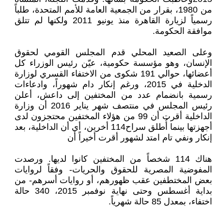
من 1980، بقرار من الجمعية العامة للأمم المتحدة، طلباً
رسمياً لزيارة القاهرة منذ يونيو 2011 ولكنها لم تتلق
موافقة الحكومة.
وعلى الصعيد المحلي قدم المجلس القومي لحقوق
الإنسان، وهو مؤسسة حكومية، عيّن رئيس الوزراء كل
أعضائها، حوالي 191 شكوى من الاختفاء القسري لوزارة
الدخلية في 2015، ورغم إنكار دام شهوراً، وادعاءات
رسمية بانضمام عدد من المختفين إلى داعش، أعلن
رئيس المجلس في منتصف شهر يناير 2016 أن وزارة
الداخلية أقرت أن 99 من هؤلاء المختفين محتجزون لدى
أجهزتها بينما أُطلق سراح114 أخرين، أي أن الداخلية، بعد
إنكار ونفي تام امتد لشهور أقرت أخيراً أن
هناك 114 شخصاً من المختفين كانوا لديها. ورصدت
المفوضية المصرية للحقوق والحريات- وفقاً لروايات
بعض المختطفين عقب ظهورهم، أو روايات أسرهم- من
بداية أغسطس وحتى نهاية نوفمبر 2015، 340 حالة
اختفاء، بمعدل 85 حالة شهرياً.