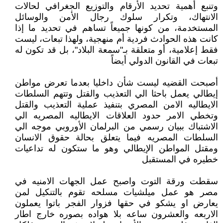
وتنبع أهمية تحديد الأرقام والتوزيع الجغرافي لحالات
الانتهاك، وتكرار سلوك رجال الأمن والوسائل
المستخدمة، من كونها جميعاً تساهم في تحديد ما إذا
كانت هذه الحوادث فردية أم منهجية، ولهذا تبعات، ليست
فقط إعلامية، أو متعلقة بـ"سمعة البلاد"، بل قد تكون له
تبعات في القانون الدولي أيضاً
أصبحت القضيه ليست شأن داخليا بعدما تعرض مواطن
إيطالي يعمل باحثا الي التعذيب والقتل وتتهم السلطات
الايطاليه الامن المصري بتنفيذ عملية التعذيب والقتل
وتخطي الامر حدود العلاقات الايطاليه المصريه الي
الاشتباك ببيان رسمي من البرلمان الأوروبي موجه الي
السلطات المصريه فيما يتعلق بحالة حقوق الانسان
ومقتل المواطن الإيطالي وهو ما ستكون له تداعيات
خطيره في المستقبل
سقطت ورقة التوت واصبح عمل الجهات الامنيه في
مصر هو عمل ميلشيات مسلحه تقوم بالتنكيل لمن
يعارض او يشكو في حقها فزوار الفجر باتوا يعملون
الاربعه والعشرون ساعه بلا هواده بصوره خارج اطار