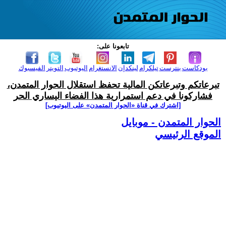
تابعونا على:
بودكاست
بنترست
تيلكرام
لينكدإن
الانستغرام
اليوتيوب
التويتر
الفيسبوك
تبرعاتكم وتبرعاتكن المالية تحفظ استقلال الحوار المتمدن،
فشاركونا في دعم استمرارية هذا الفضاء اليساري الحر
[اشترك في قناة ‫«الحوار المتمدن» على اليوتيوب]
الحوار المتمدن - موبايل
الموقع الرئيسي