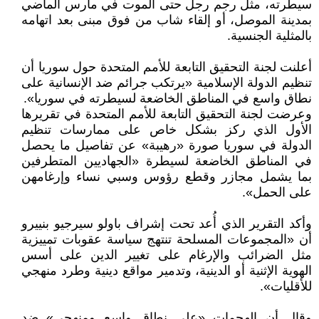
سيطرته، مثل رجم رجل حتى الموت في مارس الماضي
بمدينة الموصل، أو إلقاء شاب من فوق مبنى بعد اتهامه
بالمثلية الجنسية.
أعلنت لجنة التحقيق التابعة للأمم المتحدة حول سوريا أن
تنظيم الدولة الإسلامية «يرتكب جرائم ضد الإنسانية على
نطاق واسع في المناطق الخاضعة لسيطرته في سوريا».
وعرضت لجنة التحقيق التابعة للأمم المتحدة في تقريرها
الأول الذي ركز بشكل خاص على ممارسات تنظيم
الدولة في سوريا صورة «رهيبة» عن تفاصيل ما يحصل
في المناطق الخاضعة لسيطرة «الجهاديين المتطرفين
بما يشمل مجازر وقطع رؤوس وسبي نساء وإرغامهن
على الحمل».
وأكد التقرير الذي أُعد تحت إشراف باولو سيرجيو بنييرو
أن «المجموعات المسلحة تنتهج سياسة عقوبات تمييزية
مثل الضرائب والإرغام على تغيير الدين على أسس
الهوية الإثنية أو الدينية، وتدمير مواقع دينية وطرد منهجي
للأقليات».
وقال أن الهجمات «على نطاق واسع ومنهجي» ضد