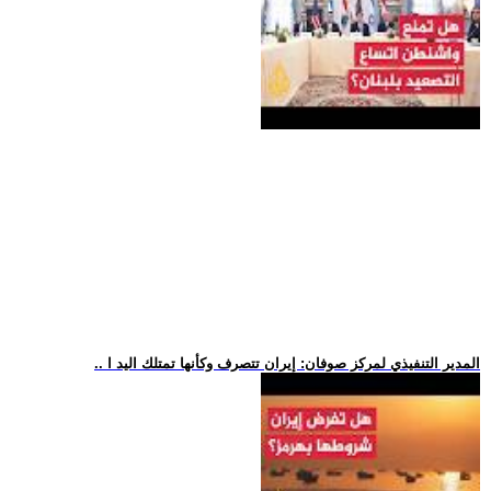
.. المدير التنفيذي لمركز صوفان: إيران تتصرف وكأنها تمتلك اليد ا