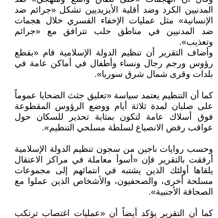
المدنيين الكرد وضد أقلية الأيزيديين تشكل «جرائم ضد
الإنسانية» مثل عمليات الإخفاء القسري خلال هجمات
ضد المدنيين في مناطق حلب تترافق مع «جرائم
وتعذيب».
وأضاف التقرير أن تنظيم الدولة الإسلامية قام «بقطع
رؤوس ورجم رجال ونساء وأطفال في أماكن عامة في
بلدات وقرى شمال شرق سوريا».
كما أن التنظيم يعتمد سياسة «تعليق جثث الضحايا عموماً
على صلبان لمدة ثلاثة أيام ووضع الرؤوس المقطوعة
فوق أسلاك عامة لتكون بمثابة تحذير للسكان حول
عواقب رفض الانصياع لسلطة مسلحي التنظيم».
وحسب روايات ناجين من سجون تنظيم الدولة الإسلامية
أرفقت بالتقرير فإن «أسوأ معاملة في مراكز الاعتقال
يلقاها أولئك الذين يشتبه في انتمائهم إلى مجموعات
مسلحة أخرى، والصحفيون، والأشخاص الذين عملوا مع
الصحافة الأجنبية».
كما أن التقرير يؤكد أيضاً أن «عمليات اغتصاب ترتكب