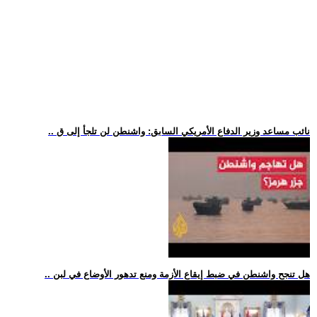
.. نائب مساعد وزير الدفاع الأمريكي السابق: واشنطن لن تلجأ إلى ق
.. هل تنجح واشنطن في ضبط إيقاع الأزمة ومنع تدهور الأوضاع في لبن