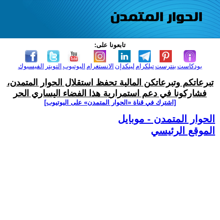
تابعونا على:
بودكاست
بنترست
تيلكرام
لينكدإن
الانستغرام
اليوتيوب
التويتر
الفيسبوك
تبرعاتكم وتبرعاتكن المالية تحفظ استقلال الحوار المتمدن،
فشاركونا في دعم استمرارية هذا الفضاء اليساري الحر
[اشترك في قناة ‫«الحوار المتمدن» على اليوتيوب]
الحوار المتمدن - موبايل
الموقع الرئيسي