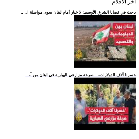
اخر الافلام
.. باحث في قضايا الشرق الأوسط: لا خيار أمام لبنان سوى مواصلة ال
.. -خسرنا آلاف الدولارات-... صرخة مزارعي الهبارية في لبنان من آ