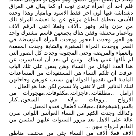
فلم اجد أي امرأة ترتدي ثوب او كما يقال في العراق
دشداشة فيها لون اخر فقط الاسود وبامتياز وهذا وحده
للأسف يعطيك انطباع مزعج عن ما تعيشه المراة تلك
من حزن والم وقهر ..آلاف وفعلا اعني الرقم آلاف
وبأعمار مختلفة وقفن هناك يجمعهن قاسم مشترك واحد
هو العوز وجدت العجوز ووجدت المرأة المتوسطة في
العمر ووجدت المراة الصغيرة والشابة وجدت المقعدة
والعمياء والمريضة وحتى المجنونة وجدت كل الصور التي
لم تألفها عيني هناك ..وتبين لي بعد أن استفسرت عن
هذا العدد الهائل من النساء وهن يقفن على تلك الباب
عرفت ان تلكم النساء هن المستفيدات من المساعدات
المادية التي تقدمها الدولة لهن بسبب عوزهن وحاجاتهن
لتلك الدنانير التي لا تغني ولا تسمن لكن هذا هو الحال .
ارامل ..مطلقات..عاجزات..مكفوفات..مهجورات من
الازواج ..زوجات نزلاء في السجون..كبار
بالسن(شيخوخة)..معيلات لأطفال فقدو المعيل..
وكذالك وجدت الكثير من النساء العوانس اللواتي صرن
عالة على الاهل بعد مرور السنوات عليهن لييئسن من
القادم للزواج منهن ...
الاف فعلا الاف من النساء جئن من مختلف مناطق