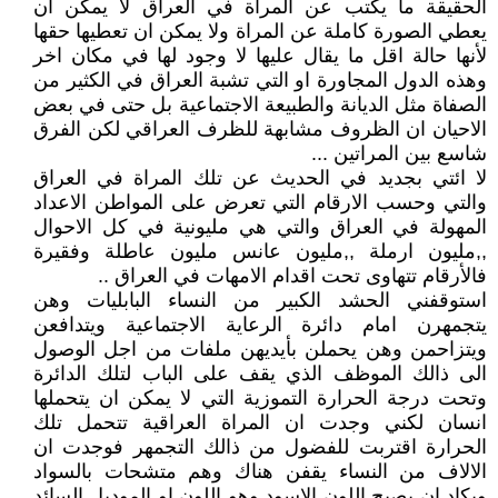
الحقيقة ما يكتب عن المراة في العراق لا يمكن ان
يعطي الصورة كاملة عن المراة ولا يمكن ان تعطيها حقها
لأنها حالة اقل ما يقال عليها لا وجود لها في مكان اخر
وهذه الدول المجاورة او التي تشبة العراق في الكثير من
الصفاة مثل الديانة والطبيعة الاجتماعية بل حتى في بعض
الاحيان ان الظروف مشابهة للظرف العراقي لكن الفرق
شاسع بين المراتين ...
لا ائتي بجديد في الحديث عن تلك المراة في العراق
والتي وحسب الارقام التي تعرض على المواطن الاعداد
المهولة في العراق والتي هي مليونية في كل الاحوال
,,مليون ارملة ,,مليون عانس مليون عاطلة وفقيرة
فالأرقام تتهاوى تحت اقدام الامهات في العراق ..
استوقفني الحشد الكبير من النساء البابليات وهن
يتجمهرن امام دائرة الرعاية الاجتماعية ويتدافعن
ويتزاحمن وهن يحملن بأيديهن ملفات من اجل الوصول
الى ذالك الموظف الذي يقف على الباب لتلك الدائرة
وتحت درجة الحرارة التموزية التي لا يمكن ان يتحملها
انسان لكني وجدت ان المراة العراقية تتحمل تلك
الحرارة اقتربت للفضول من ذالك التجمهر فوجدت ان
الالاف من النساء يقفن هناك وهم متشحات بالسواد
ويكاد ان يصبح اللون الاسود وهو اللون او الموديل السائد