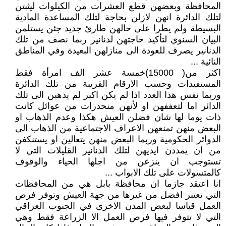
المحافظة وبعضهن قطع العشرات من الكيلوات ليثبتن
لتلك الدائرة انهن لازلن بحاجة لتلك المساعدة المادية
البسيطة ولم يطرا على حالهن طارئ جديد جئن يستلمن
البيان السنوي لتأكيد حاجتهن لدنانير ربما نصف من تلك
الدنانير يصرف للعودة الى منازلهن البعيدة وفي المناطق
النائية ...
اكثر من( 15000)خمسة عشر الف امرأة فقط
المستفيدات وحسب الارقام القريبة من تلك الدائرة
وربما نفس هذا العدد اذا لم يكن اكبر لم يذهبن الى تلك
الدائر اما لتعففهن او لأنهن منحدرات من عوائل كانت
ذات يوما لها شان فضلن العيش هكذا وعدم الذهاب او
البعض منهن تمنعهن الاعراف الاجتماعية من الذهاب الى
الدوائر الحكومية وربما البعض منهن يتعالين او يستنكفن
من ان يمددن ايديهن لتلك الدنانير القليلات التي لا
تستوجب ان ينزعن من اجلها الحياء والوقوف
كالمتسولات على تلك الابواب ...
انا اعتقد جازما ان محافظة بابل هي من المحافظات
التي تعتبر افضل من غيرها من جهة العيش وتوفر فرص
العمل قياسا لبعض المدن الاخرى في الجنوب العراقي
التي لا تتوفر فيها فرص العمل الا الزراعة فقط وهي