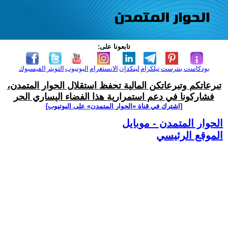
تابعونا على:
بودكاست
بنترست
تيلكرام
لينكدإن
الانستغرام
اليوتيوب
التويتر
الفيسبوك
تبرعاتكم وتبرعاتكن المالية تحفظ استقلال الحوار المتمدن،
فشاركونا في دعم استمرارية هذا الفضاء اليساري الحر
[اشترك في قناة ‫«الحوار المتمدن» على اليوتيوب]
الحوار المتمدن - موبايل
الموقع الرئيسي