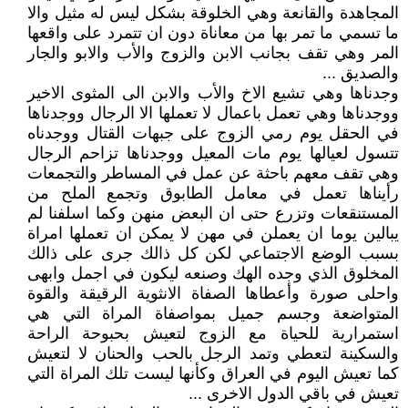
المجاهدة والقانعة وهي الخلوقة بشكل ليس له مثيل والا
ما تسمي ما تمر بها من معاناة دون ان تتمرد على واقعها
المر وهي تقف بجانب الابن والزوج والأب والابو والجار
والصديق ...
وجدناها وهي تشيع الاخ والأب والابن الى المثوى الاخير
ووجدناها وهي تعمل باعمال لا تعملها الا الرجال ووجدناها
في الحقل يوم رمي الزوج على جبهات القتال ووجدناه
تتسول لعيالها يوم مات المعيل ووجدناها تزاحم الرجال
وهي تقف معهم باحثة عن عمل في المساطر والتجمعات
رأيناها تعمل في معامل الطابوق وتجمع الملح من
المستنقعات وتزرع حتى ان البعض منهن وكما اسلفنا لم
يبالين يوما ان يعملن في مهن لا يمكن ان تعملها امراة
بسبب الوضع الاجتماعي لكن كل ذالك جرى على ذالك
المخلوق الذي وجده الهك وصنعه ليكون في اجمل وابهى
واحلى صورة وأعطاها الصفاة الانثوية الرقيقة والقوة
المتواضعة وجسم جميل بمواصفاة المراة التي هي
استمرارية للحياة مع الزوج لتعيش بحبوحة الراحة
والسكينة لتعطي وتمد الرجل بالحب والحنان لا لتعيش
كما تعيش اليوم في العراق وكأنها ليست تلك المراة التي
تعيش في باقي الدول الاخرى ...