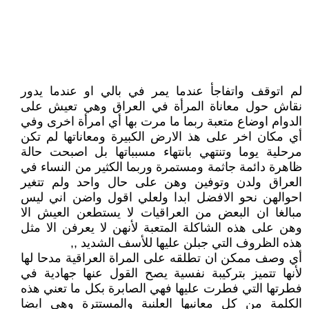
لم اتوقف واتفاجأ عندما يمر في بالي او عندما يدور
نقاش حول معاناة المرأة في العراق وهي تعيش على
الدوام اوضاع متعبة ربما ما مرت بها أي امرأة اخرى وفي
أي مكان اخر على هذ الارض الكبيرة ومعاناتها لم تكن
مرحلية يوما وتنتهي بانتهاء مسبباتها بل اصبحت حالة
ظاهرة دائمة جاثمة ومستمرة وربما الكثير من النساء في
العراق ولدن وتوفين وهن على حال واحد ولم تتغير
احوالهن نحو الافضل ابدا ولعلي اقول واضن اني ليس
مبالغا ان البعض من العراقيات لا يستطعن العيش الا
وهن على هذه الشاكلة المتعبة لأنهن لا يعرفن الا مثل
هذه الظروف التي جبلن عليها للأسف الشديد ,,
أي وصف ممكن ان تطلقه على المراة العراقية مدحا لها
لأنها تتميز بتركيبة نفسية يصح القول عنها جهادية في
فطرتها التي فطرت عليها فهي الصابرة بكل ما تعني هذه
الكلمة من كل معانيها العلنية والمستترة وهي ايضا