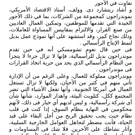
تفاوت في الأجور
و أشاد ريتشارد دى. وولف، أستاذ الاقتصاد الأمريكي،
بموندراجون كمجموعة من الشركات، بما في ذلك الأجور
الجيدة التي تقدمها للموظفين، وتمكين العمال العاديين
من صنع القرار، والالتزام بمقاييس المساواة للعاملات،
وذلك نجاح كبير، وقد استشهد على أنها نموذج عمل بديل
لنمط الإنتاج الرأسمالي .
فى حين قال نعوم تشومسكي أنه في حين تقدم
موندراجون بديل للرأسمالية، فإنها لا تزال جزءا لا يتجزأ
من النظام الرأسمالي الذي يحد من حرية اتخاذ القرارات
فى موندراجون .
موندراجون مملوكة للعمال، وعلى الرغم من أن الإدارة
تأتي منهم في كثير من الأحيان، ولكنها لا تزال تستغل
العمال في أمريكا الجنوبية، وأنها تفعل الأشياء التي تضر
المجتمع ككل، كتلويث البيئة، واهدار الموارد، شأنها شأن
أى شركة رأسمالية، و ليس لديهم أي خيار فى ذلك، لأنهم
محكومين في النهاية بنظام السوق، إذا كنت في قلب
نظام حيث يجب تحقيق الربح من أجل البقاء على قيد
الحياة، فأنت مضطر لتجاهل العوامل الخارجية السلبية،
وآثار نشاطك على الآخرين. فلا شك فى المساومات و