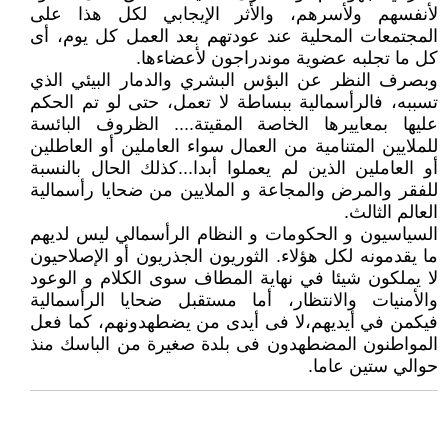
لأنفسهم ولأسرهم، والأثر الإيجابي لكل هذا على
المجتمعات المحلية عند عودتهم بعد العمل كل يوم، أى
كل ما تجلبه عضوية موندراجون لأعضاءها.
وبصرف النظر عن البؤس البشري والدمار البيئي الذي
تسببه، فالرأسمالية ببساطة لا تعمل، حتى لو تم الحكم
عليها بمعاييرها الخاصة المقيتة.... الظروف البائسة
للملايين المتنامية من العمال سواء العاملين أو العاطلين
أو العاملين الذين لم يعملوا أبدا...كذلك الحال بالنسبة
للفقر والمرض والمجاعة و الملايين من ضحايا رأسمالية
العالم الثالث.
السياسيون و الحكومات و النظام الرأسمالي ليس لديهم
ما يقدمونه لكل هؤلاء. الثوريون الجذريون أو الإصلاحيون
لا يملكون شيئا في نهاية المطاف سوى الكلام و الوعود
والأمنيات والانتظار، أما مستقبل ضحايا الرأسمالية
فيكمن في أيديهم،لا فى أيدى من يضطهدونهم، كما فعل
المواطنون المضطهدون فى بلدة صغيرة من الباسك منذ
حوالي ستين عاما.