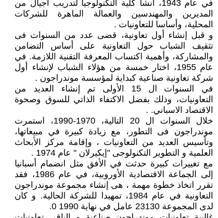
في عام 1943، أنشأ كلية التكنولوجيا لتدريب أجيال من
المديرين والمهندسين والعمالة الماهرة للشركات
المحلية، وأساسا للتعاونيات .
و قبل إنشاء أول تعاونية، قضى عدد من السنوات فى
تثقيف الشباب حول التعاونية على أساس التضامن
والمشاركة، وأهمية اكتساب المعرفة التقنية اللازمة. في
عام 1955، اختار خمسة من هؤلاء الشباب لإنشاء أول
شركة تعاونية صناعية كبداية لمؤسسة موندراجون .
في السنوات ال 15 الأولى تم إنشاء العديد من
التعاونيات، وذلك بفضل الاكتفاء الذاتي للسوق وصحوة
الاقتصاد الاسباني. .
خلال السنوات ال 20 التالية، 1970-1990، استمرت
موندراجون فى التطور، مع زيادة كبيرة في مبيعاتها،
وتأسيس العديد من التعاونيات ، وإقامة مركز الأبحاث
العلمية و التطوير التكنولوجى "إيكيرلان " عام 1974 .
مع تغييرات كبيرة حدثت في الأفق مثل انضمام أسبانيا
إلى الجماعة الاقتصادية الأوروبية، في عام 1986، فقد
تقرر اتخاذ خطوة مهمة ، هى إنشاء مجموعة موندراجون
التعاونية في عام 1984، تمهيدا للشركة الحالية. و كان
لدى المجموعة 23130 عامل في نهاية 1990 0.
غالبية تعاونيات موندراجون صناعية و الباقي تعاونيات