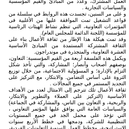
العمل المشترك، وعدد من المبادئ والقيم المؤسسية
والسياسات التجارية .
و على مر السنين، تجسدت هذه الروابط في سلسلة من
قواعد التشغيل تمت الموافقة عليها من الأغلبية فى
المؤتمرات التعاونية، التي تنظم نشاط الهيئات الرئاسية
للمؤسسة (اللجنة الدائمة للمجلس العام).
وقد تمت هيكلة هذا الإطار من ثقافة الأعمال بناء على
الثقافة المشتركة المستمدة من المبادئ الأساسية
العشرة التعاونية، والمتجذرة فى موندراجون.
ويكمل هذه الفلسفة أربعة من القيم المؤسسية: التعاون،
بوصفهم أصحاب وأنصار؛ المشاركة، والتي تأخذ شكل
التزام بالإدارة؛ و المسؤولية الاجتماعية، من خلال توزيع
الثروة على أساس التضامن. والابتكار، مع التركيز على
التجديد المستمر في جميع المجالات .
ثقافة الأعمال تلك تترجم إلى الامتثال لعدد من الأهداف
الأساسية (التركيز على العملاء والتطوير والابتكار،
والربحية، و التعاون بين الناس، والمشاركة في الجماعة)
والسياسات العامة التي يوافق عليها المؤتمر التعاوني ،
التي تؤخذ على محمل الجد في جميع المستويات
التنظيمية للشركة، ودمجها في خطط الأربع سنوات
الاستراتيجية، وخطط العمل السنوية للتعاونيات الفردية،