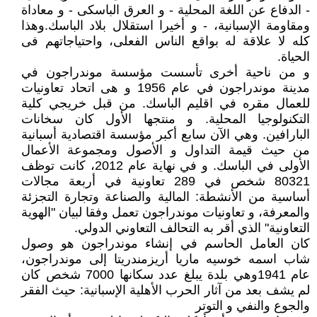
- الدفاع عن اللغة المحلية - و العرق الباسكى - و معاداة
ومقاومة الإسبانية، - و أخيرا استقلال بلاد الباسك.وهذا
كله لا علاقة له بواقع الناس الفعلى، واحتياجاتهم فى
الحياة.
و من ناحية أخرى تأسست مؤسسة موندراجون في
مدينة موندراجون في عام 1956 و هى اتحاد تعاونيات
للعمال مقره في اقليم الباسك. من قبل خريجي كلية
التكنولوجيا المحلية. و منتجها الأول كان سخانات
البارافين. وهي الآن سابع أكبر مؤسسة اقتصادية أسبانية
من حيث قيمة التداول و الأصول ومجموعة الأعمال
الأولى في الباسك. و في نهاية عام 2012، كانت توظف
80321 شخص في 289 تعاونية في أربعة مجالات
أساسية من الأنشطة: المالية والصناعة وتجارة التجزئة
والمعرفة، و تعاونيات موندراجون تعمل وفقا لبيان "الهوية
التعاونية" الذي أقر به التحالف التعاوني الدولي.
كان العامل الحاسم في إنشاء موندراجون هو وصول
شاب اسمه خوسيه ماريا أريزمندريتا إلى موندراجون،
عام 1941وهي بلدة يبلغ عدد سكانها 7000 شخص كان
لم يشف بعد من آثار الحرب الأهلية الإسبانية: حيث الفقر
والجوع والنفي و التوتر