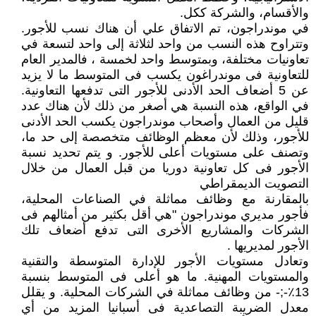
والأقسام، والشركة ككل.
في موندراجون، تم الاتفاق علي أن هناك نسب للأجور.
وتتراوح هذه النسب من واحد لثلاثة إلى واحد لتسعة في
تعاونيات مختلفة، وبمتوسط واحد لخمسة ، فالمدير العام
للتعاونية فى موندراغون يكسب فى المتوسط ما لا يزيد
عن 5 أضعاف الحد الأدنى للأجور التى تدفعها التعاونية.
في الواقع، هذه النسبة هي أصغر من ذلك لأن هناك عدد
قليل من العمال وأصحاب موندراجون يكسب الحد الأدنى
للأجور، وذلك لأن معظم الوظائف متخصصة إلى حد ما،
وتصنف على مستويات أعلى للأجور. و يتم تحديد نسبة
الأجور فى كل تعاونية دوريا من قبل العمال من خلال
التصويت الديمقراطي
بالمقارنة مع وظائف مماثلة في الصناعات المحلية،
فأجور مديري موندراجون "هي أقل بكثير من أمثالهم فى
الشركات والمشاريع الأخرى التى تدفع أضعاف تلك
الأجور لمديريها .
وتعادل مستويات الأجور للإدارة المتوسطة والتقنية
والمستويات المهنية. ما هو أعلى فى المتوسط بنسبة
13٪-;- من وظائف مماثلة في الشركات المحلية. و يقلل
معدل الضريبة التصاعدية فى أسبانيا المزيد من أي