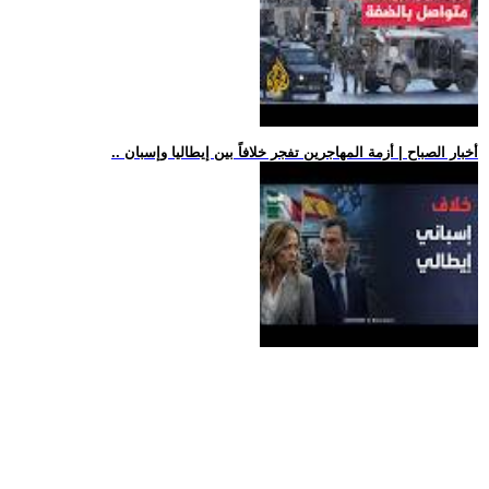
.. أخبار الصباح | أزمة المهاجرين تفجر خلافاً بين إيطاليا وإسبان