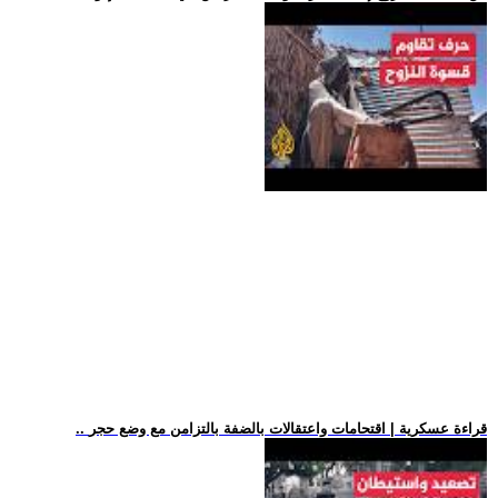
.. قراءة عسكرية | اقتحامات واعتقالات بالضفة بالتزامن مع وضع حجر