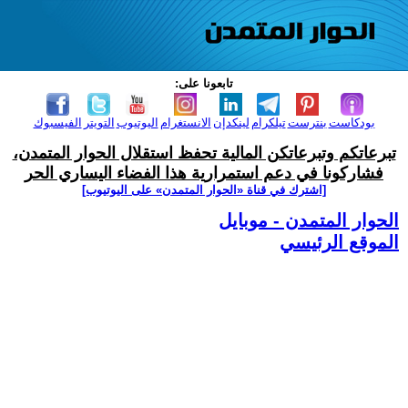
تابعونا على:
بودكاست
بنترست
تيلكرام
لينكدإن
الانستغرام
اليوتيوب
التويتر
الفيسبوك
تبرعاتكم وتبرعاتكن المالية تحفظ استقلال الحوار المتمدن،
فشاركونا في دعم استمرارية هذا الفضاء اليساري الحر
[اشترك في قناة ‫«الحوار المتمدن» على اليوتيوب]
الحوار المتمدن - موبايل
الموقع الرئيسي