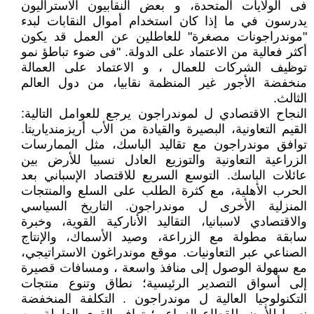
فى الولايات المتحدة، و بعض النقابيون الاستراليون
يدرسون في ما إذا كان استخدام أموال النقابات لبدء
"موندراجونات مصغرة" للعاطلين عن العمل قد يكون
أكثر فعالية من الاعتماد على الدولة. "فى ضوء تباطؤ نمو
توظيف الشركات للعمال ، و الاعتماد على العمالة
منخفضة الأجور غير المنظمة نقابيا، من دول العالم
الثالث.
النجاح الاقتصادي ل لموندراجون يرجع للعوامل التالية:
القيم التعاونية، البصيرة والقيادة من الأب أريزمندياريتا.
توافق موندراجون مع تقاليد الباسك، مثل الممارسات
الزراعية التعاونية والتوزيع العادل نسبيا للأرض بين
عائلات الباسك. التوسع السريع للاقتصاد الإسباني بعد
الحرب الأهلية، مع كثرة الطلب على السلع والمنتجات
المنزلية الأخرى ل موندراجون. التاريخ السياسي
والاقتصادي لاسبانيا، التقاليد الأناركية القوية، وخبرة
سابقة مطولة مع الزراعة، وصيد الأسماك، والإنتاج
الصناعي عبر التعاونيات. موقع موندراغون الاستراتيجي،
مع سهولة الوصول إلى منافذ واسعة ، ومسافات قصيرة
إلى أسواق التصدير الرئيسية؛ نطاق وتنوع منتجات
التكنولوجيا العالية ل موندراجون . التكلفة المنخفضة