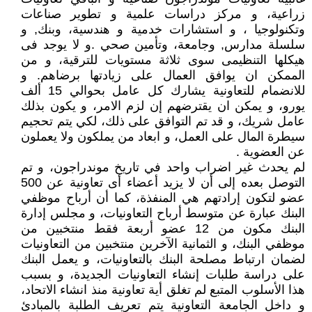
زراعية، و مركز دراسات علمية و تطوير صناعات
وتكنولوجيا ، و استشارات خدمية و هندسية، وبنك, و
سلسلة مدارس, وجامعة، وتأمين صحي .و لا يوجد فى
هيكلها التنظيمى سوى ثلاثة مستويات للترقية، و من
الممكن ان يوافق العمال على زيادتها برضاهم. و
للانضمام للتعاونية يشارك كل عامل بحوالي 15 ألف
يورو، و يمكن ان يقترضهم إن لزم الامر، و يكون بذلك
عامل شريك، و قد تم التوافق على ذلك، لكي يتم تحجيم
سيطرة المال على العمل، و ابعاد من يملكون ولا يعملون
عن العضوية .
لم يحدث غير اضراب واحد في تاريخ موندراجون، و تم
التوصل بعده إلى أن لا يزيد أعضاء أى تعاونية عن 500
عضو لتكون إرادتهم هي المنفذة، كما أن أرباح موظفي
البنك عبارة عن متوسط أرباح التعاونيات، و مجلس إدارة
البنك مكون من 12 عضو أربعة فقط منتخبين من
موظفي البنك، و الثمانية الآخرين منتخبين من التعاونيات
لضمان ارتباط مصلحة البنك بالتعاونيات، و يعمل البنك
على دراسة طلبات إنشاء التعاونيات الجديدة، و بسبب
هذا الأسلوب المتبع لم تغلق أية تعاونية منذ انشاء الاتحاد،
و داخل الجامعة التعاونية يتم تعريف الطلبة بالمبادئ