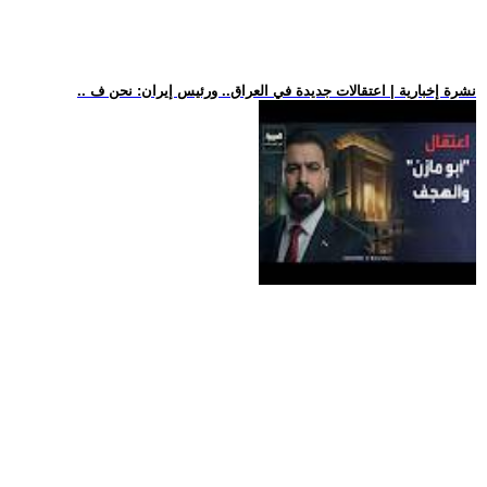
.. نشرة إخبارية | اعتقالات جديدة في العراق.. ورئيس إيران: نحن ف