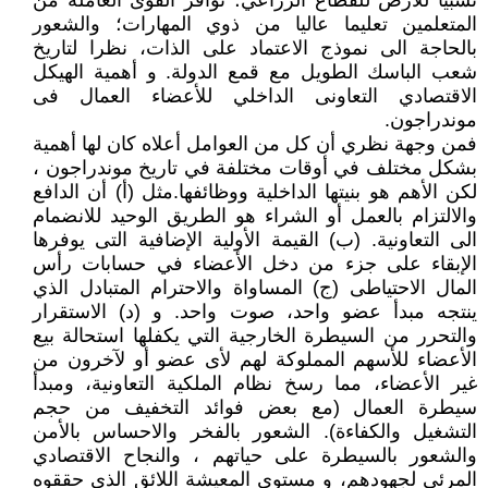
نسبيا للأرض للقطاع الزراعي؛ توافر القوى العاملة من
المتعلمين تعليما عاليا من ذوي المهارات؛ والشعور
بالحاجة الى نموذج الاعتماد على الذات، نظرا لتاريخ
شعب الباسك الطويل مع قمع الدولة. و أهمية الهيكل
الاقتصادي التعاونى الداخلي للأعضاء العمال فى
موندراجون.
فمن وجهة نظري أن كل من العوامل أعلاه كان لها أهمية
بشكل مختلف في أوقات مختلفة في تاريخ موندراجون ،
لكن الأهم هو بنيتها الداخلية ووظائفها.مثل (أ) أن الدافع
والالتزام بالعمل أو الشراء هو الطريق الوحيد للانضمام
الى التعاونية. (ب) القيمة الأولية الإضافية التى يوفرها
الإبقاء على جزء من دخل الأعضاء في حسابات رأس
المال الاحتياطى (ج) المساواة والاحترام المتبادل الذي
ينتجه مبدأ عضو واحد، صوت واحد. و (د) الاستقرار
والتحرر من السيطرة الخارجية التي يكفلها استحالة بيع
الأعضاء للأسهم المملوكة لهم لأى عضو أو لآخرون من
غير الأعضاء، مما رسخ نظام الملكية التعاونية، ومبدأ
سيطرة العمال (مع بعض فوائد التخفيف من حجم
التشغيل والكفاءة). الشعور بالفخر والاحساس بالأمن
والشعور بالسيطرة على حياتهم ، والنجاح الاقتصادي
المرئي لجهودهم، و مستوى المعيشة اللائق الذى حققوه