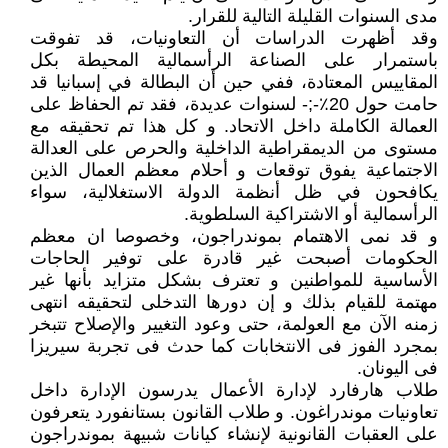
مدى السنوات القليلة التالية للقرار.
وقد أظهرت الدراسات أن التعاونيات، قد تفوقت
باستمرار على الصناعة الرأسمالية المحيطة بكل
المقاييس المعتادة، ففي حين أن البطالة في إسبانيا قد
حامت حول 20٪-;- لسنوات عديدة، فقد تم الحفاظ على
العمالة الكاملة داخل الاتحاد. و كل هذا تم تحقيقه مع
مستوى من الديمقراطية الداخلية والحرص على العدالة
الاجتماعية يفوق توقعات و أحلام معظم العمال الذين
يكافحون في ظل أنظمة الدولة الاستغلالية، سواء
الرأسمالية أو الاشتراكية السلطوية.
و قد نمى الاهتمام بموندراجون، وخصوصا ان معظم
الحكومات أصبحت غير قادرة على توفير الحاجات
الأساسية للمواطنين و تعترف بشكل متزايد بأنها غير
مهتمة للقيام بذلك و إن دورها التدخلى لتحقيقه انتهى
زمنه الآن مع العولمة، حتى وعود التغيير والإصلاح تتبخر
بمجرد الفوز فى الانتخابات كما حدث فى تجربة سيريزا
فى اليونان.
طلاب هارفارد لإدارة الأعمال يدرسون الإدارة داخل
تعاونيات موندراغون. و طلاب القانون بستانفورد يتعرفون
على العقبات القانونية لإنشاء كيانات شبيهة بموندراجون