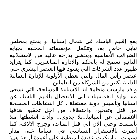
يقع إقليم الباسك في شمال إسبانيا، و يتمتع بمجلس
نيابي خاص به، وتتكفل مؤسساته المحلية بجباية
الضرائب الأساسية ويحظى بدرجة عالية من الاستقلالية
الذاتيةِ تسمح له بالحكم والإدارة المباشرين. كما يتزايد
ظهور عدد الشركات التي يسود فيها العنصر البشري على
عنصر رأس المال والتي تعطي الأولوية للإدارة العمالية
الذاتية لكثير من الشركاء من العاملين.
و قد مارست منظمة ايتا الاسبانية المسلحة، التي تسعى
منذ نهاية الخمسينات الى الانفصال بأقليم الباسك عن
اسبانيا وتأسيس دولة مستقلة ، كل النشاطات المسلحة
من قتل وتفجير، واختطاف من اجل تحقيق هدفها
الانفصالى عن أسبانيا...بلا جدوى... وأدت انشطتها منذ
تأسست وحتى الان الى قتل المئات، وجرح الالاف، كما
أضرت بالاستقرار السياسي في اسبانيا على مدار
سنوات. و ارتكزت عقيدة المنظمة على أعمدة أربعة هى: