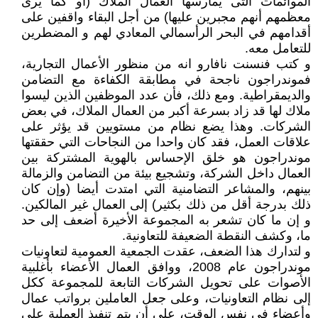
الموائمات التى يمارسها العمال الملاك (أو كما يرى
معظمهم أنهم مجبرين عليها) من أجل البقاء واقفين على
أقدامهم في البحر الرأسمالي المعادي لهم و المضطرين
للتعامل معه.
و كتب فنسنت نافارو انه من منظور الأعمال التجارية،
فموندراجون ناجحة في مطابقة الكفاءة مع التضامن
والديمقراطية. ومع ذلك، فأن عدد الموظفين الذين ليسوا
ملاك لها قد زاد بسرعة أكبر من العمال الملاك، في بعض
الشركات. وهذا يضع نظام من مستويين قد يؤثر على
علاقات العمل، فقد كان واحدا من النجاحات التي حققتها
موندراجون هو خلق الإحساس بالهوية المشتركة بين
العمال داخل الشركة، وتشجيع بيئة من التضامن والزمالة
بينهم، والمشاعر التضامنية التي امتدت أيضا (وإن كان
ذلك بدرجة أقل من ذلك بكثير) إلى العمال غير المالكين.
و إن ما كان تشعر به المجموعة الأخيرة أضعف إلى حد
ما، وكشف النقطة الضعيفة للتعاونية.
و لتدارك هذا الضعف، عقدت الجمعية العمومية لتعاونيات
موندراجون عام 2008، ووافق العمال الأعضاء بأغلبية
الأصوات على تحويل الشركات التابعة للمجموعة ككل
إلى نظام التعاونيات، وعلى جعل العاملين برواتب عمال
وأعضاء فى نفس الوقت، على أن يتم تنفيذ العملية على