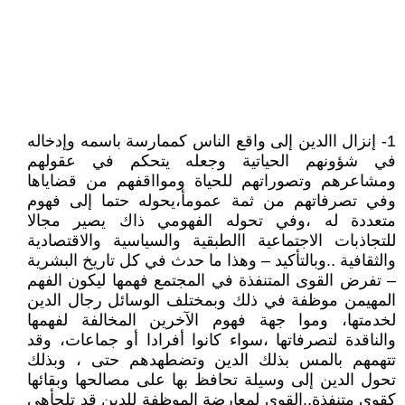
1- إنزال االدين إلى واقع الناس كممارسة باسمه وإدخاله
في شؤونهم الحياتية وجعله يتحكم في عقولهم
ومشاعرهم وتصوراتهم للحياة وموااقفهم من قضاياها
وفي تصرفاتهم من ثمة عمومأ،يحوله حتما إلى فهوم
متعددة له ،وفي تحوله الفهومي ذاك يصير مجالا
للتجاذبات الاجتماعية االطبقية والسياسية والاقتصادية
والثقافية ..وبالتأكيد – وهذا ما حدث في كل تاريخ البشرية
– تفرض القوى المتنفذة في المجتمع فهمها ليكون الفهم
المهيمن موظفة في ذلك وبمختلف الوسائل رجال الدين
لخدمتها، وموا جهة فهوم الآخرين المخالفة لفهمها
والناقدة لتصرفاتها ،سواء كانوا أفرادا أو جماعات، وقد
تتهمهم بالمس بذلك الدين وتضطهدهم حتى ، وبذلك
تحول الدين إلى وسيلة تحافظ بها على مصالحها وبقائها
كقوى متنفذة..القوى لمعارضة الموظفة للدين قد تلجأهي