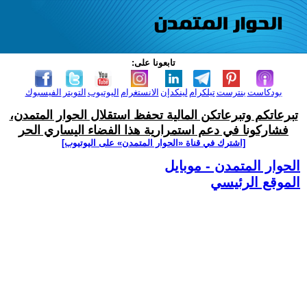
تابعونا على:
بودكاست
بنترست
تيلكرام
لينكدإن
الانستغرام
اليوتيوب
التويتر
الفيسبوك
تبرعاتكم وتبرعاتكن المالية تحفظ استقلال الحوار المتمدن،
فشاركونا في دعم استمرارية هذا الفضاء اليساري الحر
[اشترك في قناة ‫«الحوار المتمدن» على اليوتيوب]
الحوار المتمدن - موبايل
الموقع الرئيسي