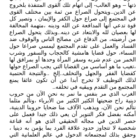
ذتها – وهو الغالب- إلى اتهام تلك القوى المتنفذة بلخروج
عن الدين..ويتحول الصراع من ثمة بين مختلف القوى
في المجتمع إلى صراع حول الكفر والإيمان ، وتصير كل
قوة تدعي أنها المدافعة عن الله ودينه ،متهمة المخالفة
لها بعصيان لله والابتعاد عن دينه..وبذلك يتحول الصراع
من أرضيته، من الدفاع عن مصالح الناس والوقوف ضد
الفساد والعمل على تقدم المجتمع ليمسي صراعا حول
السماء، حول قضايا هامشية كالحجاب والسفور وشرب
الخمر من عدم شربه وسفر المرأة وحدها أو بمرافق لها
،تغيب ما هو أساسي من القضايا التي يجب الصراع حولها
كقضايا الفقر والجهل والتخلف..إلخ ..والنتيجة الحتمية
لذلك التوظيف لا تخرج أبدا عن أن تكون عائقا يمنع
المجتمع من التقدم ويبقيه في تخلفه..
الغرب الذي مر بنفس ما نمر به نحن الآن من حروب
دينية راح ضحيتها الكثير الكثير من الأبرياء ،وتألم مثلما
نتألم نحن الآن، ويذهب الآلاف منا ضحايا حروبنا الدينية،
أمكنه بفضل فكر التنوير أن يعي ذلك جيدا فعمل على
حصر الدين في مجاله الحقيقي الذي هو أنه قناعة
شخصية لا تتجاوز حدود علاقة الفرد بما يؤمن به دينيا ،
وحقق بذلك لمجتمعاته الدخول في عالم العلمانية التي