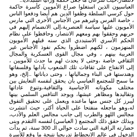
لانتصار،حيث سرعان ما جعل حكمه وراثيا استبداديا..
العباسيون الذين استغلوا صراع الأمويين كأسرة حاكمة
حول كرسي السلطة وظفوا الدين هم أيضا ودفعوا الناس
، خاصة الفرس وغيرهم من الأجناس الأخرى التي مارس
الأمويون عليها سياسة العنصرية،إلى الانضمام إليهم في
حربهم وحققوا بهم ومعهم الانتصار، وحافظوا على نظام
الحكم الأسري الاستبددي الذي سنه قبلهم الأمويون
المنهزمون ، لكنهم اضطروا بحكم نفوذ الأجناس غير
العربية بينهم ، وفي مجال القوى العسكرية والمجال
الثقافي خاصة ،وحتى لا يحدث لهم ما حدث للأمويين ،
إلى الانفتاح على ثقافات تلك الشعوب بآدابها وفلسفاتها
وهندستها في البناء وجمالياتها ، وحتى دياناتها ..إلخ، وهو
ما سمح للمجتمع العباسي بأن يحقق لنفسه التعايش بين
مختلف مكوناته الأجناسية والثقافية،وتنوع عاداتها
وتقاليدها ومظاهر عيشها، ويوجد التنافس السلمي بينها
ليبرز كل جنس منها ماعنده ويعمل على تحقيق التفوق
له،وهو ماجعله منفتحا على الحياة أكثر، حيث انتشرت
مجالس اللهو والطرب إلى جانب مجالس العلم والأدب،
وبذلك حقق ذلك المجتمع ( العباسي) لنفسه االتقدم وبنى
حضارته الراقية التي سادت حوالي الـ 300 سنة، ثم بدأت
الدخول في عالم الانحطاط تدريجيا نتيجة ما وقع للأسرة