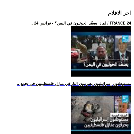
اخر الافلام
.. لماذا يصعّد الحوثيون في اليمن؟ • فرانس 24 / FRANCE 24
.. مستوطنون إسرائيليون يضرمون النار في منازل فلسطينيين في تجمع