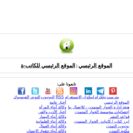
الموقع الرئيسي
الموقع الرئيسي للكاتب-ة
|
تابعونا على:
بنترست
تيلكرام
لينكدإن
الانستغرام
RSS
اليوتيوب
التويتر
الفيسبوك
الموقع الرئيسي
أخبار عامة
هيئة ادارة الحوار المتمدن - للإتصال بنا
وكالة أنباء المرأة
إحصائيات مؤسسة الحوار المتمدن
اخبار الأدب والفن
قواعد النشر
وكالة أنباء اليسار
ابرز كتاب / كاتبات الحوار المتمدن
وكالة أنباء العلمانية
يوتيوب التمدن
وكالة أنباء العمال
مكتبة التمدن
وكالة أنباء حقوق الإنسان