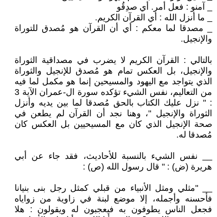
_ آمنو : فعل أمر. أي صدِقُو
_ ما أنزل الله : أي القرآن الكريم.
_ مصدقا لما معكم : أي أن القرآن هو مُصدق للتوراة
والإنجيل.
بالتالي : القرآن الكريم لا يضرب في مصداقية الثوراة
والإنجيل، بل العكس تمام هو مُصدق للإنجيل والثوراة
الذي يتواجد مع اليهود والمسيحين إنما هو مكمل لما فيه
من التعاليم، نفس الشيء تؤكده سورة ال-عمران الآية 3
: " نزل عليك الكتاب بالحق مُصدقا لما بين يديه وأنزل
الثوراة والإنجيل "، وهنا نجد أن القرآن لم يطعن في
صحة الإنجيل الذي كان مع المسيحيين بل العكس كان
مُصدقا له.
__ نفس الشيء بالنسبة للأحاديث، فقد جاء عن أبي
هريرة (ض) : " قال رسول الله (ص) :
__ "مثلي ومثل الأنبياء من قبلي كمثل رجل بنى بنيانا
فأحسنه وأجمله، إلا موضع لبنة في زاوية من زواياه
فجعل الناس يطوفون به فيعجبون له ويقولون : هلا