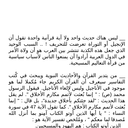
__ ليس هناك حديث واحد ولا آية قرآنية واحدة تقول أن
الإنجيل أو التوراة تعرضت للتحريف ! .. السبب الوحيد
الذي جعل هذه الكذبة تنتشر بين العرب هو أن ولاة الأمر
في الدول العربية أرادوا أن يمنعوا الناس لأسباب سياسية
من قرأة التعاليم المسيحية.
__ من يتدبر القرآن والأحاديث النبوية ويبحث في كُتب
التفاسير سيعرف أن القرآن الكريم جاء مُكملا لما هو
موجود في الأناجيل وليس لإلغاء الأناجيل. فيقول الرسول
محمد (ص) : " إنما بُعثت لأتمم مكارم الأخلاق ". لم يقل
هذا الحديث : "لقد جئتكم بأخلاق جديدة"، بل قال : " إنما
بُعثت لأتمم مكارم الأخلاق ". كما تقول الآية 47 في سورة
النساء : " يا أيها الذين أوتو الكتاب آمِنو بما أنزل الله
مُصدقا لما معكم " ، ومُلخص تفسير الآية هو :
_ الذين أوتو الكتاب : هم اليهود والمسيحيين.