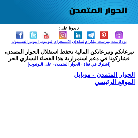
تابعونا على:
بودكاست
بنترست
تيلكرام
لينكدإن
الانستغرام
اليوتيوب
التويتر
الفيسبوك
تبرعاتكم وتبرعاتكن المالية تحفظ استقلال الحوار المتمدن،
فشاركونا في دعم استمرارية هذا الفضاء اليساري الحر
[اشترك في قناة ‫«الحوار المتمدن» على اليوتيوب]
الحوار المتمدن - موبايل
الموقع الرئيسي