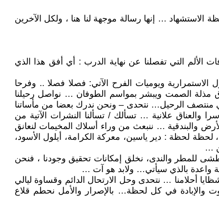
الاستشهاد … إنها رسالة موجهة لنا هنا ، ولكل الآخرين
ت الألم التي تفصلنا عن نهاية الدرب : أي أفق هذا الذي
صول الاستمرارية ويوميات الفرح الآتي: فصلا فصلا .. وفرحا
خترق مذلة الصمت ويبشر بمواسم الطوفان … نواصل رحيلنا
 في منتصف الرحيل… نتحدى – ونحن ندرك بعضا من مأساتنا
 والعناق علانية … تسألك / تسألنا النشرات الآتية من
ر الأرض والبندقية … ننبعث من وراء أسلاك المخيمات لنعانق
، لحظة لحظة : دير ياسين، معركة الكرامة، أيلول الأسود،
ن …
عطشى للمطر والندى، نخلق إمكانات تحقيق وجودنا ، فنحن
رخة واعدة بالذي سيأتي… ولابد هو آت …
ايا أحلامنا … نتحدى وحل الارتحال الدائم وقساوة ليالي
ت والإبادة في كل لحظة… بالإصرار والأمل نحطم قلاع