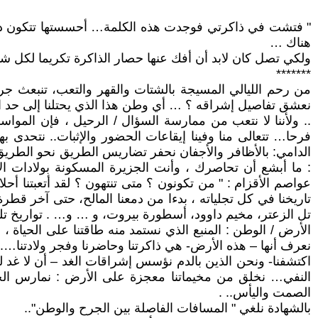
" فتشت في ذاكرتي فوجدت هذه الكلمة… أحسستها تتكون داخلي
هناك …
ولكي تصل كان لابد أن أفك عنها حصار الذاكرة تكريما لكل 
*******
من رحم الليالي المسيجة بالشتات والقهر والتعب، تنبعث جرا
نعشق تفاصيل إشراقه ؟ … أي وطن هذا الذي يحتلنا إلى حد ال
.. ولأننا لا نتعب من ممارسة السؤال / الرحيل ، فإن المواسم 
فرحا… تتعالى منا وفينا إيقاعات الحضور والإثبات.. نتحدى 
الدامي: بالأظافر والأجفان نحفر تضاريس الطريق نحو الطري
: ما أبشع أن تحاصرك ، وأنت الجزيرة المسكونة بولادات ا
عواصم الأقزام : " من تكونون ؟ متى تنتهون ؟ لقد أتعبتنا أحلا
تاريخنا في كل تجلياته ، بدءا من دمعنا المالح، حتى آخر قط
تل الزعتر، مخيم داوود، أسطورة بيروت، و … و… . تواريخ تلتق
الأرض / الوطن : المنبع الذي نستمد منه طاقتنا على الحيا
نعرف أنها – هذه الأرض- هي ذاكرتنا وحاضرنا وفجر ولادتنا…. إ
اكتشفنا- ونحن الذين بالدم نؤسس إشراقات الغد – أن لا غد ل
النفي… نخلق من مخيماتنا معجزة على الأرض : نمارس الح
الصمت واليأس.. .
بالشهادة نلغي " المسافات الفاصلة بين الجرح والوطن"..