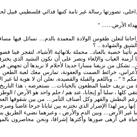
، تصورتها رسالة غير تامة كتبها فدائي فلسطيني قبيل لحظة 
شهداء الأرض…… "
حاتنا لتعلن طقوس الولادة المعمدة بالدم… نسائل فيها مسافا
شبق والشهادة .. ؟
تأتينا خصبة بالعناد.. محملة بلانهائية الأشياء، لتفجر فينا ف
بها أزمنة الغياب والإلغاء ونصر على أن نكون النشيد الذي ي
ق.. نشكل من نزيفنا مسارا جديدا لأحلام لا نريدها أن تجهض
لأعراس، خرائط الصمت والعفونة، تمارس معك لعبة الطعن سرا
مكم ‼ " .. وباللغم والقبلة والقصيدة، نعلن أن لا هوية لنا غي
رة من نزيف حلمنا المطعون بالخيانات… نستعرضه ، هذا التاريخ
ي كلها ، سلبا أو إيجابا، عند هم / حلم واحد هو الأرض / الوط
ة ، رغم البطش والقهر وكل أصناف التآمر… من بين شقوقها ال
نها رمز لهذا الإصرار الذي نختزنه بين ثنايانا جرحا غاضبا وص
نا غير الأرض… وبين الدم والأرض ، وعبرهما نضيء الطريق بشظ
ياة في أزهى صورها وأكثرها إشراقا، ونحن محاصرون بالمو