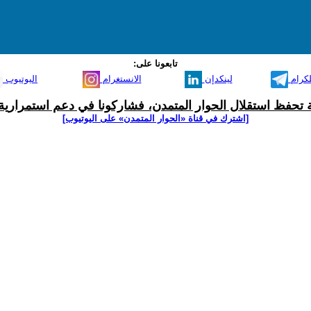
تابعونا على:
لكرام
لينكدإن
الانستغرام
اليوتيوب
ية تحفظ استقلال الحوار المتمدن، فشاركونا في دعم استمرارية 
[اشترك في قناة ‫«الحوار المتمدن» على اليوتيوب]