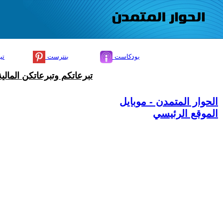
بودكاست
بنترست
تي
تبرعاتكم وتبرعاتكن المال
الحوار المتمدن - موبايل
الموقع الرئيسي