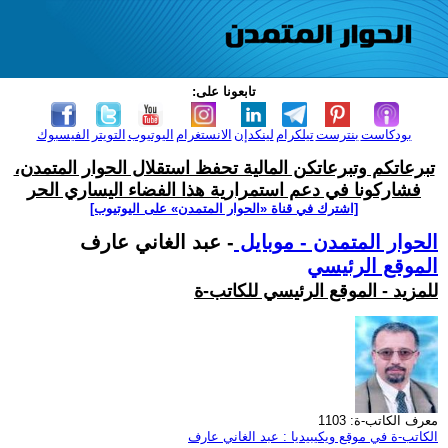
تابعونا على:
بودكاست
بنترست
تيلكرام
لينكدإن
الانستغرام
اليوتيوب
التويتر
الفيسبوك
تبرعاتكم وتبرعاتكن المالية تحفظ استقلال الحوار المتمدن،
فشاركونا في دعم استمرارية هذا الفضاء اليساري الحر
[اشترك في قناة ‫«الحوار المتمدن» على اليوتيوب]
الحوار المتمدن - موبايل
- عبد الغاني عارف
الموقع الرئيسي
للمزيد - الموقع الرئيسي للكاتب-ة
معرف الكاتب-ة: 1103
الكاتب-ة في موقع ويكيبيديا : عبد الغاني عارف