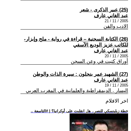
(25) عبير الذكرى - شعر
عبد الغاني عارف
2005 / 11 / 21
الادب والفن
(26) الكتابة السجنية – قراءة في رواية - ملح وإبزار-
للكاتب عزيز الوديع الآسفي
عبد الغاني عارف
2005 / 11 / 20
أوراق كتبت في وعن السجن
(27) الشهيد عمر بنجلون : سيرة الذات والوطن
عبد الغاني عارف
2005 / 11 / 19
اليسار , الديمقراطية والعلمانية في المغرب العربي
اخر الافلام
.. خطة زيلينسكي للنصر.. هل انقلبت على أوكرانيا؟ | #التاسعة