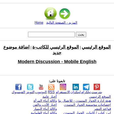
المزيد - الصفحة التالية
Home
الموقع الرئيسي
الموقع الرئيسي للكاتب-ة
اضافة موضوع
|
|
جديد
Modern Discussion - Mobile English
تابعونا على:
بنترست
تيلكرام
لينكدإن
الانستغرام
RSS
اليوتيوب
التويتر
الفيسبوك
الموقع الرئيسي
أخبار عامة
هيئة ادارة الحوار المتمدن - للإتصال بنا
وكالة أنباء المرأة
إحصائيات مؤسسة الحوار المتمدن
اخبار الأدب والفن
قواعد النشر
وكالة أنباء اليسار
ابرز كتاب / كاتبات الحوار المتمدن
وكالة أنباء العلمانية