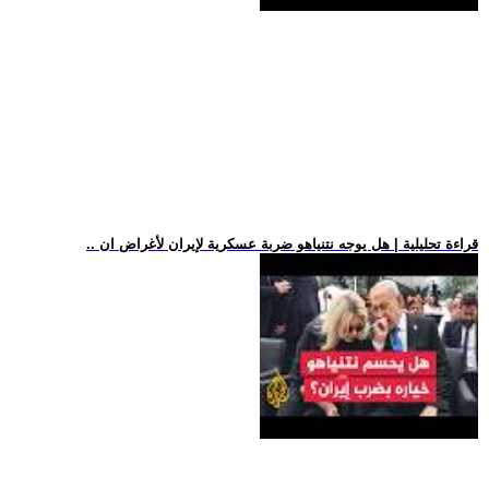
.. قراءة تحليلية | هل يوجه نتنياهو ضربة عسكرية لإيران لأغراض ان