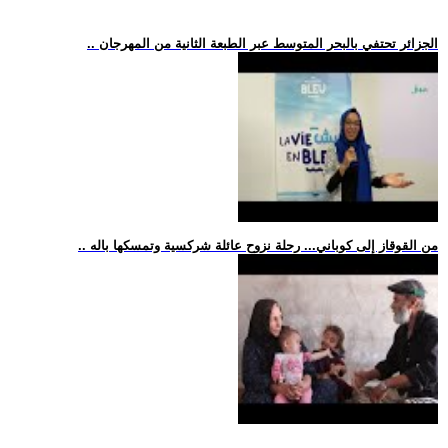
.. الجزائر تحتفي بالبحر المتوسط عبر الطبعة الثانية من المهرجان
.. من القوقاز إلى كوباني... رحلة نزوح عائلة شركسية وتمسكها باله