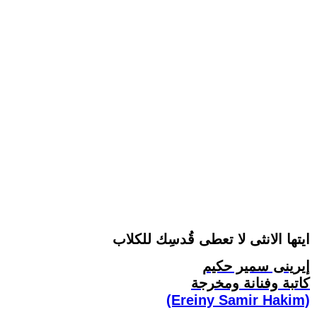
ايتها الانثى لا تعطى قُدسِك للكلاب
إيرينى سمير حكيم
كاتبة وفنانة ومخرجة
(Ereiny Samir Hakim)