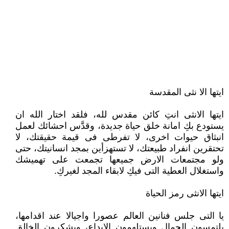
ايتها الا نثى المقدسة
ايتها الانثى انتِ كائن مقدس لله، فلقد اختار الله ان
يستودع بكِ امانة خلق حياة جديدة، وقدَّس احشائك لعمل
انبثاق حيوات اخرى، لا تفرطى فى قيمة حقيقتك، لا
تحتقرين انفراد طبيعتك، لا تستهزأين بمجد انسانيتك، حتى
ولو مجتمعات الارض جميعها تجمعت على تهميشك
واستغلال العطية التى فيكِ لابقاء المجد لغيركِ.
ايتها الانثى رمز الحياة
يا التى جلس فنانين العالم عصورا واجيالا عند اقدامها،
يلتمسون الجمال ويستلهمون الابداع، ويشكرون الخالق