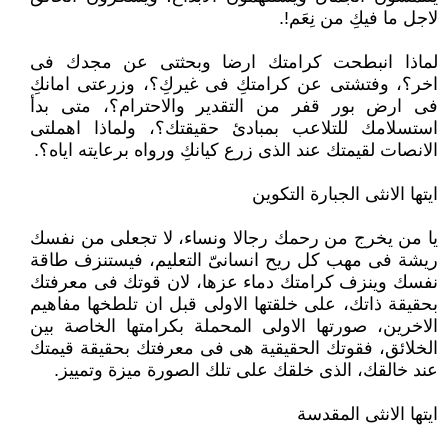
لاجل ما فيكِ من نِعَم!.
لماذا انبطحت كرامتك ارضا وبحثتى عن مجدك فى
اخر؟، وفتشتى عن كرامتكِ فى غيركِ؟، وزرعتى امانكِ
فى ارض بور قفر من التقدير والاحترام؟، متى بدأ
استسلامك للتلاعب بمبادئ حقيقتك؟، ولماذا اهملتى
الانصات لقيمتك عند الذى زرع كيانكِ ورواه برعايته اياه؟.
ايتها الانثى الجبارة التكوين
يا من يخرج من رحمك رجالا ونساء، لا تجعلى من نفسك
ريشة فى مهب كل ريح انسانىّ التعليم، فيستنزف طاقة
نفسك وينزف كرامتك دماء عزها، لان قوتك فى معرفتك
بحقيقة ذاتك، على خلقتها الاولى قبل ان تلطخها مفاهيم
الاخرين، صورتها الاولى المحملة بكرامتها الخاصة بين
الخلائق، فقوتك الحقيقية هى فى معرفتك بحقيقة قيمتك
عند خالقك، الذى خلقك على تلك الصورة ميزة وتمييز.
ايتها الانثى المقدسة