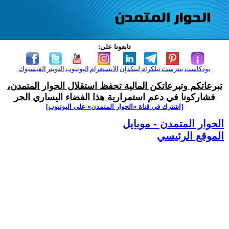
تابعونا على:
بودكاست
بنترست
تيلكرام
لينكدإن
الانستغرام
اليوتيوب
التويتر
الفيسبوك
تبرعاتكم وتبرعاتكن المالية تحفظ استقلال الحوار المتمدن،
فشاركونا في دعم استمرارية هذا الفضاء اليساري الحر
[اشترك في قناة ‫«الحوار المتمدن» على اليوتيوب]
الحوار المتمدن - موبايل
الموقع الرئيسي