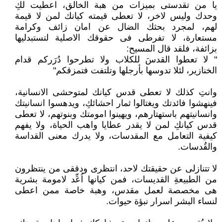
يا من تقدستى بميزات من هبة الخالق، اعطيت لكِ
وحدك وليس لاخر، لا تعطى قيمته كيانك لمن لا قيمة
لهم، لمجرد بحثك الضال عن امان زائف وكرامة
مستعارة، لا تفرطى فى حقوقك الاصلية لتستبدليها
بزائفة، فلقد قال المسيح:
" لا تعطوا القدسَ للكلاب ولا تطرحوا دُرَركم قدام
الخنازير، لئلا تدوسها بأرجلها وتلتفت فتمزقكم"
وانتِ كذلك لا تعطى قدس كيانك لمتوحشى الانسانية،
فينهشوا فائدتك ويغتالوا ثمار احشائكِ، ويدهسوا انسانيتك
وانسانيتهم باستهتارهم، ويهينوا امومتك وبنوتهم، لا تعطى
قدس كيانكِ لمن لا يقدر عطايا واهب الحياة، ولا يفهم
كيفية التعامل مع المقدسات، ولا يدرك معنى القداسة
والقُدسات.
لا تتنازلى عن حقيقتك لاحد، انتظرى ودققى من ينتظرون
من الطبيعةِ القديسات، فمن كيانها اُعِّد لامومة بشرية
هى مخصصة لعمل مقدس، وهبة خاصة ممن اعطى
لنساء البشر اسرار نبؤة حيوات.