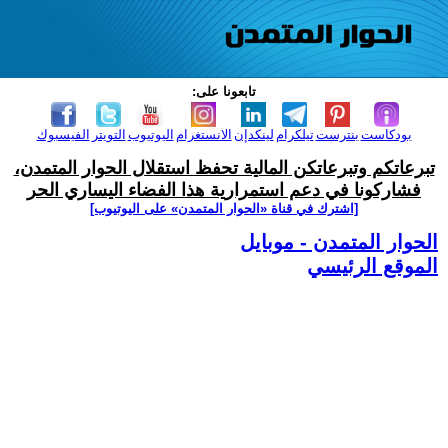
تابعونا على:
بودكاست
بنترست
تيلكرام
لينكدإن
الانستغرام
اليوتيوب
التويتر
الفيسبوك
تبرعاتكم وتبرعاتكن المالية تحفظ استقلال الحوار المتمدن،
فشاركونا في دعم استمرارية هذا الفضاء اليساري الحر
[اشترك في قناة ‫«الحوار المتمدن» على اليوتيوب]
الحوار المتمدن - موبايل
الموقع الرئيسي