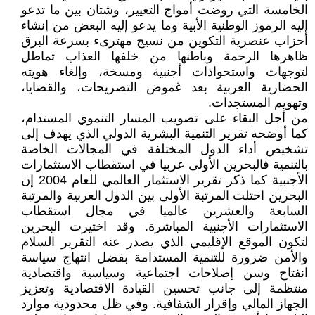
الخامسة التي‮ ‬روضت أمواج التغيير،‮ ‬وشتان بين ما تدعو
إليه الرموز الوطنية الأبية وما‮ ‬يدعو إليه البعض من إنشاء
أحزاب عنصرية التكوين من نسيج مهترىء بسرعة البرق
ظاهرها الرحمة وباطنها من خلفها العذاب تماطل
لتوجهات واستحواذات أجنبية ومسخة،‮ ‬وإلغاء هويته
‬وتهويم المستجدات‮.‬
‬كما أوضحه تقرير التنمية البشرية الدولي‮ ‬الذي‮ ‬يهدف إلى
تشخيص أداء الدول المختلفة في‮ ‬المجالات الخاصة
بالتنمية فالبحرين الأولى عربيا في‮ ‬استقطاب الاستثمارات
الأجنبية كما ذكر تقرير‮ ‬الاستثمار العالمي‮ ‬للعام‮ ‬2004‮ ‬إن
البحرين احتلت المرتبة الأولى بين الدول العربية والمرتبة
السابعة والعشرين عالميا في‮ ‬مجال استقطاب
الاستثمارات الأجنبية المباشرة‮. ‬وقد اختيرت البحرين
لتكون الموقع الإقليمي‮ ‬الذي‮ ‬يصدر عنه التقرير‮ ‬السلام
والأمن ضرورة للتنمية المستدامة‮ ‬بفضل انتهاج سياسة
انفتاح وسن إصلاحات اجتماعية وسياسية واقتصادية
منتظمة إلى جانب تحسين القيادة الاقتصادية وتعزيز
الجهاز المالي‮ ‬وإقرار الشفافية‮. ‬وفي‮ ‬ظل‮ ‬محدودية موارد