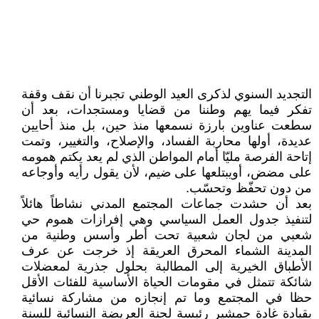
التجديد السنوي‮ ‬لذكرى العيد الوطني‮ ‬تجبرنا أن نقف وقفة
تفكر فيما‮ ‬يهم وطننا من قضايا ومستجدات،‮ ‬بعد أن
سطعت عناوين بارزة نسمعها منذ حين،‮ ‬بل منذ أحايين
عديدة،‮ ‬أولها محاربة الفساد،‮ ‬والإصلاح،‮ ‬والتغيير،‮ ‬وتمت
إتاحة الفرصة مليّا أمام المواطن الذي‮ ‬لم‮ ‬يعد‮ ‬يكتم همومه
على مضض،‮ ‬أويبتلعها على ضيم،‮ ‬لأن‮ ‬يقول رأيه وأوجاعه
من دون تحفّظ وتحسّب‮.‬
‬شعبي‮ ‬من لجان شعبية تحت أطر وأسس وطنية من
المدينة الشماء المحرق العريقة إذ خرجت عن عرف
الأطباق الخيرية إلى المطالبة بحلول جذرية لمعضلات
شائكة تتمثل في‮ ‬مقومات الحياة الأساسية للفئات الأقل
حظا في‮ ‬المجتمع وما تم إنجازه من مشاركة نسائية
بقيادة‮ ‬غادة جمشير رئيسة لجنة العريضة النسائية للسنة