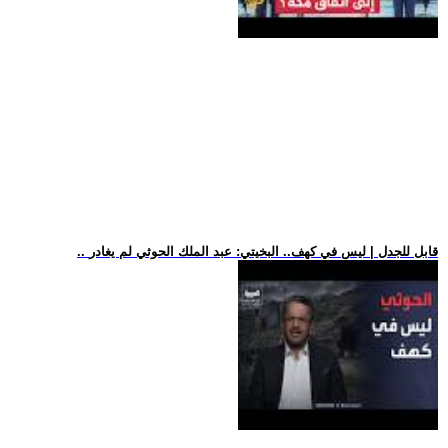
.. قابل للجدل | ليس في كهف.. البخيتي: عبد الملك الحوثي لم يغادر