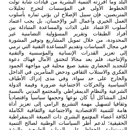
البلد وما أفرزته التنمية البشرية من قيادات شابة تولت
الخطوط الأولى في‮ ‬المؤسسات لتحرج تحليلات
المتربصين،‮ ‬فإن سبيل الإصلاح لن‮ ‬يؤتي‮ ‬ثماره بأسلوب
العمل الخيري‮ ‬وأعمال البر والإحسان،‮ ‬بل‮ ‬يجب اعتماد
أسلوب الاعتماد على الذات والمساعدة المتبادلة بين
أفراد الطبقات وتقرير المسؤولية التضامنية‮ ‬غير
المحدودة،‮ ‬من خلال تمويل المشاريع وتوفير المشورة
‬إلى تعزيز القدرات الإنسانية والمؤسسية والتقنية
والإنتاجية،‮ ‬فلم‮ ‬يعد مجالا لتختنق الآمال فهناك دعوة
للتجديد الحضاري بتنفيذ صيغ‮ ‬محلية في مواجهة الجمود
الفكري والاستلاب الثقافي‮ ‬ودحض المتآمرين في الداخل
والخارج على حد سواء،‮ ‬وفي مدى إدراك الأطياف
السياسية والحركات الاجتماعية ضرورة وقيمة الدولة
الشرعية والنظام الديمقراطي والمجتمع المدني بالنسبة
‬وثقافيا لتسهيل مهمة التشريع الرامي‮ ‬إلى تعزيز أداة
هامة للتنمية الاقتصادية والاجتماعية والثقافية الكاملة
لكافة أعضاء المجتمع البشري‮ ‬ذات الصبغة الديمقراطية
الحقيقية؛ لدعم أُطر السياسات الوطنية لصالح التنمية
المستدامة للحفاظ على الموارد الطبيعية والبيئية