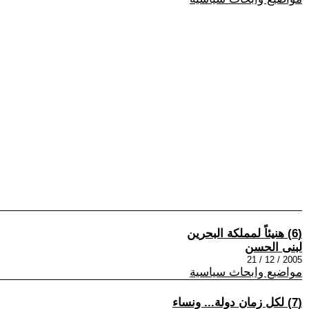
(6) هنيئاً‮ ‬لمملكة البحرين
لبنى الحسن
2005 / 12 / 21
مواضيع وابحاث سياسية
(7) لكل زمان دولة... ونساء