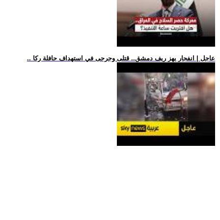
.. عاجل | انفجار يهز ريف دمشق.. قتلى وجرحى في استهداف حافلة ركا