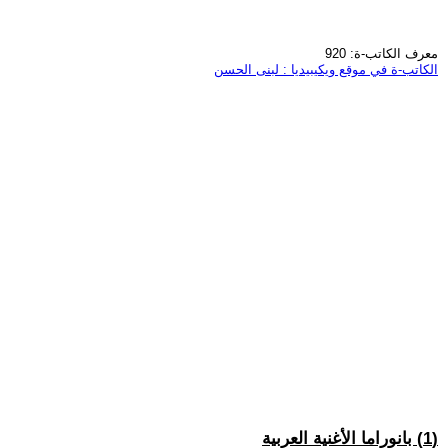
معرف الكاتب-ة: 920
الكاتب-ة في موقع ويكيبيديا : لبنى الحسن
(1) بانوراما الأغنية العربية