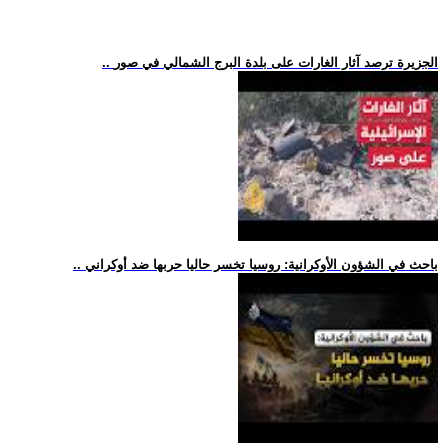
.. الجزيرة ترصد آثار الغارات على بلدة البرج الشمالي في صور
.. باحث في الشؤون الأوكرانية: روسيا تخسر حاليا حربها ضد أوكراني