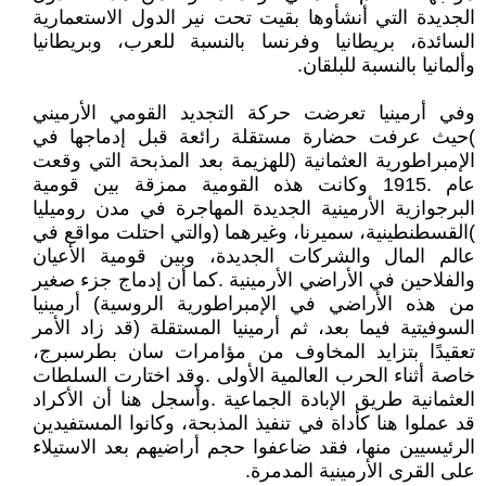
‬وألمانيا‭ ‬بالنسبة‭ ‬للبلقان‭.‬
‬على‭ ‬القرى‭ ‬الأرمينية‭ ‬المدمرة‭.‬