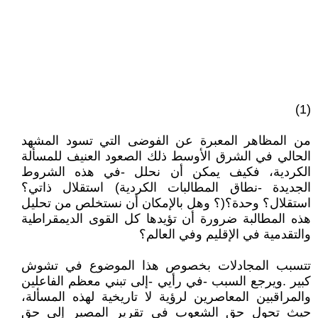
(1)
‬والتقدمية‭ ‬في‭ ‬الإقليم‭ ‬وفي‭ ‬العالم؟