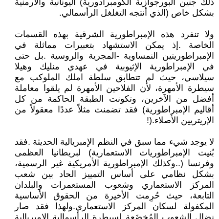
‬بشكل‭ ‬خاص‭) ‬الذي‭ ‬أنتجه‭ ‬التغلغل‭ ‬الرأسمالي‭.‬
‬الإريتريين‭ ‬الأصلاء‭!).‬