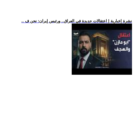
.. نشرة إخبارية | اعتقالات جديدة في العراق.. ورئيس إيران: نحن ف