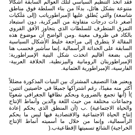
‬إلى‭ ‬بضعة‭ ‬أقاليم‭ ‬اتخذت‭ ‬شكل‭ ‬البنية‭ ‬الإمبراطورية‭:
‬الإمبراطوريتان‭ ‬الرومانية‭ ‬والبيزنطية،‭ ‬الخلافة‭ ‬العربية‭-
‬الفارسية،‭ ‬الإمبراطورية‭ ‬العثمانية‭.‬
‬أكثر‭ ‬منه‭ ‬مفيدًا،‭ ‬رغم‭ ‬اشتراكها‭ ‬جميعًا‭ ‬في‭ ‬خاصيتين‭ ‬اثنتين‭:
‬الخراجية‭ (‬الشائع‭ ‬تسميتها‭ ‬اإقطاعيةب‭). ‬