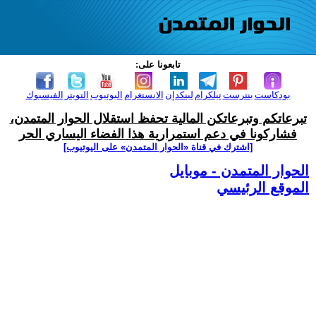
تابعونا على:
بودكاست
بنترست
تيلكرام
لينكدإن
الانستغرام
اليوتيوب
التويتر
الفيسبوك
تبرعاتكم وتبرعاتكن المالية تحفظ استقلال الحوار المتمدن،
فشاركونا في دعم استمرارية هذا الفضاء اليساري الحر
[اشترك في قناة ‫«الحوار المتمدن» على اليوتيوب]
الحوار المتمدن - موبايل
الموقع الرئيسي