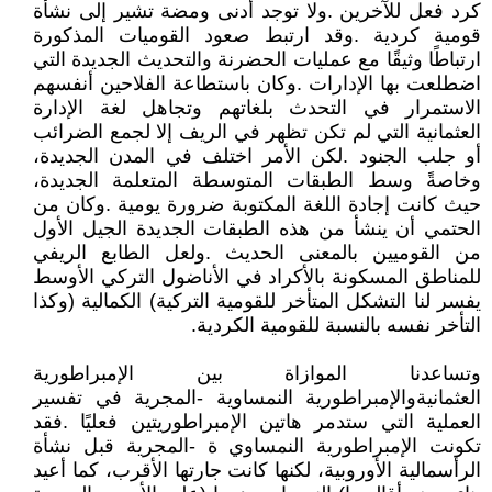
‬التأخر‭ ‬نفسه‭ ‬بالنسبة‭ ‬للقومية‭ ‬الكردية‭.‬