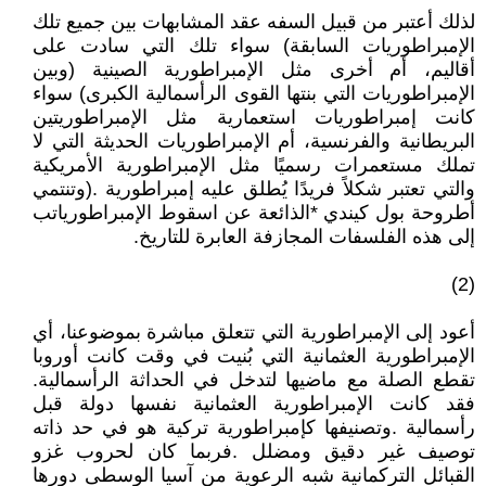
‬إلى‭ ‬هذه‭ ‬الفلسفات‭ ‬المجازفة‭ ‬العابرة‭ ‬للتاريخ‭.‬
‭(‬2‭)‬
‬تقطع‭ ‬الصلة‭ ‬مع‭ ‬ماضيها‭ ‬لتدخل‭ ‬في‭ ‬الحداثة‭ ‬الرأسمالية‭.