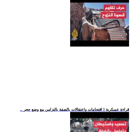
.. قراءة عسكرية | اقتحامات واعتقالات بالضفة بالتزامن مع وضع حجر