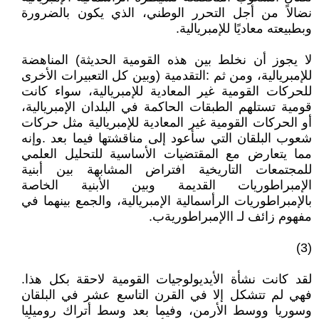
‬وبطبيعته‭ ‬معاديًا‭ ‬للإمبريالية‭.‬
‬مفهوم‭ ‬زائف‭ ‬لـ‭ ‬االإمبراطوريةب‭.‬
‭(‬3‭)‬
لقد‭ ‬كانت‭ ‬نشأة‭ ‬الأيديولوجيات‭ ‬القومية‭ ‬لاحقة‭ ‬بكل‭ ‬هذا‭.