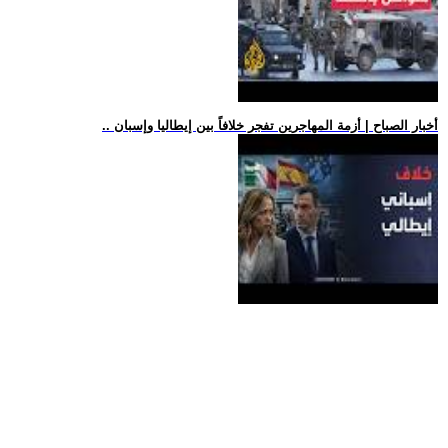
.. أخبار الصباح | أزمة المهاجرين تفجر خلافاً بين إيطاليا وإسبان