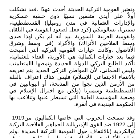
‬الحكومة‭ ‬الجديدة‭ ‬في‭ ‬أنقرة‭.‬
وقد‭ ‬سمحت‭ ‬الحروب‭ ‬التي‭ ‬خاضها‭ ‬الكماليون‭ ‬من‭ ‬1919‭