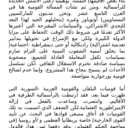
‬تقدمية‭ ‬اشتراكية‭ (‬راديكالية‭ ‬أو‭ ‬حتى‭ ‬ديمقراطية‭- ‬اجتماعية‭)
‬قومية‭ ‬بورجوازية‭ ‬متواضعة‭.‬