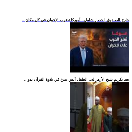
.. خارج الصندوق | حصار شامل.. أميركا تضرب الإخوان في كل مكان
.. بعد تكريم شيخ الأزهر له.. الطفل أنس يبدع في تلاوة القرآن بدو