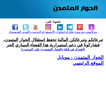
تابعونا على:
بودكاست
بنترست
تيلكرام
لينكدإن
الانستغرام
اليوتيوب
التويتر
الفيسبوك
تبرعاتكم وتبرعاتكن المالية تحفظ استقلال الحوار المتمدن،
فشاركونا في دعم استمرارية هذا الفضاء اليساري الحر
[اشترك في قناة ‫«الحوار المتمدن» على اليوتيوب]
الحوار المتمدن - موبايل
الموقع الرئيسي