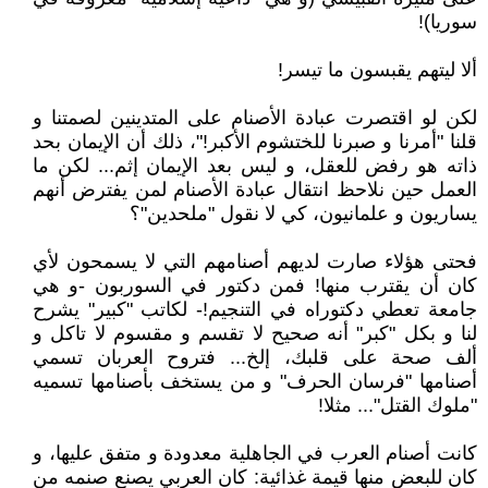
سوريا)!
ألا ليتهم يقبسون ما تيسر!
لكن لو اقتصرت عبادة الأصنام على المتدينين لصمتنا و
قلنا "أمرنا و صبرنا للختشوم الأكبر!"، ذلك أن الإيمان بحد
ذاته هو رفض للعقل، و ليس بعد الإيمان إثم... لكن ما
العمل حين نلاحظ انتقال عبادة الأصنام لمن يفترض أنهم
يساريون و علمانيون، كي لا نقول "ملحدين"؟
فحتى هؤلاء صارت لديهم أصنامهم التي لا يسمحون لأي
كان أن يقترب منها! فمن دكتور في السوربون -و هي
جامعة تعطي دكتوراه في التنجيم!- لكاتب "كبير" يشرح
لنا و بكل "كبر" أنه صحيح لا تقسم و مقسوم لا تاكل و
ألف صحة على قلبك، إلخ... فتروح العربان تسمي
أصنامها "فرسان الحرف" و من يستخف بأصنامها تسميه
"ملوك القتل"... مثلا!
كانت أصنام العرب في الجاهلية معدودة و متفق عليها، و
كان للبعض منها قيمة غذائية: كان العربي يصنع صنمه من