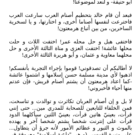
أبو حنيفة- و لنعد لموضوعنا!
فبعد أن قام خالد بتحطيم أصنام العرب سارعت العرب
فاخترعت لنفسها أصناما أخرى، و اختارتها، و يا لسخرية
الساخرين، من بين أتباع هرمعتون!
فاختفى هبل و حل محله عمر! اختفت اللات و حلت
محلها عائشة! اختفت العزى و مناة الثالثة الأخرى و حل
محلهما معاوية و عثمان، و أبو هريرة الثالثة الأخرى!
لا أطالبكم أن تصدقوني! قوموا بإجراء التجربة بأنفسكم!
اذهبوا لأي مدينة مسلمة حسن إسلامها و اشتموا عائشة
-كما اعتاد هرمعتون أن يشتم أصنام قريش- فإن عدتم
منها أحياء فأخبروني!
لا بل و إن أصنام العربان تكاثرت و توالدت و تناسخت،
فمن الخلفاء للتابعين للصحابة للمدري مين... حتى إنني
قرأت، بعينيّ هاتين قرأت، بعينيّ اللتين سيأكلهما الدود
قرأت على إنترنت شخصا يشتم شخصا آخر و يهدده
بالموث و الثبور و عظائم الأمور لأنه جرؤ أن يتطاول...
على منيرة القبيسي (و هي "داعية إسلامية" معروفة في