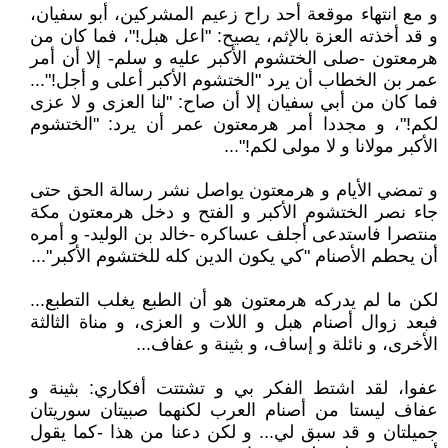
و مع انتهاء موقعة أحد راح زعيم المشركين، أبو سفيان،
و قد أخذته العزة بالإثم، يصيح: "اعل هبل!"، فما كان من
هرمعتون -صلى الختشوم الأكبر عليه و سلم- إلا أن أمر
عمر بن الخطاب أن يرد "الختشوم الأكبر أعلى و أجل!"...
فما كان من أبي سفيان إلا أن صاح: "لنا العزى و لا عزى
لكم!"، و مجددا أمر هرمعتون عمر أن يرد: "الختشوم
الأكبر مولانا و لا مولى لكم!"...
و تمضي الأيام و هرمعتون يواصل نشر رسالة الحق حتى
جاء نصر الختشوم الأكبر و الفتح و دخل هرمعتون مكة
منتصرا فاستدعى أجلف عساكره -خالد بن الوليد- و أمره
أن يحطم الأصنام "كي يكون الدين كله للختشوم الأكبر"...
لكن ما لم يدركه هرمعتون هو أن الطبع يغلب التطبع...
فبعد زوال أصنام هبل و اللات و العزى، و مناة الثالثة
الأخرى، و نائلة و إساف، و بثينة و عفاف...
عفوا، لقد اشتط الفكر بي و تشتتت أفكاري: بثينة و
عفاف ليستا من أصنام العرب لكنهما صبيتان سوريتان
جميلتان و قد سبق لي... و لكن دعنا من هذا -كما يقول