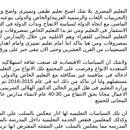
التعليم المصرى بلا شك اصبح تعليم طبقى وتمييزى واضح وب
(التجريبيات اللغات والرسمية العربية)والخاص والدولى بنوعيه(
الماضى مع اتجاه الدولة لسياسة الانفتاح وبدات الدولة فى ا
الاستثمار فى التعليم ومن ثم بدا التعليم الخاص بمصروفات 
التعليم المجانى للفقراء وهم الاغلبيه من خلال (المدارس
بمصروفات ومن هنا يتاكد اننا امام تعليم تمييزى وامام اه
السبعينيات من القرن العشرين وحتى الان تبقى حبر على ورق
ولاشك ان السياسات الاقتصاديه قد صنعت ثقافه استهلاكيه س
ادخاله فى منافسه غير متكافئه مع التعليم الخاص والدولى م
وزاره التعليم فى ظل الوزير الحالى الدكتور الهلالى الشربي
الاعمال مجانا بحق الانتفاع
المجانى للجميع
ان تلك السياسات التعليميه لها اثار تنعكس بالسلب على ال
وكذلك المعلمين فنقص الخدمه التعليميه داخل المدرسه بال
المدرسه مما ينعكس بالسلب على التنشئه المفترض انها ترب