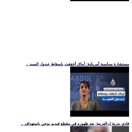
.. مستشارة سياسية أمريكية: أيباك أخفقت بإسقاط عبدول السيد
.. فادي بدرية لـ-العربية- بعد ظهوره في مقطع فيديو يوحي باستهداف