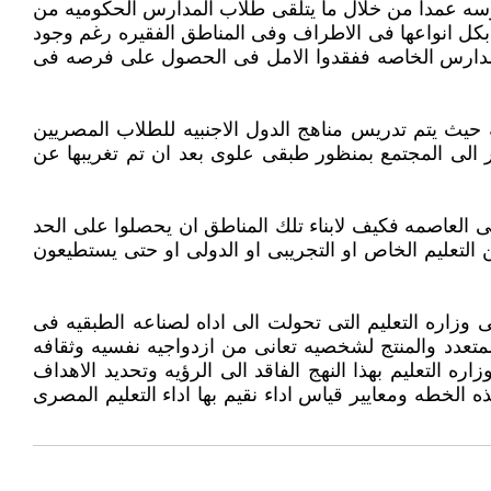
رسه عمدا من خلال ما يتلقى طلاب المدارس الحكوميه من
ه بكل انواعها فى الاطراف وفى المناطق الفقيره رغم وجود
 المدارس الخاصه ففقدوا الامل فى الحصول على فرصه فى
 حيث يتم تدريس مناهج الدول الاجنبيه للطلاب المصريين
 الى المجتمع بمنظور طبقى علوى بعد ان تم تغريبها عن
 مناطق محرومه تماما من اى شكل من اشكال التعليم(2377)منطقه فى (17)محافظه حتى العاصمه فكيف لابناء تلك المناطق ان يحصلوا على الحد
 التعليم الخاص او التجريبى او الدولى او حتى يستطيعون
وزاره التعليم التى تحولت الى اداه لصناعه الطبقيه فى
متعدد والمنتج لشخصيه تعانى من ازدواجيه نفسيه وثقافه
ره التعليم بهذا النهج الفاقد الى الرؤيه وتحديد الاهداف
لخطه ومعايير قياس اداء نقيم بها اداء التعليم المصرى