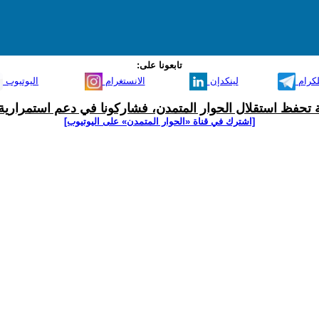
تابعونا على:
لكرام
لينكدإن
الانستغرام
اليوتيوب
ية تحفظ استقلال الحوار المتمدن، فشاركونا في دعم استمرارية 
[اشترك في قناة ‫«الحوار المتمدن» على اليوتيوب]