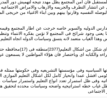
لمستقبل فان امن المجتمع يظل مهدد نتيجه لتهميش دور المد
تسال عن انتشار التطرف والجريمه والارهاب والامراض الاجتماعي
وصله النفسيه وقارنوا بينهم وبين ابناء الاغنياء من خريجى
المدارس الدوليه والسوبر خاصه خرجت عن اطار المجتمع وقيمه
يعنى وجود شرائح فى المجتمع لا تؤمن بفكره الانتماء وتنظر
 وهذا الغياب متعمد لانه يتسق وسياسات الدوله اتجاه التعليم
علينا ان نعرف ان هناك فى مصر
ءه والكتابه اى وباختصار فان هؤلاء المواطنين لا يسمعون عن
تها السياسيه وفى مؤسستها التشريعيه وفى حكومتها ممثله فى 
كومى افشل عمدا وانحياز كامل لكل اشكال التعليم الموازى ال
اتيه وفى ظل استمرار تعدد انواع التعليم واستمرار سياسات وزا
 ظل غياب خطه استراتيجيه واضحه وسياسات محدده لتحقيق هذه ا
 الاجتماعى