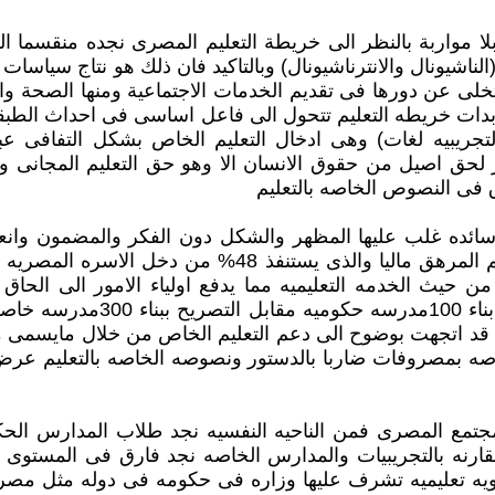
لا مواربة بالنظر الى خريطة التعليم المصرى نجده منقسما 
الناشيونال والانترناشيونال) وبالتاكيد فان ذلك هو نتاج سياسا
لتخلى عن دورها فى تقديم الخدمات الاجتماعية ومنها الصحة و
وبدات خريطه التعليم تتحول الى فاعل اساسى فى احداث الطبقي
 التجريبيه لغات) وهى ادخال التعليم الخاص بشكل التفافى
دار لحق اصيل من حقوق الانسان الا وهو حق التعليم المجانى
 فى النصوص الخاصه بالتعليم
ائده غلب عليها المظهر والشكل دون الفكر والمضمون وانعكس 
المتعدده الانواع وفرضت على المجتمع تلك الانواع من التعل
ن حيث الخدمه التعليميه مما يدفع اولياء الامور الى الحاق
مستقبلهم ولنا ان نتاكد من ذلك
نى قد اتجهت بوضوح الى دعم التعليم الخاص من خلال مايسمى م
 من 30-40 عام لانشاء مدارس خاصه بمصروفات ضاربا بالدستور ونصوصه الخاص
مجتمع المصرى فمن الناحيه النفسيه نجد طلاب المدارس الحكو
مقارنه بالتجريبيات والمدارس الخاصه نجد فارق فى المستوى
ويه تعليميه تشرف عليها وزاره فى حكومه فى دوله مثل مصر