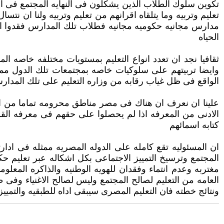
تكوين سلوك الطلاب الذين يشكلون فى النهايه المجتمع فى ا
تعليم وتربيه وما يتلقاه اقرانهم من تعليم وتربيه ولنا ان ن
مدارس مجانيه حكوميه مجانيه فطلاب تلك المدارس فقدوا الب
الحياه
ثقافيا نجد ان تعدد انواع التعليم بمستويات مختلفه خاصه 
وايضا تربيتهم على سلوكيات خاصه بمجتمعات تلك الدول مما 
الواقع فى ظل غياب رقابه من وزاره التعليم على تلك المدارس
الادنى من المعرفه اذا لم يحصلوا على حقهم فى معرفه القرا
كتابه اسمائهم
ان المسئوليه تقع كامله على الدوله المصريه ممثله فى ادار
المجتمع وترسيخ التمييز الاجتماعى بكل اشكاله عبر تعليم ح
مغتربه وعدم انتماء وفقدان للهويه الوطنيه والذاكره المعلوم
العامه من التعليم لصالح المجتمع وليس لصالح الاغنياء وفى
ونتائج خطته فان التعليم المصرى سيبقى اداه للطبقيه والتمييز