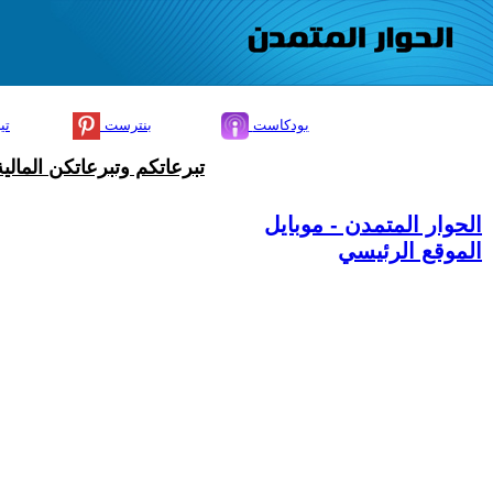
بودكاست
بنترست
تي
تبرعاتكم وتبرعاتكن المال
الحوار المتمدن - موبايل
الموقع الرئيسي