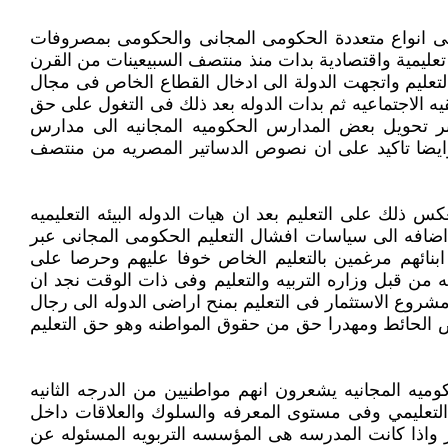
الى انواع متعددة الحكومى المجانى والحكومى بمصروفات
ت تعليمية واقتصادية بدات منذ منتصف السبيعينات من القرن
التعليم واتجهت الدولة الى ادخال القطاع الخاص فى مجال
ه الاجتماعيه ثم بدات الدوله بعد ذلك فى التغول على حق
 عبر تحويل بعض المدارس الحكوميه المجانيه الى مدارس
 وايضا تاكيد على ان نصوص الدساتير المصريه من منتصف
ذلك على التعليم بعد ان هيات الدوله البيئه التعليميه
يم المرهق ماليا والذى يستنفذ 48% من دخل الاسره المصريه اضافه الى سياسات افشال التعليم الحكومى المجانى عبر
 ابنائهم مرغمين بالتعليم الخاص خوفا عليهم وحرصا على
 انه فى عام 2015-2016 تم بناء 100مدرسه حكوميه مقابل التصريح ببناء 300مدرسه خاصه من قبل وزاره التربيه والتعليم وفى ذات الوقت نجد ان
شروع الاستثمار فى التعليم بمنح اراضى الدوله الى رجال
ه بالتعليم عرض الحائط ومهدرا حق من حقوق المواطنه وهو حق التعليم
ميه المجانيه يشعرون انهم مواطنيين من الدرجه الثانيه
 التعليمي وفى مستوى المعرفه والسلوك والعلاقات داخل
 واذا كانت المدرسه هى المؤسسه التربويه المسئوله عن