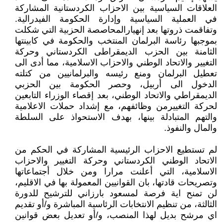
العلاقات السياسية بين الاحزاب الكردستانية المشاركة
في العملية السياسية وإدارة الحكومة الفيدرالية.
وتفاقمت ذروتها بعد إنهيارالمحاصصة الحزبية التي شكلت
بموجبها رئاسة البرلمان المنتخب والحكومة في كابينتها
الثامنة بين الحزب الديمقراطى الكردستاني وحركة
التغيير والاتحاد الوطني والاحزاب الاسلامية، مما أدى الى
تعطيل البرلمان ومنع رئيسه والبرلمانيين من كتلته
الدخول الى أربيل، وحصر الحكومة بين الحزبي
الديمقراطي والاتحاد الوطني، بعد إقصاء الوزراء التابعين
لحركة التغييرمن وظائفهم، مع إشداد حملات الاعلامية
والتهم المتبادلة بينها، بهدف الاستحواذ على السلطة
والمال والنفوذ.
لم تستطيع الاحزاب الرئيسية المشاركة في الحكم من
الاتحاد الوطني الكردستاني وحركة التغيير والاحزاب
الاسلامية، التي أعلنت مرارا ومن خلال أجتماعاتها
وتصريحات قادتها، بان القوانيين المعمولة بها في الاقليم،
لن تمنح اية فرصة لمسعود بارزاني للترشيح للدورة
الثالثة، من تنظيم الانتخابات الرئاسية المباشرة و/أو تقديم
اي مرشح بديل لهذا المنصب، و/أو تعديل بعض قوانين