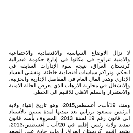
لا تزال الاوضاع السياسية والاقتصادية والاجتماعية
والامنية تتراوح في مكانها في إدارة حكومة فيدرالية
كردستان العراق، نتيجة سوء الإدارات السابقة في
الحكم، وتراكم سياسات أقتصادية خاطئة، وتفشي الفساد
الإداري وهدر المال العام في المفاصل الإدارية والحزبية،
وإلانشغال في محاربة الارهاب الذي يعرض الحالة الامنية
والاستقرار والسلم الاهلي للاقليم الى الخطر.
ومنذ، 19/أب-ـ أغسطس2015، وهو تاريخ إنتهاء ولاية
الرئيس مسعود برزاني بعد تمديها لمدة سنتين بالأستناد
الى قانون رقم 19 لسنة 2013، المعروف بأسم قانون
تمديد ولاية رئيس إقليم في 20/آب ـ آغسطس،2013،
يشهد إقليم كردستان العراق أزمات حادة على الصعد