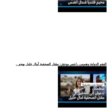
.. العفو الدولية وهيومن رايتس ووتش: مقتل الصحفية آمال خليل بهجو