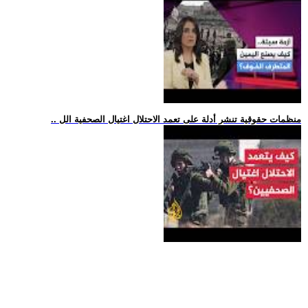
.. منظمات حقوقية تنشر أدلة على تعمد الاحتلال اغتيال الصحفية الل