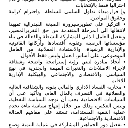
اختزالها فقط بالإنتخابات
وإ قرارمبداء تداول السلمي للسلطة، واحترام كرامة
وحقوق المواطن.
• التركيز على تطويرسيرورة الصيغة الفيدرالية تمهيدا
لانتقالها الى المرحلة المتقدمة من حق التقريرالمصير،
وتفعيل العامل الذاتي للمشاركة النشطة والفعالة في بناء
مؤسساتها الرصينة وتقوية أقتصادها وأركانها القانونية
والإدارية الرشيدة، والاستفادة العقلانية من العامل
الموضوعي، على أساس العمل وليس فقط الأقوال.
• أتخاذ مبادرة لتبني رؤية إستراتيجة واضحة وشفافة
لاجراء الاصلاحات والتغيرات المهمة والجذرية في نهج
السياسي والاقتصادي والاجتماعي والهيكلية الإدارية
للاقليم.
• محاربة الفساد الاداري والمالي بقوة، والشفافية العالية
والعقلانية في التصرف بالمال العام، وتأكيد على أن
السياسات الاقتصادية يجب أن توجه السياسة النفطية،
وليس العكس، وذلك من خلال إنتهاج سياسة بناءة تخدم
عملية التنمية المستدامة، تستند على مفاهيم العدالة
الاقتصادية والاجتماعية.
• تفعيل دور الجماهير للمشاركة في عملية التنمية وصنع