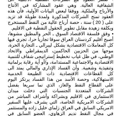
الشفافية العالية. وهي عقود المشاركة في الأنتاج
والأرباح والملكية. ووفقا لبعض البيانات الأولية، فأن هذه
العقود تمنح الشركات المذكورة ولمدة طويلة قد تزيد
على ( 20 ) سنة ، حصة أرباح عالية من النفط المستخرج
وبكلفة زهيدة مقابل تطوير الحقول النفطية في الاقليم.
• وفق فلسفة الاقتصاد السوق ـ الحر والمطبق مشوها،
أصبح أقليم كردستان العراق سوقا تجاريا حرا، تجري فيها
كل المعاملات الاقتصادية بشكل ليبرالي ـ التجارة الحرة،
موجها من الحزبين الحاكمين، الديمقراطي والاتحاد
الوطني، في ظل غياب تخطيط إستراتيجى شفاف للتنمية
الاقتصادية والاجتماعية المستدامة، و/أو أية رقابة برلمانية
وتنفيذية وشعبية. وأن الفساد الإداري والمالي يمتد الى
كل القطاعات الاقتصادية ذات الطبيعة الخدمية
الاستهلاكية، وحصة الأسد من هذا الفساد يرتكز اليوم
على القطاع النفط والغاز، الذي نما سريعا بفضل
الشركات المتعددة الجنسيات التي دخلت ميدان
الاستثماري في الاقليم وبشراكة وأشراف المباشر من
الشركات الامريكية الخاصة، التي يشرف عليها السفير
الامريكي السابق في العراق زلماي خليل زاده والمستثمر
في مجال النفط نديم الزهاوي، العضو السابق في