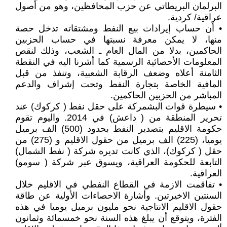
البرلمان البريطاتي عن حزب المحافظين، وهو من أصول
عراقية/ كردية.
• أن حساب إيرادات بيع النفط ومشتقاته تدخل حصة
منها، لا يمكن معرفة نسبتها في حساب الحزبين
الحاكمين، بدلا من المال العام ـ الشعب، وذلك لنقص
المعلومات الأحصائية الرسمية كما أشرنا اليه في النقطة
الثامنة أعلاه وضعف الرقابة الشعبية، وتنفذ من قبل
المافية الخاصة بتجارة النفط وتحت إشراف والدعم
المباشر من الحزبين الحاكمين.
• سيطرة قوات البشمركة على حقل نفط ( كركوك) عند
تحرير المنطقة من ( داعش) في 2014. واليوم تقوم
حكومة الاقليم بتصدير النفط بحدود (500) الف برميل
يوميا، (225) الف برميل من حقول الاقليم و (275) من
حقل ( كركوك)، الذي كانت تديره شركة ( نفط الشمال)
التابعة للحكومة العراقية، ويسوق عبر شركة ( سومو)
العراقية.
• تفاقمت الازمة في القطاع النفطي في الاقليم خلال
السنتين الاخيرتين. وأشارة الاحصاءات الأولية عن طاقة
حقول الاقليم الانتاجية نحو مليون برميل يوميا في هذه
الفترة، ويتوقع أن يبلغ هذه السنة نحو خمسمائة وثمانون