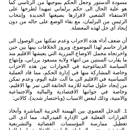
مسودة الدستور وجعل الحكم بموجبها من الرئاسي كما
هو علية الحال الى حكم برلماني تمهيدا لطرحها على
الاستفتاء الشعبي لاقرارها بصيغتها الجديدة وإنتخاب
الرئيس من البرلمان، مع بقاء الوضع على حاله من دون
إيجاد آي حل لهذه المعضلة.
أن ضعف آداء هذه الاحزاب وعدم تمكنها من الوصول الى
قرار حاسم لهذا الموضوع، وبروز الخلافات بينها بين حين
واخرتجاه مجمل الاوضاع المزرية التي يعيشها الاقليم منذ
ما يقارب السنتين من انتهاء ولاية مسعود برزاني، وإنتهاج
السياسة الديماغوجية في الحوارات بين هذه الاحزاب
وخاصة المشاركة منها في إدارة الحكم، مما قاد العملية
السياسية في الاقليم الى ما آلت عليه اليوم، وعدم تمكن
من إيجاد حلول صائبة للازمة الخانقة التى تمر بها الاقليم،
وخاصة في جوانبها الاقتصادية والمالية والاجتماعية
والامنية، وذلك لبعض الاسباب (وباختصار شديد)، كالاتي:
1. التدخل العضوي بين الهيمنة الحزبية المباشرة وأتخاذ
القرارات الفعلية في الإدارة الفيدرالية، مما أدى الى
تعطيل ممارسة المؤسسات القضائية والتشريعية