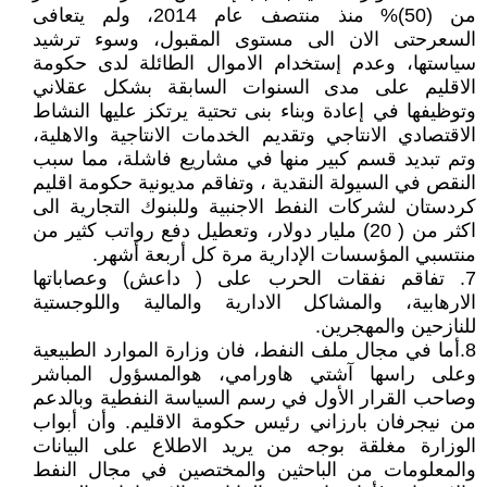
من (50)% منذ منتصف عام 2014، ولم يتعافى
السعرحتى الان الى مستوى المقبول، وسوء ترشيد
سياستها، وعدم إستخدام الاموال الطائلة لدى حكومة
الاقليم على مدى السنوات السابقة بشكل عقلاني
وتوظيفها في إعادة وبناء بنى تحتية يرتكز عليها النشاط
الاقتصادي الانتاجي وتقديم الخدمات الانتاجية والاهلية،
وتم تبديد قسم كبير منها في مشاريع فاشلة، مما سبب
النقص في السيولة النقدية ، وتفاقم مديونية حكومة اقليم
كردستان لشركات النفط الاجنبية وللبنوك التجارية الى
اكثر من ( 20) مليار دولار، وتعطيل دفع رواتب كثير من
منتسبي المؤسسات الإدارية مرة كل أربعة أشهر.
7. تفاقم نفقات الحرب على ( داعش) وعصاباتها
الارهابية، والمشاكل الادارية والمالية واللوجستية
للنازحين والمهجرين.
8.أما في مجال ملف النفط، فان وزارة الموارد الطبيعية
وعلى راسها آشتي هاورامي، هوالمسؤول المباشر
وصاحب القرار الأول في رسم السياسة النفطية وبالدعم
من نيجرفان بارزاني رئيس حكومة الاقليم. وأن أبواب
الوزارة مغلقة بوجه من يريد الاطلاع على البيانات
والمعلومات من الباحثين والمختصين في مجال النفط