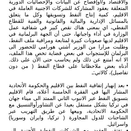
والاقتصاد و/أوإفصاح عن البيانات والإحصائيات الدورية
المتعلقة بعقود المشاركة للشركات الاجنبية العاملة في
الاقليم، كمية إنتاج النفط وتسويقها وكل ما يتعلق
بالمسائل الإدارية والمالية والقانونية والفنية للقطاع
النفطي، اي بمعنى هناك نقص كبير في شفافية عمل
الوزارة في آداء واجباتها، حتى أن الجهة البرلمانية في
الاقليم لديها صعوبات كبيرة لمتابعة ومراقبة ملف النفط،
وطلبت مرارا من الوزير آشتي هورامي للحضور الى
البرلمان للإستجواب في بعض قضاية تخص هذا الملف،
الا انه أمتنع عن ذلك ولم يحاسب حتى الآن على ذلك.
أدناه بعض ملاحظاتنا على قطاع النفط ( من دون
تفاصيل)، كالاتي:ـ
• بعد إنهيار إتفاقية النفط بين الاقليم والحكومة الأتحادية
المشار اليها في الفقرة الخامسة أعلاه، قام الاقليم
بتسويق النفط عبر الانبوب الثاني الممتد الى ميناء جهان
في تركيا بشكل مستقل بعيدا عن التشاورأوالتنسيق مع
الحكومة الاتحادية، وبيعها عن طريق التهريب عبر
الشاحنات للدول المجاورة ( تركيا، وايران وسوريا)
واسرائيل.
• تفتقر العقود مع الشركات النفطية الأجنبية الى