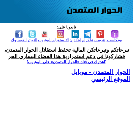
تابعونا على:
بودكاست
بنترست
تيلكرام
لينكدإن
الانستغرام
اليوتيوب
التويتر
الفيسبوك
تبرعاتكم وتبرعاتكن المالية تحفظ استقلال الحوار المتمدن،
فشاركونا في دعم استمرارية هذا الفضاء اليساري الحر
[اشترك في قناة ‫«الحوار المتمدن» على اليوتيوب]
الحوار المتمدن - موبايل
الموقع الرئيسي