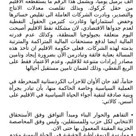
ألف برميل يوميا، ويشمل هذا الرقم ما يستقطعه الاقليم
من حقل كركوك. وبذلك تقلصت معدلات الانتاج
والتصدير، وبادرت الشركات العاملة الى تقليص خسائرها
وخفض استثماراتها وغادرت كثيرمن الحقول النفطية
لعدم جدواها الاقتصادي، لان مشكلة نفط الاقليم أصبحت
اليوم متعلقة بجيولوجيا المنطقة، وكذلك عدم قدرته
المالية ايضا لدفع مستحقات المالية المتراكمة والمترتبة
بذمته لهذه الشركات. فعلى حكومة الاقليم ان تأخذ هذه
المسالة بعناية فائقة وتبادرمن الآن بضرورة إيجاد وتامين
مصادر إيرادات متنوعة للاقليم، وعدم الأعتماد فقط على
الريع النفطي، وذلك لضمان تامين مستقبل أجيالها
ختامآ، لقد حان آلأوان للاحزاب الكردستانية المنخرطة في
العملية السياسية وخاصة الحاكمة منها، بأن تبادر بجرأة
وبنية صادقة لتنقية أجواء الحياة السياسية في الاقليم على
أسس، كالاتي:
• التفاهم والحوار البناء ومبدأ التوافق وفق الأستحقاق
الانتخابي لكل حزب وللمستقلين، وليس وفق المحاصصة
الحزبية المقيتة المعمول بها حتى الان.
• ممارسة الديمقراطية الحقيقية في الحياة اليومية وعدم