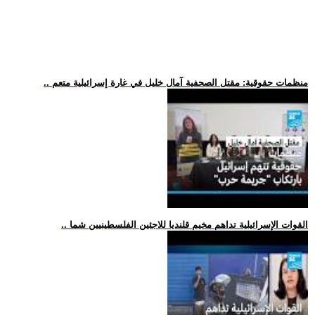
.. منظمات حقوقية: مقتل الصحفية آمال خليل في غارة إسرائيلية متعم
.. القوات الإسرائيلية تداهم مخيم قلنديا للاجئين الفلسطينيين شما