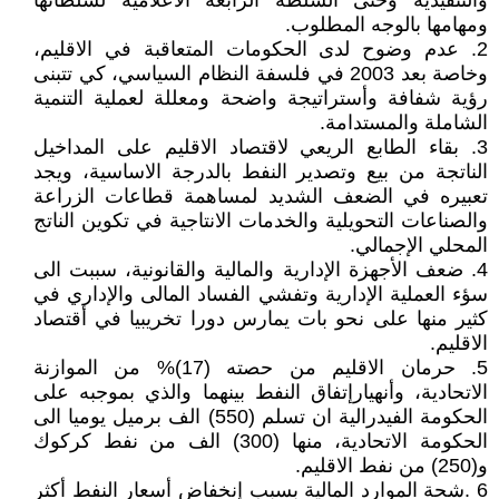
والتنقيذية وحتى السلطة الرابعة الاعلامية لسلطاتها
ومهامها بالوجه المطلوب.
2. عدم وضوح لدى الحكومات المتعاقبة في الاقليم،
وخاصة بعد 2003 في فلسفة النظام السياسي، كي تتبنى
رؤية شفافة وأستراتيجة واضحة ومعللة لعملية التنمية
الشاملة والمستدامة.
3. بقاء الطابع الريعي لاقتصاد الاقليم على المداخيل
الناتجة من بيع وتصدير النفط بالدرجة الاساسية، ويجد
تعبيره في الضعف الشديد لمساهمة قطاعات الزراعة
والصناعات التحويلية والخدمات الانتاجية في تكوين الناتج
المحلي الإجمالي.
4. ضعف الأجهزة الإدارية والمالية والقانونية، سببت الى
سؤء العملية الإدارية وتفشي الفساد المالى والإداري في
كثير منها على نحو بات يمارس دورا تخريبيا في أقتصاد
الاقليم.
5. حرمان الاقليم من حصته (17)% من الموازنة
الاتحادية، وأنهيارإتفاق النفط بينهما والذي بموجبه على
الحكومة الفيدرالية ان تسلم (550) الف برميل يوميا الى
الحكومة الاتحادية، منها (300) الف من نفط كركوك
و(250) من نفط الاقليم.
6 .شحة الموارد المالية بسبب إنخفاض أسعار النفط أكثر