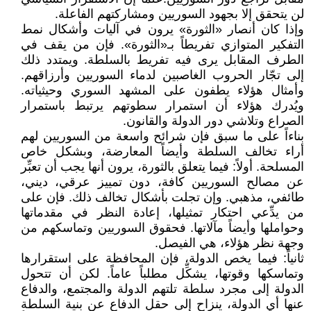
لن يتحقق إلا بجهود السوريين ومشاركتهم الفاعلة.
وإذا كان أنصار «الثورة» يرون في آليات وأشكال نمط
التفكير المتوازي تفريطاً بـ«الثورة». فإن من يقف في
الطرف المقابل يرى فيه تفريط بالسلطة. ويمتدد ذلك
إلى تجّار الحروب الغاصبين لدماء السوريين وأرزاقهم.
وأمثال هؤلاء يطفون على المشهد السوري وحيثياته.
ويُدرك هؤلاء أن استمرار سطوتهم يرتبط باستمرار
الصراع وتلاشي دور الدولة والقانون.
بناءاً على ما سبق فإن شرائح واسعة من السوريين لهم
أراء تخالف السلطة وأيضاً المعارضة، وبشكل خاص
المسلحة. أولاً: فيما يتعلق بالثورة، يرون أنها يجب أن تعبِّر
عن مصالح السوريين كافة، دون تمييز عرقي، ديني،
طائفي، مذهبي. وإن تجلت بأشكال تخالف ذلك. فإن على
من يدِّعي احتكار تمثيلها، إعادة النظر في مقدماتها
وحواملها وأيضاً مآلاتها. فحقوق السوريين وتماسكهم من
وجهة نظر هؤلاء، هي الفيصل.
ثانياً: فيما يخص الدولة، فإن المحافظة على استقرارها
وتماسكها وقوتها، يشكِّل مطلباً عاماً. لكن أن تتحول
الدولة إلى مجرد سلطة تلتهم الدولة والمجتمع، والدفاع
عنها أي الدولة، ينزاح إلى حقل الدفاع عن بنية السلطة