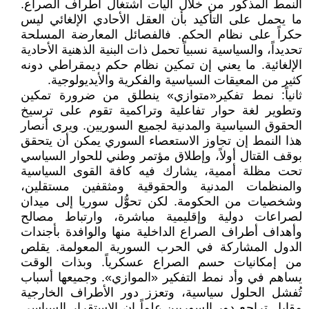
النمط المذكور من خلال آليات اشتغال أطراف الصراع.
ما يحمل على التأكيد بأن العقل الأحادي الإلغائي ليس
حكراً على نظام الحكم. فالفصائل المعارضة المسلحة
تحديداً، والسياسية نسبياً تحمل ذات البنية الذهنية الأحادية
الإلغائية. ما يعني إن تمكين نظام حكم ديمقراطي دونه
كثير من المعيقات السياسية والفكرية والأيديولوجية.
ثانياً: نمط تفكير«متوازي» ينطلق من ضرورة تمكين
وتطوير لغة حوار تفاعلية وتراكمية تقوم على ترسيخ
الحقوق السياسية والمدنية لجميع السوريين. ويرى أنصار
هذا النمط إن تجاوز الاستعصاء السوري يمكن أن يتحقق
بوقف القتال أولاً، وإطلاق مؤتمر وطني للحوار السياسي
تحت مظلة أممية، يشارك فيه كافة القوى السياسية
والمنظمات المدنية والحقوقية ومثقفين مستقلين،
وشخصيات من الحكومة. لكن تحوُّل سوريا إلى ميدان
لصراعات دولية وإقليمية مباشرة، وارتباط مصالح
وأهداف أطراف الصراع الداخلية منها والوافدة بأجندات
الدول المشاركة في الحرب السورية المعولمة. يقلص
من إمكانيات حسم الصراع عسكرياً. وبذات الوقت
يساهم في وأد نمط التفكير «الموازي». وجميعها أسباب
تُفشل الحلول سياسية، وتعزز دور الأطراف الخارجية
مقابل تراجع دور السوريين.علماً إن الاستقرار السياسي