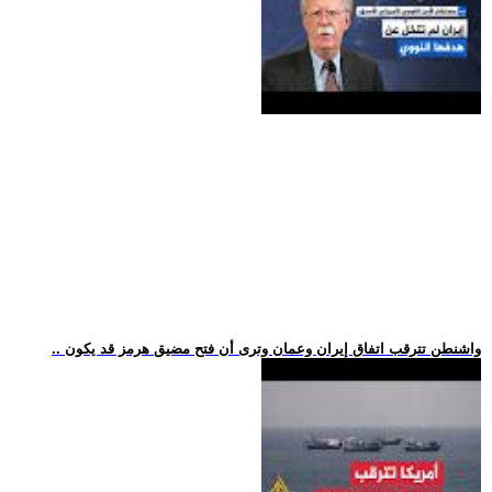
.. واشنطن تترقب اتفاق إيران وعمان وترى أن فتح مضيق هرمز قد يكون