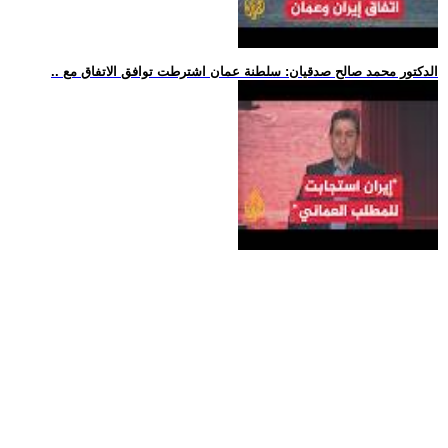
.. الدكتور محمد صالح صدقيان: سلطنة عمان اشترطت توافق الاتفاق مع