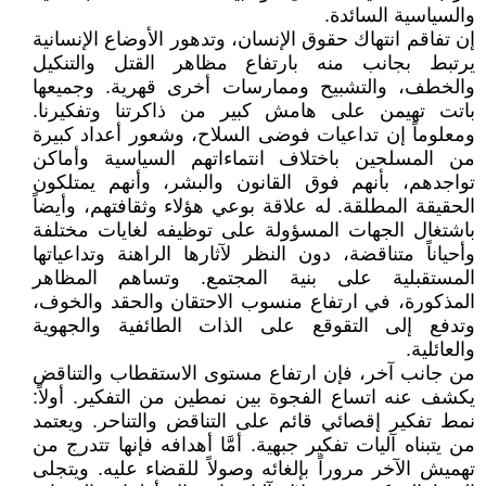
والسياسية السائدة.
إن تفاقم انتهاك حقوق الإنسان، وتدهور الأوضاع الإنسانية
يرتبط بجانب منه بارتفاع مظاهر القتل والتنكيل
والخطف، والتشبيح وممارسات أخرى قهرية. وجميعها
باتت تهيمن على هامش كبير من ذاكرتنا وتفكيرنا.
ومعلوماً إن تداعيات فوضى السلاح، وشعور أعداد كبيرة
من المسلحين باختلاف انتماءاتهم السياسية وأماكن
تواجدهم، بأنهم فوق القانون والبشر، وأنهم يمتلكون
الحقيقة المطلقة. له علاقة بوعي هؤلاء وثقافتهم، وأيضاً
باشتغال الجهات المسؤولة على توظيفه لغايات مختلفة
وأحياناً متناقضة، دون النظر لآثارها الراهنة وتداعياتها
المستقبلية على بنية المجتمع. وتساهم المظاهر
المذكورة، في ارتفاع منسوب الاحتقان والحقد والخوف،
وتدفع إلى التقوقع على الذات الطائفية والجهوية
والعائلية.
من جانب آخر، فإن ارتفاع مستوى الاستقطاب والتناقض
يكشف عنه اتساع الفجوة بين نمطين من التفكير. أولاً:
نمط تفكير إقصائي قائم على التناقض والتناحر. ويعتمد
من يتبناه آليات تفكير جبهية. أمَّا أهدافه فإنها تتدرج من
تهميش الآخر مروراً بإلغائه وصولاً للقضاء عليه. ويتجلى