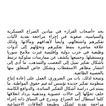
يجد «أصحاب القرار» في ميادين الصراع العسكرية
والسياسية، صعوبة في إجراء مراجعة نقدية لآليات
تفكيرهم واشتغالهم، وأيضاً لأهدافهم ومآلاتها. ولذلك
علاقة مباشرة بنمط تفكيرهم وتحوّلهم إلى أدوات
وظيفية في حرب دولية وإقليمية غيرت ملامح سوريا
ومستقبلها. وجميعها يكشف عن ممارسات سلوكية ترتبط
بأشكال تفكير تميل إلى التعصب والتمذهب. ما أدى إلى
انتشار مظاهر الاستقطاب وبشكل خاص المتعلق منها
بالعصبية الطائفية.
ونتيجة لذلك، بات من الضروري، العمل على إعادة إنتاج
منظومة تفكير جديدة تؤسس لتدعيم حقوق المواطنة. ما
يستدعي دراسة أشكال التفكير السائدة، والدوافع الكامنة
خلف تحوِّلها إلى حالات عصبوية ومذهبية يزداد انغلاقها
كلما استطال أمد الصراع. ويندرج في السياق ذاته إجراء
مراجعة نقدية لشكل وطبيعة العلاقات الاجتماعية