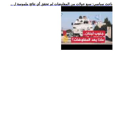
.. باحث سياسي: سبع جولات من المفاوضات لم تحقق أي نتائج ملموسة ل