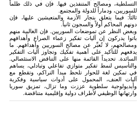
التسلطية، ومصالح المتنفذين فيها. فإن في ذلك ظلماً
للسوريين، ودماراً للدولة والمجتمع.
ثالثاً: فيما يتعلق بتجار الأزمة والمتعيشين عليها، فإن
دونهم المحاكم أولاً والسجون ثانياً.
وبغض النظر عن تموضعات السوريين. فإن الغالبية منهم
باتوا يدركون إن آليات تفكير زعماء الصراع وأهدافهم
ومصالحهم، لا تُعبِّر عن مصالح السوريين وأهدافهم. ما
يدفعهم للتأكيد على أهمية تفكيك وتجاوز آليات التفكير
السائدة. تحديداً القائمة منها على التناقض الاستئصالي.
والتأسيس لنمط تفكير متوازي تفاعلي وتبادلي، يساهم
في تمكين لغة للحوار تلحظ مبدأ التراكم، وتقطع مع
آليات العنف، المحمول على أدوات سياسية وفكرية
وأيديولوجية سلطوية عززت وما تزال، تمزيق سوريا
وارتهانها الوظيفي لأطراف دولية وإقليمية متناقضة.