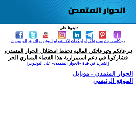
تابعونا على:
بودكاست
بنترست
تيلكرام
لينكدإن
الانستغرام
اليوتيوب
التويتر
الفيسبوك
تبرعاتكم وتبرعاتكن المالية تحفظ استقلال الحوار المتمدن،
فشاركونا في دعم استمرارية هذا الفضاء اليساري الحر
[اشترك في قناة ‫«الحوار المتمدن» على اليوتيوب]
الحوار المتمدن - موبايل
الموقع الرئيسي