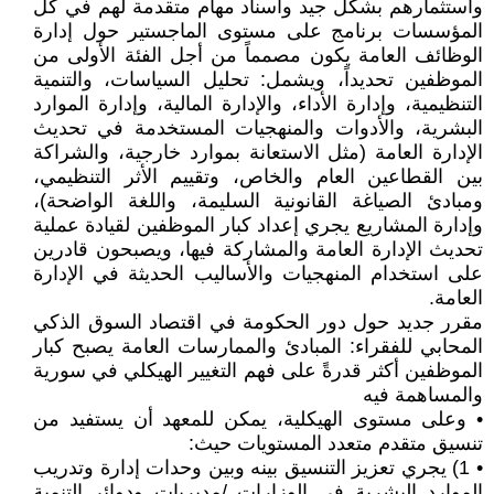
واستثمارهم بشكل جيد واسناد مهام متقدمة لهم في كل
المؤسسات برنامج على مستوى الماجستير حول إدارة
الوظائف العامة يكون مصمماً من أجل الفئة الأولى من
الموظفين تحديداً، ويشمل: تحليل السياسات، والتنمية
التنظيمية، وإدارة الأداء، والإدارة المالية، وإدارة الموارد
البشرية، والأدوات والمنهجيات المستخدمة في تحديث
الإدارة العامة (مثل الاستعانة بموارد خارجية، والشراكة
بين القطاعين العام والخاص، وتقييم الأثر التنظيمي،
ومبادئ الصياغة القانونية السليمة، واللغة الواضحة)،
وإدارة المشاريع يجري إعداد كبار الموظفين لقيادة عملية
تحديث الإدارة العامة والمشاركة فيها، ويصبحون قادرين
على استخدام المنهجيات والأساليب الحديثة في الإدارة
العامة.
مقرر جديد حول دور الحكومة في اقتصاد السوق الذكي
المحابي للفقراء: المبادئ والممارسات العامة يصبح كبار
الموظفين أكثر قدرةً على فهم التغيير الهيكلي في سورية
والمساهمة فيه
• وعلى مستوى الهيكلية، يمكن للمعهد أن يستفيد من
تنسيق متقدم متعدد المستويات حيث:
• 1) يجري تعزيز التنسيق بينه وبين وحدات إدارة وتدريب
الموارد البشرية في الوزارات /مديريات ودوائر التنمية