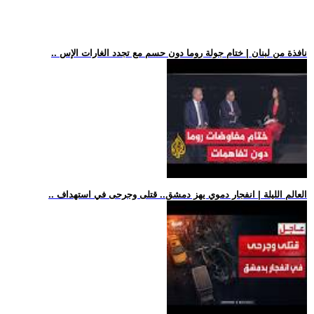
.. نافذة من لبنان | ختام جولة روما دون حسم مع تجدد الغارات الإس
.. العالم الليلة | انفجار دموي يهز دمشق.. قتلى وجرحى في استهداف