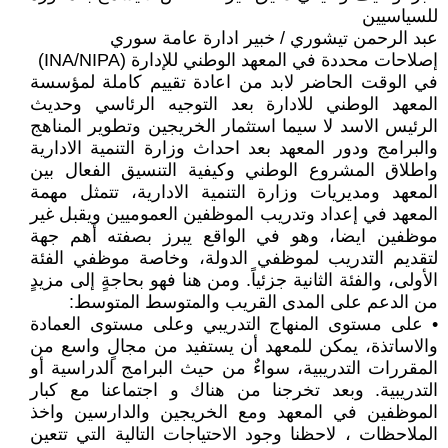
للسياسيين
عبد الرحمن تيشوري / خبير ادارة عامة سوري
إصلاحات محددة في المعهد الوطني للإدارة (INA/NIPA)
في الوقت الحاضر لابد من اعادة تقييم كاملة لمؤسسة
المعهد الوطني للادارة بعد التوجيه الرئاسي وحديث
الرئيس الاسد لا سيما استثمار الخريجين وتطوير المناهج
والبرامج ودور المعهد بعد احداث وزارة التنمية الادارية
واطلاق المشروع الوطني وكيفية التنسيق الفعال بين
المعهد ومديريات وزارة التنمية الادارية، تتمثل مهمة
المعهد في إعداد وتدريب الموظفين العموميين ويقبل غير
موظفين ايضا، وهو في الواقع يبرز بصفته أهم جهة
لتقديم التدريب لموظفي الدولة، وخاصة موظفي الفئة
الأولى، والفئة الثانية جزئياً. ومن هنا فهو بحاجةٍ إلى مزيدٍ
من الدعم على المدى القريب والمتوسط المتوسط:
• على مستوى المنهاج التدريبي وعلى مستوى العمادة
والاساتذة، يمكن للمعهد أن يستفيد من مجالٍ واسع من
المقررات التدريبية، سواءٌ من حيث البرامج الدراسية أو
التدريبية. وبعد تخرجنا من هناك و اجتماعنا مع كبار
الموظفين في المعهد ومع الخريجين والدارسين واخذ
الملاحظات ، لاحظنا وجود الاحتياجات التالية التي تتعين