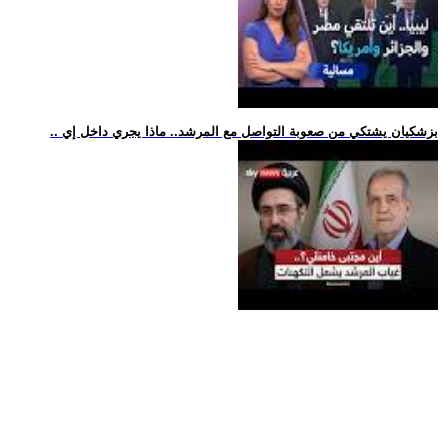
.. بزشكيان يشتكي من صعوبة التواصل مع المرشد.. ماذا يجري داخل إي