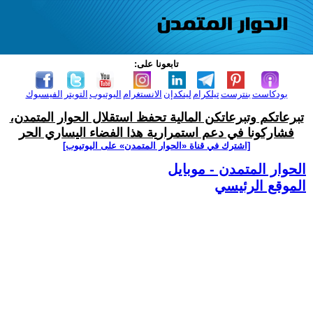
تابعونا على:
بودكاست
بنترست
تيلكرام
لينكدإن
الانستغرام
اليوتيوب
التويتر
الفيسبوك
تبرعاتكم وتبرعاتكن المالية تحفظ استقلال الحوار المتمدن،
فشاركونا في دعم استمرارية هذا الفضاء اليساري الحر
[اشترك في قناة ‫«الحوار المتمدن» على اليوتيوب]
الحوار المتمدن - موبايل
الموقع الرئيسي