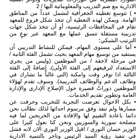
الادارية مع ضم التدريب والمعلوماتية اليها / 2
• ) تتوسع تغطيته الجغرافية لتشمل عدداً من المناطق
الهامة. ويمكن لهذه التغطية أن تتخذ شكل فروع للمعهد
تقام في المحافظات الرئيسية، أو أن تتخذ شكل جهات
تدريبية مستقلة تنسق عملها مع المعهد عبر نوعٍ من
الترتيب الشبكي؛
• أما على مستوى المهام، فيمكن للنشاط التدريبي أن
يستفيد من توسيع مهام المعهد بحيث تشمل الفئة الثانية /
في مرحلة لاحقة / من الموظفين (وليس من يجري
الاستعداد لترفيعهم إلى الفئة الأولى)، إضافةً إلى الفئة
الثالثة اذا توفر وقت وامكنة (التي غالباً ما تشارك في
وظائف الدعم والوظائف التدريبية). وسوف تقدم لهؤلاء
الموظفين دوراتٌ قصيرة حول الإصلاح الإداري والإدارة
العامة وتطوير تقديم الخدمات.
• بكل الاحوال تعرضت التجربة للتخريب وحرفت عن
مسارها ولم تنفذ وفق مرسوم احداثها لذلك نطالب نحن
دائما باعادة التقييم لها والافادة من الخريجين لما فيه
مصلحة سورية والسوريين ونحن كنا نعول كثيرا على
الوزير حسان النوري / اقيل الوزير النوري الان لانه فشل
في تنفيذ رؤية السيد الرئيس وتاجر بالتنمية الادارية