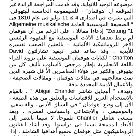
موضوعه الوحيد للانهاية. وقد قدمت المراجعة الرائدة غير
الموقعة ل "هوفمان" ، للسيمفونية الخامسة لبيتهوفن،
التي نشرت في اصدارى 4 & 11 يوليو فى عام 1810 فى
" الصحيفة الموسيقية العامة Allgemeine musikalische
Zeitung "1" إدعاءا مماثلا ، على الرغم من أن هوفمان
لم يربط بعدهناك الآلات الموسيقية مع المفهوم الرئيسي
الآخر للرومانتيكية الألمانية – بالحنين الصعب تفسيره
للأبدية . وقد ساعد نشر "ديفيد تشارلتون David
Charlton " لكتابات هوفمان الموسيقية على تزويد القراء
باللغة الانجليزية بإطار مرجعي لأاسلوب تأليف كل من
بيتهوفن والكثير من هؤلاء المعاصرين الأ قل شهرة الذين
تمت معالجتهم في مقالات هوفمان ، ومقالات الصحيفة ،
والأعمال الأدبية المحددة بدقة .
وتهدف " أبيجايل شانتلر Abigail Chantler " ، بالقيام
بالاستخدام الغزير للاقتباسات والتعليق من هذه الطبعة ،
الآن إلى وضع "هوفمان " في السياق الأدبي ، والفلسفي،
والموسيقى ، والاجتماعي والسياسي لعصره . ويعد
مسعى شانتلر Chantler طموحا، لا سيما بالنظر إلى
الأبعاد المدمجة نسبيا فى دراستها، وقد أشاد الفنانون
الرومانتيكيون مثل هوفمان بجميع أهدافها الشاملة . إذا،