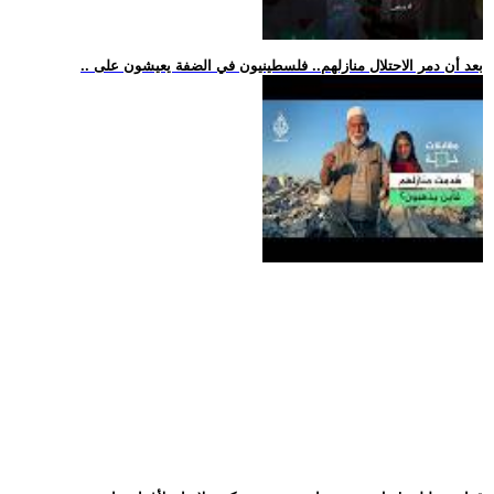
.. بعد أن دمر الاحتلال منازلهم.. فلسطينيون في الضفة يعيشون على