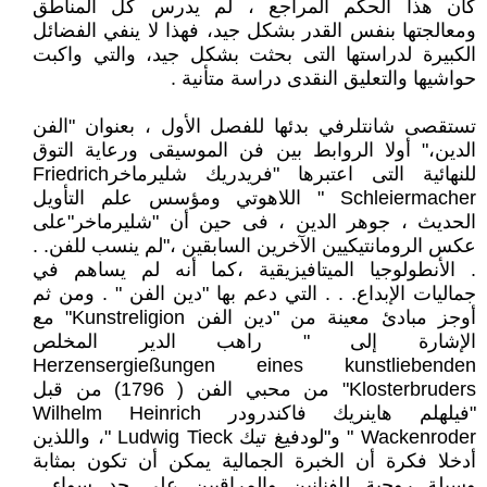
كان هذا الحكم المراجع ، لم يدرس كل المناطق
ومعالجتها بنفس القدر بشكل جيد، فهذا لا ينفي الفضائل
الكبيرة لدراستها التى بحثت بشكل جيد، والتي واكبت
حواشيها والتعليق النقدى دراسة متأنية .
تستقصى شانتلرفي بدئها للفصل الأول ، بعنوان "الفن
الدين،" أولا الروابط بين فن الموسيقى ورعاية التوق
للنهائية التى اعتبرها "فريدريك شليرماخرFriedrich
Schleiermacher " اللاهوتي ومؤسس علم التأويل
الحديث ، جوهر الدين ، فى حين أن "شليرماخر"على
عكس الرومانتيكيين الآخرين السابقين ،"لم ينسب للفن. .
. الأنطولوجيا الميتافيزيقية ،كما أنه لم يساهم في
جماليات الإبداع. . . التي دعم بها "دين الفن " . ومن ثم
أوجز مبادئ معينة من "دين الفن Kunstreligion" مع
الإشارة إلى " راهب الدير المخلص
Herzensergießungen eines kunstliebenden
Klosterbruders" من محبي الفن ( 1796) من قبل
"فيلهلم هاينريك فاكندرودر Wilhelm Heinrich
Wackenroder " و"لودفيغ تيك Ludwig Tieck "، واللذين
أدخلا فكرة أن الخبرة الجمالية يمكن أن تكون بمثابة
وسيلة روحية للفنانين والمراقبين على حد سواء .