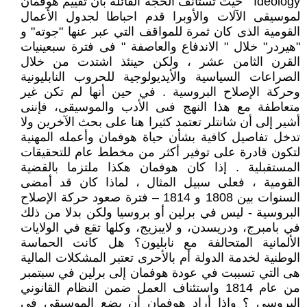
Ideology " حيث تستأنف الحجة القائلة بأن تقييم هوفمان
لموسيقى الآلات والأوبرا قدم احباطا لجدول الأعمال
القومية الذى كان ثمرة للمواقف التي عبر عنها "جوته" و
"هيردر" خلال " الاندفاع والعاصفة " فى فترة سبعينيات
القرن الثامن عشر ، ولكن حينئذ اشتدت من خلال
الصراعات السياسية والأيديولوجية للحروب النابليونية
وحركة الإصلاح البروسية . في حين أنها لم تكن غير
متعاطفة مع هذا النهج فىى الأدب والموسيقى، فإننى
أشير إلى أن شانتلر تعتمد كثيرا هنا على بحث الآخرين ولا
تدخل تفاصيل كافية بشأن حياة هوفمان وأعمله المهنية
لتكون قادرة على توفير أكثر من مخطط عام للتحقيقات
المستقبلية . إذا كان هوفمان هكذا ملتزما بالقضية
القومية ، فعلى سبيل المثال ، لماذا كان قد أمضى
السنوات بين 1808 و 1814 – فترة صعود حركة الإصلاح
البروسية - ليس في برلين أو بروسيا ولكن بدلا من ذلك
في بامبرج، ودريسدن، و لايبزيج، وكلها تقع في الولايات
الألمانية المتحالفة مع نابليون؟ هل كانت الحماسة
الوطنية لخدمة الدولة أم بالأحرى تعتبر المشكلات المالية
هى التي تسببت في عودة هوفمان إلى برلين في سبتمبر
من عام 1814 واستئناف العمل ضمن النظام القانوني
البروسي ؟ وإذا أراد هوفمان أن يضع الموسيقى في