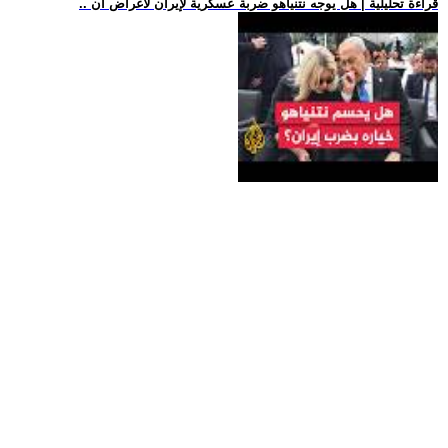
.. قراءة تحليلية | هل يوجه نتنياهو ضربة عسكرية لإيران لأغراض ان