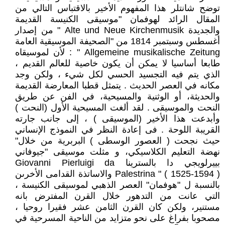
توضح شانتلر هذا المفهوم الأخير بالاقتباس التالي من
المقال الرائد لهوفمان "موسيقى الكنيسة القديمة
والجديدة Alte und Neue Kirchenmusik " من إصدار
أغسطس وسبتمبر 1814 من "الصحيفة الموسيقية العامة
Allgemeine musikalische Zeitung " : لأن لموسيقاه
طابعا أساسيا لا يمكن أن يكون خاصية للعالم القديم ،
الذي يتم فيه التجسيد الحسي لكل شيء ، ولكن وجد
مكانه في العصر الحديث . يتمثل قطبا المعارضة القديمة
والحديثة، أو الوثنية والمسيحية، في الفن عن طريق
النحت والموسيقى . لقد ألغت المسيحية الأول (النحت )
وأبدعت هذا الأخير (الموسيقى ) ، إلى جانب جارته
القريبة اللوحة . فى إعادة النظر في النموذج الإنساني
حيث نجحت ( العصور الوسطى ) البربرية من خلال"
نهضة التعليم الكلاسيكي، و مثلت موسيقى "جيوفاني
بييرلويجي دا بالسترينا Giovanni Pierluigi da
Palestrina " ( 1525-1594 ) والاساتذة القدامى الأخرىن
بالنسبة ل "هوفمان" العصر الذهبي لموسيقى الكنيسة ،
التي عانت من التدهور خلال القرن المفترض بانه
مستنير، ولكن كان القرن الثامن عشر فقيرا روحيا ،
مصحوبا بفراغ على نحو متزايد من الناحية المسرحية في