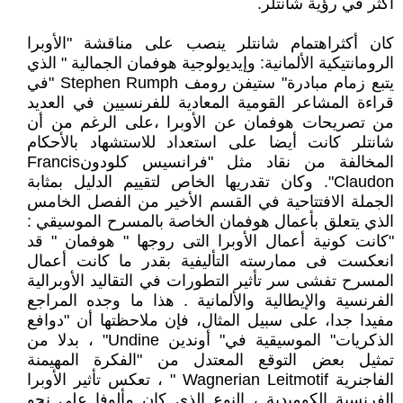
أكثر في رؤية شانتلر.
كان أكثراهتمام شانتلر ينصب على مناقشة "الأوبرا
الرومانتيكية الألمانية: وإيديولوجية هوفمان الجمالية " الذي
يتبع زمام مبادرة" ستيفن رومف Stephen Rumph "في
قراءة المشاعر القومية المعادية للفرنسيين في العديد
من تصريحات هوفمان عن الأوبرا ،على الرغم من أن
شانتلر كانت أيضا على استعداد للاستشهاد بالأحكام
المخالفة من نقاد مثل "فرانسيس كلودونFrancis
Claudon". وكان تقدريها الخاص لتقييم الدليل بمثابة
الجملة الافتتاحية في القسم الأخير من الفصل الخامس
الذي يتعلق بأعمال هوفمان الخاصة بالمسرح الموسيقي :
"كانت كونية أعمال الأوبرا التى روجها " هوفمان " قد
انعكست فى ممارسته التأليفية بقدر ما كانت أعمال
المسرح تفشى سر تأثير التطورات في التقاليد الأوبرالية
الفرنسية والإيطالية والألمانية . هذا ما وجده المراجع
مفيدا جدا، على سبيل المثال، فإن ملاحظتها أن "دوافع
الذكريات" الموسيقية في" أوندين Undine" ، بدلا من
تمثيل بعض التوقع المعتدل من "الفكرة المهيمنة
الفاجنرية Wagnerian Leitmotif " ، تعكس تأثير الأوبرا
الفرنسية الكوميدية ، النوع الذي كان مألوفا على نحو