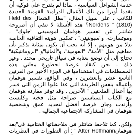
خدمة الشواغل السياسية ، لماذا لم يقترح على فوكيه أن
يقدما أوبرا من تلك الأعمال الدرامية القومية العديدة
للكاتب ، على سبيل المثال، "بطل الشمال Held des
Nordens " (1810)؟ هذه الأسئلة لا تنفي أن أطروحة
شانتلر عن تفسير هوفمان لموسيقى "جلوك" ،
وموتسارت، و"سبونتيني" ، تعكس هويته الثقافية الخاصة
بدلا من هويتهم ، إلا أنه يجب أن تكون بمثابة تذكير بأن
مفاهيم مثل "الأمة"، "القومية"، و"ألمانيا"و "الرومانتيكية"
تحتاج إلى أن توضع بعناية في سياق تاريخي محدد . وغير
ذلك ، نحن كنقاد عرضة لخطورة معاني هذه
المصطلحات فى استخدامها في الجزء الأخير من القرنين
التاسع عشر والعشرين ، وفي الواقع، تفسير هوفمان
وأعماله بنفس الطريقة التي عفا عليها الزمن التى فسر
بها أعمال الملحنين " الآخرين . وقد توفر مقارنة هوفمان
مع الكتاب السياسيين صراحة مثل فخته وكليست
وأرندت وجان فرصة أفضل لتحديد عمق وشخصية
هوفمان في المشاركة الاجتماعية الجمالية .
ولكن، كما تلاحظ شانتلر في ملاحظاتها الختامية في"بعد
هوفمانAfter Hoffmann " : أن التطورات في النظريات