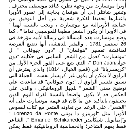
أوبرا موتسارت من وجهة نظره كناقد موسيقى محترف .
وتشير شانتلر إلى أن هوفمان بحاجة إلى تصور الأوبرا
باعتبارها تحقيقا لفكرة شعرية من أجل التوفيق بين
جماليته الأوبرالية مع موتسارت ، ويجب بالنسبة لهما "
في الأوبرا أن يكون الشعر مطيعا للموسيقى تماما " ، كما
وضع موتسارت هذه المسألة في رسالة لأبيه مؤرخة في
26 سبتمبر 1781 . والمثير للدهشة، أنها تضيع الفرصة
لمناقشة تفسير "هوفمان" ل "دون جيوفانى " ل
"موتسارت" كعمل من الشعر السامى في حكايته "دون
جوانDon Juan "، الذي يتبع على الفور الجزء الأول من
"كريسلريانا" في (قطع الخيال، 1814) والذي يفترض أن
الراوي لا يمكن أن يكون غير كريسلر نفسه . الجملة التي
تسبق تفسير الراوي ل "دون جيوفاني" قد ساعدت علي
توضيح معنى "الشعر " للجيل الرومانتيكي ، والذي على
العكس قد لا يكون واضحا بالنسبة لقراء اليوم الذين
يختلفون بالتأكيد عن ما كان قد فهمه موتسارت على أنه
"الشعر"، على الرغم من تعاونه المثمر مع كتاب لنصوص
الأويرا مثل "لورينزو دا بونتي Lorenzo da Ponte "
و"إيمانويل شيكانيدر Emanuel Schikaneder ": الشاعر
فقط يفهم الشاعر؛ والحساسية الرومانتيكية فقط يمكن