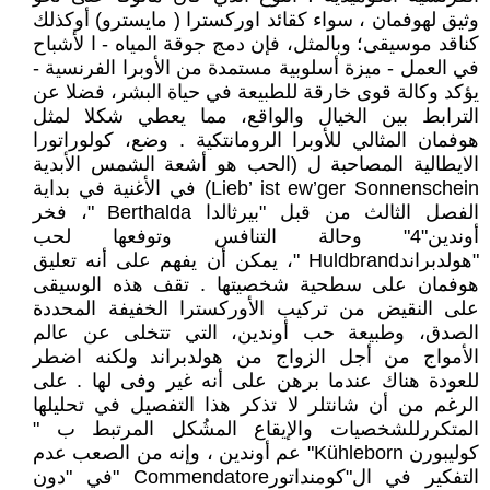
وثيق لهوفمان ، سواء كقائد اوركسترا ( مايسترو) أوكذلك
كناقد موسيقى؛ وبالمثل، فإن دمج جوقة المياه - ا لأشباح
في العمل - ميزة أسلوبية مستمدة من الأوبرا الفرنسية -
يؤكد وكالة قوى خارقة للطبيعة في حياة البشر، فضلا عن
الترابط بين الخيال والواقع، مما يعطي شكلا لمثل
هوفمان المثالي للأوبرا الرومانتكية . وضع، كولوراتورا
الايطالية المصاحبة ل (الحب هو أشعة الشمس الأبدية
Lieb’ ist ew’ger Sonnenschein) في الأغنية في بداية
الفصل الثالث من قبل "بيرثالدا Berthalda "، فخر
أوندين"4" وحالة التنافس وتوفعها لحب
"هولدبراندHuldbrand "، يمكن أن يفهم على أنه تعليق
هوفمان على سطحية شخصيتها . تقف هذه الوسيقى
على النقيض من تركيب الأوركسترا الخفيفة المحددة
الصدق، وطبيعة حب أوندين، التي تتخلى عن عالم
الأمواج من أجل الزواج من هولدبراند ولكنه اضطر
للعودة هناك عندما برهن على أنه غير وفى لها . على
الرغم من أن شانتلر لا تذكر هذا التفصيل في تحليلها
المتكررللشخصيات والإيقاع المشُكل المرتبط ب "
كوليبورن Kühleborn" عم أوندين ، وإنه من الصعب عدم
التفكير في ال"كومنداتورCommendatore "في "دون