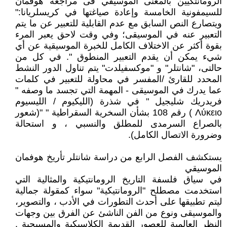
الرومانتكيين بالمعنى الموسيقي فى مراجعة هوفمان
للسيمفونية الخامسة وإعادة صياغتها في كريسلريانا:"
ويتصارع النص السابق مع عدم القابلية للتعبير عن ما يتم
التعبير عنه في الموسيقى؛ وفي وقت لاحق يعبر المرء
بقوة أكثر عن الاختلاف الكامل للخبرة الموسيقية عن أي
شيء يمكن أن يقدم التعبير المنطوق ". في كل من
حالتى، "شانتلر" و "موكسفيلدت" يتم تناول الدور النشط
المحدد للقارئ /المفسر في محاولة للتعبير في كلمات
عما يدرك في الموسيقى - المهمة التي تجسد ما وصفه "
فريدريك شليجيل " في شذرة (الليكيوم / الليسيوم
Λύκειο ) رقم 108 بشأن السخرية السقراطية " "(شعور
بالصراع السرمدى للمطلق والنسبي ، و استحالة
وضرورة الاتصال الكامل).
يستكشف الفصل الرابع من دراسة شانتلر تأريخ هوفمان
الموسيقي
في سياق فلسفة التاريخ الرومانتيكية والمثالية التي
استخدمت مصطلح "الرومانتيكية" سواء كمقولة جمالية
ليتم تطبيقها على أحدث التطورات في الأدب ، والتصوير،
والموسيقى ونوع من الفن الناشئ عن الفرق بين وجهات
النظر العالمية للعصور القديمة الكلاسيكية والمسيحية .