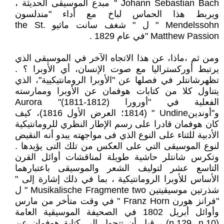
Johann Sebastian Bach " مبدع الموسيقى الحديثة ،
ويربط هذا الحماس لباخ مع أداء "مندلسون
Mendelssohn " ل " شغف سانت ماثيو the St.
Matthew Passion "في عام 1829 .
ومن ثم ،ماذا، عن هذا الاتجاه الآخر في الموسيقى الذي
يرتبط أوركستراليا مع صوت الإنسان، أي الأوبرا ؟ .
تظهرشانتلر في فصلها عن "الأوبرا الرومانتيكيية"، الذي
يتناول كلا من كتابات هوفمان عن الأوبرا وممارسته
الفعلية في "أورورا Aurora "(1811-1812)
و"أوندينUndine " (1814؛ العرض الأول 1816)، كيف
كان هوفمان قادرا على رسم الإطار النظري للرومانتيكية
الأدبية للثناء على النوع الذي فى مواجهته يبدو أنه النقيض
لنوع الموسيقى التي على العكس من تلك التى يؤيدها .
وتكرس شانتلر حاشية طويلة لمناقشات أوائل القرن
التاسع عشر لتوليف الشعر والموسيقى باعتبارهما
الأساس للأوبرا الرومانتيكية ، بما في ذلك إشارة إلى "
شذرتين موسيقيتين Musikalische Fragmente two " ل
"فرانز هورن Franz Horn " في وقت متأخر من مارس
وأوائل أبريل 1802 في الصحيفة الموسيقية العامة
(p.129، n.10) ، قبل أن تتحول إلى كتابة هوفمان عن