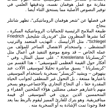
مقارنة مع عمل هوفمان نفسه، وتدقيقها العلمي في
توفير النصوص الأصلية مما يستحق الثناء أيضا .
في فصلها عن "شعر هوفمان الرومانتيكى"، تظهر شانتلر
بنجاح
طبيعة الملامح الرئيسية للجماليات الرومانتيكية المبكرة ،
كما نشرها المنظرون مثل "فريدريك شليجيل Friedrich
Schlegel"، مثل الأرابيسك ، التهذيب المتعمد والترتيب
المتشظى ، واستخدام الانفصال الساخر للمؤلف من
عمله الخاص – قد وضع موضع التنفيذ في أعمال مثل
"كريسلريانا Kreisleriana ". على سبيل المثال، وفي "
أفكار حول القيمة العظمى للموسيقى" - هذا القسم من
"كريسلريانا " يسبق مباشرة تحليلا لموسيقى الآلات عند
بيتهوفن – ويشيد "كريسلر" بسخرية باستخدام الموسيقى
باعتبارها ممتعة ، بل التحول غير المنطقى لجوانب الحياة
المقدرة حقا ، أي النجاح التجاري والاجتماعي،وهو يسخر
منهم باعتبارهم حمقى مضللين هؤلاء الملحنين الفقراء و
المتحمسين الذين يرون في الموسيقى أي قيمة
ميتافيزيقية. وهو يترك للقارئ المميز ليقوم بالربط بما يعد
فعلا وجودا تمت الإشادة به أو السخرية منه .