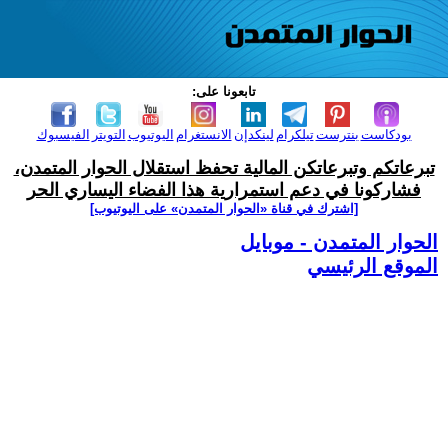
تابعونا على:
بودكاست
بنترست
تيلكرام
لينكدإن
الانستغرام
اليوتيوب
التويتر
الفيسبوك
تبرعاتكم وتبرعاتكن المالية تحفظ استقلال الحوار المتمدن،
فشاركونا في دعم استمرارية هذا الفضاء اليساري الحر
[اشترك في قناة ‫«الحوار المتمدن» على اليوتيوب]
الحوار المتمدن - موبايل
الموقع الرئيسي