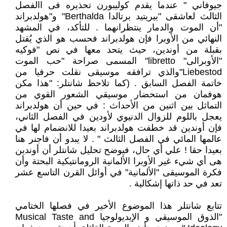
جيوفاني " عندما يقدم كوليبورن تحذيره فى االفصل
الثالث لعاشقى "بيريتيد برتالدا Berthalda" و"هولدبراند
"أن الموت والدمار ينتظرانهما . للتأكد، في المشهد
النهائي من الأوبرا فإن هولدبراند فحسب هو الذي يُقتل
بقبلة من أوندين، حيث يتحد معها في نص "فوكيه
"الأوبرالى" libretto" المسمى صراحة "حب الموت
Liebestod"والذي ترافقه موسيقى نقلت حرفيا من
خاتمة الفصل السابق . (كما تلاحظ شانتلر: "هذا مكن
هوفمان من استحضار موسيقي الشعور القوي من
التماثل بين اثنين من الأحداث : في حين أن هولدبراند
يعجل باللوم للزوال الدنيوي لأودين في الفصل الثاني،
فإن أوندين قد خطفت هولدبراند بعيدا للانضمام لها في
عالمها المائي في الفصل الثالث " . لا يبدو أن فاجنر هنا
بعيدا حقا ! علي أي حال، فيوضح تحليل شانتلر أن أوندين
هى أي شيء غير الأوبرا الألمانية الرومانتيكية البحتة وأن
فكرة الموسيقى "الألمانية" في أوائل القرن التاسع عشر
تعد في حد ذاتها إشكالية .
تتابع شانتلر هذا الموضوع الأخير في فصلها الختامي
"الذوق الموسيقي و الإيديولوجيا Musical Taste and