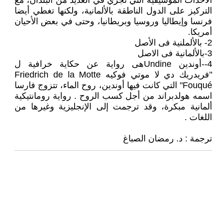
الأحداث الموسيقية التي تجري في العديد من البلدان، مع
التركيز على الدول الناطقة بالألمانية، ولكنها تغطي أيضا
فرنسا وإيطاليا وروسيا وبريطانيا، وحتى في بعض الأحيان
أمريكا.
2- بالألملنية فى الأصل
3-بالألمانية فى الاصل
4--أوندين Undineهى رواية عن حكاية خرافية ل
"فريدريك دي لا موتي فوكيه Friedrich de la Motte
Fouqué" التي كانت فيها أوندين، روح الماء، تتزوج فارسا
اسمه هولدبراند من أجل كسب الروح . رواية رومانتيكية
ألمانية مبكرة، وقد ترجمت إلى الإنجليزية وغيرها من
اللغات .
ترجمة : د. رمضان الصباغ