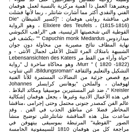
ويعتبرهذا العمل ذا أهمية مركزية بالنسبة لعمل هوفمان
الفني والنقدي أكثر مما أشارت شانتلر ، ربما لأنها فشلت
في مناقشة روايتى هوفمان : "إكسير الشيطان "Die
Elixiere des Teufels ، (1815-1816) ، وهو الرواية
القوطية التي شخصيتها الرئيسية، هى "الراهب الكبوشي
ميداردوس Capuchin monk Medardus "" ،يكشف في
نهاية المطاف نتائج مصيرية من محاولة دون جوان
الشببيهة بامتلاك المرء للمثل الأعلى لجمال الأنثى - و
"حياة وآراء من القط مر Lebensansichten des Katers
Murr " ( 1820 -1822)، وهو محاكاة ساخرة ل "رواية
التشكيل والتعليم والثقافة "Bildungsroman، التي تتناوب
مع قصص جزئية من النضالات المستمرة للأنا الفنية
لهوفمان ، والملحن "يوهانس كرايسلر Johannes
Kreisler "، ضد غير المستنيرين موسيقيا ومكائد البلاط .
في هذه الأعمال الأدبية وغيرها ، يجعل هوفمان إشكالية
عالم الفن كمصدر جنونى محتمل وحتى إجرامى ،مناقشا
المخاطر فضلا عن مناطق الجذب في الفن . وقد
ساعدت مثل هذه المناقشة شانتلرعلى توضيح منشأ
الصور "القوطية" المرتبطة بموسيقى بيتهوفن في
مراجعة كل من هوفمان 1810 للسيمفونية الخامسة