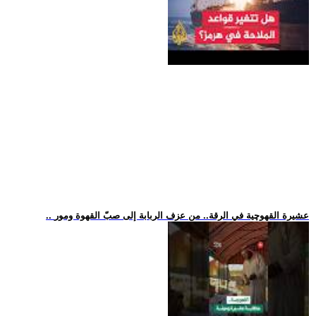
.. عشيرة القهوچية في الرقة.. من عزف الربابة إلى صبّ القهوة ومور