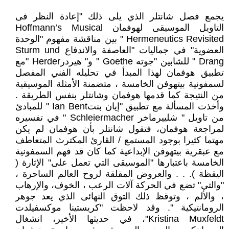
يجمع فصل شانتلر الذي يلى ذلك "إعادة النظر فى
التاويل الموسيقى لهوفمان Hoffmann’s Musical
Hermeneutics Revisited " بين مناقشة مفهوم "الوحدة
العضوية" في جماليات "العاصفة والاندفاع Sturm und
Drang " للشابين "جوته Goethe " و" هيردرHerder "مع
تطبيق هوفمان لهذا المبدأ في تحليله الفني المفصل
لسمفونية بيتهوفن الخامسة ، متضمنة الأمثلة الموسيقية
من النتيجة كما قدمها هوفمان وشانتلر بنفس الطريقة .
وأخذت المسألة مع تطبيق "إيان بنتIan Bent " للمبادئ
من تاويل " شلييرماخر Schleiermacher " في تفسيره
لمراجعة هوفمان، فتقول شانتلر بأن هوفمان لم يكن
مهتما كثيرا بوجود المستمع / القارئ المكترث المتعاطف
مع عبقرية بيتهوفن الإبداعية كما كان قد فهم السمفونية
الخامسة باعتبارها "الموسيقى التي تعمل على" الإثارة (
اليقظة ). . . والعروض المقلقة لروح العالم الساحرة ،
"والتي" تضع في الحركة آلات الرعب ، الخوف، والإرهاب
، والألم ، وتوقظ ذلك التوق النهائى الذي يعد جوهر
الرومانتيكية ". وقد لاحظت "كريستينا موكسفيلدت
Kristina Muxfeldt"، في حديثها الأخير، انشغال