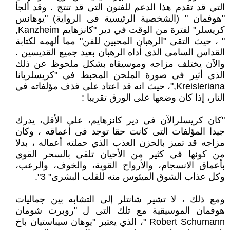
التي قد تقدم هذا الدعم للفنون التى قد تنتج . وقد ألجأ
"هوفمان " (الشخصية الرئيسية فى الرواية) "يوهانس
كريسلر" لفترة من الوقت في دير "كانزهايم Kanzheim,
" ، حيث التقى "الرهبان المحبين للفن" مما ألهمه لكتابة
القداس السامى الذى أداه الرهبان بعيد جميع القديسين .
والآن يختلف مزاجه وموسيقاه بشكل ملحوظ عن ذلك
الذي أثير في صورة الملحن المحبط في "كريسلريانا
Kreisleriana,"، حيث انه قد اعتاد على قذف مؤلفاته في
النار، إذا كان وضعها على الورق تقريبا :
"كان كريسلرالآن في دير كانزهايم، على الأقل، يدرك
جيدا المؤلفات التى كانت حقا توجد فى أعماقه ، وكان
مزاجه قد تميز بالحزن العذب الذي حملته أعماله ، بدلا
من كونها في كثير من الأحيان تلقي بالسحر القوي
بأعماق الانسجام، والأرواح القوية، والخوف، والرعب،
وكل عذاب الشوق الميئوس منه للقلب البشرى" 3".
ومع ذلك ، لا تشير شانتلر إلى التشابه بين جماليات
هوفمان الموسيقية مع تلك التى ل "روبرت شومان
Robert Schumann "، الذي يعتبر "يوهان سيباستيان باخ