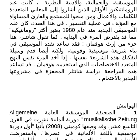
الموسيقية، والجمالية، والأدبية النظرية "، كانت عند
الرومانتيكين الأوائل الذين أشاروا إلى المعاني المتعددة
للكلمات والأعمال ومن منحوا للمستمع والقارئ المساواة
مع المؤلف في عملية التفسير . في هذا الصدد، كان علم
الموسيقى الجديد منذ عام 1980 يعتبر أكثر "رومانتيكية"
مما قد يفترض المرء في البداية . كما تقول شانتلر، هذا
جزء من إرث هوفمان : فقد ساعد نقده الموسيقي في
بناء شريعة موسيقية وقومية، ولكنه أيضا قدم وسيلة
لتفكيك هذه الشريعة نفسها ، إذا أخذ المرء نفس النهج
المتعدد الاختصاصات الذي استخدمه هوفمان . قد تساعد
هذه المراجعة دراسة شانتلر المحفزة في مشروعها
الجدير بالاهتمام .
الهوامش
1 -" الصحيفة الموسيقية العامة Allgemeine
musikalische Zeitung " دورية ألمانية نشرت في القرن
التاسع عشر. وقد وصفها كوميني (2008) بأنها "أول دورية
موسيقية باللغة الألمانية في عصرها". واستعرضت