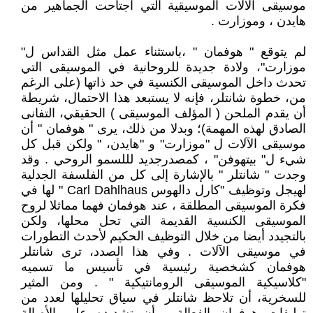
موسيقى الآلات الموسيقية التي اجتاحت الجماهير من
هايدن ، وموزارت .
لم يتوقع " هوفمان " ،باستثناء عمل مثل القداس ل"
موزارت"، ولادة جديدة للروحانية في الموسيقى التي
تحدث داخل الموسيقى الكنسية في حد ذاتها (على الرغم
من، خطوة شانتلر، فإنه لا يستبعد هذا الاحتمال، شريطة
أن يقدم الملحن ( المؤلف الموسيقى ) الحقيقي، التفانى
الصادق لهذه المهمة)؛ وبدلا من ذلك، يرى " هوفمان " أن
موسيقى الآلات ل "موزارت" و "هايدن، " ولكن قبل كل
شيء ل" بيتهوفن" ، كمصدرجديد لللسمو الروحي . وقد
وجدت " شانتلر " بالإشارة إلى كل من الفلسفة الجدلية
لهيجل وتوظيف "كارل دالهوس Carl Dahlhaus " لها في
فكرة الموسيقى المطلقة ، عند هوفمان فهما مماثلا لروح
الموسيقى الكنسية القديمة التي تحل محلها، ولكن
بالتجيدد أيضا من خلال التوظيف الحكيم لأحدث التطورات
في موسيقى الآلات . وفي هذا الصدد، ترى شانتلر
هوفمان كشخصية رئيسية في تأسيس ما تسميه
"كلاسيكية الموسيقى الرومانتيكية " . ومن المثير
للسخرية، أن تلاحظ شانتلر في سياق تحليلها لعدد من