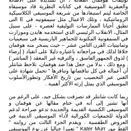
توليفات هوفمان الفعالة ، أن تشديده على الأصالة
والعبقرية الموسيقية في كتاباته النظرية قاد موسيقاه
الخاصة ليتم استبعادها من شريعة الموسيقى الكلاسيكية
الرومانتيكية ، وتلك الاعمال مثل سيمفونيه في E التى
تطبق أحيانا الممارسات التوليفية لعصره - على سبيل
المثال، الانقلاب الرئيسي الذي استخدمه هايدن وموزارت
في السمفونية المكتوبة للجماهير الباريسية فى سبعينيات
وثمانينيات القرن الثامن عشر – حيث يسخر منه هوفمان
خلافا لذلك في مراجعاته باعتباره دليلا على انقياد ( إرضاء
) لذوق الجمهورالفاسق ، والترفيه غير المعقد ( المباشر )
. ومع ذلك ، بدلا من جعل هذا ضد هوفمان، تلاحظ شانتلر
أن أعماله في كل تناقضاتها وتنافرها " تحمل شهادة على
الغني عبر التخصيب بين تاريخ الأفكار وتطورالأسلوب
الموسيقي الذي يمثل إرثه الأكثر أهمية .
ربما كانت شانتلر قد تصرفت بشكل جيد، على الرغم من
أنها تشير إلى أنه في ختام مقالها عن هوفمان و
الموسيقى الكنسية القديمة والجديدة تدعو صراحة لدعم
الدولة للجمعيات الكورالية لأداء الموسيقى الدينية في
العروض الطقسية . ويقدم الجزء الثالث من روايته "
القط مور Kater Murr " تعبيرا خياليا عن نوع الموسيقى