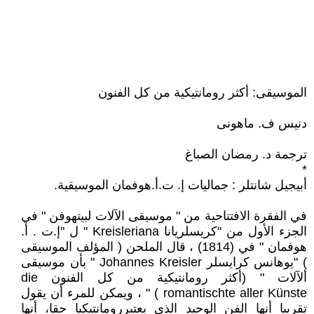
الموسيقى: أكثر رومانتيكية من كل الفنون
دنيس ف. ماهونى
ترجمة د. رمضان الصباغ
*
أبيجيل شانتلر : جماليات إ. ت.أ.هوفمان الموسيقية.
في الفقرة الافتتاحية من " موسيقى الآلات لبيتهوفن " في
الجزء الأول من "كريسلريانا Kreisleriana " ل "إ.ت . أ.
هوفمان " في (1814) ، قال الملحن ( المؤلف الموسيقى
) "يوهانس كرايسلر Johannes Kreisler " بأن موسيقى
ألآلات " (أكثر رومانتيكية من كل الفنون die
romantischte aller Künste ) " ، ويمكن للمرء أن يقول
تقريبا أنها الفن الوحيد الذي يعتبررومانتيكيا حقا، أنها