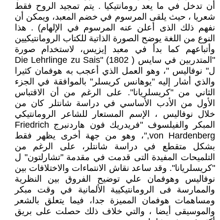
أن تدخل في ما يعد رومانتيكيا . يتم تمجيد الروح فقط
شعريا ، حيث يلقى المرسوم في خضم المعبد، ويمكن أن
نفهم ذلك الذى أعلن عنه المرسوم في الإلهام) . هذا
النوع من اللغة يوضح الصورة الذاتية للكتاب الرومانتيكيين
وأتباعهم كما بدأ في معبد إيزيس، لاستخدام صورة
"المتدربين في سايس Die Lehrlinge zu Sais" (1802 )
ل" نوفاليس "، وهو العمل الذي أعجب به هوفمان كثيرا
والذي أشار إليه "يوهانس كريسلر" بالموافقة في الجزء
الثاني من "كريسلريانا". على الرغم من أن الاقتباس
الأول من الأدب الأساسي في دراسة شانتلر كان من
خلال نوفاليس ، الإسم المستعار للشاعر الرومانتيكي
المبكر والفيلسوف "فريدريك فون هاردنبرج Friedrich
von Hardenberg,"، وهو من جهة أخرى يظهر فقط
بشكل متقطع في دراسة شانتلر، على الرغم من
التلميحات المفيدة التى قدمت في مقدمة "تشارلتون" ل
"كريسلريانا". وقد ساعد نقاش الانتماءات والاختلافات بين
نوفاليس وهوفمان علي توضيح الفروق بين النظرية
والممارسة فى الرومانتيكيية الألمانية في وقت مبكر
ومساهمات هوفمان المميزة جدا، فيما يتعلق بالشعر
والموسيقى أيضا ، والتي خلاف ذلك حصلت على بريق