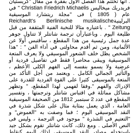
. انها تختتم هذا الفصل الأول بفقرة من مقال "كريستيان
فريدريك ميخاليس Christian Friedrich Michaelis " في
عام ( 1805 ) فى "مجلة ريتشارد الموسيقية
البرلينيةReichardt’s Berlinische musikalische
Zeitung " . باعتباره مثالا للنخبة الفنية المثقفة من قبل
طليعة اليوم . وباعتبارأن ترجمة شانتلر لا تتناول جوهر
عدة جمل رئيسية من هذا المقطع ، سأقتبس أولا عن
الألمانية، ومن ثم أقدم محاولتى في أداء الفن " : "هذا
الشخص يظل خلف الشعور الموسيقي ولا يعرف المتعة
الموسيقية ويبقى محاصرا فقط في تفاصيل فردية أو
عرضية ولا يسمو بنفسه إلى الفهم الكلى الأعظم ،
والتأثير الجمالي الكامل . ويعتمد من أجل التأكد من
المتعة بالموسيقى كثيرا على القوة الفردية للقدرة على
الإدراك والفهم ".وفقا لفهمي لهذا المقطع، " وتظهر
مشاكل مماثلة في اقتباس شانتلر وترجمتها ، وتفسير
المقطع في عدد 2 سبتمبر 1812 من الصحيفة الموسيقية
العامة ، الذي يعمل بمثابة مثال على شكل شذرة في
النقد الموسيقي اليوم ؛ فما وصفت به "الغموض" و
"التعتيم في الشذرة " موجود في الترجمة ، وليس فى
النص الأصلى . ومع ذلك، كانت شانتلر تقوم بشكل جيد
باستخدام مصادر النقد الموسيقى لذلك اليوم كنقاط