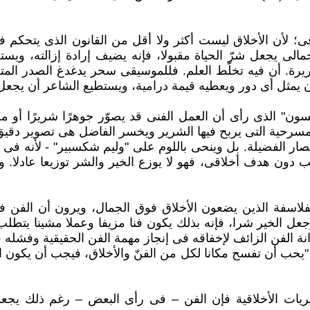
اقى؛ لأن الأخلاق ليست أكثر ولا أقل من القانون الذى يتحكم 
ذا كان الاهتمام الجمالى يجعل شرّ الحياة مقبولا، فإنه يضيف إرادة إز
ريرة. أن فيه تخلّط العلم. فللموسيقى سحر يدغدغ الصدر المت
سون" الذى رأى أن العمل الفنى قد يصوّر جوهرًا شريرًا أو مح
مسرحية التى يربح فيها الشرير ويخسر الفاضل هى تصوير دقيق ل
صار الفضيلة. بل وينحى باللوم على "وليم شكسبير" - لأنه ف
تب دون هدف أخلاقى، فهو لا يوزع الخير والشر توزيعا عادلا. 
الفلاسفة الذين يضعون الأخلاق فوق الجمال، ويرون أن الفن
 وجعل الخير شرا، فإنه بذلك يكون فنا مزيفا وعملا مشينا يتطل
 الفن الزائف لإخفاقه فى إنجاز مهمة الفن الحقيقية وفشله فى
 "يحب أن تفسح مكانا لكل من الفنّ والأخلاق، فيجب أن يكون ا
ريات الأخلاقية فإن الفن – فى رأى البعض – رغم ذلك يجعلن