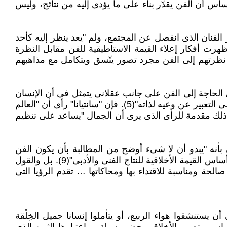
ل الناس أفضل من الوجهة الأخلاقية، أو لأنه مصدر من مصادر المعرفة"(3). وهذا على أساس أن الفن يقدّر بناء على ما يؤدى إليه من نتائج، وليس
لفنان الذى انفصل عن المجتمع، ولم "يعد ينظر إليه كأحد
 فظهرت أفكار إعلاء القيمة الاستاطيقية للفن مقابل النظرة
وا نظرتهم إلى الفن مجرد تصور يتّسق ويتكامل مع مذاهبهم
 الحاجة إلى الفن على جانب عقلانى يتمثل فى أن الإنسان
بوصفه وعيا، يظهر ذاته، يزدوج، يعرض نفسه لوعيه الخاص ولتأمل الآخرين، وبالعمل الفنى يسعى الإنسان – وهو صانعه – إلى التعبير عن وعيه لذاته"(5). فإن "سانتيانا" رأى أن "العالم
 أن يخضع لسيطرة العقل المنظم، ولا يعتدى على المناطق الأكثر فائدة وقدسية"(6). وقد كان ذلك مقدمة للرأى الذى يرى أن الجمال "يساعد على تنظيم
بأنه "يبدو أن لا شىء أوضح من المطالبة بأن يكون الفن
أخلاقيا وأن تكون مهمة الناقد الأولى، أحيانا على الأقل، إصدار أحكام على الأعمال الأدبية (واللوحات وحتى الموسيقى) على أساس القيمة الأخلاقية للنتاج الفنى والأدبى"(9). بل والقول
الحة ومناسبة للاقتداء بها ومحاكاتها … تقدم الرؤيا التى
يستنشقوا هواء الربيع، أو يتأملوا إنسانا جميل الخِلْقة