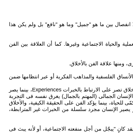
انفصال بين ما هو "جميل" وما هو "نافع" بل ولم يكن هذا
ة والحياة الاجتماعية وغيرها. كما أن العلاقة بين الفن
 ومنها علاقة الفن بالأخلاق.
قد طرحت المشكلة من خلال الاتساق مع الأنساق الفلسفية والمذاهب الفكرية أو عبر انتظامها ضمن
ويتضح من خلال عرض مشكلة العلاقة بين الفن والأخلاق أنه "يوجد نزاع جوهرى بين ما تتطلبه الأخلاق وما يتطلبه الفن فالأخلاق تصر على الارتباط بالخبرات Experiences، بينما يصر
لإنسان الجمالى (المهتم بالجمال) يغرق نفسه فى التجربة
 للحياة، بينما يؤكد الفن على الحقيقة الكيفية، والأخلاق
مير يصير الإنسان مجرد سلسلة من الخبرات غير المترابطة،
كان "يبجّل من أجل منفعته الاجتماعية، أو لأنه يبث فى