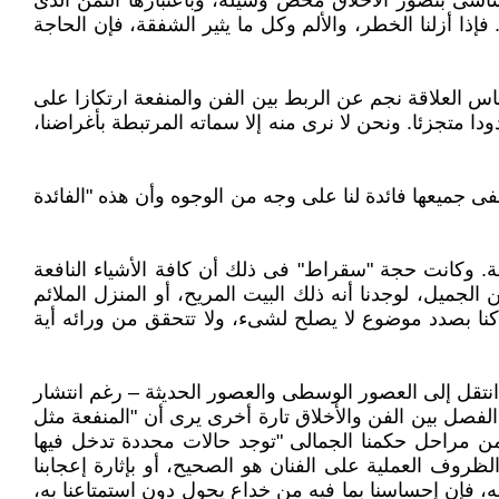
اسى بتصور الأخلاق محض وسيلة، وباعتبارها الثمن الذى
نها النتيجة التى نهضت على خطيئة الإنسان الأولى Origin Sin وعدم كمال تكيفه. فإذا أزلنا الخطر، والألم وكل ما يثير الشفقة، فإن الحاجة
اس العلاقة نجم عن الربط بين الفن والمنفعة ارتكازا على
دا متجزئا. ونحن لا نرى منه إلا سماته المرتبطة بأغراضنا،
 جميعها فائدة لنا على وجه من الوجوه وأن هذه "الفائدة
نفعة. وكانت حجة "سقراط" فى ذلك أن كافة الأشياء النافعة
لجميل، لوجدنا أنه ذلك البيت المريح، أو المنزل الملائم
 كنا بصدد موضوع لا يصلح لشىء، ولا تتحقق من ورائه أية
 انتقل إلى العصور الوسطى والعصور الحديثة – رغم انتشار
ن الفصل بين الفن والأخلاق تارة أخرى يرى أن "المنفعة مثل
 بل يذكر فى موضع آخر – أنه فى مرحلة من مراحل حكمنا الجمالى "توجد حالات محددة تدخل فيها
الظروف العملية على الفنان هو الصحيح، أو بإثارة إعجابنا
نعرف عن شىء أنه "خيالى، لا فائدة له، فإن إحساسنا بما فيه من خداع يحول دون استمتاعنا به،