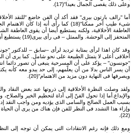
وعلى ذلك يقصى الجمال بعيدا"(17).
أما "رالف بارتون بيرى" فقد أكد أن الفن خاضع "للنقد الأخل
شىء طيب آخر ممكنا"(18) كما رأى أنه إ
العاطفة الأخلاقية، ولكنه يستطيع أيضا أن يقوى العاطفة الش
المتحفز إلى الوحشة. والممثل – فى رأى بيرى(19) يستطيع أن يمثل أى دور ويعطيه قيمة درامية، ويستطيع الشاعر أن يجعل الشر أكثر جاذبية من الخير.
وقد كان اهذا لرأى بمثابة ترديد لرأى –سابق – للدكتور "جون
أخلاقى أعلى لا يتمثل الطبيعة على نحو شامل. كما يرى أن ال
"جونسون" – يؤكد على أن المسرحية ينبغى أن تصور دائما انت
أن يسر الناس بدلا من أن يعلّمهم، إلى حد يبدو معه كأنه يك
ويصرفها فى النهاية دون مزيد من الاهتمام"(20).
ولقد وصلت النظرة الأخلاقية إلى ذروتها عند بعض النقاد و
والإبداع.أما إذا تحول الفنّ إلى أداة لتحطيم الخير والصلاح،
بسبب العمل الصالح والسامى الذى يؤديه ومن واجب النقد إدانة
وإزاء هذا التشدد فى النظر للفن فإن هناك من يرى أن الحياة
(22).
ومع ذلك فإنه رغم الانتقادات التى يمكن أن توجه إلى النظ