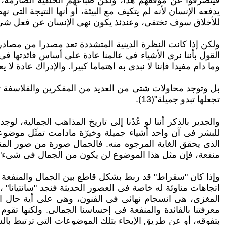
فينصرفوا عن موقفهم هذا، ولكن طباعهم الخلقية الصارمة، و
للأخلاق سوف تختفى، وعندئذ يكون نهى الإنسان عن فعل شىء ما
ولكن إذا كانت النظرة الدينية المتشددة تعد مصدرا من مصادر
القول بأننا نرى الأشياء فى عالمنا عادة على أساس فائدتها فى 
وما دام مفيدا فإننا لا نبدى به اهتماما كبيرا. والإدراك عادة لا ي
بل وتوجد محاولات شتى من العديد من المفكرين والفلاسفة تؤك
تجعلها تبدو جميلة"(13).
والجدير بالذكر أننا لو عُدْنا إلى تاريخ المذاهب الجمالية،
للبشر فى آن واحد أشياء جميلة وخيرّة مادامت تمثّل موضوعات 
الذى يحقق الغاية المرجوه منه. فالجمال صورة من صور المنفع
منفعة، فإن مثل هذا الموضوع لن يكون من الجمال فى شىء"(14)
وإذا كان "سقراط" قد ربط بشكل قاطع بين الجمال والمنفعة أو 
اتجاهات مناوئة له خاصة فى العصور الحديثة فنجد "سانتيانا" ، 
معرفتنا بالفائدة والمنفعة فى إحساسنا الجمالى. ولكنها تقوم 