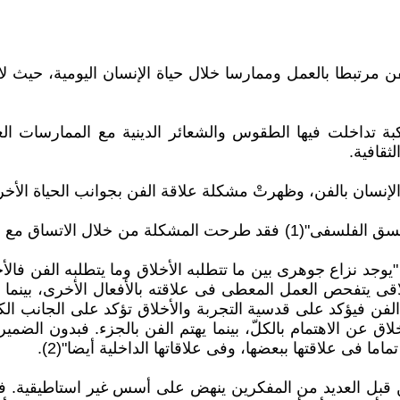
مرتبطا بالعمل وممارسا خلال حياة الإنسان اليومية، حيث لا 
 تداخلت فيها الطقوس والشعائر الدينية مع الممارسات العملي
قافية.
نسان بالفن، وظهرتْ مشكلة علاقة الفن بجوانب الحياة الأخرى،
ونحن "نلتقى فى الجمال وكذلك فى الأخلاق بمشكلة وجود النسق الفلسفى"(1) ف
اقى يتفحص العمل المعطى فى علاقته بالأفعال الأخرى، بينما ا
فن فيؤكد على قدسية التجربة والأخلاق تؤكد على الجانب الكمّى
لاق عن الاهتمام بالكلّ، بينما يهتم الفن بالجزء. فبدون الض
ا فى علاقتها ببعضها، وفى علاقاتها الداخلية أيضا"(2).
 قبل العديد من المفكرين ينهض على أسس غير استاطيقية. فقد 