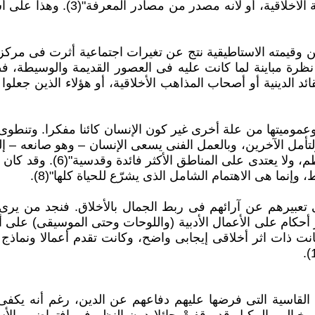
النفوس معتقدات دينية، أو لأنه يجع
وقيمته الاستاطيقية نتج عن تغيرات اجتماعية أثرت فى مركز ا
ى الفن نظرة مباينة لما كانت عليه فى العصور القديمة والوسيطة،
ئد الدينية أو أصحاب المذاهب الأخلاقية، أو هؤلاء الذين جعل
وعموميتها من علة أخرى غير كون الإنسان كائنا مفكرا. وتنطوى
الجمالى محدود المجال؛ فعليه
 تعبيرهم عن آرائهم فى ربط الجمال بالأخلاق. فنجد من يرى 
انت ذات اثر أخلاقى إيجابى واضح، وكانت تقدم أعمالا ونماذج ص
لقاسية التى فرضها عليهم دفاعهم عن الدين، رغم أنه يكفى أن 