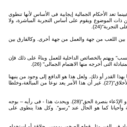
فبينما تعد الأحكام الجمالية إيجابية فى الأساس لأنها تنطوى
 من ذات الموضوع ويقوم على أساس التجربة المباشرة، ولا
لتجربة"(24).
ارق بين اللعب من جهة والعمل من جهة أخرى. وكالفارق بين
 فحسب" ويهتم بالخصائص الداخلية للعمل وبناءً على ذلك فإن
دلة التى أخرجه منها الاهتمام الجمالى" (26).
 بهذا القدر أو ذلك. ولعل هذا هو الدافع إلى وجود من ينبهنا
دائما- منذ أيام أفلاطون- "إلى أن الفن قد يكون ضارًا ولا سيما بالنسبة للصغار، فمن الممكن ان يحطم الشخصية أو يهدم الأخلاق"(27). غير أن هذا الأمر يعد نوعا من المبالغة،وخلطا
ويرى "برتيلمى" أن تشدد هؤلاء (الأخلاقيين) إنما يرجع إلى التشوّه المهنى أو إلى المبالغة فى التحمس، وإلى تضييق التفكير أو الإدّعاء بنصرة الحق"(28). ويحدث هذا - فى رأيه – بوجه
ة وأحيانا كما هو الحال عند "رسو". وكل هذا ينطوى على
إرشاد فى الفن مثل قطع الصخور بموسى حلاقة أو استخدام