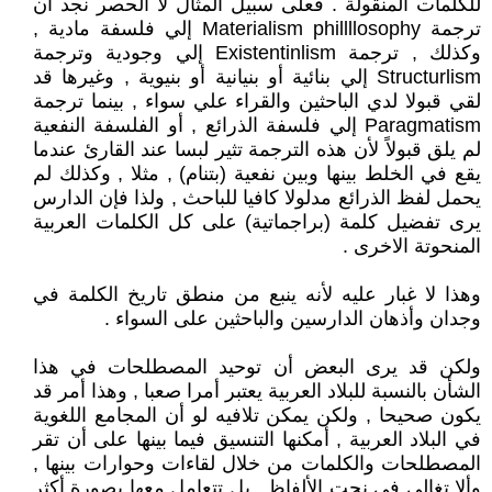
للكلمات المنقولة . فعلى سبيل المثال لا الحصر نجد أن
ترجمة Materialism phillllosophy إلي فلسفة مادية ,
وكذلك , ترجمة Existentinlism إلي وجودية وترجمة
Structurlism إلي بنائية أو بنيانية أو بنيوية , وغيرها قد
لقي قبولا لدي الباحثين والقراء علي سواء , بينما ترجمة
Paragmatism إلي فلسفة الذرائع , أو الفلسفة النفعية
لم يلق قبولاً لأن هذه الترجمة تثير لبسا عند القارئ عندما
يقع في الخلط بينها وبين نفعية (بتنام) , مثلا , وكذلك لم
يحمل لفظ الذرائع مدلولا كافيا للباحث , ولذا فإن الدارس
يرى تفضيل كلمة (براجماتية) على كل الكلمات العربية
المنحوتة الاخرى .
وهذا لا غبار عليه لأنه ينبع من منطق تاريخ الكلمة في
وجدان وأذهان الدارسين والباحثين على السواء .
ولكن قد يرى البعض أن توحيد المصطلحات في هذا
الشأن بالنسبة للبلاد العربية يعتبر أمرا صعبا , وهذا أمر قد
يكون صحيحا , ولكن يمكن تلافيه لو أن المجامع اللغوية
في البلاد العربية , أمكنها التنسيق فيما بينها على أن تقر
المصطلحات والكلمات من خلال لقاءات وحوارات بينها ,
وألا تغالي في نحت الألفاظ , بل تتعامل معها بصورة أكثر