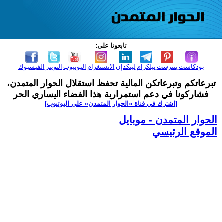
تابعونا على:
بودكاست
بنترست
تيلكرام
لينكدإن
الانستغرام
اليوتيوب
التويتر
الفيسبوك
تبرعاتكم وتبرعاتكن المالية تحفظ استقلال الحوار المتمدن،
فشاركونا في دعم استمرارية هذا الفضاء اليساري الحر
[اشترك في قناة ‫«الحوار المتمدن» على اليوتيوب]
الحوار المتمدن - موبايل
الموقع الرئيسي