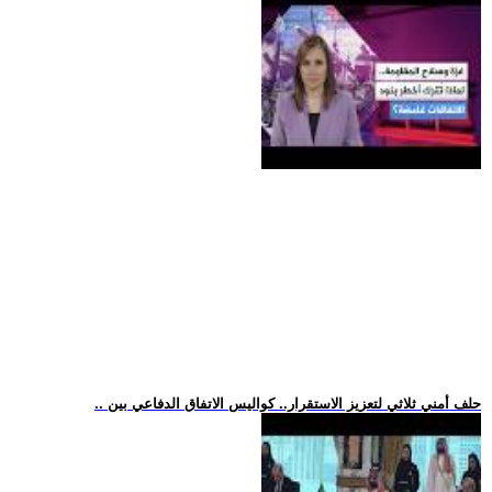
.. حلف أمني ثلاثي لتعزيز الاستقرار.. كواليس الاتفاق الدفاعي بين