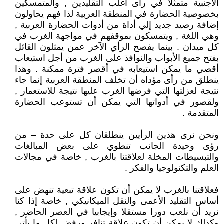
الأجنبية متمثلا في رأى أغلب التقليدين , والمتمسكين
بخصوصية الحضارة في المنطقة العربية لذا فهم يحاولون
إضافة رصيد جديد إلي أداة من أدوات الحضارة العربية ,
وهي اللغة , ويتمسكون بموقفهم في مواجهة الغرب في
كل ميدان . بينما يفصح الرأي الآخر عمن يمثلون القائل
بفتح جميع الأبواب والنوافذ على الغرب من أجل استيعاب
أقصي ما يمكن استيعابه في أقصر فترة ممكنة . وهذا
ينطلق من رأى مؤداه أن تخلف المنطقة العربية إنما جاء
نتيجة لعزلتها التي فرضها الغرب عليها نتيجة للاستعمار ,
ولقصور في أدواتها التي يمكن أن تستوعب الحضارة
المتقدمة .
ونحن نرى هذين الرأيين ينطلقان كل على حدة – من
رؤى وحيدة الجانب تنطوي على بعض المبالغات
والتبسيطات المخلة لعلاقتنا بالغرب , خاصة في مجالات
العلم والتكنولوجيا والفكر .
فعلاقتنا بالغرب لا يمكن أن تكون علاقة تبعية تنهض على
أساس التقليد الأعمى والنقل الميكانيكي , خاصة إذا كنا
نريد أن نلعب دورا مستقلا وإيجابيا في العصر الحاضر ,
وكذلك لا يمكن أن تكون علاقة تنافر ورفض لكل ما يأتي