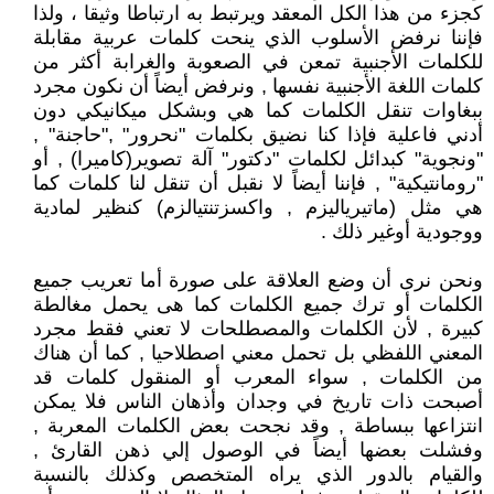
كجزء من هذا الكل المعقد ويرتبط به ارتباطا وثيقا ، ولذا
فإننا نرفض الأسلوب الذي ينحت كلمات عربية مقابلة
للكلمات الأجنبية تمعن في الصعوبة والغرابة أكثر من
كلمات اللغة الأجنبية نفسها , ونرفض أيضاً أن نكون مجرد
ببغاوات تنقل الكلمات كما هي وبشكل ميكانيكي دون
أدني فاعلية فإذا كنا نضيق بكلمات "نحرور" ,"حاجنة" ,
"ونجوية" كبدائل لكلمات "دكتور" آلة تصوير(كاميرا) , أو
"رومانتيكية" , فإننا أيضاً لا نقبل أن تنقل لنا كلمات كما
هي مثل (ماتيرياليزم , واكسزتنتيالزم) كنظير لمادية
ووجودية أوغير ذلك .
ونحن نرى أن وضع العلاقة على صورة أما تعريب جميع
الكلمات أو ترك جميع الكلمات كما هى يحمل مغالطة
كبيرة , لأن الكلمات والمصطلحات لا تعني فقط مجرد
المعني اللفظي بل تحمل معني اصطلاحيا , كما أن هناك
من الكلمات , سواء المعرب أو المنقول كلمات قد
أصبحت ذات تاريخ في وجدان وأذهان الناس فلا يمكن
انتزاعها ببساطة , وقد نجحت بعض الكلمات المعربة ,
وفشلت بعضها أيضاً في الوصول إلي ذهن القارئ ,
والقيام بالدور الذي يراه المتخصص وكذلك بالنسبة