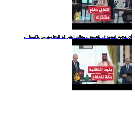
.. -أي هجوم استهداف للجميع-.. معالم الشراكة الدفاعية بين باكستا