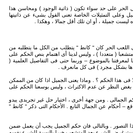
ل الحر على حد سواء تكون ( ذاتية الوجود ) ومحاسن هذا
ل وعلى التمثيلات الخاصة تعنى القول بشىء عن ذاتيتها
 ليست جميلة ، أو ان تلك أقل جمالا ، وهكذا .
 اللعب الحر كان " كانط " يتطلب من الكل ما يتطلبه من
شعبا ( متعددا ) ، وليس لدينا أى اهتمام بنص الحكم على
معرفتنا بالموضوع – وربما حتى فى التفاصيل العلمية (
خذها بشكل مجرد ) فى كل مانعرف .
ا فى هذا الحكم ؟ . وماذا يعنى الجميل اذا كان من الممكن
ر ، بغض النظر عن عدم الاكتراث ، وليس بوسعنا الحكم على
م الجمالى . ومن جهة أخرى ، اختيار حل غير تجريدى يبدو
– أحكام عن الجمال التابع . الأحكام التى ذكر " كانط "
ذا التصور . وبالتالى فان حكم الجميل يجب أن يعمل ضمن
 من حيث غرض الشىء يعد المتشعب خيرا بالنسبة للشىء نفسه