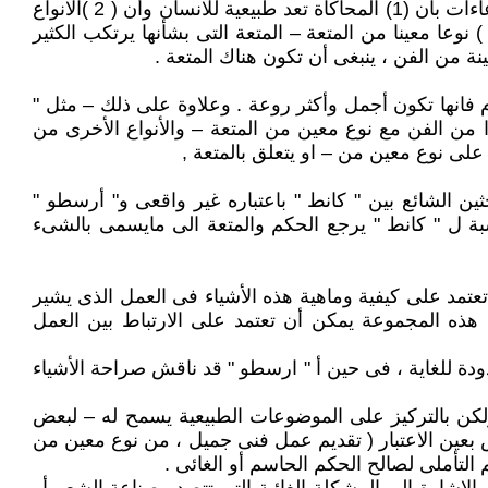
مسالة لا يوجد اتفاق شامل حولها . من جهة أخرى ، يعد أرسطو اقل مباشرة بالنسبة لهذا الزعم على الرغم من تشابك الادعاءات بأن (1) المحاكاة تعد طبيعية للانسان وأن ( 2 )الانواع
لمتباينة للمحاكاة ذات طبائع مختلفة وتخضع لتطور شبه طبيعى مميز من أجل تحقيق أفضل غاية لكل شكل والذى يعد ( 3 ) نوعا معينا من المتعة – المتعة التى بشأنها يرتكب الكثير
ة من الفن ، ينبغى أن تكون هناك المتعة .
يرة للاهتمام فانها تكون أجمل وأكثر روعة . وعلاوة على ذلك – مثل "
من الفن مع نوع معين من المتعة – والأنواع الأخرى من
لى نوع معين من – او يتعلق بالمتعة ,
ن الشائع بين " كانط " باعتباره غير واقعى و" أرسطو "
سبة ل " كانط " يرجع الحكم والمتعة الى مايسمى بالشىء
تعتمد على كيفية وماهية هذه الأشياء فى العمل الذى يشير
ا . هذه المجموعة يمكن أن تعتمد على الارتباط بين العمل
دودة للغاية ، فى حين أ " ارسطو " قد ناقش صراحة الأشياء
 ولكن بالتركيز على الموضوعات الطبيعية يسمح له – لبعض
رض بعين الاعتبار ( تقديم عمل فنى جميل ، من نوع معين من
 التأملى لصالح الحكم الحاسم أو الغائى .