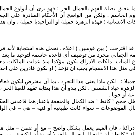
 يتعلق بصلة الفهم بالجمال الحر ؛ فهو يرى أن أنواوع الجما
 الحاسم . ولكن من الواضح أن الأحكام الصادرة على الجمي
 الانسانية ؛ فهذه الزهرة جميلة او التراجيديا جميلة ، وان هذه
د اقترحت ( بين قوسين ) اعلاه . تحمل هذه استجابة لأنه فى
كمه الجمالى مجرد من توظيف أى قاعدة حاسمة لتوحيد ما يعد مت
لمناب لملكات الادراك يكون مؤكدا منذ عملت الملكات معا ل
ها فى مثل هذا الانسجام يجب ان تؤخذ ( او نكون قادرين على ا
يلا ؛ - لكن ماذا يعنى هذا التجرد ، بما أن مفترض ليكون فعال
زهرة عباد الشمس . لكن يبدو أن هذا بمثابة تقييد للعبنا الح
ة أو حوتا .
ل حجج " كانط " ضد الكمال والمنفعة باعتبارهما قاعدتى الحك
ل الموضوعات – سواء كانت طبيعية أو فنية – هى – فى الواقع 
 ادراكنا ، فان الفهم يعمل بشكل واضح – مع أو ضمن – مثل ه
يدرك " كانط " أن " اتصال الجمال بالخير( أى بشأن الكيفية ،