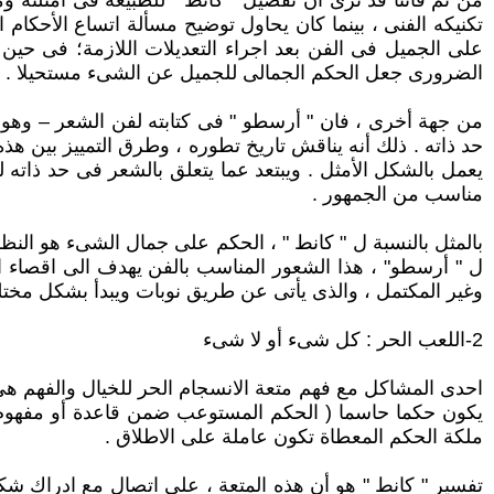
من ثم فاننا قد نرى أن تفضيل " كانط " للطبيعة فى أمثلته وم
تكنيكه الفنى ، بينما كان يحاول توضيح مسألة اتساع الأحكا
على الجميل فى الفن بعد اجراء التعديلات اللازمة؛ فى حين
الضرورى جعل الحكم الجمالى للجميل عن الشىء مستحيلا .
من جهة أخرى ، فان " أرسطو " فى كتابته لفن الشعر – وهو 
حد ذاته . ذلك أنه يناقش تاريخ تطوره ، وطرق التمييز بين 
يعمل بالشكل الأمثل . ويبتعد عما يتعلق بالشعر فى حد ذاته لي
مناسب من الجمهور .
بالمثل بالنسبة ل " كانط " ، الحكم على جمال الشىء هو النظ
ل " أرسطو" ، هذا الشعور المناسب بالفن يهدف الى اقصاء ال
وغير المكتمل ، والذى يأتى عن طريق نوبات ويبدأ بشكل مختل
2-اللعب الحر : كل شىء أو لا شىء
احدى المشاكل مع فهم متعة الانسجام الحر للخيال والفهم هى 
يكون حكما حاسما ( الحكم المستوعب ضمن قاعدة أو مفهوم ) و
ملكة الحكم المعطاة تكون عاملة على الاطلاق .
تفسير " كانط " هو أن هذه المتعة ، على اتصال مع ادراك ش