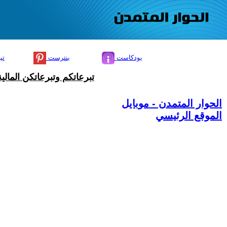
بودكاست
بنترست
تي
تبرعاتكم وتبرعاتكن المال
الحوار المتمدن - موبايل
الموقع الرئيسي