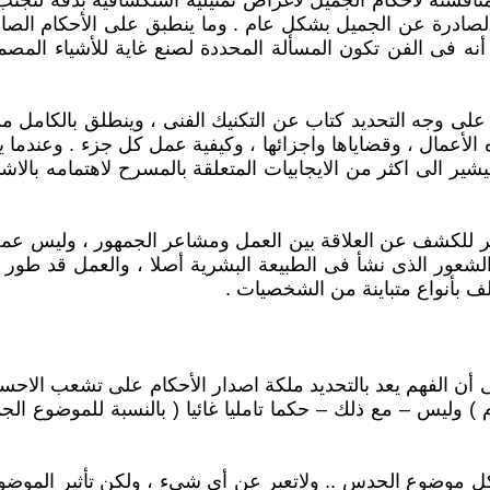
ناقشته لأحكام الجميل لأغراض تمثيلية استكشافية بدقة لتجنب 
م الصادرة عن الجميل بشكل عام . وما ينطبق على الأحكام الص
 أنه فى الفن تكون المسألة المحددة لصنع غاية للأشياء الم
على وجه التحديد كتاب عن التكنيك الفنى ، وينطلق بالكامل 
هذه الأعمال ، وقضاياها واجزائها ، وكيفية عمل كل جزء . وع
شير الى اكثر من الايجابيات المتعلقة بالمسرح لاهتمامه بالاشا
ر للكشف عن العلاقة بين العمل ومشاعر الجمهور ، وليس عمل ا
شعور الذى نشأ فى الطبيعة البشرية أصلا ، والعمل قد طور و
ف بأنواع متباينة من الشخصيات .
أن الفهم يعد بالتحديد ملكة اصدار الأحكام على تشعب الاحساس
ليس – مع ذلك – حكما تامليا غائيا ( بالنسبة للموضوع الجمي
كل موضوع الحدس .. ولاتعبر عن أى شىء ، ولكن تأثير الموضو