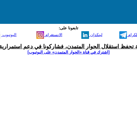
تابعونا على:
لكرام
لينكدإن
الانستغرام
اليوتيوب
ية تحفظ استقلال الحوار المتمدن، فشاركونا في دعم استمرارية 
[اشترك في قناة ‫«الحوار المتمدن» على اليوتيوب]