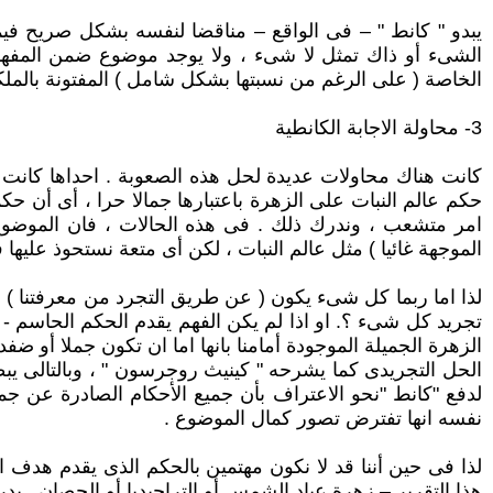
يبدو " كانط " – فى الواقع – مناقضا لنفسه بشكل صريح فيما
الشىء أو ذاك تمثل لا شىء ، ولا يوجد موضوع ضمن المفهوم
الخاصة ( على الرغم من نسبتها بشكل شامل ) المفتونة بالملكات
3- محاولة الاجابة الكانطية
كانت هناك محاولات عديدة لحل هذه الصعوبة . احداها كانت ق
حكم عالم النبات على الزهرة باعتبارها جمالا حرا ، أى أن ح
امر متشعب ، وندرك ذلك . فى هذه الحالات ، فان الموضوع ا
الموجهة غائيا ) مثل عالم النبات ، لكن أى متعة نستحوذ علي
لذا اما ربما كل شىء يكون ( عن طريق التجرد من معرفتنا ) جم
تجريد كل شىء ؟. او اذا لم يكن الفهم يقدم الحكم الحاسم - ل
الزهرة الجميلة الموجودة أمامنا بانها اما ان تكون جملا أو ضفدع
الحل التجريدى كما يشرحه " كينيث روجرسون " ، وبالتالى يبط
لدفع "كانط "نحو الاعتراف بأن جميع الأحكام الصادرة عن جما
نفسه انها تفترض تصور كمال الموضوع .
لذا فى حين أننا قد لا نكون مهتمين بالحكم الذى يقدم هدف
هذا التقرير – زهرة عباد الشمس أو التراجيديا أو الحصان . 