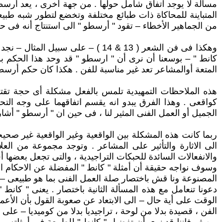
من الجماهير الأخطاء – تقود " أرسطو " الى استنتاج أنه فى ح
وهكذا فى فن الشعر ( 13 & 14 ) – 
كانط " – بوسعنا أن نرى أن " ارسطو " قد وحد هذا الحكم ب
المتعة أوالمشاعر تعد غير مناسبة للفن . هكذا كان حكم أرسط
هذه الملاحظات التمهيدية تلمس بالفعل مشكلة أى حجة تقترح
كواقعى . وهذا الفرق يبدو انه يقسم اتفاقهما على وجه التح
الجميل أو العمل الفنى المثير لنا ، فى حين ان " أرسطو " أش
ربما كانت هذه المشكلة بين الواقعية وغير الواقعية غير صحي
الى الاثارة والتأثير على المشاعر . وتوجد مجموعة من العلا
والانفعالات السائدة للحبكات التراجيدية ، والتى تجعل بعضها
وسوف نواجه حقيقة أن أمثلة " كانط " المفضلة عن الاحكام الج
المصنوعة ونا قش باختصار صلة العمل الفنى بما هو طبيعى – ل
دعونا تنعامل مع هذه المسألة الثانية باختصار . يعنى " كان
الوقت على أية حال – الى الابتعاد عن صعوبة القول بأن الأعما
الفن ، قصيدة بدلا من لوحة ، تراجيديا بدلا من كوميديا – على 