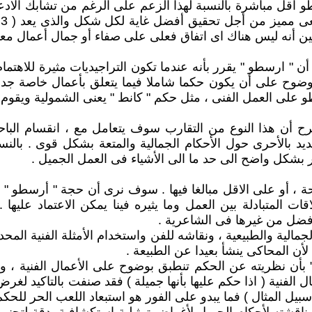
ا
ين أنه ليس هناك اى اتفاق فعلى على صفاء أو جمال أعمال معين
على سبيل المثال – نجد أن " ارسطو " يقرر بأنه عندما تكون التراجيديات مث
وضوح على أن يكون حكما شاملا فيما يتعلق بأعمال خاصة جدا 
و على العمل الفنى ، مثل حكم " كانط " يعنى الشمولية ويقوم ع
 أن هذا النوع من التقارب سوف يتعامل مع ، انقسام الباحثي
ديد بالأحرى حول الأحكام الجمالية والمتعة بشكل قوى . بالن
ار بشكل واضح الى حد ما الى الأشياء فى العمل الجميل .
حة ، أو على الاقل مبالغا فيها . سوف نرى أن حجة " أرسطو " 
قات المتبادلة بين العمل وما يثيره فينا يمكن الاعتماد عليه
 أفضل من غيرها فى الشاعرية .
مالية والطبيعية ، ونقاشه للفن واستخدام الأمثلة الفنية المح
أن المحاكى ينشأ بعيدا عن الطبيعة .
ط " بأن نظريته عن الحكم تنطبق بوضوح على الأعمال الفنية ،
ل الفنية ( اذا حكم عليها بأنها جميلة ) فقد صنفت بالتاكيد لغ
سبيل المثال ) فما يبدو على الفور هو استبعاد اللعب الحر للحكم