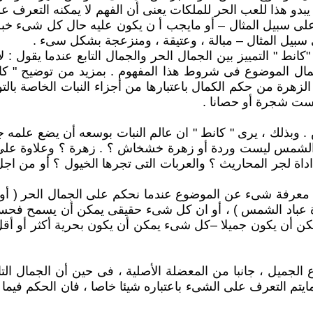
ذلك يبدو هذا للعب الحر للملكات يعنى أن الفهم لا يمكنه التع
 سبيل المثال – أو مايجب أ ن يكون عليه حال كل شىء خبرناه
ى سبيل المثال – مبالة ، وعتيقة ، ومنزعجة بشكل سىء .
كانط " التمييز بين الجمال الحر والجمال التابع عندما يقول :
ى كمال الموضوع فى شروط هذا المفهوم . بمزيد من توضيح " كا
زهرة من حكم الكمال باعتبارها من أجزاء النبات الخاصة بالتو
يست شجرة أو حصانا .
ذلك ، يرى " كانط " ان عالم النبات بوسعه أن يضع علمه جا
باد الشمس ليست وردة أو زهرة خشخاش ؟ . زهرة ؟ وعلاوة على
اة لجر المحاريث ؟ والعربات التى تجرها الخيول ؟ أو من اج
تطيع معرفة شىء عن الموضوع عندما نحكم على الجمال الحر ( أو
ة عباد الشمس ) ، أو ان كل شىء حقيقى يمكن أن يسمح فحسب ب
 أن يكون جميلا –كل شىء يمكن أن يكون بحرية أكثر أو أقل جم
الجميل ، جانبا من المعضلة الأصلية ، فى حين أن الجمال التا
ايتم التعرف على الشىء باعتباره شيئا خاصا ، فان الحكم فيما