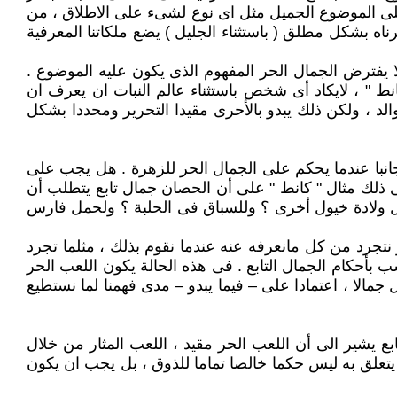
رف على الموضوع الجميل مثل اى نوع لشىء على الاطلاق ، من
 بشكل مطلق ( باستثناء الجليل ) يضع ملكاتنا المعرفية
 لا يفترض الجمال الحر المفهوم الذى يكون عليه الموضوع .
نط " ، لايكاد أى شخص باستثناء عالم النبات ان يعرف ان
الد ، ولكن ذلك يبدو بالأحرى مقيدا التحرير ومحددا بشكل
نبا عندما يحكم على الجمال الحر للزهرة . هل يجب على
 ذلك مثال " كانط " على أن الحصان جمال تابع يتطلب أن
ل ولادة خيول أخرى ؟ وللسباق فى الحلبة ؟ ولحمل فارس
 نتجرد من كل مانعرفه عنه عندما نقوم بذلك ، مثلما تجرد
أحكام الجمال التابع . فى هذه الحالة يكون اللعب الحر
الا ، اعتمادا على – فيما يبدو – مدى فهمنا لما نستطيع
بع يشير الى أن اللعب الحر مقيد ، اللعب المثار من خلال
 يتعلق به ليس حكما خالصا تماما للذوق ، بل يجب ان يكون