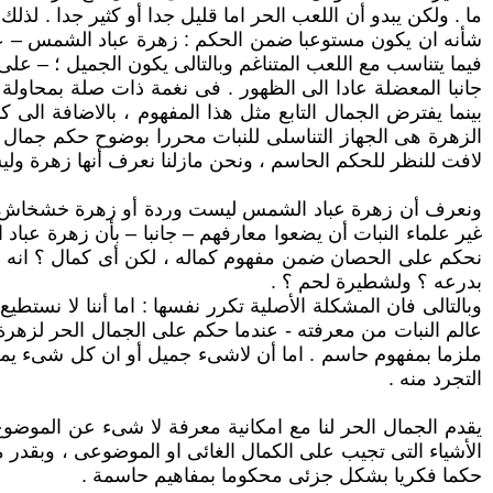
ما . ولكن يبدو أن اللعب الحر اما قليل جدا أو كثير جدا . ل
شأنه ان يكون مستوعبا ضمن الحكم : زهرة عباد الشمس – على
فيما يتناسب مع اللعب المتناغم وبالتالى يكون الجميل ؛ – عل
جانبا المعضلة عادا الى الظهور . فى نغمة ذات صلة بمحاولة "
بينما يفترض الجمال التابع مثل هذا المفهوم ، بالاضافة ال
الزهرة هى الجهاز التناسلى للنبات محررا بوضوح حكم جمال ال
لافت للنظر للحكم الحاسم ، ونحن مازلنا نعرف أنها زهرة ول
ونعرف أن زهرة عباد الشمس ليست وردة أو زهرة خشخاش . وب
غير علماء النبات أن يضعوا معارفهم – جانبا – بأن زهرة ع
نحكم على الحصان ضمن مفهوم كماله ، لكن أى كمال ؟ انه اد
بدرعه ؟ ولشطيرة لحم ؟ .
وبالتالى فان المشكلة الأصلية تكرر نفسها : اما أننا لا نس
عالم النبات من معرفته - عندما حكم على الجمال الحر لزهر
ملزما بمفهوم حاسم . اما أن لاشىء جميل أو ان كل شىء يمكن
التجرد منه .
يقدم الجمال الحر لنا مع امكانية معرفة لا شىء عن الموضوع 
الأشياء التى تجيب على الكمال الغائى او الموضوعى ، وبقدر م
حكما فكريا بشكل جزئى محكوما بمفاهيم حاسمة .