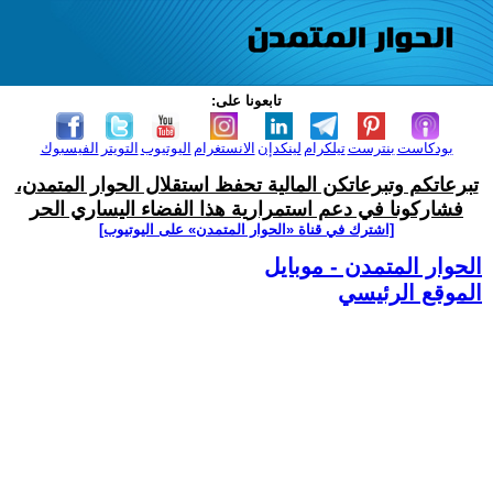
تابعونا على:
بودكاست
بنترست
تيلكرام
لينكدإن
الانستغرام
اليوتيوب
التويتر
الفيسبوك
تبرعاتكم وتبرعاتكن المالية تحفظ استقلال الحوار المتمدن،
فشاركونا في دعم استمرارية هذا الفضاء اليساري الحر
[اشترك في قناة ‫«الحوار المتمدن» على اليوتيوب]
الحوار المتمدن - موبايل
الموقع الرئيسي