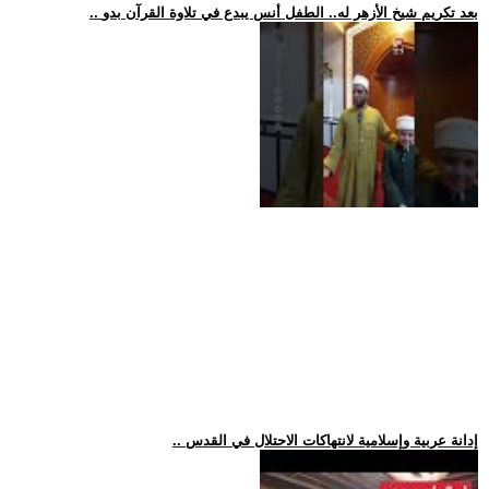
.. بعد تكريم شيخ الأزهر له.. الطفل أنس يبدع في تلاوة القرآن بدو
.. إدانة عربية وإسلامية لانتهاكات الاحتلال في القدس