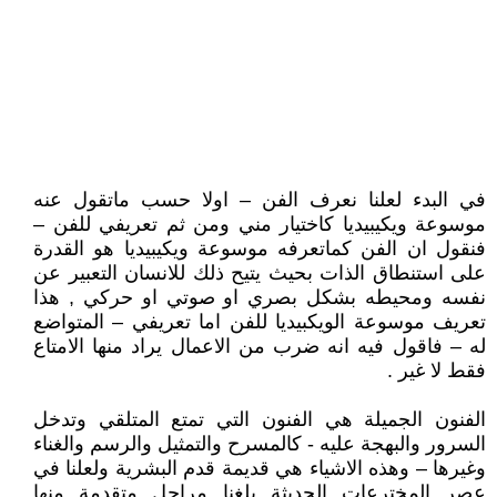
في البدء لعلنا نعرف الفن – اولا حسب ماتقول عنه
موسوعة ويكيبيديا كاختيار مني ومن ثم تعريفي للفن –
فنقول ان الفن كماتعرفه موسوعة ويكيبيديا هو القدرة
على استنطاق الذات بحيث يتيح ذلك للانسان التعبير عن
نفسه ومحيطه بشكل بصري او صوتي او حركي , هذا
تعريف موسوعة الويكبيديا للفن اما تعريفي – المتواضع
له – فاقول فيه انه ضرب من الاعمال يراد منها الامتاع
فقط لا غير .
الفنون الجميلة هي الفنون التي تمتع المتلقي وتدخل
السرور والبهجة عليه - كالمسرح والتمثيل والرسم والغناء
وغيرها – وهذه الاشياء هي قديمة قدم البشرية ولعلنا في
عصر المخترعات الحديثة بلغنا مراحل متقدمة منها