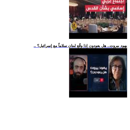
.. يهود بيروت.. هل يعودون إذا وقّع لبنان سلاماً مع إسرائيل؟