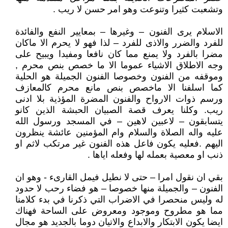
وتشعبت كثيرا وتنوعت وهو امر حسن لا ريب .
الاسلام يرى الفنون – وغيرها – بمعايير النفع والفائدة
للفرد والضرر والاذى للفرد – لذا فهو لا يحرم الا ماكان
مضرا بالفرد ولا يمنع مما كان نافعا ومفيدا ويبيح على
وجه الاطلاق الاشياء عموما الا ما خصص بنص محرم ,
وموقفه من الفنون وخصوصا الفنون الجميلة هو الحلية
كما اسلفنا الا ماخصص بنص مانع محرم كالمعازف
ورسم ذوات الارواح والفنون المضرة المؤذية بلا ادنى
ريب. وكلنا يعرف قصة الصبيان الحبشة الذين كانو
يتسابقون – لاعبين لاهين – في المسجد ورسول الله
عليه واله الصلاة والسلام وام المؤمنين عائشة ينظرون
اليهم .فعليه يكون فاعل هذه الفنون غير مرتكب لاثم او
ذنب او معصية بعمله لها وفعله اياها .
بقي ان نقول امرا – حتى لا نطيل فيمل القارىء - وهو ان
الفنون – والجميلة منها خصوصا – هو فضاء رحب لا حدود
له وليس منحصرا في الاضراب التي ذكرنا في بدء كلامنا
مما هو مطروح وموجود ومعروض على الساحة فهناك
ايضا يكون الابتكار والابداع والاتيان دوما بالجديد هو مجال