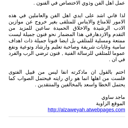
عمل اهل الفن وذوي الاختصاص في الفنون .
لذا فاني اشد على ايدي اهل الفن والعاملين في هذه
الامور للامتاع والايناس للمتلقى بغير خروج عن موازين
الادب الرشيدة والاخلاق الحميدة ساعين للمزيد من
التقدم والازدهارفي هذا المضمار نحو فنون جميلة ليست
ممتعة ومسلية للمتلقي بل ايضا فنونا جميلة ذات اهداف
سامية وغايات شريفة وصاحبة تعليم وارشاد وتوعية ونفع
عموما للمتلقي للرسالة الفنية , فنون ترضي الرب والفرد
في ان .
اختم بالقول ان ماذكرته انفا ليس من قبيل الفتوى
فلست من اهلها انما هو راي رايته فيحتمل الصواب كما
يحتمل الخطا واسعد بالمخالفين والمنتقدين .
ماجد ساوي
الموقع الزاوية
http://alzaweyah.atwebpages.com