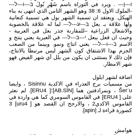
ו---ן--- . ويرد في التوراة باسم شَهْرِ بُولَ ב---ו---ל---
-الملوك الاول 6: 38 وهو الشهر الثامن الذي انتهى به بناء
الهيكل. ويعتقد ان تسمية الشهر بول هي تسمية كنعانية
ولها علاقة بـ بعل ב---ע---ל--- لما له علاقة بالخصوبة
والاشغال الزراعية –للمقارنة جذر بعل في العربية -
وحيث ان فعل يبعل י---ב---ל--- في العبرية يعني ينتج و
الاسم ב---ו---ל--- يعني انتاج ونمو. وبينما من الصعب
الجزم بهذا الاشتقاق كون الشهر ليس مرتبطا بالانتاج،
فإن ذلك لا يستثنى ان يكون من بلل أي شهر الفيض فهو
شهر الامطار.
اضافة لشهر ايلول
من مسميات برج العذراء في الاكدية Sisinnu ، وايضا
Šerʾu ، وبمرادفتين هما [AB.SÍN]؛[ ERU4]. لم نعثر
على [ ERU4] في القاموس السومري كما هي واردة في
القاموس الاكدي2 ، والارجح ان القصد هو [ uru4] 3
كصورة قراءة لـ [apin].
هوامش