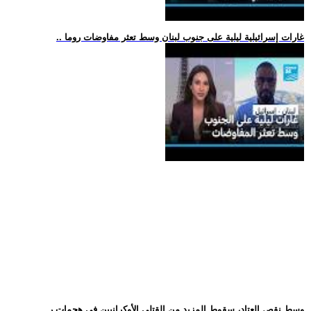
.. غارات إسرائيلية ليلية على جنوب لبنان وسط تعثر مفاوضات روما
.. وسط نقص العتاد، سقوط المزيد من القتلى الأوكرانيين في هجمات ر