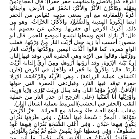
أكرة» كذا بالأصل والمناسب حفر حفراً)؛ قال العجاج:مِنْ
سَهْلِه ويَتَأَكَّرْنَ الأُكَرْ والأُكَرُ: الحُفَرُ في الأَرض، واحِدَتُها
أُكْرَةٌ (للمقارنة مع اور بمعنى مدينة كقياس من الحفر
ايضا الكُورَةُ المدينة والصُّقْعُ). والأَكَّارُ: الحَرَّاثُ، وهو من
ذلك. أَكَرْتُ الأَرض أَي حفرتها. وحكي عن بعضهم أَنه
قال: أَرِّ نارَك افتح وسطها ليتسع الموضع للجمر. قال أَبو
منصور: أَحسب أَبا زيد جَعَل أَرَّيْت النار مِنْ وَرَّيْتَها، فقلب
الواو همزة، كما قالوا أكَّدْت اليمين ووَكَّدْتها وأَرَّثْت النار
ووَرَّثْتها. وقالوا من الإرَة وهي الحفرة التي توقد فيها النار:
إرَةٌ بَيّنة الإرْوَة، وقد أَرَوْتها آرُوها، ومِنْ آرِيِّ الدابة أَرَّيْت
تَأْرِيَةً. قال: والآرِيُّ ما حُفِر له وأُدْخِل في الأَرض (قارن
اكتشاف عملية الزراعة) ، وهي الآرِيَّة والرَّكاسَة. الإرَةُ:
حفرة توقد فيها النار، وقيل:هي الحفرة التي حولها
الأَثافيُّ. الإِرَةُ مَوْقِدُ النار. وقد يقال وَرِيَتْ تَوْرَى وَرْياً وَرِيةً،
وأَوْرَيْتُها أَنا أَثْقَبْتُها (على الارجح ان جذر النار من عملية
الثقب (الحفر في الخشب)المرتبط بعملية اشعال النار).
وبقلب بادءة العلة حاءً وبصلة مع الحراثة... حَرَّ الْأَرْضَ:
سَوَّاهَا . الْمِحَرُّ : شَبَحَةٌ فِيهَا أَسْنَانٌ ، وَفِي طَرَفِهَا نَقْرَانِ
يَكُونُ فِيهِمَا حَبْلَانِ ، وَفِي أَعْلَى الشَّبَحَةِ نَقْرَانِ فِيهِمَا عُودٌ
مَعْطُوفٌ ، وَفِي وَسَطِهَا عُودٌ يَقْبِضُ عَلَيْهِ ثُمَّ يُوثَقُ بِالثَّوْرَيْنِ
--- فَتُغْرَزُ الْأَسْنَانُ فِي الْأَرْضِ حَتَّى تَحْمِلَ مَا أُثِيرَ مِنَ