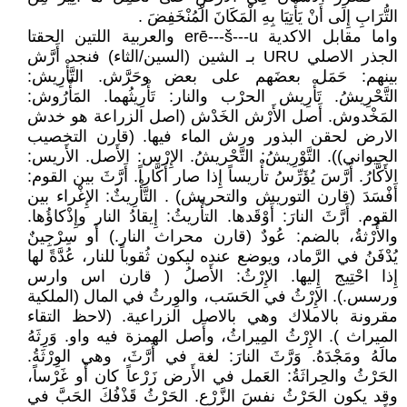
التُّرَابِ إِلَى أَنْ يَأْتِيَا بِهِ الْمَكَانَ الْمُنْخَفِضَ .
واما مقابل الاكدية erē---š---u والعربية اللتين الحقتا
الجذر الاصلي URU بـ الشين (السين/الثاء) فنجد أَرَّش
بينهم: حَمَل بعضَهم على بعض وحَرَّش. التَّأْرِيش:
التَّحْرِيشُ. تَأْرِيش الحرْب والنار: تَأْرِيثُهما. المَأْرُوش:
المَخْدوش. أَصل الأَرْش الخَدْش (اصل الزراعة هو خدش
الارض لحقن البذور ورش الماء فيها. (قارن التخصيب
الحيواني)). التَّوْرِيشُ: التَّحْريشُ. الإِرْس: الأَصل. الأَريس:
الأَكَّارُ. أَرَّسَ يُؤَرِّسُ تأْريساً إِذا صار أَكَّاراً. أَرَّثَ بين القوم:
أَفْسَدَ (قارن التوريش والتحريش) . التَّأْرِيثٌ: الإِغْراء بين
القوم. أَرَّثَ النارَ: أَوْقَدها. التأْريثُ: إِيقادُ النار وإِذْكاؤُها.
والأُرْثةُ، بالضم: عُودٌ (قارن محراث النار.) أَو سِرْجِينٌ
يُدْفَنُ في الرَّماد، ويوضع عنده ليكون ثُقوباً للنار، عُدَّةً لها
إِذا احْتِيج إِليها. الإِرْثُ: الأَصلُ ( قارن اس وارس
ورسس.). الإِرْثُ في الحَسَب، والوِرثُ في المال (الملكية
مقرونة بالاملاك وهي بالاصل الزراعية. (لاحظ التقاء
الميراث ). الإِرْثُ المِيراثُ، وأَصل الهمزة فيه واو. وَرِثَهُ
مالَهُ ومَجْدَهُ. وَرَّثَ النارَ: لغة في أَرَّثَ، وهي الوِرْثَةُ.
الحَرْثُ والحِراثَةُ: العَمل في الأَرض زَرْعاً كان أَو غَرْساً،
وقد يكون الحَرْثُ نفسَ الزَّرْع. الحَرْثُ قَذْفُكَ الحَبَّ في