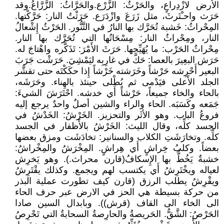
الأَرض لازْدِراعٍ، والحَرْثُ: الزَّرْع.والحَرَّاثُ: الزَّرَّاعُ.وقد
حَرَث واحـْتَرثَ، مثل زَرَعَ وازْدَرَع. حَرَثْتُ النار: حَرَّكْتها.
المِحْراثُ: خَشبة تُحَرَّك بها النارُ في التَّنُّور. الحَرْثُ إِشْعالُ
النار، ومِحْراثُ النار: مِسْحَاتُها التي تُحَرَّك بها النار.
مِحْراثُ الحَرْب: ما يُهَيِّجها. حَرَثَ الأَمْرَ: تَذَكَّره واهْتاجَ له.
حَرَش البعِيرَ بالعصا: حَكَّ في غارِبِه ليَمْشِيَ. حَرَشْت جَرَبَ
البعير أَحْرِشه حَرْشاً وخَرَشته خَرْشاً إِذا حكَكْتَه حتى تقشَّر
الجلد الأَعلى فيَدْمى ثم يُطْلى حينئذ بالهِناء. وحَرَشَه،
بالحاء والخاء جميعاً، حَرْشاً أَي خدشه. احْتَرَشَ الشيءَ:
جَمَعه وكَسَبَه. الحاء والراء والشين أصلٌ واحدٌ يرجع إليه
فروعُ الباب. وهو الأثَر والتحزيز. الخَرْشُ: الخَدْشُ في
الجسد كلِّه، وقال الليث: الخَرْشُ بالأَظفار في الجسد
كلِّه. وتخارَشَتِ الكلاب والسنانير: تخادَشَت ومزق بعضها
بعضاً. وكلبُ خِراشٍ أَي هِراشٍ. المِخْرَشُ والمِخْراشُ:
خشبةٌ يَخُطٌّ بها الإِسكافُ(قارن محراث.). وهو يَخرِش
لعياله ويخْتَرِشُ أَي يكتسب لهم ويجمع. وكذلك يقْتَرِشُ
ويقْرِشُ يطلب الرزق (قارن كيف تطورت عملية البذر
من حركة بسيطة هي الحز في الارض عبر حرف الحاء
الى الخاء الى القاف (قرش)). وبابدال السين صادا
الحَرْصُ: الشَّقُّ. الحَريصةُ والحارِصةُ السحابةُ التي تَحْرِصُ