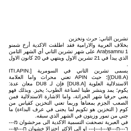
تشرين الثاني: حرث وتخزين
بخلاف العربية والارامية فقد اطلقت الاكدية أرخ شمنو
Araḫsamnu 1 على شهر تشرين الثاني أي الشهر الثامن
الذي يبدأ في 21 تشرين الاول وينتهي في 20 كانون الاول
.
يسمى تشرين الثاني في السومرية [ITI.APIN.
(DU8.A)]؛ حيث APIN تعني محراث واما العلامة
الاستدلالية العلوية [DU8.A] فإن لـ DU8 معان عدة:
يكوم؛ يمد وينشر طينا لصناعة الطوب؛ يخبز. وبذلك فهو
يعني حرفيا شهر الحراثة، واما الاشارة الاستدلالية فمن
الصعب الجزم بمعناها وربما تعني التخزين كقياس من
كوم ( التخزين هو تكويم لما يجنى في عرف البداءة) ما
جني من تمور وزيتون في الشهر الذي سبقه.
في العبرية تصحفت التسمية الاكدية الى مرخشوان מ---
ר---ח---ש---ו---ן--- او الى الاكثر اختزالا خشوان ח---ש---