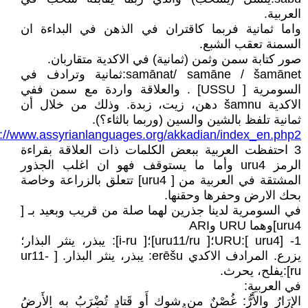
العربية.
واما ثمانية فربما كاقتران في الذهن في البداءة ان
السمنة تعقب الشبع.
صور كتابة سمن وثمن (ثمانية) في الاكدية متقاربان.
samānat/ samāne / šamānet:ثمانية وترادف في
السومرية [ USSU] . والعلاقة واردة مع سمن ففي
الاكدية šamnu دهن، زيت، زبدة. وذلك من خلال أن
ثمانية تلفظ بالشين والسين (وربما بالثاء؟).
p://www.assyrianlanguages.org/akkadian/index_en.php2
3 احتفظت العربية ببعض الكلمات ذات العلاقة بقراءة
الرمز uru4 وأما ما يستوقف فهو ان اغلب الجذور
المشتقة في العربية من [ uru4] تتعلق بالزراعة وخاصة
بحك الارض وحفرها وحقنها.
في السومرية لدينا جذرين لهما صلة من قريب وبعيد بـ [
uru4]وهما URU وARI
1- URU:[ uru4]؛[ uru11/ru]؛[ i-ru]: يبذر، ينثر البذار؛
يزرع. المرادف الاكدي erēšu: يبذر، ينثر البذار. [ ur11-
ru]:يفلح، يحرث.
في العربية:
الإِرَارُ والأَرُّ: غُصْنٌ من شوك أَو قَتادٍ تُضْرَبُ به الأَرضُ