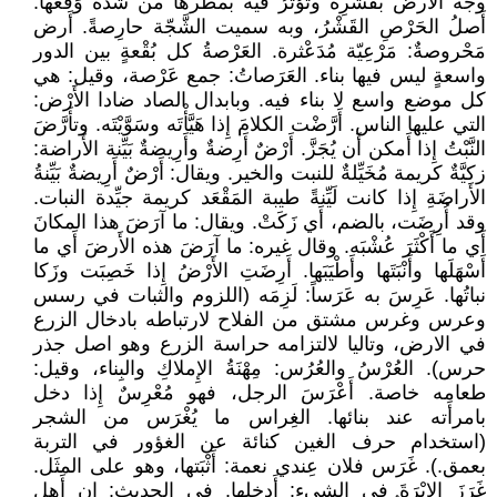
وجه الأَرض بقَشْرِه وتُؤَثِّرُ فيه بمطرها من شدة وَقعها.
أَصلُ الحَرْصِ القَشْرُ، وبه سميت الشَّجّة حارِصةً. أَرض
مَحْروصةٌ: مَرْعِيّة مُدَعْثرة. العَرْصةُ كل بُقْعةٍ بين الدور
واسعةٍ ليس فيها بناء. العَرَصاتُ: جمع عَرْصة، وقيل: هي
كل موضع واسع لا بناء فيه. وبابدال الصاد ضادا الأَرْض:
التي عليها الناس. أَرَّضْت الكلامَ إِذا هَيَّأْتَه وسَوَّيْتَه. وتأَرَّضَ
النَّبْتُ إِذا أَمكن أَن يُجَزَّ. أَرْضٌ أَرِضةٌ وأَرِيضةٌ بَيِّنة الأَراضة:
زكيَّةٌ كريمة مُخَيِّلةٌ للنبت والخير. ويقال: أَرْضٌ أَرِيضةٌ بَيِّنةُ
الأَراضَةِ إِذا كانت لَيِّنةً طيبة المَقْعَد كريمة جيِّدة النبات.
وقد أُرِضَت، بالضم، أَي زَكَتْ. ويقال: ما آرَضَ هذا المكانَ
أَي ما أَكْثَرَ عُشْبَه. وقال غيره: ما آرَضَ هذه الأَرضَ أَي ما
أَسْهَلَها وأَنْبَتَها وأَطْيَبَها. أَرِضَتِ الأَرْضُ إِذا خَصِبَت وزَكا
نباتُها. عَرِسَ به عَرَساً: لَزِمَه (اللزوم والثبات في رسس
وعرس وغرس مشتق من الفلاح لارتباطه بادخال الزرع
في الارض، وتاليا لالتزامه حراسة الزرع وهو اصل جذر
حرس). العُرْسُ والعُرُس: مِهْنَةُ الإِملاكِ والبِناء، وقيل:
طعامه خاصة. أَعْرَسَ الرجل، فهو مُعْرِسٌ إِذا دخل
بامرأَته عند بنائها. الغِراس ما يُغْرَس من الشجر
(استخدام حرف الغين كنائة عن الغؤور في التربة
بعمق.). غَرَس فلان عِندي نعمة: أَثْبَتها، وهو على المثَل.
غَرَزَ الإِبْرَةَ في الشيء: أَدخلها. في الحديث: إِن أَهل