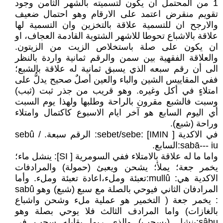
1 من المحتمل ان يكون لتسميته بالشهر الثامن وجود
تقويم منقرض اعتمد على الارقام وهو احتمال ضعيف
والارجح ان للتسمية علاقة بالتخزين وان التسمية لها
علاقة بالاشباع تحوطا للاشهر الشتوية القادمة العجاف، او
ان يكون على صلة باستخلاص الزيت من الزيتون.
والعلاقة الفقهية بين سمن والرقم ثمانية واردة بالنظر
الى أن رقم سبعه الذي يسبق ثمانية له علاقة بالشبع؛
ففي المقاييس الشين والباء والعين أصلٌ صحيح يدلُّ على
امتلاءٍ في أكل وغيره. وهو قريب من جذر ثبت (ثبب)
وسبت فالشبع مقرون بالراحة وطلبها ولهذا يوم السبت
أي اليوم السابع هو آخر ايام الاسبوع كاكتمال وامتلاء
وراحة (شبع).
في الاكدية sebet/sebe: [IMIN ]: الرقم سبعة. sebû /
sabā--- iu:السابع.
واما ما له علاقة بالامتلاء ففي السومرية [ SI]: ينشل ماء؛
يخمر جعة؛ يملأ؛ يشحن ويعبئ (حمولة) والمرادفات
الاكدية هي: mullû:تعبئة وملء،اعادة تعبئة وملء. وأما
المرادفان الثاني فيوحي بالصلة مع سبع (شبع) وهو sabû
: يخمر جعة ( التخمير هو عملية ملء وشحن واشباع
بالغازات) واما المرادف الثالث فلا يوحي بصلة وهو
sâbu:ينشل (يسحب) والذي ربما يقابله سحب في