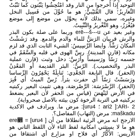
التوحيد إِذا أُخرجوا من النار وقد امْتُحِشُوا يَنْبُتون كما تَنْبُتُ
التَّغارِيزُ؛ قال القُتَيْبيُّ: هو ما حُوِّلَ من فَسِيل النخل
وغيره، سمي بذلك لأَنه يحوَّل من موضع إِلى موضع
فيُغْرَزُ، وهو التَّغْريزُ والتَّنْبِيتُ.
وغير بعيد عن erē---š---u وربما على صلة بكون البذر
والرش قريبان الرَشُّ للماء والدم والدمع. وقد رَشَشْتُ
المكانَ رَشَّاً. وايضا الرَّسِيسُ: الشيء الثابت الذي قد لزم
مكانه (قارن المدينة). رسَّ الهوى في قلبه والسَّقَمُ في
جسمه رَسّاً ورَسيساً وأَرَسَّ: دخل وثبت (قارن عملية
البذر والتخصيب.). الرّسُّ: البئر القديمة أَو المَعْدِنُ
(الحفر). قال النابغة الجَعْدِي: تَنابِلَةٌ يَحْفِرُونَ الرِّساسا
ورَسَسْتُ رَسّاً أَي حفرت بئراً. رُسَّ الميتُ أَي قُبِرَ
(الحفر). الرَّسْرَسَة: الرَّصْرصَة، وهي تثبيت البعير ركبتيه
في الأَرض ليَنْهَضَ (قياس من الحفر لأن البعير يضغط
بركبتيه في التربة الرخوة كون بيئته بالاصل صحرواية).
2 -ARI:[ ari2 ؛ uru4]: مرض ما. ويرادف في الاكدية
maškadu: مرض (التهاب) المفاصل؟.
الارجح انه مرض الرثية انطلاقا من أن [ uru4] = ere෎
هو ما لا يستثني امكانية لفظ الثاء لأن اللفظ الثاني هو
الأَريس: الأَكَّارُ أي فلاح او مزارع أي اشتقاقا من