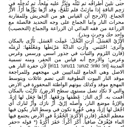
حتى تلينَ أَطرافُه ثم تَبُلُّه وتَذُرُّ عليه مِلحاً، ثم تُدخِلُه في
رَحِم الناقةِ إِذا مارَنَتْ فلم تَلْقَحْ، وقد أَرَّها يَؤُرُّها أَرّاً. الأَرُّ
الجماع. (الارجح أن القياس هو من التحريش وللمقارنة
محراث النار واما الجماع على وجه التحديد فالصلة مع
الزراعة من فقه البدائي ان الزراعة والجماع (التخصيب)
واحد حك وحرث وبذر).
الأَرْيُ العَسَلُ. أَرَتِ النَّحْلُ: عَمِلَت العَسَل. تَأَرَّى بالمكان
وأْتَرى: احْتَبَس. وأَرَتِ الدابَّةُ مَرْبَطَها ومَعْلَفَها: لَزِمَتْه
(قارن اللزوم والثبات في جذور اسس ورسس وغرس
وعرس؛ والارجح أنه قياس من الحفر، ومنه تسمية
المدينة [iri؛ iriki؛ uru2؛ uru11؛ iri11] لأن حفرة النار هي
الاصل وهي الجامع للبدائييين في مهجعهم وللمراجعة
موقد النار البيوت النطوفية التي تضم عائلات ويتوسط
المهجع موقد وكذلك بيوتهم الواطئة المحفورة في الارض
والتي لا تكاد تصل مستوى سطح الارض). تَأَرَّيْت بالمكان
أَقمت به. أَرَّى النارَ: عَظَّمَها ورَفَعَها. أَرَّاها جَعَل لها إرَةً.
والإرَةُ موضع النار، وأَصله إرْيٌ. أَرِّ نارَك وأَرِّ لنارك أَي
اجْعَل لها إرَةً، وهي حُفْرة تكون في وسط النار يكون فيها
معظم الجَمْر (قارن الأُكْرَة: الحُفْرَةُ في الأَرض يجتمع فيها
الماء فيُغْرَفُ صافياً. أَكَرَ أَكْراً: حَفَرَ أُكْرَةً (* قوله «حفر