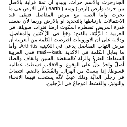
الجذرحرث والاسم حراث. ويبدو أن ثمة قرابة بالاصل
بين حرث وارص (ارض) ومنه ( earth ( لان الارض هي ما
يحرث واما الصلة مع مرض المفاصل فتبقى قيد
الاحتمالات بارتباطها بالتخديد او بالارض وربما لأن ضعف
قدرة المريض تضطره المكوث ارضا فترات طويلة. في
العربية : الرَّثْيَة، بالفتح: وجَعٌ في الرُّكْبَتَين والمفاصِل.
ودلالة على ان الاوروبيات اقترضت الكلمة من العربية أن
مرض التهاب المفاصل يدعى في اللاتينية Arthritis. وأما
ما يقابل الكلمة في الاكدية maš---kadu ففي العربية
السقاط: العثرةُ والزلة كالسقطة .السين والقاف والطاء
أصلٌ واحدٌ يدلُّ على الوقوع. وبالاقلاب قسطتْ عظامه
قسوطاً: إذا يبستْ من الهزال. والقُسْطُ بالضم: انتصابٌ
في رجلَي الدابَّة وذلك عيبٌ لأنَّه يستحب فيهما الانحناء
والتوتيرُ. والقَسَط اعوجاجٌ في الرِّجلين.