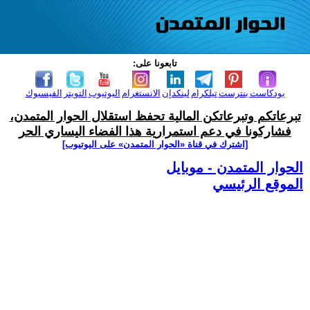
تابعونا على:
بودكاست
بنترست
تيلكرام
لينكدإن
الانستغرام
اليوتيوب
التويتر
الفيسبوك
تبرعاتكم وتبرعاتكن المالية تحفظ استقلال الحوار المتمدن،
فشاركونا في دعم استمرارية هذا الفضاء اليساري الحر
[اشترك في قناة ‫«الحوار المتمدن» على اليوتيوب]
الحوار المتمدن - موبايل
الموقع الرئيسي