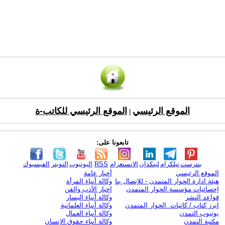
الموقع الرئيسي
الموقع الرئيسي للكاتب-ة
|
تابعونا على:
بنترست
تيلكرام
لينكدإن
الانستغرام
RSS
اليوتيوب
التويتر
الفيسبوك
الموقع الرئيسي
أخبار عامة
هيئة ادارة الحوار المتمدن - للإتصال بنا
وكالة أنباء المرأة
إحصائيات مؤسسة الحوار المتمدن
اخبار الأدب والفن
قواعد النشر
وكالة أنباء اليسار
ابرز كتاب / كاتبات الحوار المتمدن
وكالة أنباء العلمانية
يوتيوب التمدن
وكالة أنباء العمال
مكتبة التمدن
وكالة أنباء حقوق الإنسان