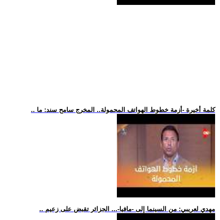
.. كلمة أخيرة -أزمة خطوط الهواتف المحمولة.. المخرج سامح سند: ما
.. مهدي لعريبي: من السينما إلى -مافيا-... الجزائر تقبض على زعيم