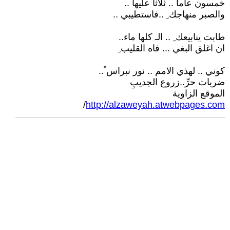
خمسون عاما .. ثلاثا عليها ..
والصبر منهاجك ِ ..فاستطيبي ..
طابت ينابيعك ِ .. الـ كلها ماء..
ان اغلق البغي ... فاه القليب ِ
كوني .. لهذي الامم .. نور نبراس ْ..
ضربات حرِّ..زروع الجديبِ
الموقع الزاوية
/
http://alzaweyah.atwebpages.com