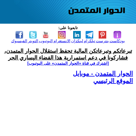
تابعونا على:
بودكاست
بنترست
تيلكرام
لينكدإن
الانستغرام
اليوتيوب
التويتر
الفيسبوك
تبرعاتكم وتبرعاتكن المالية تحفظ استقلال الحوار المتمدن،
فشاركونا في دعم استمرارية هذا الفضاء اليساري الحر
[اشترك في قناة ‫«الحوار المتمدن» على اليوتيوب]
الحوار المتمدن - موبايل
الموقع الرئيسي