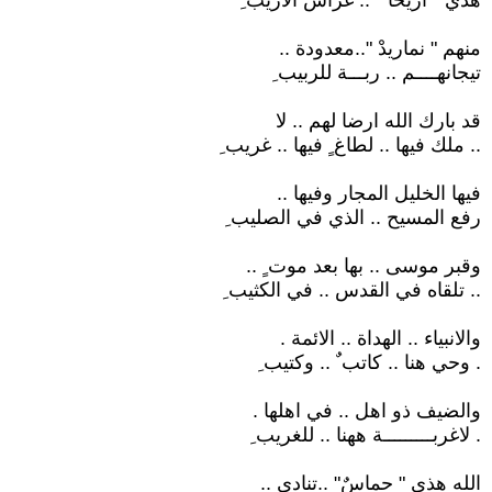
هذي " أريحا " .. غراس الاريب ِ
منهم " نماريدْ "..معدودة ..
تيجانهــــم .. ربـــة للربيب ِ
قد بارك الله ارضا لهم .. لا
.. ملك فيها .. لطاغ ٍ فيها .. غريب ِ
فيها الخليل المجار وفيها ..
رفع المسيح .. الذي في الصليب ِ
وقبر موسى .. بها بعد موت ٍ ..
.. تلقاه في القدس .. في الكثيب ِ
والانبياء .. الهداة .. الائمة .
. وحي هنا .. كاتب ٌ .. وكتيب ِ
والضيف ذو اهل .. في اهلها .
. لاغربـــــــــة ههنا .. للغريب ِ
الله هذي " حماسٌ" ..تنادي ..