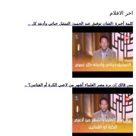
اخر الافلام
.. كلمة أخيرة -الفنان توفيق عبد الحميد: التمثيل حياتي وأديته كل
.. مين قالك إن بره مصر العلماء أشهر من لاعبي الكرة أو الفنانين؟