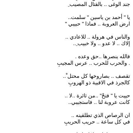
جند الوغى .. بالقتال المصيب ِ
يا " أحمد بن ياسين " سلمت..
ارض العروبة .. فماذا " حبيبي "
والناس في هرولة .. للاعادي ..
إلاك .. لا عدو .. ولا خبيب ِ..
فالله ينصرها ..حق وعده .
. والحرب للحرب .. عرس المجيبِ
تقصف .. بصاروخها كل محتل ْ..
كالجرذ في الاقبية ذو الهروبِ
حييت يا " فتحْ" ..من ثائرة ..لا ..
كانت عروبة لنا .. فاستجيبي..
ان الرصاص الذي تطلقينه ..
في كل ساعة .. حريب الحريبِ