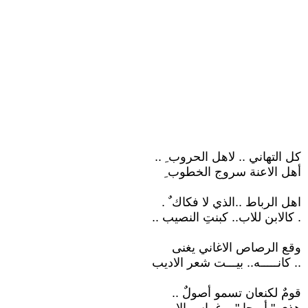
كل التهاني .. لاهل الحروب ِ ..
أهل الاعنة سروج الخطوب ِ
اهل الرباط ..الذي لا فكاك ٌ .
. كالابن للاب.. كبنتِ النصيب ..
وقع الرصاص الاغاني يغنى
.. كانـــــه.. بيـــت شعر الاديب
قومٌ لكنعان تسمو أصولٌ ..