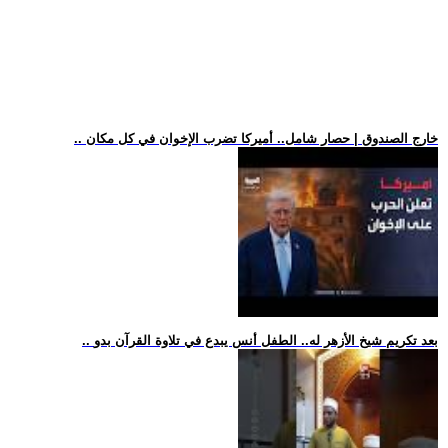
.. خارج الصندوق | حصار شامل.. أميركا تضرب الإخوان في كل مكان
.. بعد تكريم شيخ الأزهر له.. الطفل أنس يبدع في تلاوة القرآن بدو