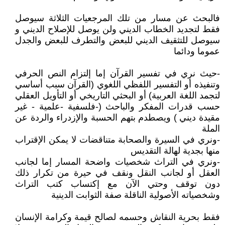
فالبحث عن مسار من تلك المرجعيات الثلاثة سيوصل
فقط لتجديد الخطاب الديني ولن يوصل للإصلاح الديني و
سيوصل للتثقيف الديني للبعض والتطرف للبعض والجدل
عموما ودائما
-حيث نري في تفسير القرآن إما إلتزام النص الحرفي
وتنفيذه أو التفسير اللفظي اللغوي (القرآن سبب أساسي
لتجمد اللغة العربية) أو البحثي التاريخي أو التأويل العقلي
حسب قدرات المفكر والباحث (-فلسفية -علمية - غير
مقيدة ديني ) ويصطدم بتهم الحسبة والإزدراء والردة عن
الملة
-ونري في السيرة والصحابة متناقضات لا يمكن الإقتراب
منها بجدية لهالة التقديس
-ونري في التراث شخصيات واضحة المسار إما لجانب
العقل أو لجانب النقل ونقف في حيرة من تكرار ذلك
دون توقف وحتي الآن مع إكتساب كتب التراث
وشخصياته الأصولية الناقلة صفة الثوابت الدينية
فقط بحرية النقاش وحسمه لصالح قيمة وكرامة الإنسان