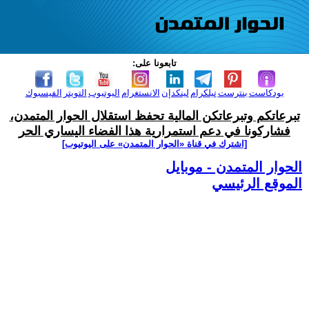
تابعونا على:
بودكاست
بنترست
تيلكرام
لينكدإن
الانستغرام
اليوتيوب
التويتر
الفيسبوك
تبرعاتكم وتبرعاتكن المالية تحفظ استقلال الحوار المتمدن،
فشاركونا في دعم استمرارية هذا الفضاء اليساري الحر
[اشترك في قناة ‫«الحوار المتمدن» على اليوتيوب]
الحوار المتمدن - موبايل
الموقع الرئيسي