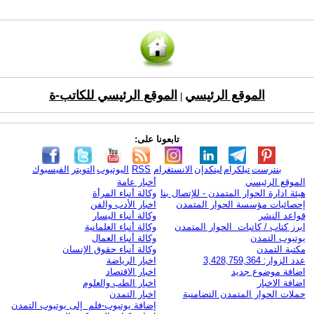
الموقع الرئيسي
الموقع الرئيسي للكاتب-ة
|
تابعونا على:
بنترست
تيلكرام
لينكدإن
الانستغرام
RSS
اليوتيوب
التويتر
الفيسبوك
الموقع الرئيسي
أخبار عامة
هيئة ادارة الحوار المتمدن - للإتصال بنا
وكالة أنباء المرأة
إحصائيات مؤسسة الحوار المتمدن
اخبار الأدب والفن
قواعد النشر
وكالة أنباء اليسار
ابرز كتاب / كاتبات الحوار المتمدن
وكالة أنباء العلمانية
يوتيوب التمدن
وكالة أنباء العمال
مكتبة التمدن
وكالة أنباء حقوق الإنسان
عدد الزوار: 3,428,759,364
اخبار الرياضة
اضافة موضوع جديد
اخبار الاقتصاد
اضافة الاخبار
اخبار الطب والعلوم
حملات الحوار المتمدن التضامنية
اخبار التمدن
إضافة يوتيوب-فلم إلى يوتيوب التمدن