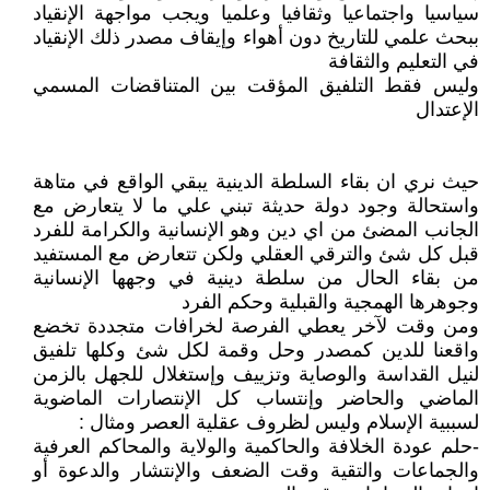
سياسيا واجتماعيا وثقافيا وعلميا ويجب مواجهة الإنقياد
ببحث علمي للتاريخ دون أهواء وإيقاف مصدر ذلك الإنقياد
في التعليم والثقافة
وليس فقط التلفيق المؤقت بين المتناقضات المسمي
الإعتدال
حيث نري ان بقاء السلطة الدينية يبقي الواقع في متاهة
واستحالة وجود دولة حديثة تبني علي ما لا يتعارض مع
الجانب المضئ من اي دين وهو الإنسانية والكرامة للفرد
قبل كل شئ والترقي العقلي ولكن تتعارض مع المستفيد
من بقاء الحال من سلطة دينية في وجهها الإنسانية
وجوهرها الهمجية والقبلية وحكم الفرد
ومن وقت لآخر يعطي الفرصة لخرافات متجددة تخضع
واقعنا للدين كمصدر وحل وقمة لكل شئ وكلها تلفيق
لنيل القداسة والوصاية وتزييف وإستغلال للجهل بالزمن
الماضي والحاضر وإنتساب كل الإنتصارات الماضوية
لسببية الإسلام وليس لظروف عقلية العصر ومثال :
-حلم عودة الخلافة والحاكمية والولاية والمحاكم العرفية
والجماعات والتقية وقت الضعف والإنتشار والدعوة أو