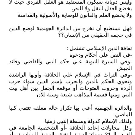
وليس ذوبانه سيكون المستفيد هو العقل الفردي حيث لا
يخضع العقل للنقل ولا للنص
ولا يخضع العلم والقانون للوصاية والأصولية والقداسة
فهل نستطيع أن نخرج من الدائرة الجهنمية لوضع الدين
في حجمه الحقيقي من الإنسان؟؟
ثقافة الدين الإسلامي تشتمل :
-في النص علي أحكام ودعوة
-وفي السيرة النبوية علي حكم النبي والقاضي وقائد
الجيش
-وفي التراث في الإسلام علي الخلافة وأولها الراشدة
وتحوي الحكم بالدين والحرب بإسم الدين سواء حرب
الردة وحروب الفتوحات أو موقعة الجمل بين أهل بيت
النبي ومنها قسمة المذاهب شيعة وسنة للآن
والدائرة الجهنمية أعني بها تكرار حالة مغلقة تنتمي كليا
للماضي
ولذلك الإسلام كدولة وسلطة إنتهي زمنيا
وكل محاولات إعادة الخلافة -أو الشخصية الجامعة في
القرن ال21 سواء:-الدينية النقية -الدينية السياسية -أو