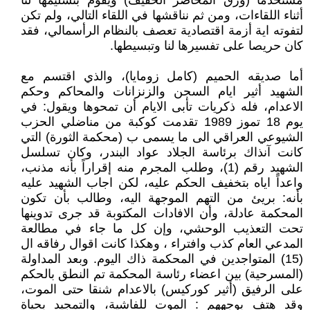
مستخدما (ورق المحاضر الخفيف) ويقوم بتسليمها لنا
أثناء اللقاءات، ومن ثم نناقشها في اللقاء التالي، ولم تكن
لتفوته اية أزمة اقتصادية تعصف بالنظام الرأسمالي، فقد
كان حريصا على تفسيرها لنا وتبسيطها.
أما صديقه الحميم (كامل زومايا)، والذي اقتسم مع
الشهيد أثير ايام السجن والزنزانات والمحاكم وحكم
الاعدام، فله ذكريات تأبى الايام أن تمحوها ويقول: في
يوم 18 تموز 1989 تقدمت كوكبة من مناضلي الحزب
الشيوعي العراقي الى ما يسمى ب (محكمة الثورة) التي
كانت آنذاك برئاسة الجلاد عواد البندر، وكان تسلسل
الشهيد رقم (1)، وطلب المجرم منه إقراراً بأنه مذنب،
واعداً اياه بتخفيف الحكم عليه، لكن اجاب الشهيد عليه
بأنه: بريئ من التهم الموجهة اليه، وطالب بأن تكون
المحكمة عادلة، وأن الافادات المكتوبة قد جرى تدوينها
تحت التعذيب الوحشي، وإن كل ما جاء في مطالعة
المدعي العام كذب وافتراء ، وهكذا كانت اقوال رفاقه ال
(15) المتواجدين في المحكمة ذاك اليوم. وبعد المداولة
(المسرحية) بين اعضاء رئاسة المحكمة تم النطق بالحكم
على الرفيق (أثير كوركيس) بالاعدام شنقا حتى الموت،
وقد هتف بوجههم : الموت للفاشية، والتمجيد بحياة