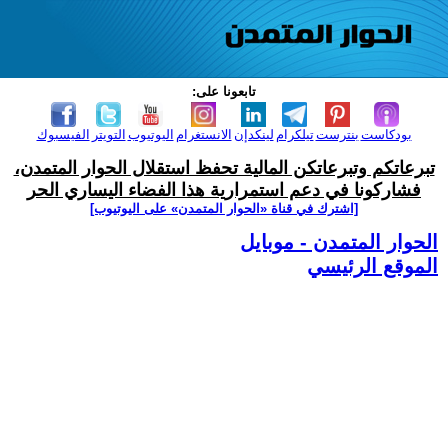
تابعونا على:
بودكاست
بنترست
تيلكرام
لينكدإن
الانستغرام
اليوتيوب
التويتر
الفيسبوك
تبرعاتكم وتبرعاتكن المالية تحفظ استقلال الحوار المتمدن،
فشاركونا في دعم استمرارية هذا الفضاء اليساري الحر
[اشترك في قناة ‫«الحوار المتمدن» على اليوتيوب]
الحوار المتمدن - موبايل
الموقع الرئيسي