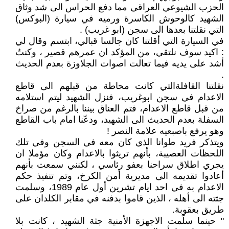
الحزب الشيوعي العراقي مما دفع الحراس الى شد وثاق
الشهيد كالوحوش الكاسرة ورميه في سيارة (البوكس)
التي نقلتنا بعدها الى سجن (ابو غريب) .
في السيارة التي أقلتنا كان جالسا قبالي، ابتسم وقال لي
: اكيد سوف نلتقي، من المؤكد ان عمرهم قصير ، وكنتُ
أشد على يديه فيما تعالت اصوات الجلاوزة بعدم الحديث
.
نقلتنا القافلةالتي كانت محاطة من قبلهم الى قاطع
الاعدام في سجن ابوغريب، فنزل الشهيد ليتم استلامه
من قبل قاطع الاعدام، فتم العناق بيننا بالرغم من صراخ
السفلة بعدم الحديث الى الشهيد، ودعّنا امام باب القاطع
وهو يرفع باصبعيه علامة النصر !
ويتذكر فريد طوانا الذي كان معه في السجن وفي تلك
اللحظات العصيبة، بأنهم تريثوا بالاعدام وكان مؤملا ان
يجري اطلاق سراحنا بعفو رئاسي ، لكنني سمعت بأنهم
أعادوا تقديمه الى مديرية أمن الكرخ، وتم تنفيذ حكم
الاعدام به في احد ايام تشرين أول عام 1989، وسلمت
جثته الى أهله ، الذين قاموا بدفنه في مقابر الكلدان على
طريق بعقوبة.
" حينما سلّمت الاجهزة الأمنية جثة الشهيد ، كانت بلا