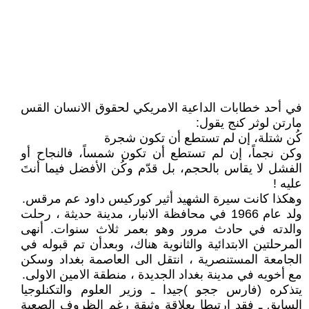
في أحد خطابات الداعية الامريكي لحقوق الانسان القس
مارتن لوثر كنج يقول:
كُن شتلة، إن لم تستطع أن تكون شجرة
وكن نجماً، إن لم تستطع أن تكون شمساً، فالنجاح أو
الفشل لا يقاس بالحجم، بل قدّم وكُن الأفضل فيما أنتَ
عليه !
وهكذا كانت سيرة الشهيد أثير كوركيس داود عم مرقس.
ولد عام 1966 في محافظة الانبار، مدينة حديثة ، رحلت
والدته في حادث مرور وهو بعمر ثلاث سنوات. أنهى
المرحلتين الابتدائية والثانوية هناك، وبعدأن تم قبوله في
الجامعة المستنصرية ، انتقل الى العاصمة بغداد وسكن
مع أخويه في مدينة بغداد الجديدة ، منطقة الامين الاولى.
يتذكره (فارس ججو )جيدا ـ وزير العلوم والتكنلوجيا
السابق ـ فقد ارتبطا بعلاقة وثيقة رغم الظروف الصعبة