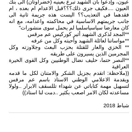
عيون، وإدعوا بأن الشهيد تبرع بعينيه (خضراوتان) الى بنك
العيون ....فكيف جرى ذلك؟؟؟قبل الاعدام ام بعده ، ام
فقدهما في التعذيب؟؟ اليست هذه جريمة ثانية الى
جانب جريمتهم الاساسية في محاكمته واعدامه، مع انه
كان معارضا سياسياسلميا لم يحمل سوى منشورات"
**المجد لذكرى الشهيد أثير كوركيس عم مرقس
**مواساتنا لعائلة الشهيد وأحبته وكل من عرفه
** الخزي والعار للقتلة بحزب البعث وجلاوزته وكل
المجرمين الذين يسيرون على طريقه
**النصر حتما، حليف نضال الوطنيين وكل القوى الخيرة
العراقية
((ملاحظة: اتقدم بجزيل الشكر والامتنان لكل ما قدمه
ويقدمة الاعلامي الوطني الاستاذ باسم عم مرقس
لتسهيل مهمة كتاباتي عن شهداء تللسقف الابرار ..ولولا
مساعدته لكان الامر اصعب بكثير ..دمت لنا استاذ))
شباط 2018