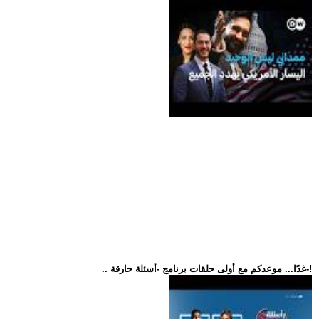
.. غدًا... موعدكم مع أولى حلقات برنامج -أسئلة حارقة-!