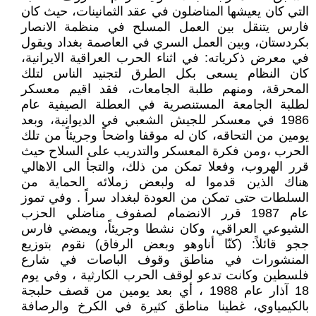
التي كان يعيشها المناضلون في عقد الثمانينات، حيث كان
فارس يتنقل بين العمل المسلح في منظمة الانصار
بكردستان، وبين العمل السري في العاصمة بغداد ويقول
في معرض ذكرياته: في اثناء الحرب العراقية الايرانية،
كان النظام يسعى بكل الطرق لتجنيد الناس لتلك
المحرقة، ومنهم طلبة الجامعات، فقد اقيم معسكر
لطلبة الجامعة المستنصرية في العطلة الصيفية عام
1986 في معسكر للجيش الشعبي في الديوانية، وبعد
يومين من التحاقه، كان له موقفا واضحاً وجريئاً من تلك
الحرب ،ومن فكرة المعسكر والتدريب على السلاح حيث
قرر الهروب، وفعلا تمكن من ذلك، والتجأ الى الاهالي
هناك الذين قدموا له ولبعض زملائه الحماية من
السلطات حتى تمكن من العودة لبغداد سراً . وفي تموز
عام 1987 قرر الانضمام لصفوف مناضلي الحزب
الشيوعي العراقي، وكان نشطا وجريئاً، ويمضي فارس
ججو قائلاً: (كنّا أناوهو وبعض الرفاق) نقوم بتوزيع
المنشورات في مناطق وقوف الباصات في شارع
فلسطين وكانت تدعو لوقف الحرب الكارثية ، وفي يوم
18 آذار عام 1988 ، أي بعد يومين من قصف حلبجة
بالكيمياوي، غطينا مناطق كثيرة في الكرخ والرصافة