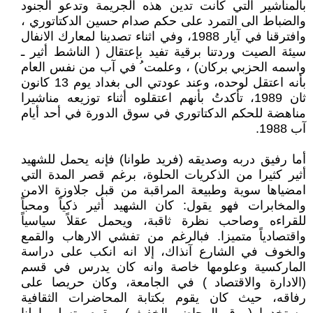
بالمناشير التي كانت تدين هذه الجريمة وتدعو الجنود
والضباط الى التمرد على حكم صدام حسين الدكتاتوري ،
وافترقنا في آيار 1988، وفي اثناء تصدينا لمعارك الانفال
سيئة الصيت وردتنا برقية تفيد بإعتقال ( الناشط أثير ـ
واسمه الحزبي بركان) ، وعلمت ُ في آب من نفس العام
بأنه اعتقل لوحده، وعند عودتي الى بغداد يوم 13 كانون
ثان 1989، تأكدتُ بأنهم اعتقلوه أثناء توزيعه مناشيرا
مناهضة للحكم الدكتاتوري في سوق الدورة في أحد أيام
آب 1988.
أما رفيق دربه وصديقه (فريد طوانا) فإنه يحمل للشهيد
أثير كثيرا من الذكريات الحلوة، برغم قصر المدة التي
امضياها سوية وطبيعة المراقبة من قبل جلاوزة الامن
والمخابرات فهو يقول: كان الشهيد أثير ذكياً ومحباً
للقراءه وصاحب نظرة ثاقبة، ويحمل عقلاً سياسياً
واقتصادياً متميزا. فبالرغم من تفشي الارهاب والقمع
والخوف في الشارع آنذاك، إلا انه انكب على دراسة
الماركسية وعلومها خاصة وانه كان يدرس في قسم
(الادارة والاقتصاد ) في الجامعة، وكان حريصا على
رفاقه، حيث كان يقوم بكتابة المحاضرات الثقافية