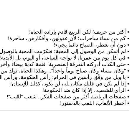
• أكثر من خريف؛ لكن الربيع قادم بإرادة الحياة!
• كم من نساء ساحرات؛ لأن عقولهن، وأفكارهن، ساحرة!
• دون أن ننتظر، الصباح دائماً يجيء!
• لم أتمكن من الوصول إلى المحبة؛ فتكرّمت المحبة بالوصول إ
• في كل يوم من عمرنا، لا نواجه الساعة، أو اليوم، بل الأبدية!
• حتى الكذب أدركته التفرقة العنصرية؛ فثمة كذبة بيضاء وأخر
• "وكان مساء وكان صباح يوماً واحداً".. وهكذا الحياة، تولد من
• يا ويل من وفّق رأسين في الحرام: رأس الحكومة، ورأس الح
• إذا لم يكن في قلبك مكان لله، لن يكون كذلك للإنسان!
• الرأي للشعب.. إلا إذا كان ضد الحكومة!
• صفحات الرياضة أكثر من صفحات الفكر.. شعب "لعّيب"!
• أخطر الألعاب، اللعب بالدستور!