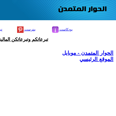
بودكاست
بنترست
تي
تبرعاتكم وتبرعاتكن المال
الحوار المتمدن - موبايل
الموقع الرئيسي