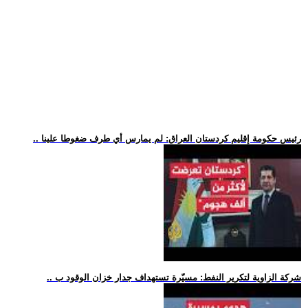
.. رئيس حكومة إقليم كردستان العراق: لم يمارس أي طرف ضغوطا علينا
.. شركة الزاوية لتكرير النفط: مسيّرة تستهداف جدار خزان الوقود ب