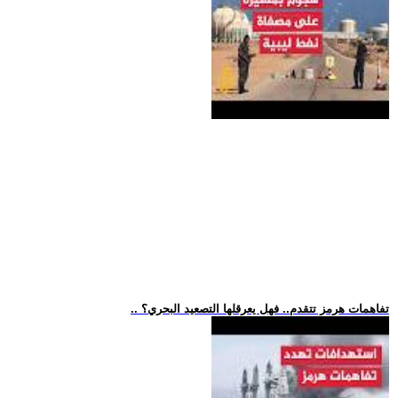
.. تفاهمات هرمز تتقدم.. فهل يعرقلها التصعيد البحري؟