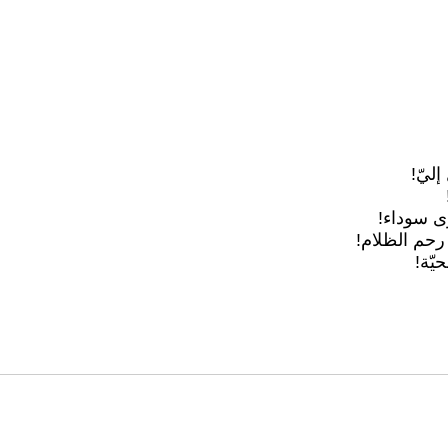
ليّ!
ى سوداء!
 رحم الظلام!
يّة!