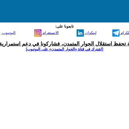
تابعونا على:
لكرام
لينكدإن
الانستغرام
اليوتيوب
ية تحفظ استقلال الحوار المتمدن، فشاركونا في دعم استمرارية 
[اشترك في قناة ‫«الحوار المتمدن» على اليوتيوب]