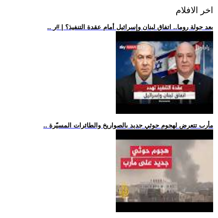
اخر الافلام
.. بعد جولة روما.. اتفاق لبنان وإسرائيل أمام عقدة التنفيذ؟ | #ر
.. مأرب تتعرض لهجوم حوثي جديد بالصواريخ والطائرات المسيّرة