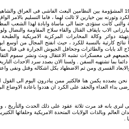
اليوم صا دف الذكرى الحادية والثلاثين من اتفاقية 6 اذار 1975 المشؤومة بين النظامين ا
د وثورته بين خيارين لا ثالث لهما ، فاما التسليم بالامر الوا
اومة والتى كانت ستؤدى حتما الى مأساة وابادة لهذا الشعب ا
لبارزانى الاب بايقاف القتال والقاء سلاح المقاومة والنضال و
يئة دوائر وكالة المخابرات المركزية الامريكية والطبخة 
تائج كارثية بالنسبة للكرد ، حيث انفتح المجال من اوسع ا
ح الد بابات والطائرات وجحافل الجيوش الجرارة فى قتال مبا
 وتجميعهم فى معسكرات تشبه الاعتقال وبث ونشر سموم الثقاف
ح دائما بما تشتهيه السفن . ولسنا الان بصدد سرد الاحداث التا
الابعاد القسرى ومن ثم الاضطهاد بكل اشكاله وقتل ونفى واعت
داء العداء والحقد على الكرد ان هددوا باعادة الاوضاع الى م
لمى لنرى بانه قد مرت ثلاثة عقود على ذلك الحدث والتأريخ ، و
 العالم وبالذات الولايات المتحدة الامريكية وحلفائها الكثيري
 .