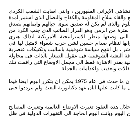
لبعث الفاشى فى العراق والشاهينشاهى الايرانى المقبورين ، والتى اصابت الشعب الكردى
قع والقاء سلاح المقاومة والكفاح والنضال الذى استمر لمدة
لمظلوم والذى لم يكن له صديق سوى جبالهم وايمانهم بصدق
لو لفترة من الزمن وهو القرار الصائب الذى جنب الكرد من
التى وضعها منظر الاستراتيجية الامريكية انذاك هنرى
بوابها لنظام صدام حسين لشن حرب شعواء لامثيل لها فى
شر ، بل انتهج سياسة شوفينية باساليب وتكتيكات عنصرية
ة البعثية الشوفينية فى عقول الصغار بالذات فى محاولة
ريخية بقدر الاشارة فقط الى مجمل الاوضاع التى رافقت تلك
قالات وتعذيب واعدامات بالجملة .
نعم الدوائر الامريكية كان لها الدور الكبير فيما حدث ، والذى نحن بصدده يكمن هنا فالكثير ممن يبادرون اليوم الى القول ان ما حدث فى عام 1975 يمكن ان يتكرر اليوم ايضا فيما
ا كانت عليها ابان عهد دكتاتورية البعث ولم يترددوا حتى
خلال هذه العقود تغيرت الاوضاع العالمية وتغيرت المصالح
ن اليوم وباتت اليوم الحاجة الى التغييرات الدولية فى ظل