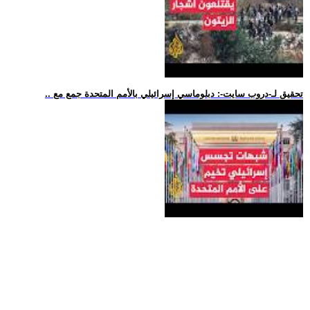
.. تحقيق لـ-دروب سايت-: دبلوماسي إسرائيلي بالأمم المتحدة جمع مع