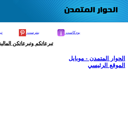
بودكاست
بنترست
تي
تبرعاتكم وتبرعاتكن المال
الحوار المتمدن - موبايل
الموقع الرئيسي