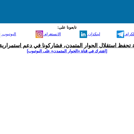
تابعونا على:
لكرام
لينكدإن
الانستغرام
اليوتيوب
ية تحفظ استقلال الحوار المتمدن، فشاركونا في دعم استمرارية 
[اشترك في قناة ‫«الحوار المتمدن» على اليوتيوب]