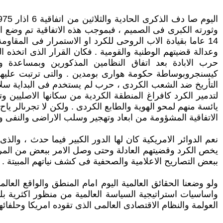
وثورته الكبرى فى الصميم ، فبموجب هذه الاتفاقية تم وضع الكر
14 عاما بقيادة الاب الروحى للكرد او الاستمرار فى المق
وعدالة قضيتهم الوطنية والقومية . فكان القرار الذى اتخذه ا
حرب الابادة بعد اتفاق النظامين المذكورين وبمساعدة وته
كيسنجروبوساطة حكومة هوارى بومدين . والتى ترتبت عليها ن
التأريخ ضد الشعب الكردى ، حرب لم يستخدم فى البداية سلا
لتدمير الكرد كافراغ المنطقة الكردية من سكانها الاصليين
يائسة منهم لمحو الهوية والطابع الكردى . ولكن لا تجرىالر يا
الاتفاقية المشؤومة من ابعاد وتهجير وسلب الاراضى والنفى و
يخص الكرد وقضيتهم العادلة وحتى وصل الامر ببعض من المرضى ب
ببعض التصاريح الاعلامية والصحفية فى كشف نياتهم المبيتة .
ولو وضعنا الحقائق العالمية اليوم امام المنطق والواقع العا
واساسيات استراتيجية السياسة العالمية من منظور اكثرية بلدان
العولمة والنظام الاقتصادى العالمى الذى تقوده امريكا وحلفائها