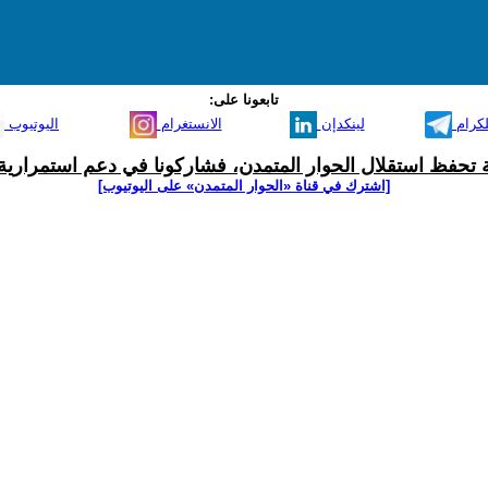
تابعونا على:
لكرام
لينكدإن
الانستغرام
اليوتيوب
ية تحفظ استقلال الحوار المتمدن، فشاركونا في دعم استمرارية 
[اشترك في قناة ‫«الحوار المتمدن» على اليوتيوب]