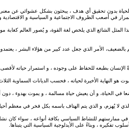
حياة بدون تحقيق أي هدف ، يبحثون بشكل عشوائي عن معنى لح
ستمرار في أصعب الظروف الاجتماعية و السياسية و الاقتصادية و ا
، هذا المثل الشائع الذي يلخص لغة القوة، و يُصور العالم كغابة
 بالضعيف، الأمر الذي جعل عدد كبير من هؤلاء البشر ، يعتمدون
دةً الإنسان بطبعه للحفاظ على وجوده ، و استمرار حياته لأقصى
وت هو النهاية الأخيرة لحياته ، فحسب الديانات السماوية الثلا
ضعا في الحياة، و أن يعيش حياة مسالمة ، و يموت بهدوء ، دون 
ي لا يُهزم، و الذي يتم الهتاف باسمه بكل فخر في معظم أحياء 
، في ممارستهم للنشاط السياسي بكافة أنواعه ، سواء كان نشا
 تفكيره ، وبناءً على الأيدلوجية السياسية التي يتبناها.