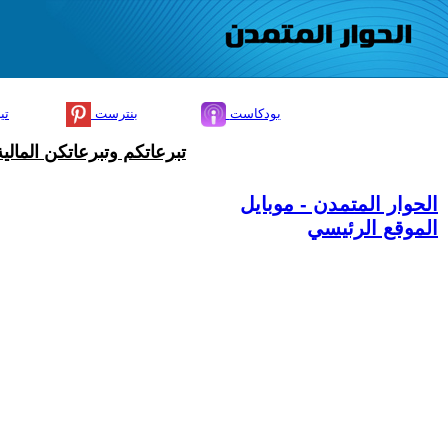
بودكاست
بنترست
تي
تبرعاتكم وتبرعاتكن المال
الحوار المتمدن - موبايل
الموقع الرئيسي