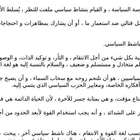
سة السياسة ، و القيام بنشاط سياسي ملفت للنظر ، يُسلط الأ
عمل قتالي ضد استعمار ما ، أو أن يشارك بمظاهرات و احتجاج
لناشط السياسي.
ة بكل شيء من أجل الانتقام ، و الثأر، و توكيد الذات، و الوص
م متخاذل و مستسلم و ضعيف ، والسلام بالنسبة إليه هو لغة الضعفا
سياسيين ، هو أن تلتحم روحه مع سحاب السماء ، و أن يصبح جثما
سب أفكاره الخاصة، ومعايير الحزب السياسي الذي ينتمي إليه.
تاع مؤقت، و هي بمثابة جسر للآخرة ، لأن الحياة الدائمة هي ف
لصبر على الشدائد ، و أنه يجب استخدام القوة لأبعد الحدود من 
ب لغة القوة و الانتقام ، هناك ناشط سياسي آخر ، يبحث ع