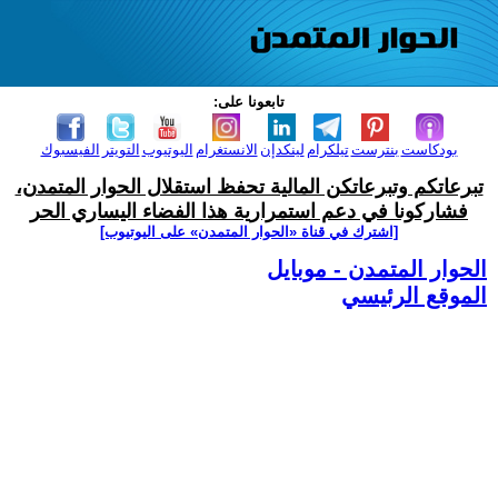
تابعونا على:
بودكاست
بنترست
تيلكرام
لينكدإن
الانستغرام
اليوتيوب
التويتر
الفيسبوك
تبرعاتكم وتبرعاتكن المالية تحفظ استقلال الحوار المتمدن،
فشاركونا في دعم استمرارية هذا الفضاء اليساري الحر
[اشترك في قناة ‫«الحوار المتمدن» على اليوتيوب]
الحوار المتمدن - موبايل
الموقع الرئيسي