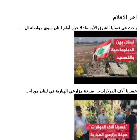
اخر الافلام
.. باحث في قضايا الشرق الأوسط: لا خيار أمام لبنان سوى مواصلة ال
.. -خسرنا آلاف الدولارات-... صرخة مزارعي الهبارية في لبنان من آ