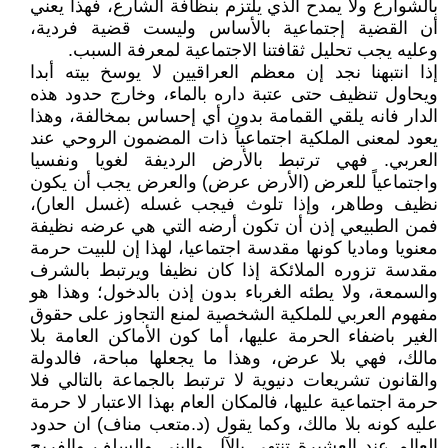
بالشوارع ولا يمدح الذي يلتزم بنظافة الشارع، فهذا يعني
أن القضية إجتماعية بالأساس وليست قضية فردية،
وعليه يجب تحليل ثقافتنا الاجتماعية لمعرفة السبب.
إذا انتبهنا نجد إن معظم العراقيين لا يوسخ بيته أبدا
ويحاول تنظيف حتى عتبة داره بالماء، وخارج حدود هذه
الدار فانه يلقي القمامة بدون أي إحساس بمخالفة، وهذا
يعود لمعنى الملكية اجتماعياً ذات المضمون الروحي عند
العربي. فهي ترتبط بالأرض الرديفة لغويا ونفسيا
واجتماعياً للعرض (الأرض عرض) والعرض يجب أن يكون
نظيف وطاهر، وإذا تلوث فيجب غسله (غسل العار)،
فمن الطبيعي إذن أن تكون أرضه التي هي عرضه نظيفة
معنويا وماديا كونها مقدسة اجتماعيا، لهذا إن للبيت حرمة
مقدسة تزوره الملائكة إذا كان نظيفا ويرتبط بالشرف
والسمعة، ولا يطئه الغرباء بدون إذن بالدخول؛ وهذا هو
مفهوم العربي للملكية الشخصية لمنع التجاوز على حقوق
الغير باضفاء الحرمة عليها، أما كون الأماكن العامة بلا
مالك، فهي بلا عرض، وهذا ما يجعلها مباحة، فالدولة
والقانون تشريعات دنيوية لا ترتبط بالجماعة بالتالي فلا
حرمة اجتماعية عليها، فالمكان العام بهذا الاعتبار لا حرمة
عليه كونه بلا مالك، وكما يقول (د.متعب مناف) ان حدود
العالم عند العشيرة تنتهي بالآل والبني والسلف والفريج