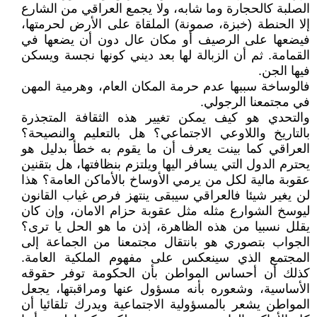
الصلبة كالحجارة وما شابه، ولا يجمع العراقي من الشارع
إلا الحنطة (خبزة، صمونة) الملقاة على الأرض لحرمتها،
فيضعها على الرصيف أو مكان عال دون أن يضعها في
القمامة. ثم أن الزبالة لها بعد ديني كونها نجسة ويسكن
فيها الجن.
فالوساخة سببها عدم حرمة المكان العام، وهرمية المهن
في مجتمعنا الرجولي.
والتحدي هو كيف يمكن تغيير هذه الثقافة المتجذرة
بالتاريخ واللاوعي الاجتماعي؟ هل بالتعليم والنصيحة؟
العراقي كما بينت يعرف أن ما يقوم به خطأ بدليل هو
يحترم الدول التي يسافر اليها ويلتزم بنظافتها، هل بتقنين
عقوبة مالية لكل من يرمي الأوساخ بالأماكن العامة؟ هذا
لن يغير شيئا فالعراقي سيبقى ينتهز فرص غياب القانون
ليوسخ الشوارع مثله مثل عقوبة حزام الامان، وإن كان
يقلل نسبيا من هذه الظاهرة، إذن ما هو الحل يا ترى؟
الجواب بتصوري هو بانتقال مجتمعنا من الجماعة إلى
المجتمع الذي سينعكس على مفهوم الملكية العامة.
كذلك أن أحساس المواطن بأن الحكومة توفر حقوقه
الأساسية، وشعوره بأنه مسؤول عنها ومراقبتها، يجعل
المواطن يشعر بالمسؤولية الاجتماعية ويدرك تلقائيا أن