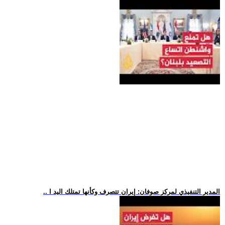
.. المدير التنفيذي لمركز صوفان: إيران تتصرف وكأنها تمتلك اليد ا