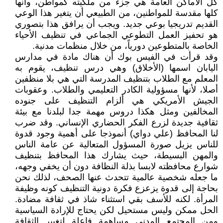
كل الأماكن العامة هي جزء من ملكيته كمواطن، وأنها
كلها مقدسة للمواطنين، من الطبيعي أن يتغير هذا الوعي
القديم تدريجيا بوعي جديد. ويجب أن يرافق هذا بتصوري
هو تحفيز العمل التطوعي الجماعي في تنظيف الأحياء
الخاصة بالمتطوعين دورياً، من خلال منظمات مدنية.
وقد قرأت في الفيس بوك أن هناك مادة في مدارس
اليابان اسمها (الأخلاق) وهي درس تنظيف، يقوم به
المعلم مع الطلاب بتنظيف المدرسة التي هي بلا منظفين
أصلا، لأنها مسؤولية الكادر التعليمي والطلاب. وعقوبات
الجيش الأمريكي هي ألزام التنظيف على جنوده
المخالفين ومثل هكذا دروس مهمة جدا لبلدنا مع بيئة
ثقافية جديدة لزرع الفكر الحضاري الإنساني. وقد ضرب
لنا المحافظ (علي دواي) أنموذجا على أهمية وجود قدوة
للناس يزيل صورة المسؤول المتعالية عن عامة الناس
والمهن البسيطة، حيث يشارك هذا المحافظ بتنظيف
شوارع محافظته لابسا بذلة النظافة دون أن يخفي وجهه،
ما جعله شخصية عالمية تتحدث عنها الصحف، لذلك نحن
بحاجة إلى قدوة يزعزع فكرة دونية التنظيف كونه وظيفة
المرأة. لكنه للأسف بقي استثناء شاذ في ثقافة مضادة.
الحل ممكن وليس مستحيل لكن يحتاج للإرادة السياسية
ومن المجتمع المدني مساهمة فاعلة لتغيير الثقافة