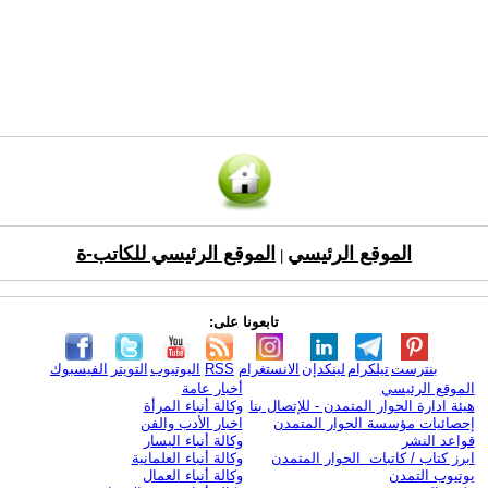
الموقع الرئيسي
الموقع الرئيسي للكاتب-ة
|
تابعونا على:
بنترست
تيلكرام
لينكدإن
الانستغرام
RSS
اليوتيوب
التويتر
الفيسبوك
الموقع الرئيسي
أخبار عامة
هيئة ادارة الحوار المتمدن - للإتصال بنا
وكالة أنباء المرأة
إحصائيات مؤسسة الحوار المتمدن
اخبار الأدب والفن
قواعد النشر
وكالة أنباء اليسار
ابرز كتاب / كاتبات الحوار المتمدن
وكالة أنباء العلمانية
يوتيوب التمدن
وكالة أنباء العمال