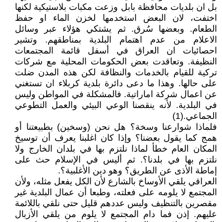
بل ان بلديات محافظة بابل وزعت مكبات بلاستيكية لكنها
اختفت، لان البعض استخدمها لخزن الماء او حفظ
الطعام. وبعضها سُرق. ثم يشتكي هؤلاء عبر وسائل
الاعلام من عدم اهتمام البلدية بمناطقهم. وتشير
احصائيات ان العراق في أسفل قائمة المجتمعات
النظيفة. وتعاقدت بعض الحكومات المحلية مع شركات
تركية للقيام بالخدمات والنظافة لكن هذه المدن ضلت
على حالها. وهذا ما دعى دائرة بلدية كربلاء ان تستغني
عن اعمال شركة اماراتية. فالمشكلة في المواطن وليس
في البلدية. لأنه ينقصنا الوعي البيئي والعمل التطوعي
الجماعي.(1)
فلماذا شوارعنا وسخة؟ هل نحن (وسخين) بطبيعتنا أو
همج كما يقول بعضنا؟ وإذا كان اغلبنا يعرف أن توسيخ
المكان العام خطأ لماذا نلتزم بها في بلدان الخارج ولا
نلتزم بها في بلدنا؟. ثم أليس في الإسلام حث على
إماطة الأذى عن الطريق؟ وهو دين الأغلبية؟.
العراقي يلقي الأوساخ بالشارع لأن الكل يفعل مثله، ولأن
المجتمع لا يلومه على فعلته، وطبعا أن عمال البلدية غير
مقصرين بالتنظيف وليس عددهم قليل حتى نلقي باللائمة
عليهم. إذن فما دام المجتمع لا يلوم من يلقي الأزبال