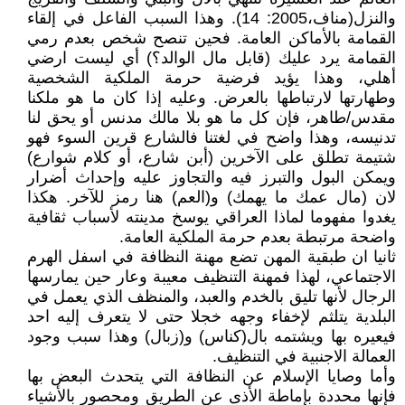
والنزل(مناف،2005: 14). وهذا السبب الفاعل في إلقاء
القمامة بالأماكن العامة. فحين تنصح شخص بعدم رمي
القمامة يرد عليك (قابل مال الوالد؟) أي ليست ارضي
أهلي، وهذا يؤيد فرضية حرمة الملكية الشخصية
وطهارتها لارتباطها بالعرض. وعليه إذا كان ما هو ملكنا
مقدس/طاهر، فإن كل ما هو بلا مالك مدنس أو يحق لنا
تدنيسه، وهذا واضح في لغتنا فالشارع قرين السوء فهو
شتيمة تطلق على الآخرين (أبن شارع، أو كلام شوارع)
ويمكن البول والتبرز فيه والتجاوز عليه وإحداث أضرار
لان (مال عمك ما يهمك) و(العم) هنا رمز للآخر. هكذا
يغدوا مفهوما لماذا العراقي يوسخ مدينته لأسباب ثقافية
واضحة مرتبطة بعدم حرمة الملكية العامة.
ثانيا ان طبقية المهن تضع مهنة النظافة في اسفل الهرم
الاجتماعي، لهذا فمهنة التنظيف معيبة وعار حين يمارسها
الرجال لأنها تليق بالخدم والعبد، والمنظف الذي يعمل في
البلدية يتلثم لإخفاء وجهه خجلا حتى لا يتعرف إليه احد
فيعيره بها ويشتمه بال(كناس) و(زبال) وهذا سبب وجود
العمالة الاجنبية في التنظيف.
وأما وصايا الإسلام عن النظافة التي يتحدث البعض بها
فإنها محددة بإماطة الأذى عن الطريق ومحصور بالأشياء