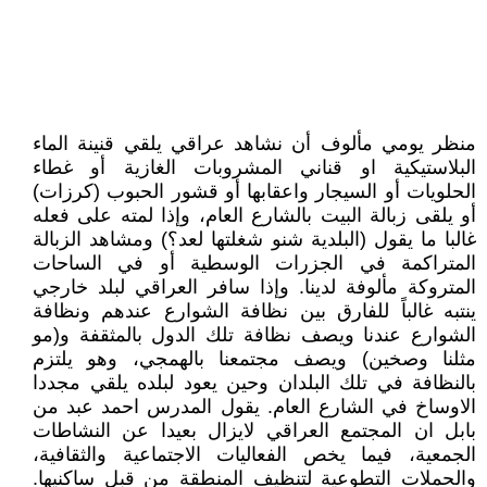
منظر يومي مألوف أن نشاهد عراقي يلقي قنينة الماء
البلاستيكية او قناني المشروبات الغازية أو غطاء
الحلويات أو السيجار واعقابها أو قشور الحبوب (كرزات)
أو يلقى زبالة البيت بالشارع العام، وإذا لمته على فعله
غالبا ما يقول (البلدية شنو شغلتها لعد؟) ومشاهد الزبالة
المتراكمة في الجزرات الوسطية أو في الساحات
المتروكة مألوفة لدينا. وإذا سافر العراقي لبلد خارجي
ينتبه غالباً للفارق بين نظافة الشوارع عندهم ونظافة
الشوارع عندنا ويصف نظافة تلك الدول بالمثقفة و(مو
مثلنا وصخين) ويصف مجتمعنا بالهمجي، وهو يلتزم
بالنظافة في تلك البلدان وحين يعود لبلده يلقي مجددا
الاوساخ في الشارع العام. يقول المدرس احمد عبد من
بابل ان المجتمع العراقي لايزال بعيدا عن النشاطات
الجمعية، فيما يخص الفعاليات الاجتماعية والثقافية،
والحملات التطوعية لتنظيف المنطقة من قبل ساكنيها.