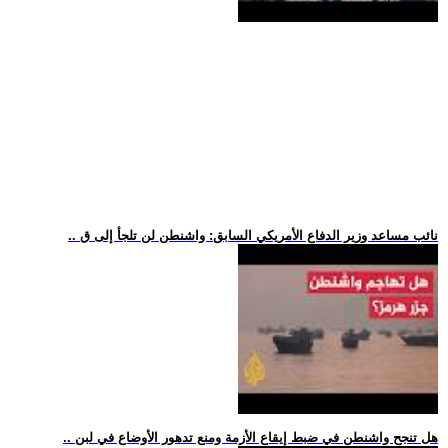
.. نائب مساعد وزير الدفاع الأمريكي السابق: واشنطن لن تلجأ إلى ق
.. هل تنجح واشنطن في ضبط إيقاع الأزمة ومنع تدهور الأوضاع في لبن