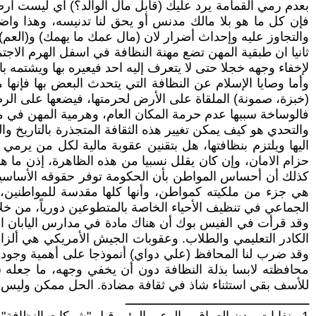
بعدم رمي القمامة يرد عليك (قابل مال الوالد؟) أي ليست ارض
فإن كل ما هو بلا مالك مدنس أو يحق لنا تدنيسه، وهذا واض
والتجاوز عليه وإحداث أضرار لان (مال عمك ما يهمك) و(العم) 
ثانيا ان طبقية المهن تضع مهنة النظافة في اسفل الهرم الاجتم
لإخفاء وجهه خجلا حتى لا يتعرف إليه احد فيعيره بها ويشتمه ب
وأما وصايا الإسلام عن النظافة التي يتحدث البعض بها فإنها
(خبزة، صمونة) الملقاة على الأرض لحرمتها، فيضعها على الرص
فالوساخة سببها عدم حرمة المكان العام، وهرمية المهن في م
والتحدي هو كيف يمكن تغيير هذه الثقافة المتجذرة بالتاريخ و
اليها ويلتزم بنظافتها، هل بتقنين عقوبة مالية لكل من يرمي
حزام الامان، وإن كان يقلل نسبيا من هذه الظاهرة، إذن ما ه
كذلك أن أحساس المواطن بأن الحكومة توفر حقوقه الأساسية، 
هي جزء من ملكيته كمواطن، وأنها كلها مقدسة للمواطنين، 
الجماعي في تنظيف الأحياء الخاصة بالمتطوعين دورياً، من خل
وقد قرأت في الفيس بوك أن هناك مادة في مدارس اليابان اسم
الكادر التعليمي والطلاب. وعقوبات الجيش الأمريكي هي ألزام
وقد ضرب لنا المحافظ (علي دواي) أنموذجا على أهمية وجود
محافظته لابسا بذلة النظافة دون أن يخفي وجهه، ما جعله 
للأسف بقي استثناء شاذ في ثقافة مضادة. الحل ممكن وليس مس
ــــــــــــــــــــــــــــــــــــــــــــــــــــ