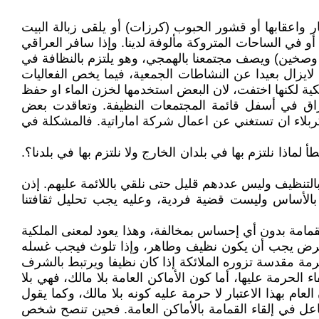
ر واعقابها أو قشور الحبوب (كرزات) أو يلقى زبالة البيت
 أو في الساحات المتروكة مألوفة لدينا. وإذا سافر العراقي
نا وصخين) ويصف مجتمعنا بالهمجي، وهو يلتزم بالنظافة في
لايزال بعيدا عن النشاطات الجمعية، فيما يخص الفعاليات
كية لكنها اختفت، لان البعض استخدمها لخزن الماء او حفظ
عراق في أسفل قائمة المجتمعات النظيفة. وتعاقدت بعض
ربلاء ان تستغني عن اعمال شركة اماراتية. فالمشكلة في
اذا نلتزم بها في بلدان الخارج ولا نلتزم بها في بلدنا؟.
بالتنظيف وليس عددهم قليل حتى نلقي باللائمة عليهم. إذن
ة بالأساس وليست قضية فردية، وعليه يجب تحليل ثقافتنا
 القمامة بدون أي إحساس بمخالفة، وهذا يعود لمعنى الملكية
والعرض يجب أن يكون نظيف وطاهر، وإذا تلوث فيجب غسله
رمة مقدسة تزوره الملائكة إذا كان نظيفا ويرتبط بالشرف
الحرمة عليها، أما كون الأماكن العامة بلا مالك، فهي بلا
لعام بهذا الاعتبار لا حرمة عليه كونه بلا مالك، وكما يقول
 تنتهي بالآل والبني والسلف والفريج والنزل(مناف،2005: 14). وهذا السبب الفاعل في إلقاء القمامة بالأماكن العامة. فحين تنصح شخص