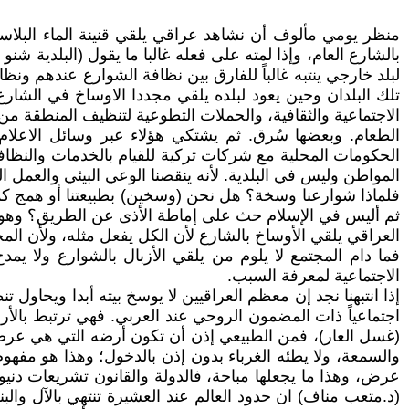
منظر يومي مألوف أن نشاهد عراقي يلقي قنينة الماء البلاستي
بالشارع العام، وإذا لمته على فعله غالبا ما يقول (البلدية ش
لبلد خارجي ينتبه غالباً للفارق بين نظافة الشوارع عندهم ون
تلك البلدان وحين يعود لبلده يلقي مجددا الاوساخ في الشارع
الاجتماعية والثقافية، والحملات التطوعية لتنظيف المنطقة م
الطعام. وبعضها سُرق. ثم يشتكي هؤلاء عبر وسائل الاعلام
الحكومات المحلية مع شركات تركية للقيام بالخدمات والنظاف
المواطن وليس في البلدية. لأنه ينقصنا الوعي البيئي والعمل ا
فلماذا شوارعنا وسخة؟ هل نحن (وسخين) بطبيعتنا أو همج كما يق
ثم أليس في الإسلام حث على إماطة الأذى عن الطريق؟ وهو دي
العراقي يلقي الأوساخ بالشارع لأن الكل يفعل مثله، ولأن الم
فما دام المجتمع لا يلوم من يلقي الأزبال بالشوارع ولا يم
الاجتماعية لمعرفة السبب.
إذا انتبهنا نجد إن معظم العراقيين لا يوسخ بيته أبدا ويحاول
اجتماعياً ذات المضمون الروحي عند العربي. فهي ترتبط بال
(غسل العار)، فمن الطبيعي إذن أن تكون أرضه التي هي عرضه ن
والسمعة، ولا يطئه الغرباء بدون إذن بالدخول؛ وهذا هو مفهوم 
عرض، وهذا ما يجعلها مباحة، فالدولة والقانون تشريعات دنيوية 