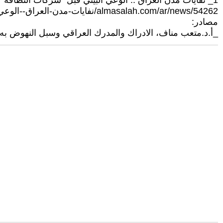
1_ نفايات مدن العراق .. الوعي البيئي قبل "شركات النظافة" - المسلة، 2016/3/10. على الرابط:
almasalah.com/ar/news/54262/نفايات-مدن-العراق--الوعي-البيئي-قبل
مصادر:
_أ.د.متعب مناف، الادراك والمدرك العراقي وسبل النهوض به، مد