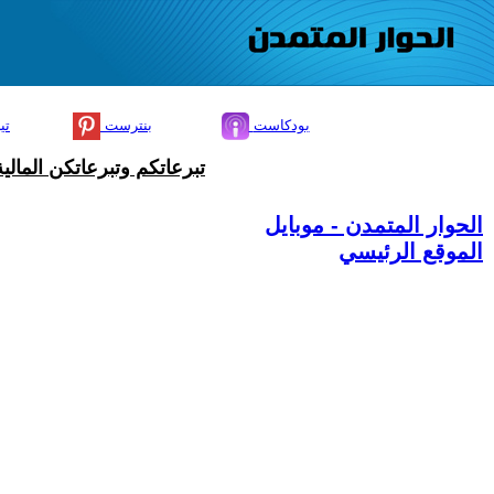
بودكاست
بنترست
تي
تبرعاتكم وتبرعاتكن المال
الحوار المتمدن - موبايل
الموقع الرئيسي