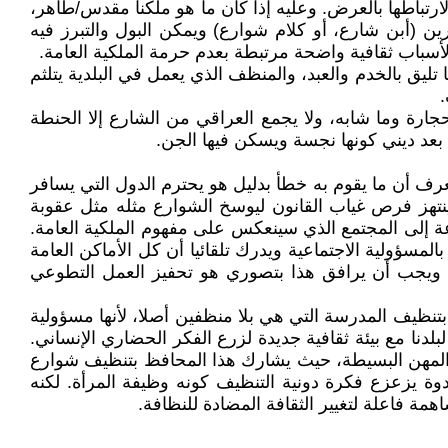
رتباطها بالعرض. وعليه إذا كان ما هو ملكنا مقدس/طاهر،
ن (أبن شارع، أو كلام شوارع) ويمكن البول والتبرز فيه
 لأسباب ثقافية واضحة مرتبطة بعدم حرمة الملكية العامة.
 تليق بالخدم والعبد، والمنظف الذي يعمل في البلدية يتلثم
.
جارة وما شابه، ولا يجمع العراقي من الشارع إلا الحنطة
 بعد ديني كونها نجسة ويسكن فيها الجن.
يعرف أن ما يقوم به خطأ بدليل هو يحترم الدول التي يسافر
 ينتهز فرص غياب القانون ليوسخ الشوارع مثله مثل عقوبة
عة إلى المجتمع الذي سينعكس على مفهوم الملكية العامة.
سؤولية الاجتماعية ويدرك تلقائيا أن كل الأماكن العامة
د. ويجب أن يرافق هذا بتصوري هو تحفيز العمل التطوعي
نظيف المدرسة التي هي بلا منظفين أصلا، لأنها مسؤولية
نا مع بيئة ثقافية جديدة لزرع الفكر الحضاري الإنساني.
والمهن البسيطة، حيث يشارك هذا المحافظ بتنظيف شوارع
ة يزعزع فكرة دونية التنظيف كونه وظيفة المرأة. لكنه
 فاعلة لتغيير الثقافة المضادة للنظافة.