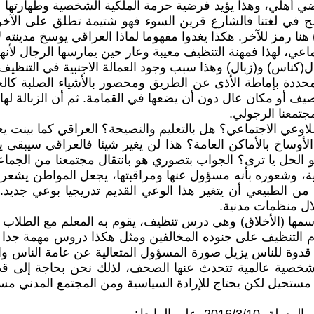
ي أهلي، وهذا يؤيد فرضية حرمة الملكية الشخصية وطهارتها لا
ح في لغتنا فالشارع قرين السوء فهو شتيمة تطلق على الآخري
هنا رمز للآخر. هكذا يغدوا مفهوما لماذا العراقي يوسخ مدينته
اعي، لهذا فمهنة التنظيف معيبة وعار حين يمارسها الرجال لأنها
ال(كناس) و(زبال) وهذا سبب وجود العمالة الاجنبية في التنظيف
 محددة بإماطة الأذى عن الطريق ومحصور بالأشياء الصلبة كالح
يف أو مكان عال دون أن يضعها في القمامة. ثم أن الزبالة لها
جتمعنا الرجولي.
اللاوعي الاجتماعي؟ هل بالتعليم والنصيحة؟ العراقي كما بينت 
 الأوساخ بالأماكن العامة؟ هذا لن يغير شيئا فالعراقي سيبقى
و الحل يا ترى؟ الجواب بتصوري هو بانتقال مجتمعنا من الجما
وشعوره بأنه مسؤول عنها ومراقبتها، يجعل المواطن يشعر بالم
من الطبيعي أن يتغير هذا الوعي القديم تدريجيا بوعي جدي
ال منظمات مدنية.
ها (الأخلاق) وهي درس تنظيف، يقوم به المعلم مع الطلاب بت
 التنظيف على جنوده المخالفين ومثل هكذا دروس مهمة جدا لبلد
 قدوة للناس يزيل صورة المسؤول المتعالية عن عامة الناس 
شخصية عالمية تتحدث عنها الصحف، لذلك نحن بحاجة إلى قدو
تحيل لكن يحتاج للإرادة السياسية ومن المجتمع المدني مساهمة