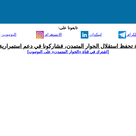
تابعونا على:
لكرام
لينكدإن
الانستغرام
اليوتيوب
ية تحفظ استقلال الحوار المتمدن، فشاركونا في دعم استمرارية 
[اشترك في قناة ‫«الحوار المتمدن» على اليوتيوب]