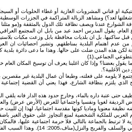
كية او قناني المشروبات الغازية أو غطاء الحلويات أو السيجا
نو شغلتها لعد؟) ومشاهد الزبالة المتراكمة في الجزرات الوسطية
ظافة الشوارع عندنا ويصف نظافة تلك الدول بالمثقفة و(مو مثل
 العام. يقول المدرس احمد عبد من بابل ان المجتمع العراقي 
ن قبل ساكنيها. بل ان بلديات محافظة بابل وزعت مكبات بلاستي
 من عدم اهتمام البلدية بمناطقهم. وتشير احصائيات ان ال
ة لكن هذه المدن ضلت على حالها. وهذا ما دعى دائرة بلدية ك
لتطوعي الجماعي.(1)
ول بعضنا؟ وإذا كان اغلبنا يعرف أن توسيخ المكان العام خطأ لم
ن الأغلبية؟.
جتمع لا يلومه على فعلته، وطبعا أن عمال البلدية غير مقصرين 
دح الذي يلتزم بنظافة الشارع، فهذا يعني أن القضية إجتماعي
 تنظيف حتى عتبة داره بالماء، وخارج حدود هذه الدار فانه يلقي
أرض الرديفة لغويا ونفسيا واجتماعياً للعرض (الأرض عرض) 
ظيفة معنويا وماديا كونها مقدسة اجتماعيا، لهذا إن للبيت ح
العربي للملكية الشخصية لمنع التجاوز على حقوق الغير باضفاء 
لا ترتبط بالجماعة بالتالي فلا حرمة اجتماعية عليها، فالمكان ا
(د.متعب مناف) ان حدود العالم عند العشيرة