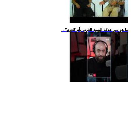
.. ما هو سر علاقة اليهود العرب بأم كلثوم؟