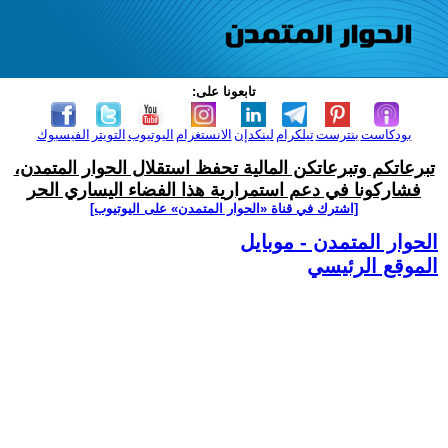
تابعونا على:
بودكاست
بنترست
تيلكرام
لينكدإن
الانستغرام
اليوتيوب
التويتر
الفيسبوك
تبرعاتكم وتبرعاتكن المالية تحفظ استقلال الحوار المتمدن،
فشاركونا في دعم استمرارية هذا الفضاء اليساري الحر
[اشترك في قناة ‫«الحوار المتمدن» على اليوتيوب]
الحوار المتمدن - موبايل
الموقع الرئيسي