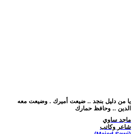
يا من دليل بنجد .. ضيعت أميرك . وضيعت معه
الدين .. وحافظ حمارك
ماجد ساوي
شاعر وكاتب
(Majed Sawi)