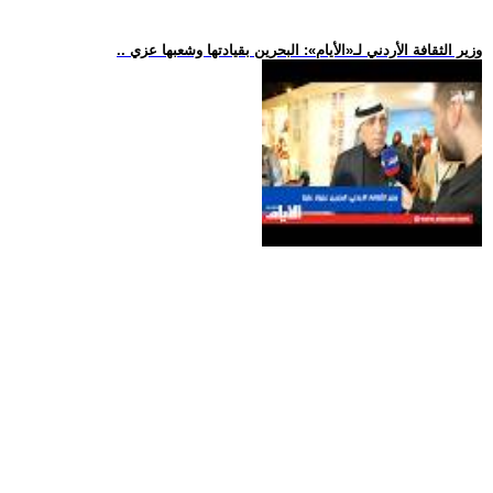
.. وزير الثقافة الأردني لـ«الأيام»: البحرين بقيادتها وشعبها عزي