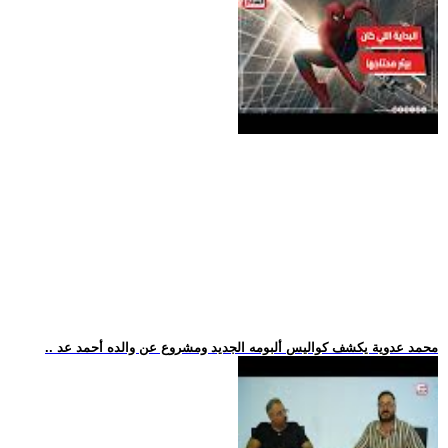
.. محمد عدوية يكشف كواليس ألبومه الجديد ومشروع عن والده أحمد عد