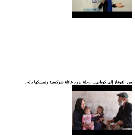
.. من القوقاز إلى كوباني... رحلة نزوح عائلة شركسية وتمسكها باله