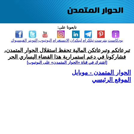
تابعونا على:
بودكاست
بنترست
تيلكرام
لينكدإن
الانستغرام
اليوتيوب
التويتر
الفيسبوك
تبرعاتكم وتبرعاتكن المالية تحفظ استقلال الحوار المتمدن،
فشاركونا في دعم استمرارية هذا الفضاء اليساري الحر
[اشترك في قناة ‫«الحوار المتمدن» على اليوتيوب]
الحوار المتمدن - موبايل
الموقع الرئيسي