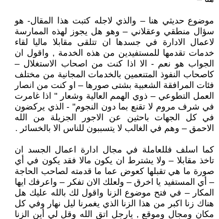
موضوع حديثي هنا – والذي لاجله كتبت هذا المقال- هو
سؤال منطقي وعقلاني – وهو هل يجوز لهذه الممارسة
لاعمال الادارة في جسدها ان تتلقى مقابلا ماليا لقاء
خدمات تقدمها للمستفيدين من هذه الخدمة , واقول ان
الجواب هو نعم - الا اذا كنت من اصحاب الاستغلال –
كاصحاب النفوذ المتنعمين بالخدمات المجانية من مختلف
فئات المرافقة الشعبية بشتى صورها – او كنت من انصار
العمل التطوعي – ذوي الهمم العالية وشعار " اذا غامرت
في شرف مروم لا تقنع بما دون النجوم" - الذي يركضون
في كل الجهات باحثين عن الاجور الجزيلة من الله
الاحمق – وهم في الغالب لا يتسببون للناس الا بالخسائر .
كما اسلف فللعاملة في مجال ادارة اعمال الجسد ان
تاخذ مقابلا – ولا يشترط ان يكون مالا فقد يكون في أي
صورة ما هي تقبلها كعوض عما ما قدمته لصاحب الحاجة
– أي المستفيد يا اخرق – ولعلك الان تفكر – واعرفك ايها
المكار – في فتح موضوع الزنا واقول لك بالله عليك هل
هناك زنا اكبر من هذا الزنا الذي يغمرنا ليل نهار وفي كل
مكان ومجال وموقع , يارجل اتق الله وقل لي أين الزنا