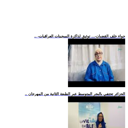
.. -حواء خلف القضبان-... توثيق لذاكرة السجينات العراقيات
.. الجزائر تحتفي بالبحر المتوسط عبر الطبعة الثانية من المهرجان