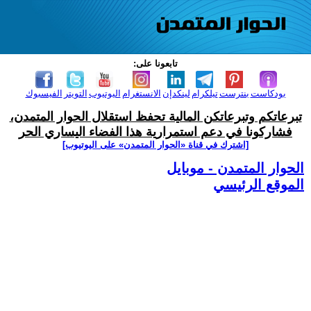
تابعونا على:
بودكاست
بنترست
تيلكرام
لينكدإن
الانستغرام
اليوتيوب
التويتر
الفيسبوك
تبرعاتكم وتبرعاتكن المالية تحفظ استقلال الحوار المتمدن،
فشاركونا في دعم استمرارية هذا الفضاء اليساري الحر
[اشترك في قناة ‫«الحوار المتمدن» على اليوتيوب]
الحوار المتمدن - موبايل
الموقع الرئيسي