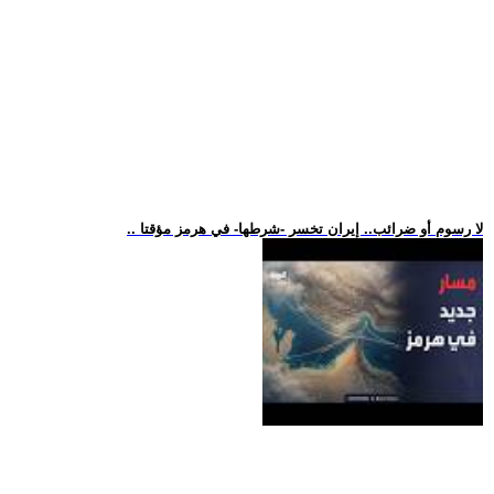
.. لا رسوم أو ضرائب.. إيران تخسر -شرطها- في هرمز مؤقتا