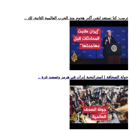
.. ترمب: كنا نستعد لشن أكبر هجوم منذ الحرب العالمية الثانية، لك
.. جولة الصحافة | استراتيجية إيران في هرمز وتصعيد غزة