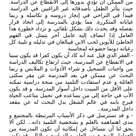
من الممكن أن تؤدي بدورها إلى الانقطاع عن الدراسة.
حيث يتأثر الطفل بأصدقائه غير الراغبين في الدراسة.
فيبدأ في التراخي في إنجاز دروسه و تكاسله و ربما
غياباته المتكررة. مما يؤدي بالمدرسة إلى اتخاذ قرار
بفصله وقد يحدث ذلك بشكل تلقائي. و تزداد خطورة هذا
العامل إذا انضاف إليه عامل آخر يتمثل في الفهم
الخاطئ للأبوين لحب الابن فيبالغان في تدليله و تلبية كل
رغباته دونما خضوعه لمحاسبة
- الفقر الذي قيل عنه أنه كاد أن يكون كفرا قد يكون سببا
في الانقطاع عن المدرسة، حيث ارتفاع تكاليف الدراسة
من واجبات التسجيل و شراء الأدوات و الملابس و ربما
البحث عن مسكن في بعد المدرسة عن مقر سكنى
العائلة و عدم استفادت التلميذ من منحة دراسية تمكنه
على الأقل من المبيت داخل أسوار المدرسة. و قد يكون
الأب في حاجة إلى من يساعده في تحمل متاعب الحياة
فيزج بابنه في عالم الشغل بدل البحث له عن مقعد
داخل المدرسة..
- و قد نسترسل في ذكر الأسباب المرتبطة بالمجتمع و
مدى اهتماهمه بالعلم و بشخصية التلميذ ذاته... لكن ألا
يحق لنا أن نتساءل عن إمكانية أن تكون المدرسة من
العوامل المنفرة من العلم و الدراسة و بالتالي قد تكون