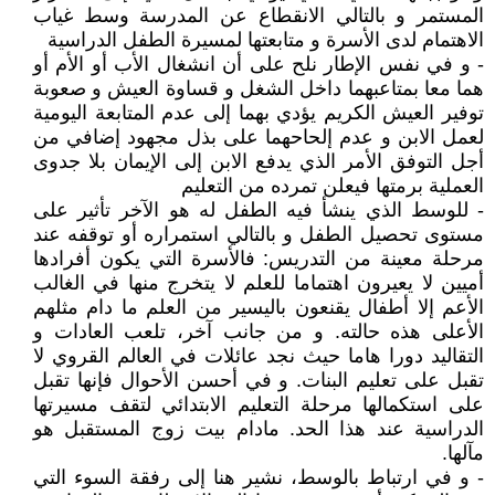
المستمر و بالتالي الانقطاع عن المدرسة وسط غياب
الاهتمام لدى الأسرة و متابعتها لمسيرة الطفل الدراسية
- و في نفس الإطار نلح على أن انشغال الأب أو الأم أو
هما معا بمتاعبهما داخل الشغل و قساوة العيش و صعوبة
توفير العيش الكريم يؤدي بهما إلى عدم المتابعة اليومية
لعمل الابن و عدم إلحاحهما على بذل مجهود إضافي من
أجل التوفق الأمر الذي يدفع الابن إلى الإيمان بلا جدوى
العملية برمتها فيعلن تمرده من التعليم
- للوسط الذي ينشأ فيه الطفل له هو الآخر تأثير على
مستوى تحصيل الطفل و بالتالي استمراره أو توقفه عند
مرحلة معينة من التدريس: فالأسرة التي يكون أفرادها
أميين لا يعيرون اهتماما للعلم لا يتخرج منها في الغالب
الأعم إلا أطفال يقنعون باليسير من العلم ما دام مثلهم
الأعلى هذه حالته. و من جانب آخر، تلعب العادات و
التقاليد دورا هاما حيث نجد عائلات في العالم القروي لا
تقبل على تعليم البنات. و في أحسن الأحوال فإنها تقبل
على استكمالها مرحلة التعليم الابتدائي لتقف مسيرتها
الدراسية عند هذا الحد. مادام بيت زوج المستقبل هو
مآلها.
- و في ارتباط بالوسط، نشير هنا إلى رفقة السوء التي