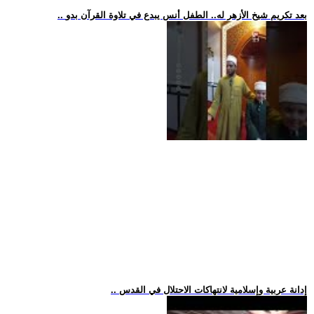
.. بعد تكريم شيخ الأزهر له.. الطفل أنس يبدع في تلاوة القرآن بدو
.. إدانة عربية وإسلامية لانتهاكات الاحتلال في القدس