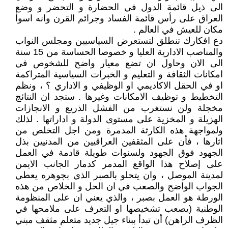
الى ذيل قائمة الدول في الحضارة و التحضر و وضع
العراق على رأس قائمة الفساد وجرائم القرن وانه اسوأ
مكان للعيش في العالم .
دع افكارك تنطلق لتستعرض السياسيين ومجلس النواب
والمناصب الادارية العليا و خصوصا الحساسة من 15 سنة
الى الان وحاول ان تضع معيار واضح للشخوص في
امكانات الثقافة و التعليم و الخبرات السياسية المتراكمة
او في الحقل الاكاديمي او الوظيفي و الاداري ؟ ، ونظم
التخطيط و توظيف الامكانات وغيرها . ستجد ان النتائج
مخجلة ولن نستغرب من الفشل الذريع و الانجازات
الهزيلة و المخزية على مستوى الدولة و اداراتها . لذلك
ولمواجهة هذه الكارثة المدمرة ومن اجل التخلص من
اثارها ، فأن على المثقفين العراقيين من المدنيين بذل
الجهود فوق الجهود ولسنوات طويلة قادمة في العمل
على إصلاح هذا الواقع المدمر كدمار الجانب الايمن
لمدينة الموصل ، وان يتحلو بالصبر الذي بجوهره يعطي
الجواب الواضح والصعب في ان الحل و الخلاص من هذه
الورطة هو العمل بصبر ، والذي يعني ان على المنظومة
الوطنية (يصعب تشخيصها او التعرف على ملامحها في
الظرف الراهن) أن تبدأ ببناء جيل جديد متعلم مثقف مبني