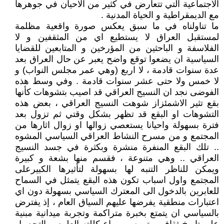
الاجتماعية التي تتعارض في كثير من الاحيان في جوهرها
مع الديمقراطية و الحياة المدنية .
ما تناولناه في ما سبق يعكس صورة واقعية مظلمة
لمستقبل العراق لا يستطيع اي من المثقفين و لا
الفلاسفة و الباحثين من المؤرخين و المتابعين للقضايا
السياسية ان يضعوا توقع واضح يعبر عن حال العراق بعد
عدة سنوات قادمة ، لا اربع (وهي عمر مجلس النواب) و
لا خمس ولا حتى عشر سنوات قادمة . وفي وسط هذه
الفوضى نجد ان النسيج العراقي قد اصيب بتشوهات كأنها
بقع تثير الاشمئزاز شوهت النسيج العراقي ، بعض هذه
التشوهات او البقع قد تظهر بشكل وقتي ثم تزول بعد
فترة بسهولة واحيانا يستعصي زوالها او زوال اثارها من
المجتمع و من مسرح النشاط العراقي السياسي المشوه
.. تلك البقع المنفرة منشرة وبكثرة في جسد النسيج
العراقي .. وهي متنوعة ، فقسم منها بشعة و كبيرة
ويمكن للناظر التنبه لها بسهولة لتأثيرها الكبيرعلى
المجتمع واول اسباب تكون هذه البقع يتمثل في السماح
للعابرين بالدخول الى المعترك السياسي بسهولة دون اي
اعتبارات منطقية يفرضها عليهم السياق العام ، إذ يفترض
بالسياسي ان يتمتع بخبرة متراكمة وتجربة ميدانية مبنية