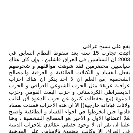
بقع على نسيج عراقي
اثبتت تجارب 15 سنة بعد سقوط النظام السابق في
2003 ان السياسين في العراق فاشلين ، وإن كان هناك
سياسيين مخضرمين فقد شوهت مواقفهم و شخوصهم
بفعل الفساد و التكتلات الطائفية و العرقية والمصالح
الشخصية [مع العلم ان لا احد ينكر ان هناك احزاب
عراقية عريقة مثل الحزب الشيوعي العراقي و الحزب
الديمقراطي الكردستاني و حزب البعث القومي وحزب
الدعوة (مع تحفظات كثيرة عن حزب الدعوة لأن اغلب
ولائات قياداته خارجية)] الا ان هذه الاحزاب فسدت بفساد
قادتها حين انخرطوا في اجواء الفساد و الطائفية واصبح
هَمْ اعضائها الاول و الاخير هو المصالح الشخصية ، وهنا
علينا ان نقر ان لا وجود حقيقي عقائدي للاحزاب الدينية
في العراق الا وكانت معتمدة بالاساس على المذهبية