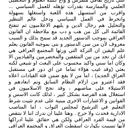
على تاريخ ثقافي متمرس و واع كللته العلوم و التحصيل
العلمي والممارسة بقدرات تؤهله للعمل السياسي ...
واقرب من استسهل هذه اللعبة واستغلها بسهولة
وانخرط في العمل السياسي ودخل عالم التنظير
والتحليل هم رجال الدين و يليهم الاعلاميون ثم تنفتح
القائمة الى كل من هب و دب مع ملاحظة ان القانون
العراقي بموجب الدستور الجديد قد سمح بذلك و السبب
معروف لأن من سن الدستور و بنى بموجبه القانون يعلم
علم اليقين ان التركة التي ورثها المجتمع العراقي هي
انك لن تجد من بين المثقفين والمخضرمين والقياديين الا
وكان اما سني واكيد محسوب على البعث او شيعي لكنه
بعثي (وقد غيب هؤلاء تماما عن اي دور في مستقبل
العراق الجديد) ، اما من لا يقع ضمن فئة القيادات اعلاه
فقد اعتبرو من ازلام النظام السابق وتم ابعادهم و
الاستيلاء على مناصبهم ، وقد نجح الاسلاميون في
استغلال هذه الفرصة بشكل كبير ، لذلك كانت الاسس و
القوانين و الاعتبارات الاخرى مبنية على عدم تثبيت شرط
التعليم في الترشيح لمجلس النواب ، اما المناصب
الادارية فحدث ولا حرج . وهنا علينا ان ندرك اننا لا ننتقص
من قيمة الفرد العراقي ولكن هي حقائق علينا ادراكها
لأنها تسببت بكوارث اسقطت العراق و المجتمع العراقي