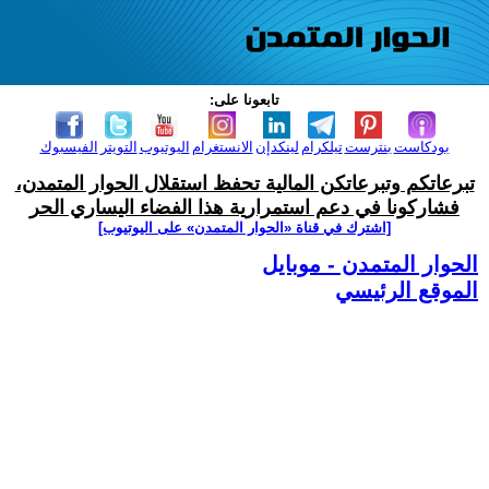
تابعونا على:
بودكاست
بنترست
تيلكرام
لينكدإن
الانستغرام
اليوتيوب
التويتر
الفيسبوك
تبرعاتكم وتبرعاتكن المالية تحفظ استقلال الحوار المتمدن،
فشاركونا في دعم استمرارية هذا الفضاء اليساري الحر
[اشترك في قناة ‫«الحوار المتمدن» على اليوتيوب]
الحوار المتمدن - موبايل
الموقع الرئيسي