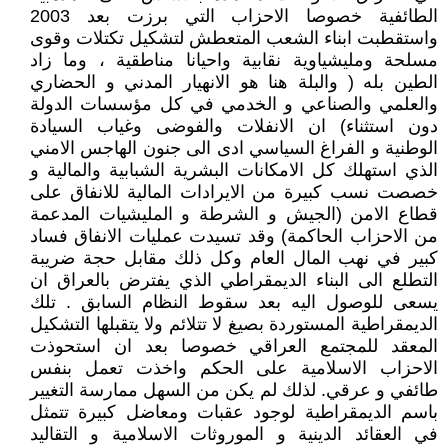
الطائفية خصوصا الاحزاب التي برزت بعد 2003
واستقطبت ابناء الشعب المتعطش لتشكيل تكتلات وقوى
مسلحة ومليشياوية نقابية واحيانا مناطقية ، وما زاد
الطين بله ( والبلة هنا هو الانهيار المدني و الحضاري
والعلمي والصناعي و الخدمي في كل مؤسسات الدولة
دون استثناء) ان الانفلات والفوضى وغياب السيادة
الوطنية و الفراغ السياسي ادى الى جنون الهاجس الامني
الذي استهلك كل الامكانات البشرية الشبابية والمالية و
خصصت نسب كبيرة من الايرادات المالية للانفاق على
قطاع الامن (الجيش و الشرطة و المليشيات المدعمة
من الاحزاب الحاكمة) وقد تسيدت عمليات الانفاق فساد
كبير في نهب المال العام وكل ذلك مقابل حجة ضريبة
التطلع الى البناء الديمقراطي الذي يفترض بالعراق ان
يسعى للوصول اليه بعد سقوط النظام السابق . تلك
الديمقراطية المستوردة بصيغ لا تتلائم ولا يتقبلها التشكيل
المعقد للمجتمع العراقي خصوصا بعد ان استحوذت
الاحزاب الاسلامية على الحكم واخذت تعمل بنفس
طائفي و عرقي. لذلك لم يكن من السهل ممارسة التغيير
باسم الديمقراطية لوجود عقبات ومعاضل كبيرة تتمثل
في العقائد الدينية و الموروثات الاسلامية و التقاليد