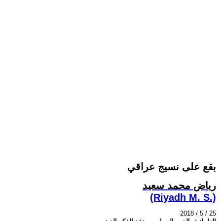
بقع على نسيج عراقي
رياض محمد سعيد
(Riyadh M. S.)
2018 / 5 / 25