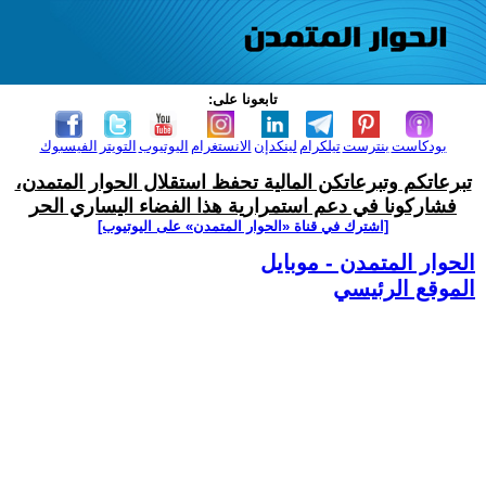
تابعونا على:
بودكاست
بنترست
تيلكرام
لينكدإن
الانستغرام
اليوتيوب
التويتر
الفيسبوك
تبرعاتكم وتبرعاتكن المالية تحفظ استقلال الحوار المتمدن،
فشاركونا في دعم استمرارية هذا الفضاء اليساري الحر
[اشترك في قناة ‫«الحوار المتمدن» على اليوتيوب]
الحوار المتمدن - موبايل
الموقع الرئيسي