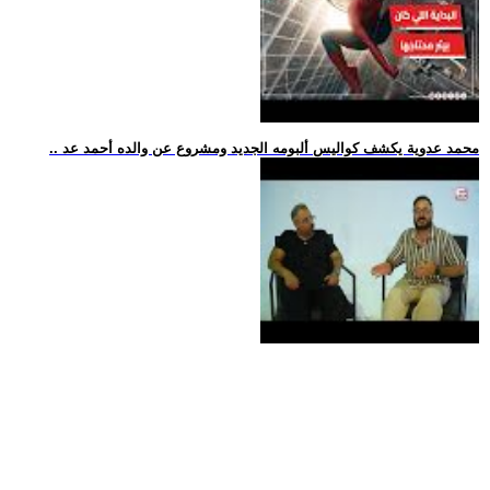
.. محمد عدوية يكشف كواليس ألبومه الجديد ومشروع عن والده أحمد عد