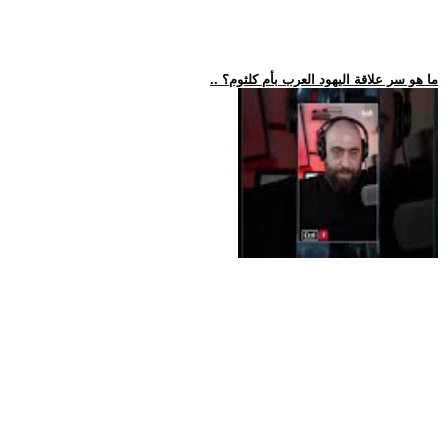
.. ما هو سر علاقة اليهود العرب بأم كلثوم؟