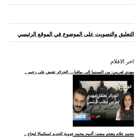
التعليق والتصويت على الموضوع في الموقع الرئيسي
اخر الافلام
.. مهدي لعريبي: من السينما إلى -مافيا-... الجزائر تقبض على زعيم
.. محمد علام وهيثم سعيد: ألبوم محمد عدوية الجديد استكمالا لنجاح