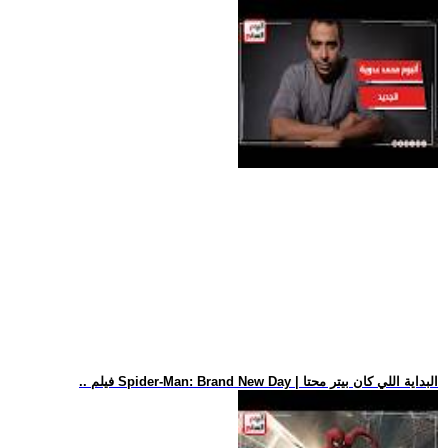
.. فيلم Spider-Man: Brand New Day | البداية اللي كان بيتر محتا