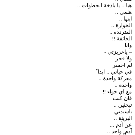
هيا .. يا باذخة الخطوات ..
هلمي ..
ايتها ..
الخوارة ..
المترددة ..
الخائفة !!
وانا
– ياعزيزتي -
ولا فخر ..
لم اخسر
في حياتي .. ابدا ً
معركة واحدة ..
واحدة ..
مع اي حواء !!
فان كنت
تبحثين ..
ياسيدتي ..
البريئة ..
عن آدم ...
آدم ٍ واحد ..