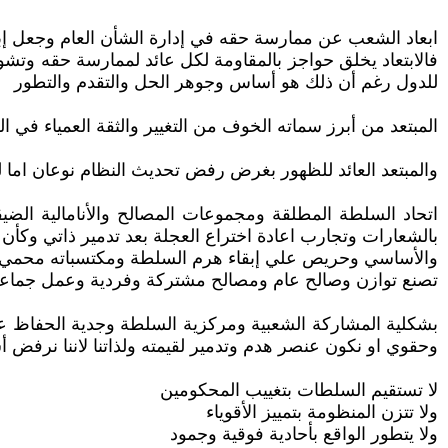
ابعاد الشعب عن ممارسة حقه في إدارة الشأن العام وجعل إبت
فالابتعاد يخلق حواجز بالمقاومة لكل عائد لممارسة حقه وتشو
للدول رغم أن ذلك هو أساس وجوهر الحل والتقدم والتطور
المبتعد من أبرز سماته الخوف من التغيير والثقة العمياء في ا
والمبتعد العائد للظهور بغرض رفض تحديث النظام نوعان اما ل
اتحاد السلطة المطلقة ومجموعات المصالح والأنامالية الضي
بالشعارات وتجارب اعادة اختراع العجلة بعد تدمير ذاتي وكأن
والأساسي وحريص علي إبقاء هرم السلطة ومكتسباته محمي 
تصنع توازن وصالح عام ومصالح مشتركة وفردية وعمل جماع
بشكلية المشاركة الشعبية ومركزية السلطة وجدية الحفاظ عل
وحقوي او نكون عنصر هدم وتدمير لقيمته ولذاتنا لاننا نرفض أ
لا تستقيم السلطات بتغييب المحكومين
ولا تتزن المنظومة بتمييز الأقوياء
ولا يتطور الواقع بأحادية فوقية وجمود