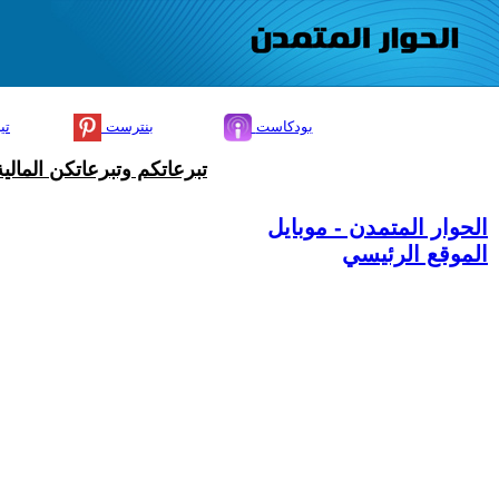
بودكاست
بنترست
تي
تبرعاتكم وتبرعاتكن المال
الحوار المتمدن - موبايل
الموقع الرئيسي