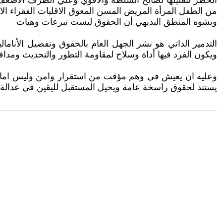
الخطر لتقليلها لصالح السلطة والأقوي وعلي الطرف الأضعف الت
من الطفل المرأة المريض المسن المعوق الاقليات الفقراء الا
ويشوه المنطق البديهي أن الحقوق ليست تبرعات وهبات
التدمير الذاتي هو نشر الجهل العام بالحقوق وتفضيل الأناما
ويكون الفرد فيها أداة وسلاح لمقاومة التطور والتحديث ومدافع
وعليه ان يعيش في وهم مؤقت من استقرار وامن وليس امان فه
يستند لحقوق راسخة عامة ويحيل المستقبل لليقين في عدالة ال