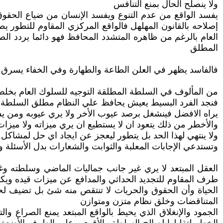
ولا ينصلح الحال بمنع التنافس
يفسد الواقع من عدم التنوع ويفسد الإنسان من ضياع الحقوق
إصلاحه بالقانون المهلهل فالواقع المركزي المقاوم للتطور ي
العام بالرغم من ظاهره المتشدد المحافظ فهو دائما يردد الص
المطلق
فالفاسد يظهر في العلن الطاعة والطهارة وفي الخفاء يسرق
من المألوف في السلطة المطلقة التوجيه للسلوك العام بخلط 
فنجد الفرد البسيط يعيش يحافظ علي النظام مطلق السلطة وير
يراه الافضل فينشغل برصد عيوب الأخر ولا يري عيوبه ومن
والأخطر من ذلك يتعود ان لا يستطيع ان يري ميزاته ولا ميزات
ولا ينتهي لهذا الحد بل يتطور ليعجز عن ايجاد اي حل لمشاكل 
وتستدعي الإجابات المعلبة والثوابت والشعارات بدل الأسئلة و
العقل المبتعد لا يري غير جانب جماليات الماضي وسلطته وغ
طرف المقاوم للتجديد الحداثي والمدافع عن ميزات قيده ويكو
الحياة وأن الحقوق والحريات لا تنتقص منه شئ بل تضيف لحق ا
المتناقضات وخلق نظام متزن ومتوازن
الجمود والإنغلاق الذي يحيط بالواقع المبتعد يمنع الصراع 