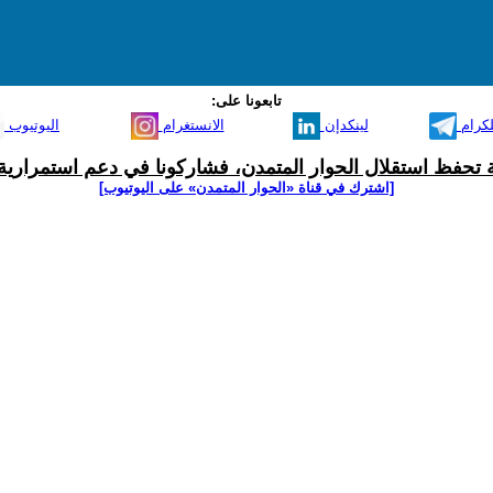
تابعونا على:
لكرام
لينكدإن
الانستغرام
اليوتيوب
ية تحفظ استقلال الحوار المتمدن، فشاركونا في دعم استمرارية 
[اشترك في قناة ‫«الحوار المتمدن» على اليوتيوب]