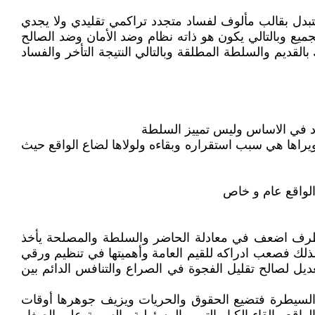
تبدل بقالب مألوف لفساد متجدد تراكمي تقليدي ولا يجدي
ميع وبالتالي يكون هو ذاته نظام وضد الأمان وضد الصالح
قديم والسلطة المطلقة وبالتالي النتيجة التأخر والفساد
رد في الاساس وليس تمييز السلطة
راها هي سبب استقراره وبقاءه ولولاها لضاع الواقع حيث
 الواقع عام و خاص
و كطرف اضعف في معادلة الحاضر والسلطة والمصلحة يأخذ
لذلك فصعب ادراكه للقيم العامة وأهميتها في تنظيم ورقي
ديل لصالح تقليل الفجوة في الصراع والتنافس الدائم بين
ة والسيطرة فتضيع الحقوق والحريات ويزيف جوهرها أوقات