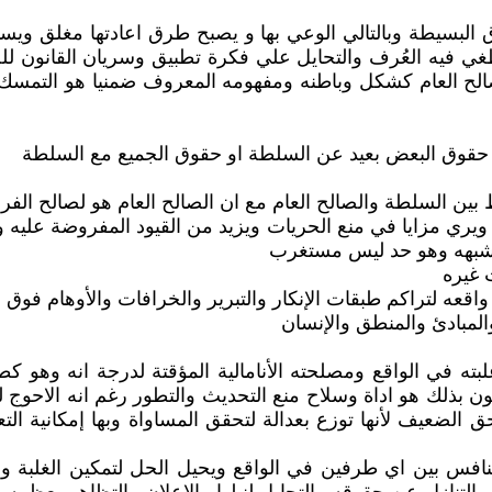
 البسيطة وبالتالي الوعي بها و يصبح طرق اعادتها مغلق ويس
طغي فيه العُرف والتحايل علي فكرة تطبيق وسريان القانون للج
الح العام كشكل وباطنه ومفهومه المعروف ضمنيا هو التمسك بال
 حقوق البعض بعيد عن السلطة او حقوق الجميع مع السلطة
بين السلطة والصالح العام مع ان الصالح العام هو لصالح الف
ي مزايا في منع الحريات ويزيد من القيود المفروضة عليه وي
 يشبهه وهو حد ليس مستغرب
 غيره
واقعه لتراكم طبقات الإنكار والتبرير والخرافات والأوهام فوق
المبادئ والمنطق والإنسان
لبته في الواقع ومصلحته الأنامالية المؤقتة لدرجة انه وه
ن بذلك هو اداة وسلاح منع التحديث والتطور رغم انه الاحوج 
لضعيف لأنها توزع بعدالة لتحقق المساواة وبها إمكانية التع
والتنافس بين اي طرفين في الواقع ويحيل الحل لتمكين الغلب