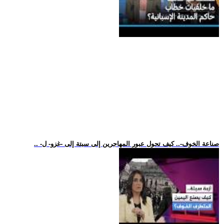
.. -صناعة الخوف-.. كيف تحول عبور المهاجرين إلى سبتة إلى -غزو- ل