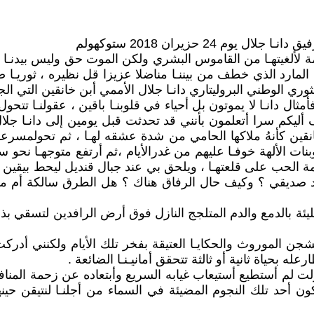
 24 حزيران 2018 ستوكهولم
ة لألغيتهـا من القاموس البشري ولكن الموت حق وليس بيدنـا ت
 المارد الذي خطف من بيننـا مناضلا عزيزا قل نظيره ، ثوريـا 
وري الوطني البروليتاري دانـا جلال الأممي أبن خانقين التي الج
ثال دانـا لا يموتون بل أحياء في قلوبنـا باقين ، عقولنـا ت
أليكم سرا أتعلمون بأنني قد تحدثت قبل يومين إلى دانـا جلا
قين كأنهُ ملاكها الحامي من شدة عشقه لهـا ، ثم تحولمسرعـ
بنات الألهة خوفـا عليهم من غدرالأيام ،ثم أرتفع متوجهـا نحو س
مة الحب على قلعتهـا ، ويلحق بي عند جبال قنديل ليحط بيقي
داد صديقي ؟ وكيف حال الرفاق هناك ؟ هل الطرق سالكة أم مـا 
يئة بالدمع والدم المتلجج النازل فوق أرض الرافدين لتسقي بذ
الشجن الموروث والحكايـا العتيقة بفخر تلك الأيام ولكنني أدرك
ه بحياة ثانية أو ثالثة تتحقق أمانيـنـا الضائعة .
زلت لم أستطيع أستيعاب غيابه السريع وأبتعاده عن زحمة المن
كون أحد تلك النجوم المضيئة في السماء من أجلنـا لنتيقن حي