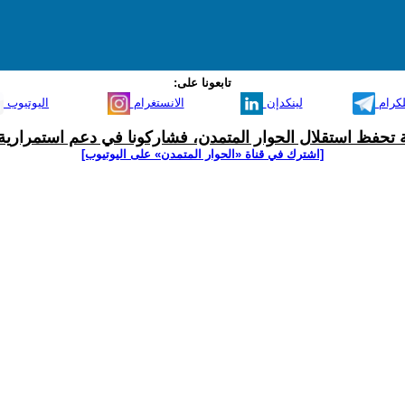
تابعونا على:
لكرام
لينكدإن
الانستغرام
اليوتيوب
ية تحفظ استقلال الحوار المتمدن، فشاركونا في دعم استمرارية 
[اشترك في قناة ‫«الحوار المتمدن» على اليوتيوب]