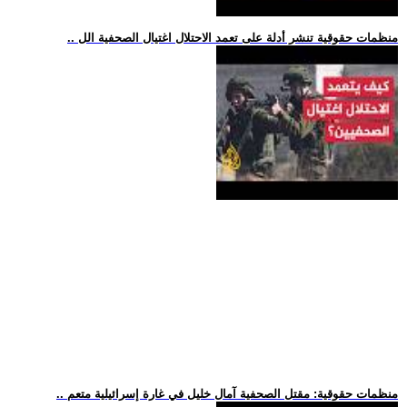
.. منظمات حقوقية تنشر أدلة على تعمد الاحتلال اغتيال الصحفية الل
.. منظمات حقوقية: مقتل الصحفية آمال خليل في غارة إسرائيلية متعم