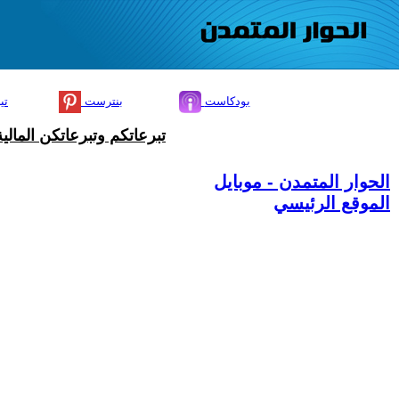
بودكاست
بنترست
تي
تبرعاتكم وتبرعاتكن المال
الحوار المتمدن - موبايل
الموقع الرئيسي