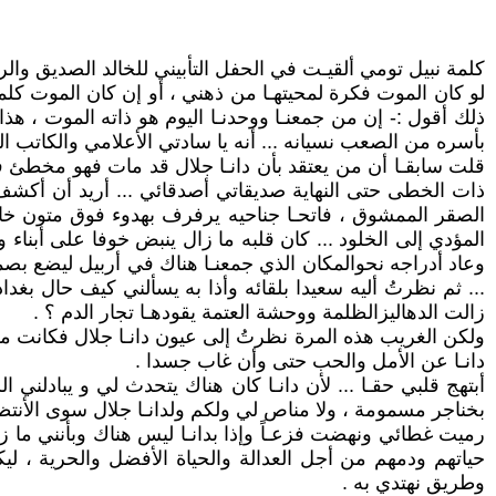
كلمة نبيل تومي ألقيـت في الحفل التأبيني للخالد الصديق والرفيق دانـا جلال يوم
لو كان الموت فكرة لمحيتهـا من ذهني ، أو إن كان الموت كلم
ذلك أقول :- إن من جمعنـا ووحدنـا اليوم هو ذاته الموت ، هذا
بأسره من الصعب نسيانه ... أنه يا سادتي الأعلامي والكاتب الث
قلت سابقـا أن من يعتقد بأن دانـا جلال قد مات فهو مخطئ فأم
ذات الخطى حتى النهاية صديقاتي أصدقائي ... أريد أن أكشف 
الصقر الممشوق ، فاتحـا جناحيه يرفرف بهدوء فوق متون خان
المؤدي إلى الخلود ... كان قلبه ما زال ينبض خوفا على أبناء و
وعاد أدراجه نحوالمكان الذي جمعنـا هناك في أربيل ليضع بص
... ثم نظرتُ أليه سعيدا بلقائه وأذا به يسألني كيف حال بغ
زالت الدهاليزالظلمة ووحشة العتمة يقودهـا تجار الدم ؟ .
ولكن الغريب هذه المرة نظرتُ إلى عيون دانـا جلال فكانت مل
دانـا عن الأمل والحب حتى وأن غاب جسدا .
أبتهج قلبي حقـا ... لأن دانـا كان هناك يتحدث لي و يبادلني 
بخناجر مسمومة ، ولا مناص لي ولكم ولدانـا جلال سوى الأنتظارعل
رميت غطائي ونهضت فزعـاً وإذا بدانـا ليس هناك وبأنني ما 
حياتهم ودمهم من أجل العدالة والحياة الأفضل والحرية ، لي
وطريق نهتدي به .