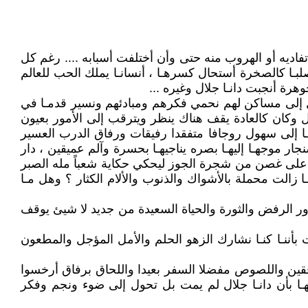
فاديه أو الهروب منه حتى وأن أختلفت أسبابه .... رغم كل
صلبـا كالصخرة أستحال كسرهـا ، أنسانـا يملك الحب للعالم
وهرة أنجبت دانـا جلال وغيره ...
تحول إلى مساكن لهم نحمي فكرهم ومبادئهم ونسير قدمـا في
ل وكان كالعادة يقف هناك ينظر ويترقب إلى الأمور بعيون
ا إلى سهول روجافا متفقدا رفيقات ورفاق الدرب العسير
نجار موجهـا إليهـا بصره يناجيهـا بحسرة وآلم عميقين ، دار
ن على غصن من شجرة الجوز ليحكي حكاية شعباً مله الصبر
زالت محملة بالأشواك والذنوب والألام الكثار ؟ وهل مـا
ور الرفض والثورة والحياة السعيدة من جديد لا شيئ يوقف
ت بأننـا كنـا نشارك الزهو الحلم والأمل المؤجل والمطعون
افقين واللصوص مفضلا السفر بعيدا واللحاق برفاق أرخسوا
نهـا بأن دانـا جلال لم يمت بل تحول إلى ضوء ونجم وفكر