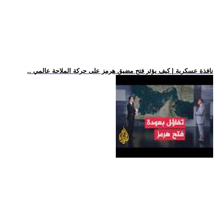
.. نافذة عسكرية | كيف يؤثر فتح مضيق هرمز على حركة الملاحة عالمي