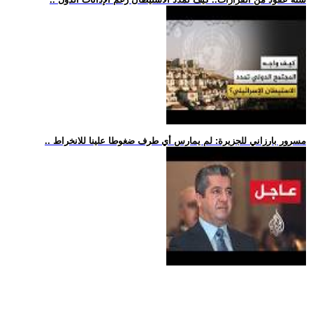
.. مسرور بارزاني للجزيرة: لم يمارس أي طرف ضغوطا علينا للانخراط