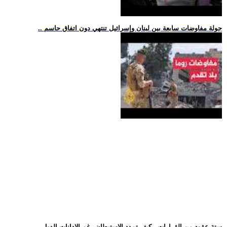
.. جولة مفاوضات سابعة بين لبنان وإسرائيل تنتهي دون اتفاق حاسم
.. ستة عقود من القرارات.. كيف تمدد الاستيطان رغم الإدانات الدول