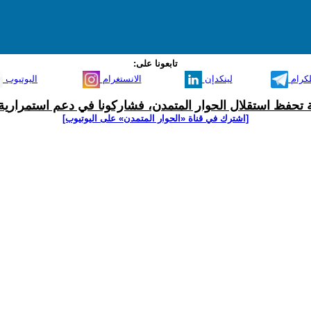
تابعونا على:
لكرام
لينكدإن
الانستغرام
اليوتيوب
ية تحفظ استقلال الحوار المتمدن، فشاركونا في دعم استمرارية 
[اشترك في قناة ‫«الحوار المتمدن» على اليوتيوب]