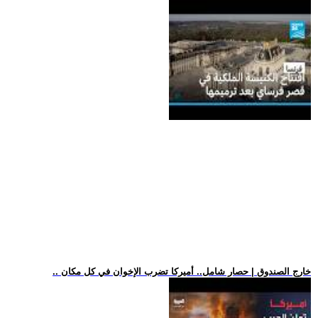
.. خارج الصندوق | حصار شامل.. أميركا تضرب الإخوان في كل مكان