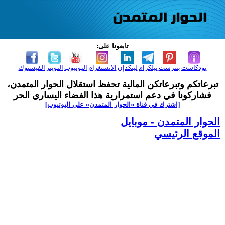
تابعونا على:
بودكاست
بنترست
تيلكرام
لينكدإن
الانستغرام
اليوتيوب
التويتر
الفيسبوك
تبرعاتكم وتبرعاتكن المالية تحفظ استقلال الحوار المتمدن،
فشاركونا في دعم استمرارية هذا الفضاء اليساري الحر
[اشترك في قناة ‫«الحوار المتمدن» على اليوتيوب]
الحوار المتمدن - موبايل
الموقع الرئيسي