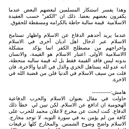
وهذا يفسر استنكار المسلمين لبعضهم البعض عندما
يكفرون بعضهم بعضا. ذلك ان "الكفر" حسب العقيدة
الاسلامية قيمة سالبة حاطة بالكرامه ومسقطة للحقوق.
عندما يريد أحدهم الدفاع عن الاسلام واظهار تستامح
الاسلام عبر ادخال اهل اديان أخرى في الاسلام
واخراجهم من مصطلح الكفر انما يؤكد مشكلة
االاسلامية الأولى. اعتبار الاسلام هو القيمة، والانسان
بدونه ليس فاقد القيمة فقط بل له قيمة سالبه منحطة،
انه عدو لله يستاهل الخزي والذل في الدنيا والاخرة، فان
فلت من سيف الاسلام في الدنيا فلن من قضبة الله في
الاخرة.
هامش:-----------
حاولت في مقال بعنوان الاسلام والحرب الدفاعية
الهجومية ان ادافع عن الاسلام. لكن تبين لي خطأ ذلك
الدفاع. كنت ابحث عن مخرج لاعلان محمد للحرب على
كافة من لم يؤمن به في سورة التوبه. لا توجد مخارج.
الاسلام واضح وضوح الشمس. والمخارج كلها ترقيعات