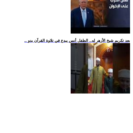
.. بعد تكريم شيخ الأزهر له.. الطفل أنس يبدع في تلاوة القرآن بدو