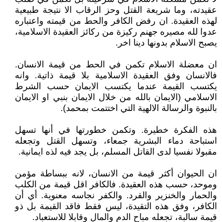
عقيدته، وما شريعة القتل وحز الرقاب الا نتيجة طبيعية
لهذه العقيدة. ان رفض الكافر والحط من قيمته واعتباره
عدوا لله مصيره جهنم ركيزة من ركائز العقيدة الاسلامية،
يصبح الاسلام بدونها دينا اخر.
ان معضلة الاسلام تكمن في الحط من قيمة الانسان.
فالانسان وفق العقيدة الاسلامية بلا قيمة ذاتية. وانه
يكتسب القيمة عندما يكتسب الايمان حسب الشرط
الاسلامي (الايمان بالله من خلال الايمان بنبي او الايمان
بالنبوة والرسالة الالهية التي اختتمت بمحمد).
هذه الفكرة خطيرة. وتكمن خطورتها في أنها تسهل
استباحة دماء البشرية جمعاء، وتسهل القتل وتجعله
مقبولا نفسيا لدى القاتل المسلم، بل يجد فيه لذه ايمانية.
ان الحيوان أكثر قيمة من الانسان، لانه ببساطة مؤمن
وموحد، حسب هذه العقيدة. فالكافر اقل قيمة من الكلب
والحمار والخنزير والقرد. والكفر نجاسه معنوية. أي أن
الكافر، وفق هذه التقيدة، ليس فقط فاقد القيمة بل ذو
قيمة سالبة، تجعله مباح الدم والمال وقابلا للاستعباد.