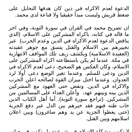
الدعوة لعدم الاكراه في دين كان هدفها التحايل على
ضغط قريش وليست مبدأ حقيقيا ولا قناعة لدى محمد.
ان تصريح محمد في القران في سورة التوبة، وفي اخر
ما قاله في كتابه، باكراه المشركين على الاسلام، (الذي
يناقض الدعوة لعدم الاكراه في الدين وعدم الحرب) عبر
تخييرهم بين الاسلام والقتل يتسق مع جوهر عقيدته
(العقيدة الاسلامية) ويكشف زيف تلك المواقف الانتهازية
في مكة. عندما لم يكن باستطاعته اكراه المشركين على
الاسلام، وكان العكس هو الصحيح، دعى لعدم الاكراه في
الدين ودعى للسلم. وعندما تغير الوضع دعى أولا لرد
العدوان. وعندما اختل ميزان القوة لصالحه اعلن الحرب
والاكراه في الدين. ونقض حتى العهود مع المشركين
الذين بينه وبينهم عهد، وأعلن العداء على المسالمين من
المشركين. (تراجع سورة التوبة). أما أهل الكتاب الذين
خاب ظنه فيهم فقد خيرهم بين الذل عبر دفع الجزية
(حتى يعطوا الجزية عن يد وهم صاغرون) وبين اعلان
اسلامهم وبين القتل.
لا تكمن مشكلة الاسلام في شرعيته بل تكمن في صلب