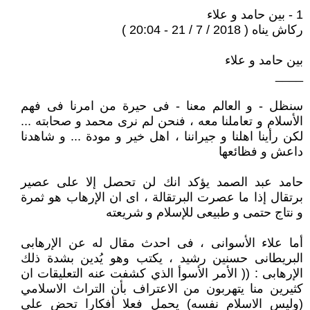
1 - بين حامد و علاء
ركاش يناه ( 2018 / 7 / 21 - 20:04 )
بين حامد و علاء
____
سنظل - و العالم معنا - فى حيرة من امرنا فى فهم
الأسلام و تعاملنا معه ، فنحن لم نرى محمد و صحابته ...
لكن رأينا اهلنا و جيراننا ، اهل خير و مودة ... و شاهدنا
داعش و فظائعها
حامد عبد الصمد يؤكد انك لن تحصل إلا على عصير
برتقال إذا ما عصرت البرتقالة ، اى ان الإرهاب هو ثمرة
و نتاج حتمى و طبيعى للإسلام و شريعته
أما علاء الأسوانى ، فى احدث مقال له عن الإرهابى
البريطانى حسنين رشيد ، يكتب وهو يُدين بشدة ذلك
الإرهابى : (( الأمر الأسوأ الذي كشفت عنه التعليقات ان
كثيرين منا يتهربون من الاعتراف بأن التراث الاسلامي
(وليس الاسلام نفسه) يحمل فعلا أفكارا تحض على