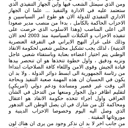
ومن الذي سيمثل الشعب فيها واين الجهاز التنفيذي الذي
ستعتمد عليه في الادارة والتنفيذ ... علما ان الجهاز
الاداري التنفيذي للدولة الان هو طوع امر السياسيين و
الاحزاب الحاكمة بالكامل ، بدءا من منصب مدير صعودا
الى اعلى المناصب (وهذا الاسلوب الذي حرصت على
تنفيذه الاحزاب و التكتلات السياسية منذ 2003 لحد الان
وذلك على غرار النهج الايراني في التفرقة العنصرية
الدينية) ، لذلك يجب تشكيل مجلس شعبي لحكومة الانقاذ
الوطني يتم اختيار اعضاءه بعناية وباستفتاء شعبي عاجل
ونزيه ودقيق ، واول خطوة تتخذها هو ان تنحصر بيدها
قيادة الجيش وقوى الامن واللغاء كافة الصلاحيات ابتداءا
من رئاسة الجمهورية الى ابسط دوائر الدولة . ولا بد ان
يكون في الحسبان ان هذه المهمة صعبة التنفيذ وبحاجة
الى وقت غير قصير ومساندة ودعم دولي (امريكي)
لتقليم اظافر دول الجوار ومنعها من التدخل في الشأن
العراقي واول اجراء تتخذه حكومة الانقاذ هو اعتقال
ومحاكمة كل من شارك في ان يصل الوطن الى التدهور
الذي وصل اليه اليوم وخصوصا الاحزاب الدينية و
موروثاتها المقيتة .
من جانب اخر لا بد ان نذكر وجود من يرى ان هناك لون