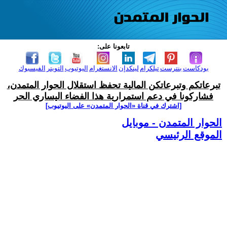
تابعونا على:
بودكاست
بنترست
تيلكرام
لينكدإن
الانستغرام
اليوتيوب
التويتر
الفيسبوك
تبرعاتكم وتبرعاتكن المالية تحفظ استقلال الحوار المتمدن،
فشاركونا في دعم استمرارية هذا الفضاء اليساري الحر
[اشترك في قناة ‫«الحوار المتمدن» على اليوتيوب]
الحوار المتمدن - موبايل
الموقع الرئيسي