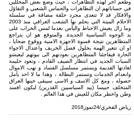
وطعم اخر لهذه التظاهرات ، حيث وضع بعض المحللين
في حساباتهم ان التظاهرات والحماس الشعبي و التفاؤل
والافكار قد لا تتعدى مجرد حلقة مضافة في سلسلة
الاحلام الميتة التي يحلم بها الشعب العراقي منذ 2003
وما زال يعيش الاحباط واليأس بعدما لمس الخراب على
يد الوجوه السياسية الجديدة. والمتوقع هو ان يتراجع
المتظاهرين نتيجة قسوة الاجهزة الامنية ووقوع ضحايا ،
او ان تتغير الهمة بحلول فصل الخريف واعتدال الاجواء
الحارة فيفاجئنا المتظاهرين بعودتهم الى بيوتهم ليعيشو
السبات الجديد في انتظار الصيف القادم ، وتعود حليمة
لعادتها القديمة ويستمر مسلسل الفساد و نهب الاموال
وانعدام الخدمات وتستمر البطالة ، وهذا ما لا احد يأمل
حصوله ، ومع كل الاسف و الاسى سيبقى حينها العراق
المتخلف حبيسا (بيد السياسيين القذرين) ليكون افسد
وطن واخطر مكان للعيش في هذا العالم .
رياض الفخري/24تموز2018