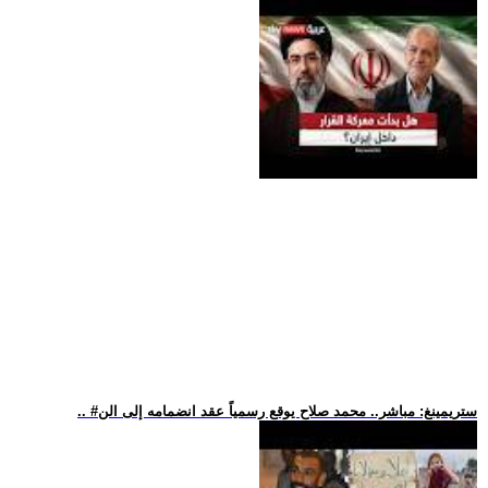
.. #ستريمينغ: مباشر.. محمد صلاح يوقع رسمياً عقد انضمامه إلى الن