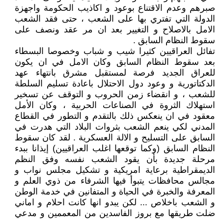
صبرهم وعدم الاقتناع بوعود و اكاذيب الحكومة واجهزة
الدولة التي تفتري بها على الشعب ، حتى فقد الشعب
الامل بالاصلاح و التغيير بعد ان مر عقد ونصف على
سقوط النظام السابق .
تفائل العراقيين كثيرا شيب و شباب وخصوصا البسطاء
بعد سقوط النظام السابق وكان الامل في ان يكون
للعراق الجديد فرصة لمستقبل مشرق بانتهاء عهد
الدكتاتورية و وعود دول الاحتلال باعادة تسليم السلطة
للشعب ، و انقضاء زمن الحروب و التوقف عن تسخير
استهلاك الثروة في الصناعات الحربية ، وكان الأمل
معقود في ان ينعكس ذلك بالتقدم و التطور في القطاع
المدني لكي ينعم الشعب بثروات البلاد التي هدرت في
السابق على التسليح و الالة العسكرية . لقد كان سقوط
النظام السابق (وكما توقعها اغلب العراقيين) إيذانا ببدء
مرحلة جديدة بأن يقود الشعب نفسه وفق النظم
الديمقراطية برعاية امريكية و تشكيل مجلس نواب و
مجالس محافظات يتبوأ فيها الشرفاء من ذوي العلم و
المعرفة والخبرة في الحياة و المتفانين في خدمة الوطن
و الشعب باخلاص ... لكن يبدو انها كانت احلام و اماني
ضلت طريقها مع بروز الفاسدين من المعممين و مدعي