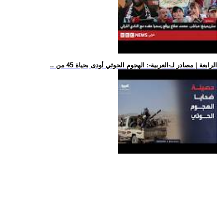
.. الرابعة | مصادر لـ-العربية-: الهجوم الحوثي أودى بحياة 45 من