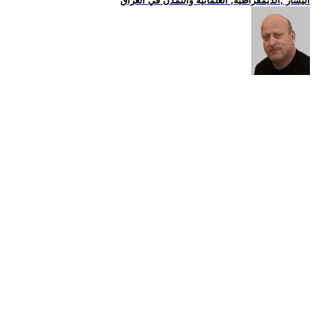
اليسار ,الديمقراطية, العلمانية والتمدن في العراق