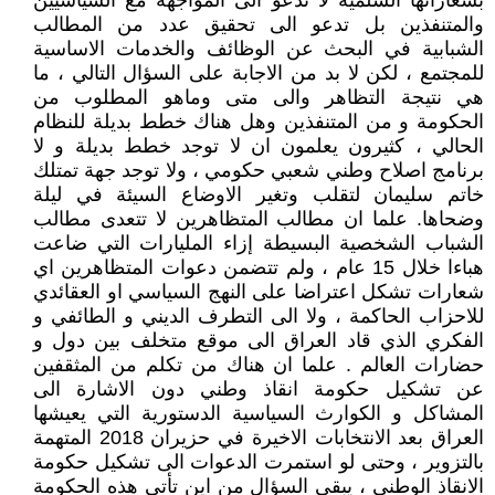
بشعاراتها السلمية لا تدعو الى المواجهة مع السياسيين
والمتنفذين بل تدعو الى تحقيق عدد من المطالب
الشبابية في البحث عن الوظائف والخدمات الاساسية
للمجتمع ، لكن لا بد من الاجابة على السؤال التالي ، ما
هي نتيجة التظاهر والى متى وماهو المطلوب من
الحكومة و من المتنفذين وهل هناك خطط بديلة للنظام
الحالي ، كثيرون يعلمون ان لا توجد خطط بديلة و لا
برنامج اصلاح وطني شعبي حكومي ، ولا توجد جهة تمتلك
خاتم سليمان لتقلب وتغير الاوضاع السيئة في ليلة
وضحاها. علما ان مطالب المتظاهرين لا تتعدى مطالب
الشباب الشخصية البسيطة إزاء المليارات التي ضاعت
هباءا خلال 15 عام ، ولم تتضمن دعوات المتظاهرين اي
شعارات تشكل اعتراضا على النهج السياسي او العقائدي
للاحزاب الحاكمة ، ولا الى التطرف الديني و الطائفي و
الفكري الذي قاد العراق الى موقع متخلف بين دول و
حضارات العالم . علما ان هناك من تكلم من المثقفين
عن تشكيل حكومة انقاذ وطني دون الاشارة الى
المشاكل و الكوارث السياسية الدستورية التي يعيشها
العراق بعد الانتخابات الاخيرة في حزيران 2018 المتهمة
بالتزوير ، وحتى لو استمرت الدعوات الى تشكيل حكومة
الانقاذ الوطني ، يبقى السؤال من اين تأتي هذه الحكومة