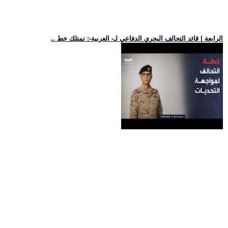
.. الرابعة | قائد التحالف البحري الدفاعي لـ- العربية-: نمتلك خط