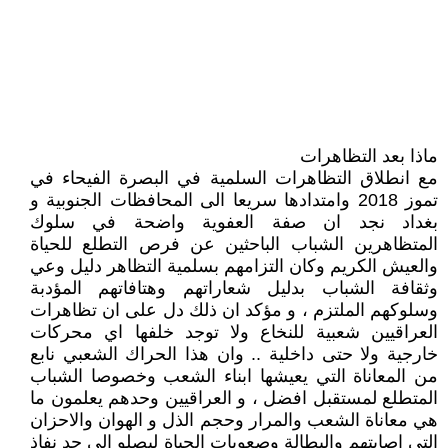
ماذا بعد التظاهرات
مع انطلاق التظاهرات السلمية في البصرة الفيحاء في
تموز 2018 وامتدادها سريعا الى المحافظات الجنوبية و
بغداد نجد ان صفة العفوية واضحة في سلوك
المتظاهرين الشباب الباحثين عن فرص التطلع للحياة
والعيش الكريم وكان التزامهم بسلمية التظاهر دليل وعي
وثقافة الشباب بدليل شعاراتهم وهتافاتهم المؤدبة
وسلوكهم الملتزم ، و مؤكد ان ذلك دل على ان تظاهرات
العراقيين شعبية للنخاع ولا توجد خلفها اي محركات
خارجية ولا حتى داخلية .. وان هذا الحراك الشعبي نابع
من المعاناة التي يعيشها ابناء الشعب وخصوصا الشباب
المتطلع لمستقبل افضل ، و العراقيين وحدهم يعلمون ما
هي معاناة الشعب والمرار وحجم الذل و الهوان والاحزان
التي اصابتهم والبطالة وصعوبات الحياة ليصلو الى حد نفاذ