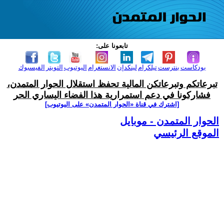
تابعونا على:
بودكاست
بنترست
تيلكرام
لينكدإن
الانستغرام
اليوتيوب
التويتر
الفيسبوك
تبرعاتكم وتبرعاتكن المالية تحفظ استقلال الحوار المتمدن،
فشاركونا في دعم استمرارية هذا الفضاء اليساري الحر
[اشترك في قناة ‫«الحوار المتمدن» على اليوتيوب]
الحوار المتمدن - موبايل
الموقع الرئيسي