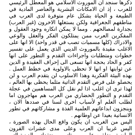
ذكرها سنجد ان الموروث الاسلامي هو المعطل الرئيسي
للعرب ، إذ ان الامكانات البشرية والعناصر المادية في
الطبيعة و الحياة بشكل عام متوفرة لدى العرب في
مناطقهم الجغرافية ولكن يستغلها الاخرون (غير العرب)
بجدارة لمصالحهم . ومما لا يمكن انكاره وجود العقول و
المفكرين العرب ممن يمتلكون الفكر والعقل والوعي
والادراك (كلها مسميات تصب في قدر واحد) الا انها على
الاغلب مقيدة بالموروث الديني الذي يعمل على تفسير
خطوات ومتطلبات واجراءات التقدم و التطور على انها
كفر و الحاد بحجة انها تسعى الى إحراف العقيدة و الدين
عن ثوابتها او انها لا تحظى بالاولوية في خطط العمل .
بهذه البيئة الفكرية وهذا الاسلوب لن يتقدم العرب و لن
يحصلو على فرص التقدم الذاتية مثلما يحظى بها العالم ،
لهذا ترى ان اغلب اذا لم نقل كل المساهمين في عجلة
التقدم و التطور الحضاري من العرب هم مهاجرون اما
لطلب العلم او لأسباب اخرى لسنا في صددها الان ،
وينجزون ابداعاتهم العلمية الفذة و مشاركاتهم في تطور
الانسانية بعيدا عن اوطانهم .
اليس من الغريب ان يكون واقع الحال بهذه الصورة ،
اليس غريبا ان العرب وعلى مدى عشرات القرون