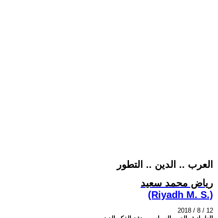
العرب .. الدين .. التطور
رياض محمد سعيد
(Riyadh M. S.)
2018 / 8 / 12