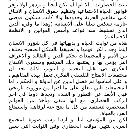
بنيت الحضارات . الا انها لم تكن لتحيا و تزدهر لولا توفر
قوانين الحياة الاجتماعية وتنظيم حقوق الانسان و الاتفاق
على مفاهيم الحرية وحدودها والا كانت ستكون فوضى
عارمة تنعكس سلبا على الانسانية (وهذا ما وفره الدين
الذي تستنبط منه قواعد وأسس القوانين و الانظمة
الاجتماعية).
هذه من ثوابت الحياة و بديهياتها في كل شؤون الانسان
اينما وجد ، لكن فهمها و تطبيقها بالشكل الصحيح يختلف
بين الأمم و المجتمعات بحكم الدين و التقاليد و الاعراف
التي يؤمن بها و يعتنقها ذلك المجتمع ومستوى الانفتاح
الفكري في تقبل التجديد و التنوير، لذلك نجد ان
مجتمعات الانفتاح الفلسفي الفكري تعمل بهذه المفاهيم ،
و على اساسها تم فصل الدين عن الدولة و الحكم ، اما
المجتمعات التي تنغلق على ما لديها من موروث تاريخي
فهي الأبعد عن التطور و التقدم وتجدها دوما في اخر
الركب الحضاري مع انها تنتقي وتأخذ من العوالم
المتحضرة لتستفيد من كل ما ينتج عنه لرفاهية واستمتاع
الفرد بالحياة.
لكن من المؤسف اننا لو اردنا رسم صورة للمجتمع
العربي لنتبين موقعه الحضاري وفق الثوابت التي سبق