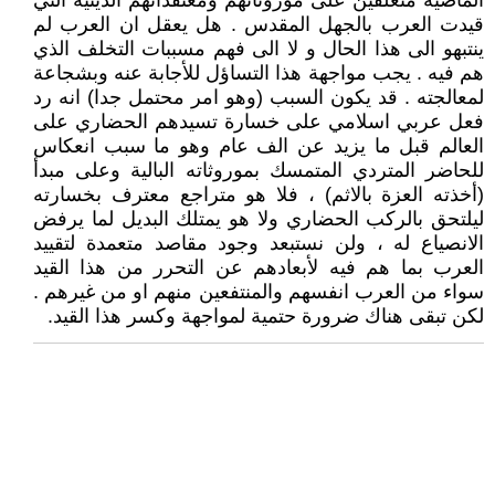
الماضية منغلقين على موروثاتهم ومعتقداتهم الدينية التي
قيدت العرب بالجهل المقدس . هل يعقل ان العرب لم
ينتبهو الى هذا الحال و لا الى فهم مسببات التخلف الذي
هم فيه . يجب مواجهة هذا التساؤل للأجابة عنه وبشجاعة
لمعالجته . قد يكون السبب (وهو امر محتمل جدا) انه رد
فعل عربي اسلامي على خسارة تسيدهم الحضاري على
العالم قبل ما يزيد عن الف عام وهو ما سبب انعكاس
للحاضر المتردي المتمسك بموروثاته البالية وعلى مبدأ
(أخذته العزة بالاثم) ، فلا هو متراجع معترف بخسارته
ليلتحق بالركب الحضاري ولا هو يمتلك البديل لما يرفض
الانصياع له ، ولن نستبعد وجود مقاصد متعمدة لتقييد
العرب بما هم فيه لأبعادهم عن التحرر من هذا القيد
سواء من العرب انفسهم والمنتفعين منهم او من غيرهم .
لكن تبقى هناك ضرورة حتمية لمواجهة وكسر هذا القيد.