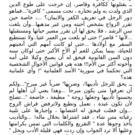
ــ يقتلونها ككافرة وقاصر، إن خرجت على طوع الدين
الذي ولدت به ولم تختاره ، تحت مسمى " كافرة"...فماهو
دور الرجل في تعريف الكفر والايمان؟ ...، خاصة حين
تقرر الزواج بشخص أحبته ومن غير مذهبها...وأن بلغت
سن الرشد ، فلا يحق لها أن تقرر مصير حياتها ومستقبلها
...لأنها " قاصر"! حتى لو بلغت من العمر عتيا..ولا تستطيع
السفر مع أولادها ...حتى لو كانت أمهم التي أنجبتهم
للحياة، بينما يمكن للعم أو الأخ الأكبر حتى لوكان سنه
دون السن القانونية فيحق له أن يصبح وكيلا علي أمه
وأخوته أكثر من الأم!!! هذه هي قوانين الأحوال الشخصية
التي تحكمنا في سورية" الأسد العلمانية "! وأي علمانية
هذه؟
ــ يحق للرجل تأديبها!، وضربها" ضرباً غير مبرح"...ولكم
أن تعرفوا متى يكون مبرحاً ...وهذا يعني أن أهلها لم
يحسنوا تأديبها وجعلها زوجة " مطيعة ، خاضعة "...تصلح
لأن تكون عبدة ، تعمل وتطيع ولاترفض فراش الزوج
...وإن فعلت فيحق له اغتصابها ، وإجبارها على تلبية
رغباته متى شاء ، فقد اشتراها بحلال ماله! ...والتأديب
يأخذ وجوهاً عدة " التقريع والكلمات التي تمس بكرامتها
وعليها ألا ترد الجواب وإن ردت فهي قليلة الأدب ويحل "