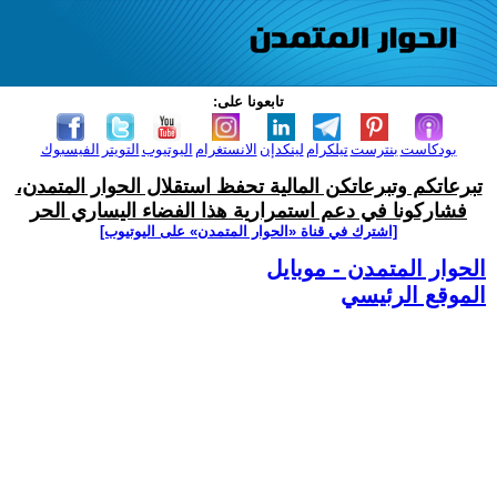
تابعونا على:
بودكاست
بنترست
تيلكرام
لينكدإن
الانستغرام
اليوتيوب
التويتر
الفيسبوك
تبرعاتكم وتبرعاتكن المالية تحفظ استقلال الحوار المتمدن،
فشاركونا في دعم استمرارية هذا الفضاء اليساري الحر
[اشترك في قناة ‫«الحوار المتمدن» على اليوتيوب]
الحوار المتمدن - موبايل
الموقع الرئيسي