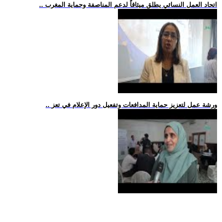
.. اتحاد العمل النسائي يطلق ميثاقاً لدعم المناصفة وحماية المغرب
.. ورشة عمل لتعزيز حماية المدافعات وتفعيل دور الإعلام في تعز