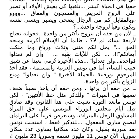
حقها في الحياة كبشر ...تلغيها كي يعيش الأولاد أو تصبر
على الزوج المريض والمسجون والمعاق ...وووو
،وبالمقابل كم من الرجال يضحي ويصبر وينسى نفسه
ويكون وفياً لزوجة واحدة...؟
ــ لأن من حقه أن يتزوج بأكثر من واحدة ..فحولته تحتاج
لأربعة نساء، لم لا؟ ، طالما أن الإسلام أكرمه ومنحه
الحق ..." يحل لكم مثنى وثلاث ورباع وما ملكت
أيمانكم"!!، ... لكن للآيات بقية ... " وإن لم تعدلوا
فواحدة...ولن تعدلوا" ...هذه الأخيرة تُرمى بعيدا عن شبق
حبيب النساء، أما في تونس العربية والمسلمة ، فقد أخذ
المرحوم بورقيبة بالجملة الأخيرة " ولن تعدلوا" ومنع
الزواج بأكثر من واحدة.
ــ من حقه أن يرثها ، ومن حقه أن يأخذ نصيباً ضعف
نصيبها في الميراث " وللذكر مثل حظ الأنثيين" ، لكن
تونس مابعد الثورة تغلبت على هذا القانون وقد صادق
قبل أيام مجلس الوزراء التونسي على حق المرأة
المساوي للرجل بالميراث، وسيعرض قريباً على البرلمان
ليصبح ساري المفعول. ...للتذكير فقط ، استقلت تونس
بعد سورية بقليل، وكان عدد سكانها يساوي عدد سكان
سوريا، الآن تونس 11 مليون نسمة وسوريا 23 مليون !،