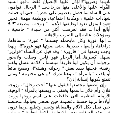
تأديبها وضربها"!!!.إذن عليها الإنصياع فقط ..فهو السيد
القَّوام عليها والأعلى منها بدرجات،ــ " الرجال قوامون
على النساء بما فضل بعضهم على بعض"ــ حتى لو حملت
شهادات علمية ، ومكانة اجتماعية، ووظيفة مهمة، فحين
تعود للمنزل تعود لوظيفتها الأهم .." زوجة ، مطيعة "!!،لا
أبالغ أبدا ــ فقد تعرضت أكثر من سيدة " جامعية ،
وبمؤهلات عالية إلى الضرب والإهانة .
ــ إنها عورة وكل مايحمله جسدها " عورة" ...ساقاها،
ذراعاها، رأسها ، صدرها...حتى صوتها فهو عورة"!!، ولهذا
وجب وضعها في " قارورة " وقد قيل عن النساء "قوارير"
يسهل كسرها...أما الرجل فهو قاسٍ وصلب ولايجوز
لرجولته أن يكون ليناً ظريفاً مبتسماً ، كلامه عسل ولغته
رقيقة، فحينها يفقد بعض " رجولته وهيبته"!، ويصبح مائعاً
أو يلقب " بالمرأة "!، وهنا ندرك كم هي محترمة ! ومتى
تتمتع بكونها إنسانة إذن؟
ــ وإن أنصفها مجتمعها فيقول عنها " أخت رجال"!، وزوجة
فلان وأم فلان...اسمها يختفي ...ويصفها بالمرأة " الوفية،
الأرملة العظيمة التي حافظت على اسم زوجها وربت
أولادها تربية حسنة...عظيمة حين تضحي بحياتها...مخلصة
حين تقبل بكل الآلام والمعاناة وتصبر وتطيع...ربما ترون
في هذه الصفات بعض الإيجابية، لكنها إيجابية " تستلب