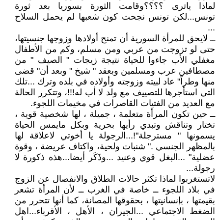
لماذا ياترى ؟؟؟؟وقامت الثورة بسوريا بعد ثورة
تونس...لكن تونس نجحت كون شعبها لم يحمل السلاح
...
ــ لايحق للمرأة السورية أن تمنح أولادها وزوجها جنسيتها،
حتى لو تزوجت من عربي ومن مسلم، وكم من الأطفال
مغفلي الأب جاءوا للحياة نتيجة زيجات " الصيف " من
مصطافين عرب ومسلمين وبعقد " شيخ " وبعد أن" قضى
منها وطراً" عاد لبيته وزوجته وأولاده في بلده وترك ...تلك
التي استأجرها للتصييف مع ولد لا أب له!!!، وتتكرر الحالة
مع العديد من الفتيات القاصرات في مخيمات اللجوء.
ــ حين تكون المرأة متعلمة ، جميلة ، لها شخصية قوية ،
تختار وتناقش وتبدي رأيها بحرية وبكل مايمس الحياة
يسمونها " مسترجلة"!...الرجولة يا أخوتي لاعلاقة لها
بالمظهر الجنسي ." شنبات ولحية، واكتاف عريضة ، وقوة
عضلية" ...البغل قوي وعنيد ...وذَكَر أيضا...هذه ذكورة لا
رجولة...
لاتستغربوا لماذا تكثر حالات الطلاق والانفصال عن الزوج
في بلاد اللجوء ــ خاصة في الغرب ــ لأن المرأة تشعر
بقيمتها ، بإنسانيتها ، بحقوقها المصانة، كما أنها تتحرر من
الضغط الاجتماعي ...الجيران ، الأهل ، الأقرباء...اهل