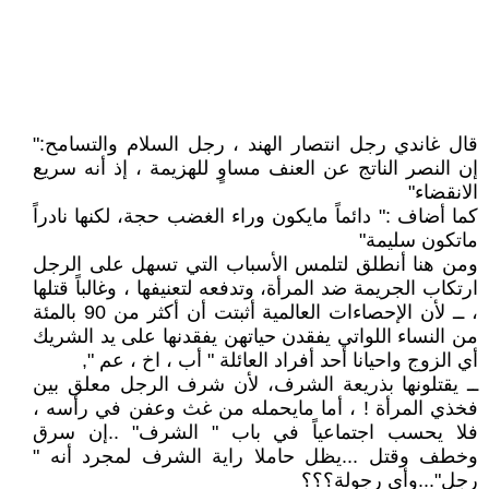
قال غاندي رجل انتصار الهند ، رجل السلام والتسامح:"
إن النصر الناتج عن العنف مساوٍ للهزيمة ، إذ أنه سريع
الانقضاء"
كما أضاف :" دائماً مايكون وراء الغضب حجة، لكنها نادراً
ماتكون سليمة"
ومن هنا أنطلق لتلمس الأسباب التي تسهل على الرجل
ارتكاب الجريمة ضد المرأة، وتدفعه لتعنيفها ، وغالباً قتلها
، ــ لأن الإحصاءات العالمية أثبتت أن أكثر من 90 بالمئة
من النساء اللواتي يفقدن حياتهن يفقدنها على يد الشريك
أي الزوج واحيانا أحد أفراد العائلة " أب ، اخ ، عم ",
ــ يقتلونها بذريعة الشرف، لأن شرف الرجل معلق بين
فخذي المرأة ! ، أما مايحمله من غث وعفن في رأسه ،
فلا يحسب اجتماعياً في باب " الشرف" ..إن سرق
وخطف وقتل ...يظل حاملا راية الشرف لمجرد أنه "
رجل"...وأي رجولة؟؟؟