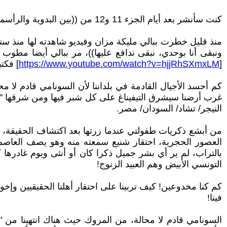
كنت سأنشر بعد أيام الجزء 11 و12 من ((بين البدوية والرأسمالية والشيوعية ضاعت شعوبنا))، قد أخذ مني ما كتبت حتى الآن وقتا لم أكن أتصور أن أسمح يوما بأن أخصصه للكتابة.
منذ قليل خطرت ببالي مليكة مزان وفيديو شاهدته لها منذ سنوا
ونبقى أنا بوحدي، نبقى ندافع عليها))، مر ببالي أيضا مطوب ال
[
https://www.youtube.com/watch?v=hjjRhSXmxLM
] فكت
كم أحسد الأجيال القادمة في بلداننا لأن السونامي قادم لا محا
غرب أرضنا سيشرق التيفيناغ على كل شبر فيها ومن شرقها "من ت
النيجر/ تشاد/ السودان/ مصر.
من أبشع ذكريات طفولتي عندما زرتها بعد اكتشاف الحقيقة، ك
العصور الحجرية، احتقار شنيع سمعته منه وهو يصف العاص
بالتراب، لم ير أي بشر جميل ذكرا كان أو أنثى ويوم غادرها
التونسي الأبيض وهم العبيد الزنوج!
كم كنا مخدوعين! كيف تربينا على احتقار أهلنا الحقيقيين وإخ
فينا!
السونامي قادم لا محالة، من المروك حيث هناك انتهينا من "ال