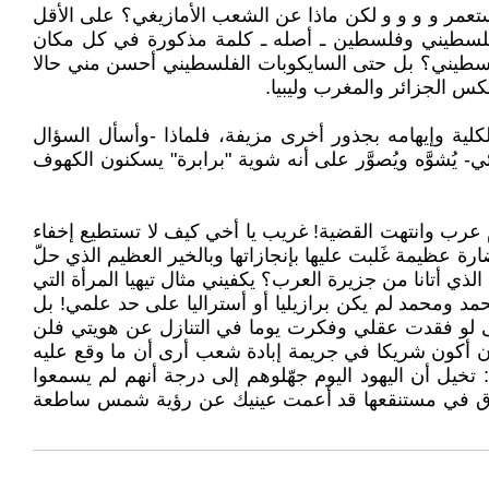
عمر و و و و لكن ماذا عن الشعب الأمازيغي؟ على الأقل
 فلسطيني وفلسطين ـ أصله ـ كلمة مذكورة في كل مكان
فلسطيني؟ بل حتى السايكوبات الفلسطيني أحسن مني حالا
 الجزائر والمغرب وليبيا.
ية وإيهامه بجذور أخرى مزيفة، فلماذا -وأسأل السؤال
ي- يُشوَّه ويُصوَّر على أنه شوية "برابرة" يسكنون الكهوف
وم عرب وانتهت القضية! غريب يا أخي كيف لا تستطيع إخفاء
ة عظيمة غَلبت عليها بإنجازاتها وبالخير العظيم الذي حلّ
 الذي أتانا من جزيرة العرب؟ يكفيني مثال تيهيا المرأة التي
مد ومحمد لم يكن برازيليا أو أستراليا على حد علمي! بل
 حتى لو فقدت عقلي وفكرت يوما في التنازل عن هويتي فلن
أن أكون شريكا في جريمة إبادة شعب أرى أن ما وقع عليه
 أن اليهود اليوم جهّلوهم إلى درجة أنهم لم يسمعوا
ت غارق في مستنقعها قد أعمت عينيك عن رؤية شمس ساطعة