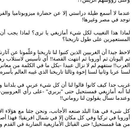
وعلى رؤوسهم الريش؟!
عندما لا أسمع طيلة دراستي إلا عن حضارة ميزوبوتاميا وال
توجد في مصر وغيرها!
لماذا هذا التغييب لكل شيء أمازيغي يا ترى؟ لماذا يجب أن ت
المستعمِرين على طول تاريخنا؟
لاحظ جيدا أن الغربيين الذين كتبوا لنا تاريخنا وعلّمونا عن آث
ثم اليونان ثم أوروبا ثم انتهت القصة!! أي تأسيس لاستلاب ره
العرب!! ستفهم لم لا نزال عبيدا -بكل ما في الكلمة من معاني-
لسنا عربا وثانيا لسنا إخوة وثالثا تاريخنا الذي غيبه العالم 
غريب جدا كيف كانوا قالوا لنا أن كل شيء عربي في بلداننا وإذ
لنا أنه أمازيغي فمستحيل حتى "بربري" -على رأي العروبيين- 
وعندما نسأل يقولون لنا روماني!!
كل شيء في هذا البلد صنعه الأجانب، ونحن جئنا مع هؤلاء ال
أوروبا في تركيا وفي كل مكان إلا في شمال افريقيا! فهذا أص
من هنا فمستحيل! حتى القبائل الأمازيغية الضاربة في القدم و