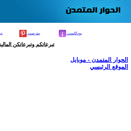
بودكاست
بنترست
تي
تبرعاتكم وتبرعاتكن المال
الحوار المتمدن - موبايل
الموقع الرئيسي