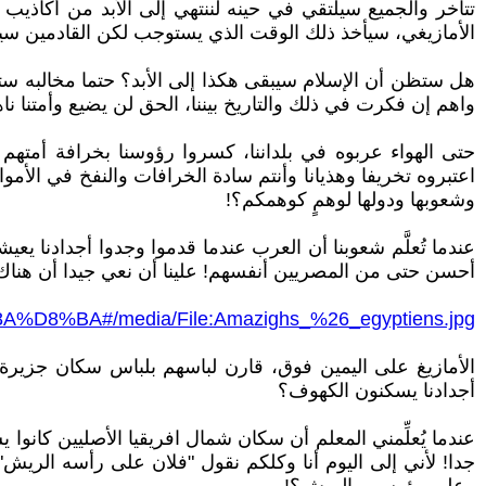
تتأخر والجميع سيلتقي في حينه لننتهي إلى الأبد من أكاذيب
الأمازيغي، سيأخذ ذلك الوقت الذي يستوجب لكن القادمين سير
هل ستظن أن الإسلام سيبقى هكذا إلى الأبد؟ حتما مخالبه ست
واهم إن فكرت في ذلك والتاريخ بيننا، الحق لن يضيع وأمتنا ناه
حتى الهواء عربوه في بلداننا، كسروا رؤوسنا بخرافة أمتهم ال
اعتبروه تخريفا وهذيانا وأنتم سادة الخرافات والنفخ في الأ
وشعوبها ودولها لوهمٍ كوهمكم؟!
عندما تُعلَّم شعوبنا أن العرب عندما قدموا وجدوا أجدادنا ي
أحسن حتى من المصريين أنفسهم! علينا أن نعي جيدا أن هناك مشك
%BA#/media/File:Amazighs_%26_egyptiens.jpg
الأمازيغ على اليمين فوق، قارن لباسهم بلباس سكان جزيرة
أجدادنا يسكنون الكهوف؟
عندما يُعلِّمني المعلم أن سكان شمال افريقيا الأصليين كانوا
جدا! لأني إلى اليوم أنا وكلكم نقول "فلان على رأسه الريش