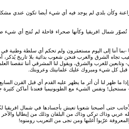
فراعنة وكأن بلدي لم يوجد فيه أي شيء أيضا تكون عندي مشك
ُصوّر شمال افريقيا وكأنها صحراء قاحلة لم تُنتج أي شيء طو
ارنا -بما أننا إلى اليوم مستعمَرون ولم تحكم أي سلطة وطنية في 
يب تجاه الشرق والغرب فنحن شعوب بدائية بلا تاريخ يُذكر، أضف
 وتابعين للغرب والشرق، ويقول لنا المشرقي أننا تنقصنا العلما
بأسره قبل كل شيء ومبروك عليك علمانيتك وعروبتك.
ا ما ظهر لنا أن أثر ما يظهر عليه القدم أي قبل القرن السابع
مستحيل! ونفس الشيء مع الطوبونيميا فعندنا أماكن كثيرة جدا 
أجانب حتى أصبحنا شعوبا تعيش بأجسادها في شمال افريقيا لك
له عربي وذاك تركي وذاك من البلقان وذلك من إيطاليا والآخر
المعروفة عرّبوا أغلبها ومن نجى من التعريب رومنوه!