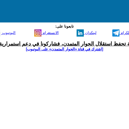
تابعونا على:
لكرام
لينكدإن
الانستغرام
اليوتيوب
ية تحفظ استقلال الحوار المتمدن، فشاركونا في دعم استمرارية 
[اشترك في قناة ‫«الحوار المتمدن» على اليوتيوب]