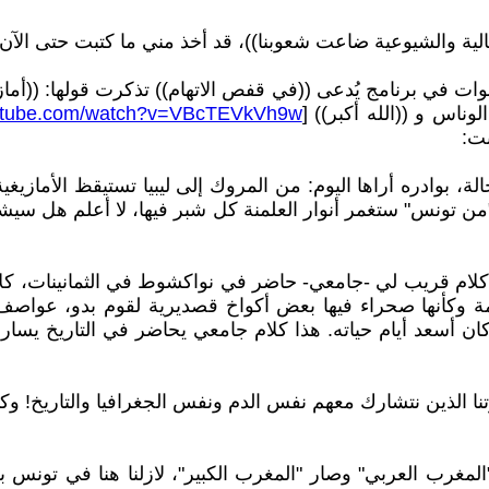
ت في برنامج يُدعى ((في قفص الاتهام)) تذكرت قولها: ((أمازيغ
وناس و ((الله أكبر)) [
outube.com/watch?v=VBcTEVkVh9w
بت:
لة، بوادره أراها اليوم: من المروك إلى ليبيا تستيقظ الأمازيغ
ونس" ستغمر أنوار العلمنة كل شبر فيها، لا أعلم هل سيشمل ذلك
لام قريب لي -جامعي- حاضر في نواكشوط في الثمانينات، كلام
مة وكأنها صحراء فيها بعض أكواخ قصديرية لقوم بدو، عو
 كان أسعد أيام حياته. هذا كلام جامعي يحاضر في التاريخ يس
وتنا الذين نتشارك معهم نفس الدم ونفس الجغرافيا والتاريخ! و
مغرب العربي" وصار "المغرب الكبير"، لازلنا هنا في تونس بعي