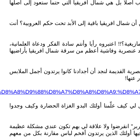
ب أصلا بل هي شمال افريقيا التي حتما ستعود إلى أصلها
ن شمال افريقيا باقية إلى الأبد تحت حكم العروبية؟ أنت
غية؟!! اعتبروه رأيا وأنتم سادة الفكر ودعاة العلمانية،
وجد عنصرية وفاشية أعظم من سرقة شمال افريقيا بأراضيها
رية القديمة لنجد أن أجدادنا كانوا يرتدون أجمل الملابس
 عنها!
org/wiki/%D8%A8%D9%88%D8%A7%D8%A8%D8%A9:%D8
ي كيف علّمنا أولئك البدو الغزاة الحضارة وكيف وجدوا
البربر" انقرضوا ولا علاقة لي بهم تكون عندي مشكلة عظيمة
يها أولئك الذين يرتدون أفخم لباس مقارنة بكل من معهم