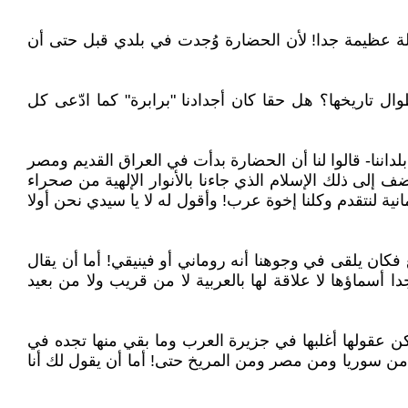
لة عظيمة جدا! لأن الحضارة وُجدت في بلدي قبل حتى أن
ال تاريخها؟ هل حقا كان أجدادنا "برابرة" كما ادّعى كل
بلداننا- قالوا لنا أن الحضارة بدأت في العراق القديم ومصر
 إلى ذلك الإسلام الذي جاءنا بالأنوار الإلهية من صحراء
نية لنتقدم وكلنا إخوة عرب! وأقول له لا يا سيدي نحن أولا
 فكان يلقى في وجوهنا أنه روماني أو فينيقي! أما أن يقال
أسماؤها لا علاقة لها بالعربية لا من قريب ولا من بعيد
ن عقولها أغلبها في جزيرة العرب وما بقي منها تجده في
 من سوريا ومن مصر ومن المريخ حتى! أما أن يقول لك أنا