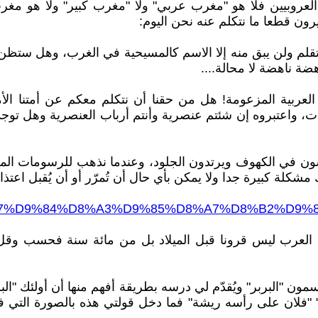
 العروبيين فلا هو "مغرب عربي" ولا "مغرب كبير" ولا هو مغر
ون قطعا ما نتكلم عنه نحن اليوم:
قلم ولن يبق منه إلا الاسم كالمسيحية في الغرب، وهل ستظن أ
ضة ناهضة لا محالة....
عربية المزعومة! هل من حقنا أن نتكلم معكم عن أمتنا الأمازي
موات، واعتبروه إن شئتم عنصرية وأنتم أرباب العنصرية وهل ت
عيشون في الكهوف ويرتدون الجلود، وعندما نذهب للرسومات المص
لة كبيرة جدا ولا يمكن بأي حال أن تُمرّر أو أن يُقبل اعتذار
%A7%D9%84%D8%A3%D9%85%D8%A7%D8%B2%D9%8A%D8
 العرب ليس قرونا قبل الميلاد بل من مائة سنة فحسب وقل ل
 يسمون "البربر" ويُقدّم لي درسه بطريقة أفهم منها أن أولئك "
" "فلان على رأسه ريشة" فما دخل قولتي هذه بالصورة التي ف