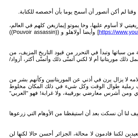
يتي لا أساوم عليها، وخا يموتو إيمازيغن كلهم في العالم،
https://www.y
] وأيضا أولاهلو و ((Pouvoir assassin))
ية من سباتها وتبدأ في التحرر من قيود التاريخ المزيف، من
 موريتانيا أم لا لكني أتمنّى ذلك وأتمنّى أكثر، أزواد/
ه لا يزال يرن في أذني عن الموريتانيين وكأنهم بشر من
اصف رملية طوال الوقت وكل شيء في ذلك المكان مخلوط
اري ومن أشرس معارضي بورقيبة، ولا غرابة! فهو "العربي"
كيف لنا أن نسكت بعد أن استيقظنا من الأوهام التي زرعوها
دين لكننا قادمون لا محالة، الجزائر أحسن حالا لكنها لن