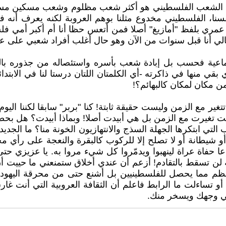
نا أن الشعب الفلسطيني هو أكثر شعب مظلوم وشعب مسكين مست
نا، الفلسطيني مخدوع مثلنا بوهم العروبة لكنه يعرف أنه
عمري بلفظ "أمازيغ" أصلا فمن أتعس حظا أنا أم أكبر أمي 
ي أنا قبل سنوات من الآن وهو حال أغلب أفراد شعبي على عكس
اعية فحسب بل إبادة شعب بأسره واستئصاله من جذوره بالكل
قي منها في ذاكرته -أي الكلمتان اللتان درستا لنا في الابتدائ
ن مكان لمكان كالبهائم؟!
ير مع الزمن وليست حقيقة ثابتة! كنا "بربر" سابقا لكننا الي
ست تغيرت مع الزمن بل هي أبيدت أصلا! وبماذا أبيدت؟ هل بحضار
 التي ابتكرها الجهلة السذج والانتهازيون الخونة منا؟ ما الجديد
و شيطانة أو لا تصلح إلا للركوب كالبقرة والنعجة على رأي مح
ياعا حفاة عراة لينهبوا ويدمّروا كل شيء مروا به. يا عزيزي
ة لن تسقط بالتقادم! أزعم أن عندي أخلاق ستمنعني ما حييت 
ا يحصل للفلسطينيين بل أشنع حتى من محرقة اليهود: تخيل
ة أو تساءلت ما الرابط فاعلم أن الثقافة العروبية التي أن
في وجهك ويسخر منك.