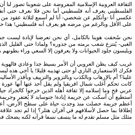
الثقافة العروبية الإسلامية المفروضة على شعوبنا تصور ل
الفلسطيني يعرف أنه فلسطيني أما نحن فلا نعرف حتى أنفس
عكسي أنا -وأتكلم عن شخصي- أنا لم أسمع لثلاثة عقود من 
على الأقل وبالرغم من مرضه هو يعرف أنه فلسطيني! هذا حال
نحن سُحقت هوينا بالكامل، أي نحن تعرضنا لإبادة ليست جم
الغبي- يُنتزع شعب برمته من جذوره؟ ولماذا حتى القليل الذي ب
ويلبسون جلود الحيوانات ولا يعرفون إلا السعي وراء بطونهم م
غريب كيف يظن العروبي أن الأمر بسيط جدا وعادي فالهوية تتغ
فكرك الاستعماري النازي أو حتى تهذيبه قليلا! يا أخي هذه لي
علينا؟ أم بالإرهاب وبالكذب وبالتزوير والتزييف وبأقذر الأساليب
كانت تحكم أغلب شمال افريقيا ولم يقل أحد عنها أنها عورة أ
عربي قح وما إسلامه إلا ثقافة أهله الذين خرجوا كالجراد ج
أستطيع أن أسكت عن جريمة إبادة! جنوسايد لا يُغتفر وجريم
أعظم جريمة حصلت منذ وجدت حياة على سطح الأرض، أعظم مم
إطلاقا بما حصل لأسلافهم في أفران هتلر؟ إذا لم تجد علاق
مثلك مثل مسلم تقدم له ما ينسف نسفا قرآنه لكنه يضحك 